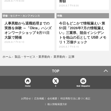
害額
2026.8.7 Fri 8:00
2026.8.7 Fri 8:00
研修・セミナー・カンファレンス
特集
人事異動から退職処理までの
今日もどこかで情報漏えい 第
実務を体験 ～「Okta」ハンズ
51回「2026年7月の情報漏え
オンワークショップ 9月11日
い」三重県、陸自インシデン
大阪で開催
トを他山の石として USB メモ
リ 1 万個チェック
2026.8.7 Fri 8:10
2026.8.7 Fri 8:15
記事
ホーム
›
製品・サービス・業界動向
›
業界動向
›
TOP
Home
X
Mail Magazine
お問合せ
広告掲載
会社概要
特定商取引法に基づく表記
個人情報保護方針