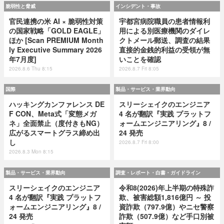
脆弱性と脅威
インシデント・事故
官民連携の米 AI × 脆弱性対策
宇都宮病院職員の患者情報利
の国家戦略「GOLD EAGLE」
用による別医療機関のダイレ
ほか [Scan PREMIUM Month
クトメール郵送、調査の結果
ly Executive Summary 2026
直接的金銭的利益の受領が無
年7月度]
いことを確認
2026.8.6 Thu 8:15
2026.8.7 Fri 8:05
国際
製品・サービス・業界動向
ハッキングカンファレンス DE
スリーシェイクのエンジニア
F CON、Meta式「変態メガ
4 名が翻訳『実践 プラットフ
ネ」全面禁止（度付きもNG）
ォームエンジニアリング』8 /
広がるスマートグラス締め出
24 発売
し
2026.8.7 Fri 8:00
2026.8.3 Mon 8:15
製品・サービス・業界動向
調査・レポート・白書・ガイドライン
スリーシェイクのエンジニア
令和8(2026)年上半期の特殊詐
4 名が翻訳『実践 プラットフ
欺、被害総額1,816億円 ～ 投
ォームエンジニアリング』8 /
資詐欺（797.9億）やニセ警察
24 発売
詐欺（507.9億）など手口別被