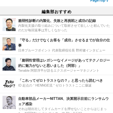
PageTop
編集部おすすめ
脆弱性診断の内製化、失敗と再挑戦と成功の記録
内製化支援の取り組みについて取材させて欲しいと頼んでいた
のだが毎回返事は芳しくなかった
「守る」だけでなくお客を「成功」させるまでが自分の仕
事
日本プルーフポイント 代表取締役社長 野村健インタビュー
「脆弱性管理はレガシーなイメージがあってテクノロジー
的に魅力がないと思いました（阿部）」
Tenable 阿部淳平が語るエクスポージャーマネジメント
「これってゼロトラストなの？」と思ったら読むべき
ID 起点の “ HENNGE流 ” ゼロトラストここに爆誕
自動車部品メーカーNITTAN、決算開示目前にランサムウ
ェア感染
それは朝出社してタイムカードを押せないことからはじまっ