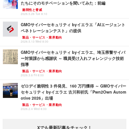
たちにそのモチベーションを聞いてみた：前編
脆弱性と脅威
2026.5.26 Tue 8:10
GMOサイバーセキュリティ byイエラエ「AIエージェント
ペネトレーションテスト」の提供
製品・サービス・業界動向
2026.5.13 Wed 8:00
GMOサイバーセキュリティ byイエラエ、埼玉県警サイバ
ー対策課から感謝状 ～ 職員受け入れフォレンジック技術
指導
製品・サービス・業界動向
2026.3.6 Fri 8:00
ゼロデイ脆弱性 3 件発見、160 万円獲得 ～ GMOサイバー
セキュリティ byイエラエ 古川和祈氏「Pwn2Own Autom
otive 2026」出場
製品・サービス・業界動向
2026.2.4 Wed 8:00
Xでも最新記事をチェック！