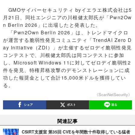
GMOサイバーセキュリティ byイエラエ株式会社は5
月21日、同社エンジニアの川根健太郎氏が「Pwn2Ow
n Berlin 2026」に出場したと発表した。
「Pwn2Own Berlin 2026」は、トレンドマイクロ
が運営する脆弱性発見コミュニティ「TrendAI Zero D
ay Initiative（ZDI）」が主催するゼロデイ脆弱性発見
コンテストで、川根健太郎氏は同コンテストに参加
し、Microsoft Windows 11に対してゼロデイ脆弱性2
件を発見、特権昇格攻撃のデモンストレーションに成
功した報奨金として合計15,000米ドルを獲得してい
る。
《ScanNetSecurity》
シェア
ポスト
送る
関連記事
CSIRT支援室 第35回 CVEを年間数十件取得している猛者