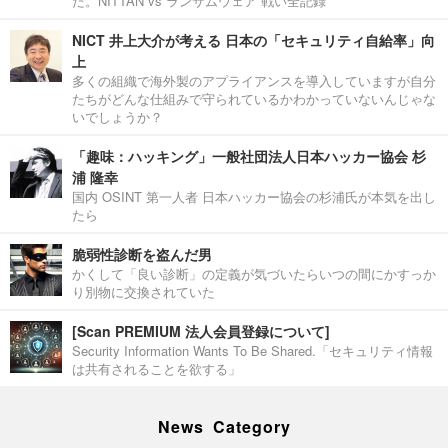
た。NITTAN vs ランサムウェア 戦い全記録
NICT 井上大介が考える 日本の「セキュリティ自給率」向
上
多くの組織で海外製のアプライアンスを導入していますが自分
たちがどんな仕組みで守られているかわかっていないんじゃな
いでしょうか？
「趣味：ハッキング」一般社団法人日本ハッカー協会 杉
浦 隆幸
国内 OSINT 第一人者 日本ハッカー協会の杉浦氏が本気を出し
たら
脆弱性診断を盗んだ男
かくして「良い診断」の定義が気づいたらいつの間にかすっか
り別物に交換されていた
[Scan PREMIUM 法人会員登録について]
Security Information Wants To Be Shared.「セキュリティ情報
は共有されることを欲する」
News Category