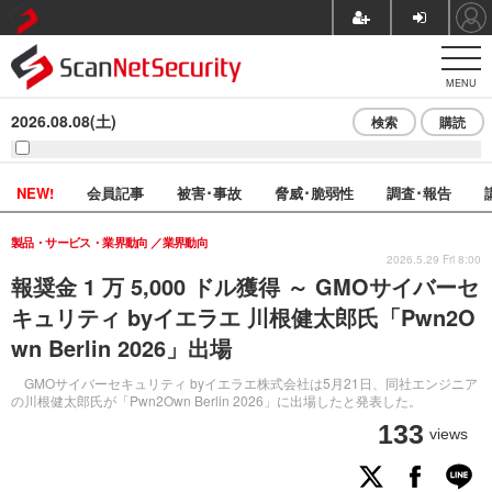
MENU
2026.08.08(土)
検索
購読
NEW!
会員記事
被害･事故
脅威･脆弱性
調査･報告
製品・サービス・業界動向
業界動向
2026.5.29 Fri 8:00
報奨金 1 万 5,000 ドル獲得 ～ GMOサイバーセ
キュリティ byイエラエ 川根健太郎氏「Pwn2O
wn Berlin 2026」出場
GMOサイバーセキュリティ byイエラエ株式会社は5月21日、同社エンジニア
の川根健太郎氏が「Pwn2Own Berlin 2026」に出場したと発表した。
133
views