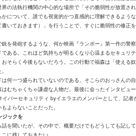
世界の法執行機関の中心的な場所で「その脆弱性が放置され
るかについて、誰でも視覚的かつ直感的に理解できるような
て書いておきます）」を行うことで、すぐに脆弱性の修正を
銃を発砲するような、何か映画『ランボー』第一作の警察
ドである。これほど気持ちが明るくなり心温まるセキュリテ
。おそらく今後もないだろう。この行動で福森は「使える奴
た。
は何一つ盛られていないのである。そこらのおっさんの自
森はむちゃくちゃ謙虚な人物だ。最後に会ったインタビュー
GMOサイバーセキュリティ byイエラエのメンバーとして、記者
いもよらないことだった。
レンジックを
話を聞いたが、その中で、概要だけでもどうしても記して
ここに残しておきたい。