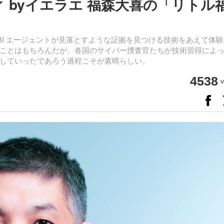
 byイエラエ 福森大喜の「リトル
FBI エージェントが見落とすような証拠を見つける技術をあえて体
ことはもちろんだが、各国のサイバー捜査官たちが技術習得によ
していったであろう過程こそが素晴らしい。
4538
v