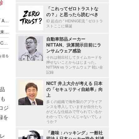
診
「これってゼロトラストな
の？」と思ったら読むべき
AI で網羅検知 × 人で深掘り ～ GMOイエラエが「AIホワイトハッカー ペネトレーションテスト」提供開始
ID 起点の “ HENNGE流 ” ゼロトラ
ストここに爆誕
銀行が法人顧客のセキュリティを心配する時代到来 ～ ～ GMOあおぞらネット銀行とGMOサイバーセキュリティ byイエラエが提携
自動車部品メーカー
GMOサイバーセキュリティ byイエラエが「DEF CON 34」の宇宙サイバーセキュリティ専門エリア「Aerospace Village」にブース出展
NITTAN、決算開示目前にラ
ンサムウェア感染
を送る
それは朝出社してタイムカードを
押せないことからはじまった。
NITTAN vs ランサムウェア 戦い全
記録
NICT 井上大介が考える 日本
製品
の「セキュリティ自給率」向
上
（も
多くの組織で海外製のアプライア
ロジ
ンスを導入していますが自分たち
がどんな仕組みで守られているか
録を
わかっていないんじゃないでしょ
うか？
「趣味：ハッキング」一般社
ァレ
団法人日本ハッカー協会 杉浦