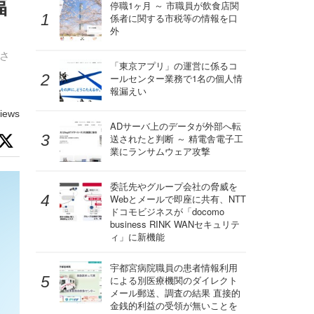
福
停職1ヶ月 ～ 市職員が飲食店関
係者に関する市税等の情報を口
外
験さ
「東京アプリ」の運営に係るコ
っ
ールセンター業務で1名の個人情
報漏えい
iews
ADサーバ上のデータが外部へ転
送されたと判断 ～ 精電舎電子工
業にランサムウェア攻撃
委託先やグループ会社の脅威を
Webとメールで即座に共有、NTT
ドコモビジネスが「docomo
business RINK WANセキュリテ
ィ」に新機能
宇都宮病院職員の患者情報利用
による別医療機関のダイレクト
メール郵送、調査の結果 直接的
金銭的利益の受領が無いことを