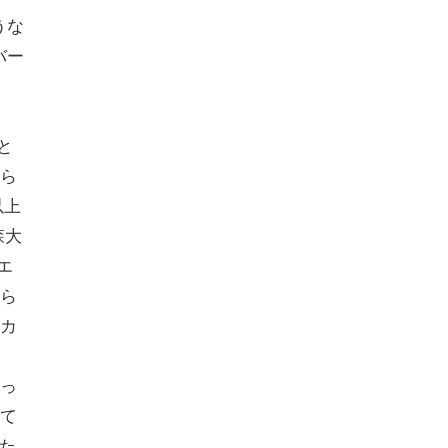
うな
バー
と
ら
以上
森大
エ
ら
カ
っ
て
みた