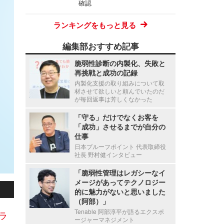
確認
ランキングをもっと見る
編集部おすすめ記事
脆弱性診断の内製化、失敗と
再挑戦と成功の記録
内製化支援の取り組みについて取
材させて欲しいと頼んでいたのだ
が毎回返事は芳しくなかった
「守る」だけでなくお客を
「成功」させるまでが自分の
仕事
日本プルーフポイント 代表取締役
社長 野村健インタビュー
「脆弱性管理はレガシーなイ
メージがあってテクノロジー
的に魅力がないと思いました
（阿部）」
Tenable 阿部淳平が語るエクスポ
ラ
ージャーマネジメント