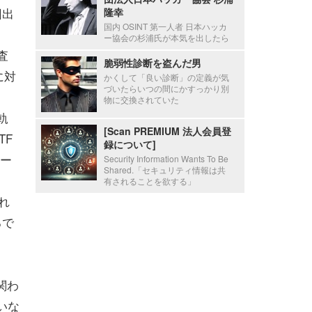
回出
隆幸
国内 OSINT 第一人者 日本ハッカ
ー協会の杉浦氏が本気を出したら
査
脆弱性診断を盗んだ男
に対
かくして「良い診断」の定義が気
づいたらいつの間にかすっかり別
物に交換されていた
軌
[Scan PREMIUM 法人会員登
TF
録について]
ー
Security Information Wants To Be
Shared.「セキュリティ情報は共
有されることを欲する」
れ
るで
関わ
いな