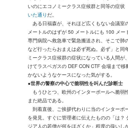
いのにエコノミークラス症候群と同等の症状
いた通り
だ。
ある日福森が、それほど広くもない会議室の
メートルのはずが 50 メートルにも 100
専門病院へ救急車で緊急搬送され、そこで肺の
など行ったらおまえは必ず死ぬ。必ず」と同
ミークラス症候群の症状になっている人間が、
けてラスベガスの DEF CON CTF 会場
かないようなケースになった気がする。
●世界の警察の中心で脆弱性を叫んだ診断士
もうひとつ、欧州のインターポールへ脆弱性
また絶品である。
到着直後、ご挨拶代わりに当のインターポー
を発見。すぐに管理者に伝えたものの「は？
ジア人の若僧が何をほざくか」程度の扱いし