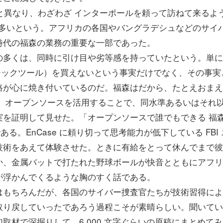
織と異なり、わざわざ インターポールを頼って訪ねて来るよ
が多いという。アフリカの各国やバングラデシュなどのサイ
時代の福森の業務の重要な一部であった。
多くは、同時に引け目や劣等感を持っていたという。単に
ォレンジックツール）を買えないという事実だけでなく、その事実
路が心に焼き付いているのだ。福森はだから、たとえおまえ
ても、オープンソースを活用することで、同水準あるいはそれ
実を証明して見せた。「オープンソースで誰でもできる 福
ある。EnCase に頼り切って思考能力が低下している FBI 
技術をあえて体験させた。ときに有給をとって休んでまで彼
か、金属バットで打たれた野球ボールが快音とともにアフリ
が浮かんでくるような胸のすく話である。
もちろんだが、各国のサイバー捜査官たちが技術習得によ
取り戻していったであろう過程こそが素晴らしい。聞いてい
取材で深掘りして、6,000 文字ぐらいの原稿にまとめて