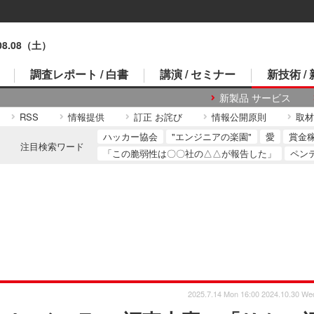
.08.08（土）
調査レポート / 白書
講演 / セミナー
新技術 /
新製品 サービス
RSS
情報提供
訂正 お詫び
情報公開原則
取材
ハッカー協会
"エンジニアの楽園"
愛
賞金
注目検索ワード
「この脆弱性は〇〇社の△△が報告した」
ペン
2025.7.14 Mon 16:00
2024.10.30 We