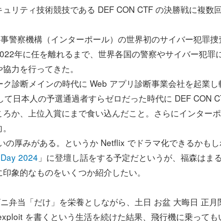
キュリティ技術競技である DEF CON CTF の決勝戦に複数
、国際刑事警察機構（インターポール）の世界初のサイバー犯罪捜
022年に任を離れるまで、世界各国の警察やサイバー犯罪
や協力を行ってきた。
ク診断メインの時代に Web アプリ診断事業会社を起業し
て日本人の予選通過者すらゼロだった時代に DEF CON C
ころか、上位入賞にまで食い込んだこと。さらにインターポ
向。
の厚みがある。というか Netflix でドラマ化できるかもし
 Day 2024
」に登壇し話をする予定だというが、福森はま
に印象的なものをいくつか紹介したい。
ビニ弁当「だけ」を栄養としながら、土日 お盆 大晦日 正月
xploit を書くという生活を続けた結果、飛行機に乗っても