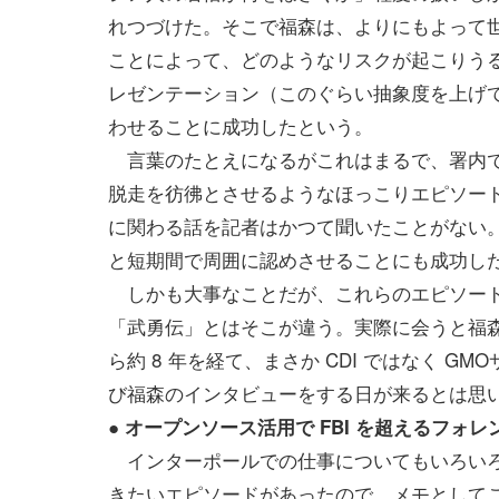
れつづけた。そこで福森は、よりにもよって
ことによって、どのようなリスクが起こりう
レゼンテーション（このぐらい抽象度を上げ
わせることに成功したという。
言葉のたとえになるがこれはまるで、署内で
脱走を彷彿とさせるようなほっこりエピソー
に関わる話を記者はかつて聞いたことがない
と短期間で周囲に認めさせることにも成功し
しかも大事なことだが、これらのエピソード
「武勇伝」とはそこが違う。実際に会うと福
ら約 8 年を経て、まさか CDI ではなく 
び福森のインタビューをする日が来るとは思
● オープンソース活用で FBI を超えるフォ
インターポールでの仕事についてもいろいろ
きたいエピソードがあったので、メモとして