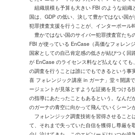
組織規模も予算も大きい FBI のような組
国は、GDP の低い、決して豊かではない国
犯罪捜査支援を行うことが、インターポール
豊かではない国のサイバー犯罪捜査官たちの
FBI が使っている EnCase（高価なフ
国家としての自己肯定感の低さが結びつく回
が EnCase のライセンス料など払えなく
の調査を行うことは誰にでもできるという事
喜 フォレンジック講座 in ガーナ」堂々開講で
ージェントが見落とすような証拠を見つける
の指導にあたったこともあるという。なんだ
のガーナの青空に向かって飛んでいくシーン
フォレンジック調査技術を習得させることは
て、それまで失っていた自信を獲得し尊厳を
少し泣けてきた。このエピソードはいつか追加