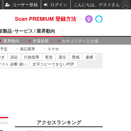
ユーザー登録
ログイン
こんにちは、ゲストさん
Scan PREMIUM 登録方法
 新製品･サービス / 業界動向
業界動向
市場規模
セキュリティとお金
予定
表記基準
スマホ
稼ぎ
訴訟
行政指導
更迭
退任
懲戒
逮捕
テスト 診断 違い
文字コピーできないPDF
アクセスランキング
d 8:20