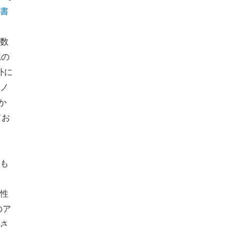
書
数
臓の
外に
ノ
か
てお
も
性
のア
さ