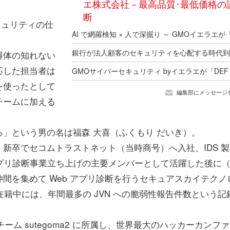
エ株式会社－最高品質･最低価格の
断
キュリティの仕
得体の知れない
応した担当者は
を使ったとして
編集部にメッセージ
チームに加える
」という男の名は福森 大喜（ふくもり だいき）。
、新卒でセコムトラストネット（当時商号）へ入社、IDS 
プリ診断事業立ち上げの主要メンバーとして活躍した後に
間を集めて Web アプリ診断を行うセキュアスカイテクノ
 在籍中には、年間最多の JVN への脆弱性報告件数という記
ーム sutegoma2 に所属し、世界最大のハッカーカンフ