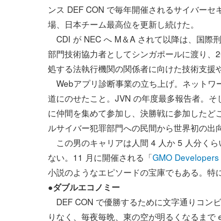
ンス DEF CON で毎年開催されるサイバーセ
場、日本チーム最高位を更新し続けた。
CDI が NEC へ M＆A されて以降は
部門技術協力者としてシンガポールに渡り、2
処する法執行機関の関係者に向けた技術支援
Webアプリ診断事業の立ち上げ。ネットワー
道にのせたこと。JVN の年度最多報告者。そし
に仲間を集めて参加し、決勝戦に参加したど
ルサイバー犯罪部門への民間から世界初の出
この男のキャリアは人間 4 人か 5 人分くらい
ない。11 月に開催される「
GMO Developers
小説のようなエピソードの宝庫でもある。特
●ダブルエコノミー
DEF CON で優勝するために文字通りコン
りなく、毎夜毎晩、東の空が明るくなるまで e