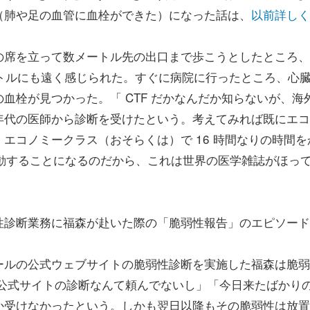
（肺や足の血管に血栓ができた）になった話は、
以前詳しく
席を立って数メートル先の出口まで歩こうとしたところ、
 メートルにも遠く感じられた。すぐに病院に行ったところ、心
血栓が見つかった。「 CTF だかなんだか知らないが、海
年代の医師から診断を受けたという。考えてみれば既にエコ
エコノミークラス（おそらくは）で 16 時間なりの時間を
まで移動することになるのだから、これは世界の医学雑誌がほっ
診断業務に福森が赴いた際の「脆弱性報告」のエピソード
ルの公式ウェブサイトの脆弱性診断を実施した福森は脆弱
 公式サイトの診断なんて頼んでないし」「今日来たばかり
か受けなかったという。しかも翌日以降もその脆弱性は放置