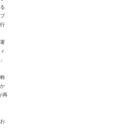
る
プ
行
署
ィ
」
称
か
が再
お