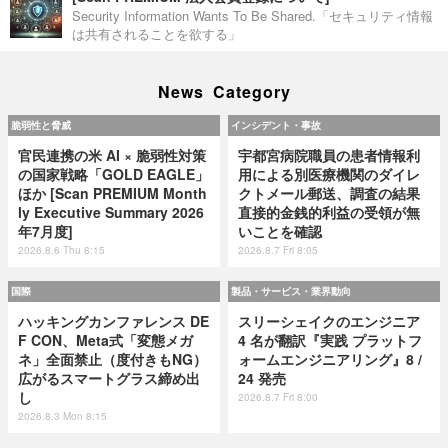
Security Information Wants To Be Shared.「セキュリティ情報
は共有されることを欲する」
News Category
脆弱性と脅威
インシデント・事故
官民連携の米 AI × 脆弱性対策
宇都宮病院職員の患者情報利
の国家戦略「GOLD EAGLE」
用による別医療機関のダイレ
ほか [Scan PREMIUM Month
クトメール郵送、調査の結果
ly Executive Summary 2026
直接的金銭的利益の受領が無
年7月度]
いことを確認
2026.8.6 Thu 8:15
2026.8.7 Fri 8:05
国際
製品・サービス・業界動向
ハッキングカンファレンス DE
スリーシェイクのエンジニア
F CON、Meta式「変態メガ
4 名が翻訳『実践 プラットフ
ネ」全面禁止（度付きもNG）
ォームエンジニアリング』8 /
広がるスマートグラス締め出
24 発売
し
2026.8.7 Fri 8:00
2026.8.3 Mon 8:15