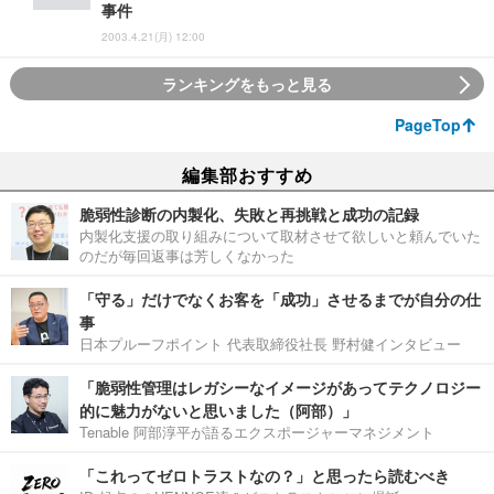
事件
2003.4.21(月) 12:00
ランキングをもっと見る
PageTop
編集部おすすめ
脆弱性診断の内製化、失敗と再挑戦と成功の記録
内製化支援の取り組みについて取材させて欲しいと頼んでいた
のだが毎回返事は芳しくなかった
「守る」だけでなくお客を「成功」させるまでが自分の仕
事
日本プルーフポイント 代表取締役社長 野村健インタビュー
「脆弱性管理はレガシーなイメージがあってテクノロジー
的に魅力がないと思いました（阿部）」
Tenable 阿部淳平が語るエクスポージャーマネジメント
「これってゼロトラストなの？」と思ったら読むべき