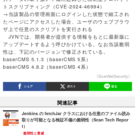
トスクリプティング（CVE-2024-46994）
→当該製品の管理画面にログインした状態で細工され
たページにアクセスした場合、ユーザのウェブブラウ
ザ上で任意のスクリプトを実行される
JVNでは、開発者が提供する情報をもとに最新版に
アップデートするよう呼びかけている。なお当該脆弱
性は、下記のバージョンで修正されている。
baserCMS 5.1.3（baserCMS 5系）
baserCMS 4.8.2（baserCMS 4系）
《ScanNetSecurity》
シェア
ポスト
送る
関連記事
Jenkins の fetchJar クラスにおける任意のファイル読み
取りが可能となる検証不備の脆弱性（Scan Tech Repor
t）
脆弱性と脅威