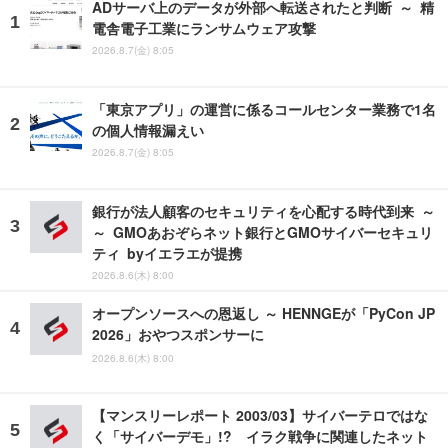
ADサーバ上のデータが外部へ転送されたと判断 ～ 精
電舎電子工業にランサムウェア攻撃
2026.8.7(金) 8:05
「東京アプリ」の運営に係るコールセンター業務で1名
の個人情報漏えい
2026.8.7(金) 8:05
銀行が法人顧客のセキュリティを心配する時代到来 ～
～ GMOあおぞらネット銀行とGMOサイバーセキュリ
ティ byイエラエが提携
2026.8.6(木) 8:00
オープンソースへの恩返し ～ HENNGEが「PyCon JP
2026」おやつスポンサーに
2026.8.6(木) 8:00
【マンスリーレポート 2003/03】サイバーテロではな
く「サイバーデモ」!? イラク戦争に関連したネット