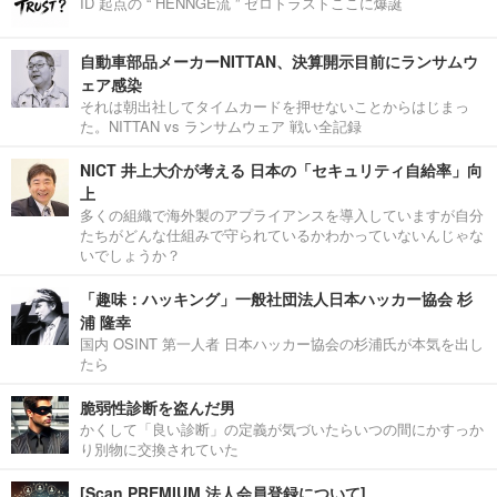
ID 起点の “ HENNGE流 ” ゼロトラストここに爆誕
自動車部品メーカーNITTAN、決算開示目前にランサムウ
ェア感染
それは朝出社してタイムカードを押せないことからはじまっ
た。NITTAN vs ランサムウェア 戦い全記録
NICT 井上大介が考える 日本の「セキュリティ自給率」向
上
多くの組織で海外製のアプライアンスを導入していますが自分
たちがどんな仕組みで守られているかわかっていないんじゃな
いでしょうか？
「趣味：ハッキング」一般社団法人日本ハッカー協会 杉
浦 隆幸
国内 OSINT 第一人者 日本ハッカー協会の杉浦氏が本気を出し
たら
脆弱性診断を盗んだ男
かくして「良い診断」の定義が気づいたらいつの間にかすっか
り別物に交換されていた
[Scan PREMIUM 法人会員登録について]