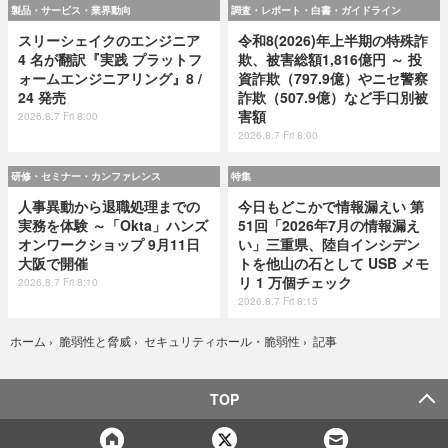
製品・サービス・業界動向
調査・レポート・白書・ガイドライン
スリーシェイクのエンジニア
令和8(2026)年上半期の特殊詐
4 名が翻訳『実践 プラットフ
欺、被害総額1,816億円 ～ 投
ォームエンジニアリング』8 /
資詐欺（797.9億）やニセ警察
24 発売
詐欺（507.9億）など手口別被
害額
2026.8.7 Fri 8:00
2026.8.7 Fri 8:00
研修・セミナー・カンファレンス
特集
人事異動から退職処理までの
今日もどこかで情報漏えい 第
実務を体験 ～「Okta」ハンズ
51回「2026年7月の情報漏え
オンワークショップ 9月11日
い」三重県、陸自インシデン
大阪で開催
トを他山の石として USB メモ
リ 1 万個チェック
2026.8.7 Fri 8:10
2026.8.7 Fri 8:15
記事
ホーム
›
脆弱性と脅威
›
セキュリティホール・脆弱性
›
TOP