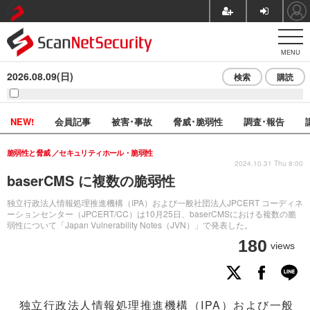
MENU
2026.08.09(日)
検索
購読
NEW!
会員記事
被害･事故
脅威･脆弱性
調査･報告
脆弱性と脅威
セキュリティホール・脆弱性
2024.10.31 Thu 8:00
baserCMS に複数の脆弱性
独立行政法人情報処理推進機構（IPA）および一般社団法人JPCERT コーディネ
ーションセンター（JPCERT/CC）は10月25日、baserCMSにおける複数の脆
弱性について「Japan Vulnerability Notes（JVN）」で発表した。
180
views
独立行政法人情報処理推進機構（IPA）および一般