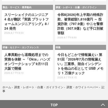
製品・サービス・業界動向
調査・レポート・白書・ガイドライン
スリーシェイクのエンジニア
令和8(2026)年上半期の特殊詐
4 名が翻訳『実践 プラットフ
欺、被害総額1,816億円 ～ 投
ォームエンジニアリング』8 /
資詐欺（797.9億）やニセ警察
24 発売
詐欺（507.9億）など手口別被
害額
2026.8.7 Fri 8:00
2026.8.7 Fri 8:00
研修・セミナー・カンファレンス
特集
人事異動から退職処理までの
今日もどこかで情報漏えい 第
実務を体験 ～「Okta」ハンズ
51回「2026年7月の情報漏え
オンワークショップ 9月11日
い」三重県、陸自インシデン
大阪で開催
トを他山の石として USB メモ
リ 1 万個チェック
2026.8.7 Fri 8:10
2026.8.7 Fri 8:15
記
ホーム
›
調査・レポート・白書・ガイドライン
›
調査・ホワイトペーパー
›
事
TOP