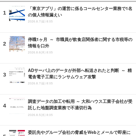
「東京アプリ」の運営に係るコールセンター業務で1名
の個人情報漏えい
2026.8.7(金) 8:05
停職1ヶ月 ～ 市職員が飲食店関係者に関する市税等の
情報を口外
2026.8.6(木) 8:05
ADサーバ上のデータが外部へ転送されたと判断 ～ 精
電舎電子工業にランサムウェア攻撃
2026.8.7(金) 8:05
調査データの加工や転用 ～ 大和ハウス工業子会社が受
託した地盤調査業務で不適切行為
2026.8.5(水) 8:05
委託先やグループ会社の脅威をWebとメールで即座に