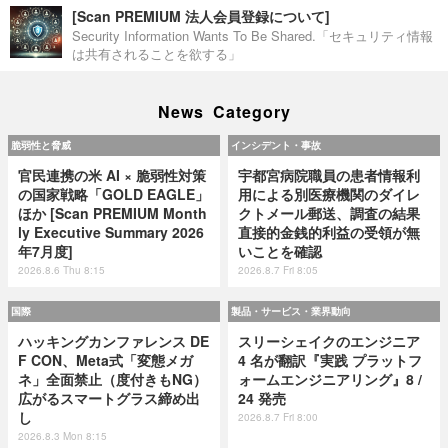
[Scan PREMIUM 法人会員登録について]
Security Information Wants To Be Shared.「セキュリティ情報
は共有されることを欲する」
News Category
脆弱性と脅威
インシデント・事故
官民連携の米 AI × 脆弱性対策
宇都宮病院職員の患者情報利
の国家戦略「GOLD EAGLE」
用による別医療機関のダイレ
ほか [Scan PREMIUM Month
クトメール郵送、調査の結果
ly Executive Summary 2026
直接的金銭的利益の受領が無
年7月度]
いことを確認
2026.8.6 Thu 8:15
2026.8.7 Fri 8:05
国際
製品・サービス・業界動向
ハッキングカンファレンス DE
スリーシェイクのエンジニア
F CON、Meta式「変態メガ
4 名が翻訳『実践 プラットフ
ネ」全面禁止（度付きもNG）
ォームエンジニアリング』8 /
広がるスマートグラス締め出
24 発売
し
2026.8.7 Fri 8:00
2026.8.3 Mon 8:15