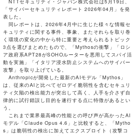
NTTセキュリティ・ジャパン株式会社は5月19日、
「サイバーセキュリティレポート 2026年04月」を発
表した。
同レポートは、2026年4月中に生じた様々な情報セ
キュリティに関する事件、事象、またそれらを取り巻
く環境の変化の中から特に重要と考えられるトピック
3点を選びまとめたもので、「Mythosの衝撃」「ロシ
ア政府系APT28がSOHOルーターを悪用してスパイ活
動を実施」「イタリア浸水防止システムへのサイバー
攻撃」を取り上げている。
Anthropicが開発した最新のAIモデル「Mythos」
は、従来のAIと比べてゼロデイ脆弱性を含むセキュリ
ティ欠陥の検出能力が突出して高く、人手を介さず自
律的に試行錯誤し目的を遂行する点に特徴があるとい
う。
これまで業界最高峰の性能との呼び声が高かったAI
モデル「Claude Opus 4.6」と比較すると、「Mytho
s」は脆弱性の検出に加えてエクスプロイト（攻撃コ