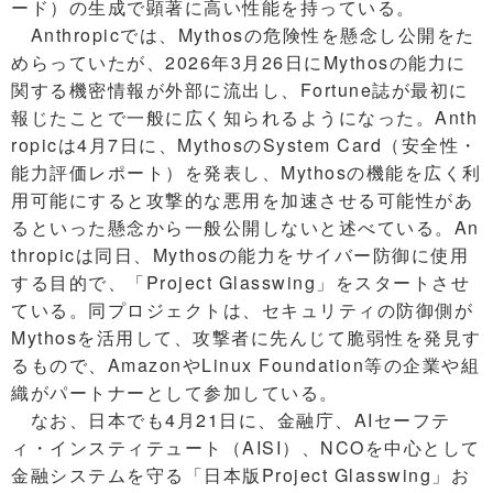
ード）の生成で顕著に高い性能を持っている。
Anthropicでは、Mythosの危険性を懸念し公開をた
めらっていたが、2026年3月26日にMythosの能力に
関する機密情報が外部に流出し、Fortune誌が最初に
報じたことで一般に広く知られるようになった。Anth
ropicは4月7日に、MythosのSystem Card（安全性・
能力評価レポート）を発表し、Mythosの機能を広く利
用可能にすると攻撃的な悪用を加速させる可能性があ
るといった懸念から一般公開しないと述べている。An
thropicは同日、Mythosの能力をサイバー防御に使用
する目的で、「Project Glasswing」をスタートさせ
ている。同プロジェクトは、セキュリティの防御側が
Mythosを活用して、攻撃者に先んじて脆弱性を発見す
るもので、AmazonやLinux Foundation等の企業や組
織がパートナーとして参加している。
なお、日本でも4月21日に、金融庁、AIセーフテ
ィ・インスティテュート（AISI）、NCOを中心として
金融システムを守る「日本版Project Glasswing」お