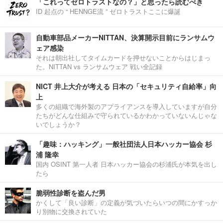
「これってゼロトラストなの？」と思ったら読むべき
ID 起点の “ HENNGE流 ” ゼロトラストここに爆誕
自動車部品メーカーNITTAN、決算開示目前にランサムウ
ェア感染
それは朝出社してタイムカードを押せないことからはじまっ
た。NITTAN vs ランサムウェア 戦い全記録
NICT 井上大介が考える 日本の「セキュリティ自給率」向
上
多くの組織で海外製のアプライアンスを導入していますが自分
たちがどんな仕組みで守られているかわかっていないんじゃな
いでしょうか？
「趣味：ハッキング」一般社団法人日本ハッカー協会 杉
浦 隆幸
国内 OSINT 第一人者 日本ハッカー協会の杉浦氏が本気を出し
たら
脆弱性診断を盗んだ男
かくして「良い診断」の定義が気づいたらいつの間にかすっか
り別物に交換されていた