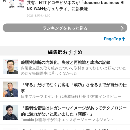
共有、NTTドコモビジネスが「docomo business RI
NK WANセキュリティ」に新機能
2026.8.5(水) 8:00
ランキングをもっと見る
PageTop
編集部おすすめ
脆弱性診断の内製化、失敗と再挑戦と成功の記録
内製化支援の取り組みについて取材させて欲しいと頼んでいた
のだが毎回返事は芳しくなかった
「守る」だけでなくお客を「成功」させるまでが自分の仕
事
日本プルーフポイント 代表取締役社長 野村健インタビュー
「脆弱性管理はレガシーなイメージがあってテクノロジー
的に魅力がないと思いました（阿部）」
Tenable 阿部淳平が語るエクスポージャーマネジメント