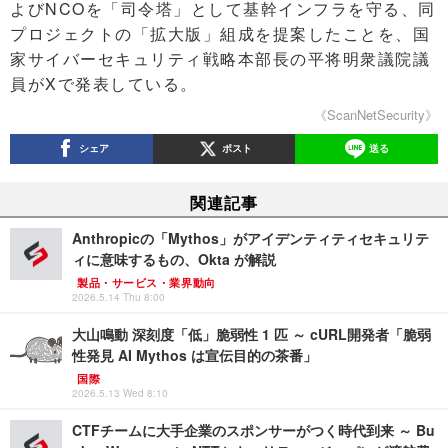
よびNCOを「司令塔」として基幹インフラを守る、同
プロジェクトの「拡大版」組成を提案したことを、国
家サイバーセキュリティ戦略本部長の平将明衆議院議
員がXで発表している。
《ScanNetSecurity》
シェア
ポスト
送る
関連記事
Anthropicの「Mythos」がアイデンティティセキュリテ
ィに意味するもの、Okta が解説
製品・サービス・業界動向
2026.5.14 Thu 8:00
大山鳴動 深刻度「低」脆弱性 1 匹 ～ cURL開発者「脆弱
性発見 AI Mythos は宣伝目的の茶番」
国際
2026.5.13 Wed 8:10
CTFチームに大手企業のスポンサーがつく時代到来 ～ Bu