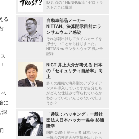
ID 起点の “ HENNGE流 ” ゼロトラ
ストここに爆誕
える
自動車部品メーカー
NITTAN、決算開示目前にラ
お
ンサムウェア感染
それは朝出社してタイムカードを
押せないことからはじまった。
NITTAN vs ランサムウェア 戦い全
記録
ンス
「
NICT 井上大介が考える 日本
の「セキュリティ自給率」向
上
多くの組織で海外製のアプライア
ンスを導入していますが自分たち
タベ
がどんな仕組みで守られているか
わかっていないんじゃないでしょ
7倍に
うか？
む深
「趣味：ハッキング」一般社
団法人日本ハッカー協会 杉浦
隆幸
月
国内 OSINT 第一人者 日本ハッカ
ー協会の杉浦氏が本気を出したら