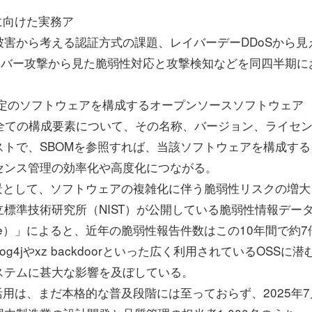
に向けた実務ア
害から考える認証方式の課題、レイバーデーDDoSから見
サイバー攻撃から見た脆弱性対応と攻撃検知などを同四半期に
ials）は、特定のソフトウェアを構成するオープンソースソフトウェア
全ての構成要素について、その名称、バージョン、ライセ
トで、SBOMを参照すれば、当該ソフトウェアを構成する
センス管理の効率化や高度化につながる。
景として、ソフトウェアの複雑化に伴う脆弱性リスクの増大
標準技術研究所（NIST）が公開している脆弱性情報デー
ty Database）」によると、近年の脆弱性報告件数はこの10年間で約
jやxz backdoorといった広く利用されているOSSに潜
ステムに甚大な影響を及ぼしている。
用は、まだ本格的な普及段階には至っておらず、2025年7