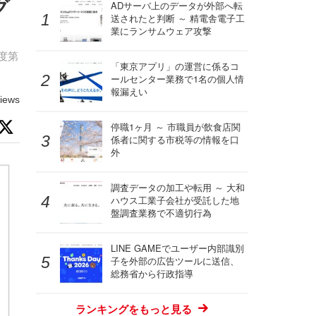
グ
ADサーバ上のデータが外部へ転
送されたと判断 ～ 精電舎電子工
業にランサムウェア攻撃
度第
「東京アプリ」の運営に係るコ
ールセンター業務で1名の個人情
報漏えい
iews
停職1ヶ月 ～ 市職員が飲食店関
係者に関する市税等の情報を口
外
調査データの加工や転用 ～ 大和
ハウス工業子会社が受託した地
盤調査業務で不適切行為
LINE GAMEでユーザー内部識別
子を外部の広告ツールに送信、
総務省から行政指導
ランキングをもっと見る