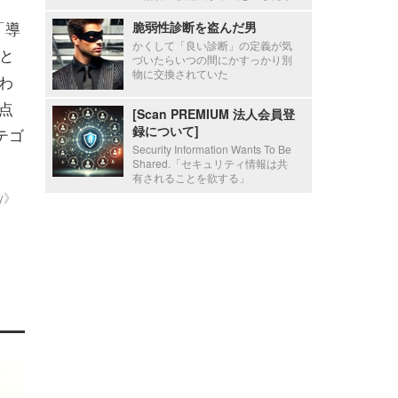
「導
脆弱性診断を盗んだ男
かくして「良い診断」の定義が気
と
づいたらいつの間にかすっかり別
物に交換されていた
わ
点
[Scan PREMIUM 法人会員登
録について]
テゴ
Security Information Wants To Be
Shared.「セキュリティ情報は共
有されることを欲する」
ty》