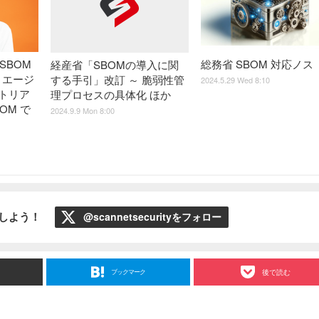
SBOM
総務省 SBOM 対応ノス
経産省「SBOMの導入に関
 エージ
する手引」改訂 ～ 脆弱性管
2024.5.29 Wed 8:10
 トリア
理プロセスの具体化 ほか
BOM で
2024.9.9 Mon 8:00
ローしよう！
@scannetsecurityをフォロー
ブックマーク
後で読む