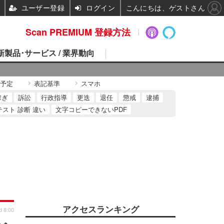
ユーザー登録
ログイン
こんにちは、ゲストさん
Scan PREMIUM 登録方法
 新製品･サービス / 業界動向
予定
表記基準
スマホ
稼ぎ
訴訟
行政指導
更迭
退任
懲戒
逮捕
テスト 診断 違い
文字コピーできないPDF
アクセスランキング
d 8:00