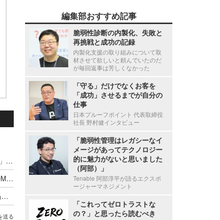
編集部おすすめ記事
脆弱性診断の内製化、失敗と
再挑戦と成功の記録
内製化支援の取り組みについて取
材させて欲しいと頼んでいたのだ
が毎回返事は芳しくなかった
「守る」だけでなくお客を
「成功」させるまでが自分の
仕事
日本プルーフポイント 代表取締役
社長 野村健インタビュー
「脆弱性管理はレガシーなイ
）
メージがあってテクノロジー
的に魅力がないと思いました
Cloudbase、「ソフトウェアコンポーネント機能」をリリース、SBOM 情報を直感的かつ俯瞰的に把握可能に
（阿部）」
経済産業省と内閣官房国家サイバー統括室、SBOM 共有ビジョンに関する国際ガイダンスに共同署名
Tenable 阿部淳平が語るエクスポ
ージャーマネジメント
ウェビナー「"脱 CVSS 依存！" セキュリティ担当者なら知っておくべき SBOM と脆弱性管理の本質」7 / 29開催
「これってゼロトラストな
の？」と思ったら読むべき
を送る