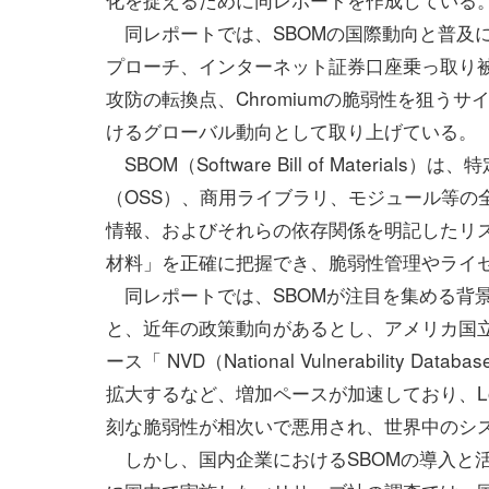
同レポートでは、SBOMの国際動向と普及
プローチ、インターネット証券口座乗っ取り被
攻防の転換点、Chromiumの脆弱性を狙う
けるグローバル動向として取り上げている。
SBOM（Software Bill of Mater
（OSS）、商用ライブラリ、モジュール等の
情報、およびそれらの依存関係を明記したリス
材料」を正確に把握でき、脆弱性管理やライ
同レポートでは、SBOMが注目を集める背
と、近年の政策動向があるとし、アメリカ国立
ース「 NVD（National Vulnerabili
拡大するなど、増加ペースが加速しており、Log4
刻な脆弱性が相次いで悪用され、世界中のシ
しかし、国内企業におけるSBOMの導入と活