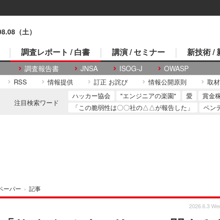
.08.08（土）
調査レポート / 白書
講演 / セミナー
新技術 /
調査報告書
JNSA
ISOG-J
OWASP
RSS
情報提供
訂正 お詫び
情報公開原則
取材
ハッカー協会
"エンジニアの楽園"
愛
賞金
注目検索ワード
「この脆弱性は〇〇社の△△が報告した」
ペン
ペーパー
›
記事
2026.6.3 We