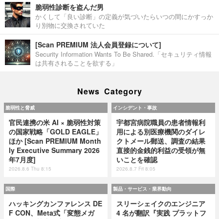
脆弱性診断を盗んだ男
かくして「良い診断」の定義が気づいたらいつの間にかすっか
り別物に交換されていた
[Scan PREMIUM 法人会員登録について]
Security Information Wants To Be Shared.「セキュリティ情報
は共有されることを欲する」
News Category
脆弱性と脅威
インシデント・事故
官民連携の米 AI × 脆弱性対策
宇都宮病院職員の患者情報利
の国家戦略「GOLD EAGLE」
用による別医療機関のダイレ
ほか [Scan PREMIUM Month
クトメール郵送、調査の結果
ly Executive Summary 2026
直接的金銭的利益の受領が無
年7月度]
いことを確認
2026.8.6 Thu 8:15
2026.8.7 Fri 8:05
国際
製品・サービス・業界動向
ハッキングカンファレンス DE
スリーシェイクのエンジニア
F CON、Meta式「変態メガ
4 名が翻訳『実践 プラットフ