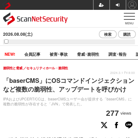
MENU
2026.08.08(土)
検索
購読
NEW!
会員記事
被害･事故
脅威･脆弱性
調査･報告
脆弱性と脅威
セキュリティホール・脆弱性
2024.3.1 Fri 8:00
「baserCMS」にOSコマンドインジェクション
など複数の脆弱性、アップデートを呼びかけ
IPAおよびJPCERT/CCは、baserCMSユーザー会が提供する「baserCMS」に
複数の脆弱性が存在すると「JVN」で発表した。
277
views