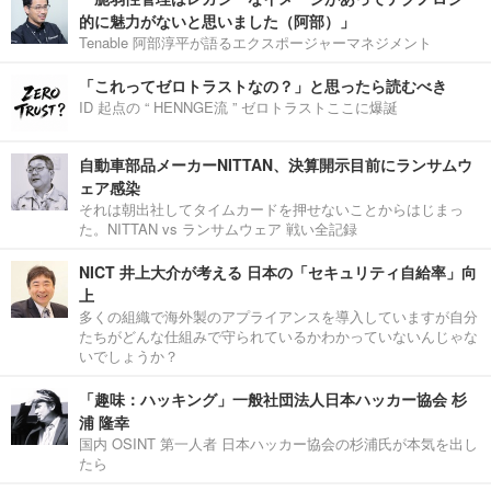
的に魅力がないと思いました（阿部）」
Tenable 阿部淳平が語るエクスポージャーマネジメント
「これってゼロトラストなの？」と思ったら読むべき
ID 起点の “ HENNGE流 ” ゼロトラストここに爆誕
自動車部品メーカーNITTAN、決算開示目前にランサムウ
ェア感染
それは朝出社してタイムカードを押せないことからはじまっ
た。NITTAN vs ランサムウェア 戦い全記録
NICT 井上大介が考える 日本の「セキュリティ自給率」向
上
多くの組織で海外製のアプライアンスを導入していますが自分
たちがどんな仕組みで守られているかわかっていないんじゃな
いでしょうか？
「趣味：ハッキング」一般社団法人日本ハッカー協会 杉
浦 隆幸
国内 OSINT 第一人者 日本ハッカー協会の杉浦氏が本気を出し
たら