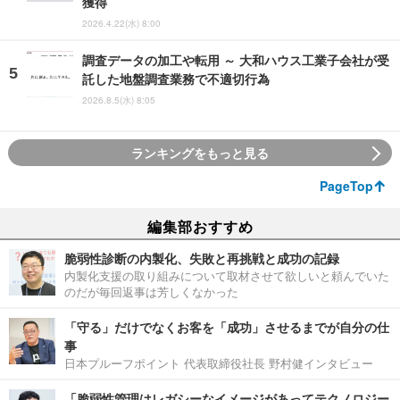
獲得
2026.4.22(水) 8:00
調査データの加工や転用 ～ 大和ハウス工業子会社が受
託した地盤調査業務で不適切行為
2026.8.5(水) 8:05
ランキングをもっと見る
PageTop
編集部おすすめ
脆弱性診断の内製化、失敗と再挑戦と成功の記録
内製化支援の取り組みについて取材させて欲しいと頼んでいた
のだが毎回返事は芳しくなかった
「守る」だけでなくお客を「成功」させるまでが自分の仕
事
日本プルーフポイント 代表取締役社長 野村健インタビュー
「脆弱性管理はレガシーなイメージがあってテクノロジー