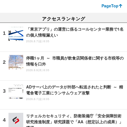
PageTop
アクセスランキング
「東京アプリ」の運営に係るコールセンター業務で1名
の個人情報漏えい
2026.8.7(金) 8:05
停職1ヶ月 ～ 市職員が飲食店関係者に関する市税等の
情報を口外
2026.8.6(木) 8:05
ADサーバ上のデータが外部へ転送されたと判断 ～ 精
電舎電子工業にランサムウェア攻撃
2026.8.7(金) 8:05
リチェルカセキュリティ、防衛装備庁「安全保障技術
研究推進制度」研究課題で「AA（想定以上の成果）」