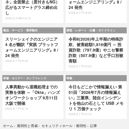
ネ」全面禁止（度付きもNG）
ォームエンジニアリング』8 /
広がるスマートグラス締め出
24 発売
し
2026.8.7 Fri 8:00
2026.8.3 Mon 8:15
製品・サービス・業界動向
調査・レポート・白書・ガイドライン
スリーシェイクのエンジニア
令和8(2026)年上半期の特殊詐
4 名が翻訳『実践 プラットフ
欺、被害総額1,816億円 ～ 投
ォームエンジニアリング』8 /
資詐欺（797.9億）やニセ警察
24 発売
詐欺（507.9億）など手口別被
害額
2026.8.7 Fri 8:00
2026.8.7 Fri 8:00
研修・セミナー・カンファレンス
特集
人事異動から退職処理までの
今日もどこかで情報漏えい 第
実務を体験 ～「Okta」ハンズ
51回「2026年7月の情報漏え
オンワークショップ 9月11日
い」三重県、陸自インシデン
大阪で開催
トを他山の石として USB メモ
リ 1 万個チェック
2026.8.7 Fri 8:10
2026.8.7 Fri 8:15
記事
ホーム
›
脆弱性と脅威
›
セキュリティホール・脆弱性
›