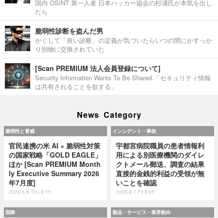
国内 OSINT 第一人者 日本ハッカー協会の杉浦氏が本気を出し
たら
脆弱性診断を盗んだ男
かくして「良い診断」の定義が気づいたらいつの間にかすっか
り別物に交換されていた
[Scan PREMIUM 法人会員登録について]
Security Information Wants To Be Shared.「セキュリティ情報
は共有されることを欲する」
News Category
脆弱性と脅威
インシデント・事故
官民連携の米 AI × 脆弱性対策
宇都宮病院職員の患者情報利
の国家戦略「GOLD EAGLE」
用による別医療機関のダイレ
ほか [Scan PREMIUM Month
クトメール郵送、調査の結果
ly Executive Summary 2026
直接的金銭的利益の受領が無
年7月度]
いことを確認
2026.8.6 Thu 8:15
2026.8.7 Fri 8:05
国際
製品・サービス・業界動向