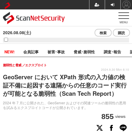
MENU
2026.08.08(土)
検索
購読
NEW!
会員記事
被害･事故
脅威･脆弱性
調査･報告
脆弱性と脅威
エクスプロイト
2024.9.30 Mon 8:10
GeoServer において XPath 形式の入力値の検
証不備に起因する遠隔からの任意のコード実行
が可能となる脆弱性（Scan Tech Report）
2024 年 7 月に公開された、GeoServer およびその関連ツールの脆弱性の悪用
を試みるエクスプロイトコードが公開されています。
855
views