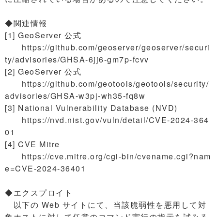
◆関連情報
[1] GeoServer 公式
https://github.com/geoserver/geoserver/securi
ty/advisories/GHSA-6jj6-gm7p-fcvv
[2] GeoServer 公式
https://github.com/geotools/geotools/security/
advisories/GHSA-w3pj-wh35-fq8w
[3] National Vulnerability Database (NVD)
https://nvd.nist.gov/vuln/detail/CVE-2024-364
01
[4] CVE Mitre
https://cve.mitre.org/cgi-bin/cvename.cgi?nam
e=CVE-2024-36401
◆エクスプロイト
以下の Web サイトにて、当該脆弱性を悪用して対
象ホストに対して任意のコマンド実行の指示を試みる