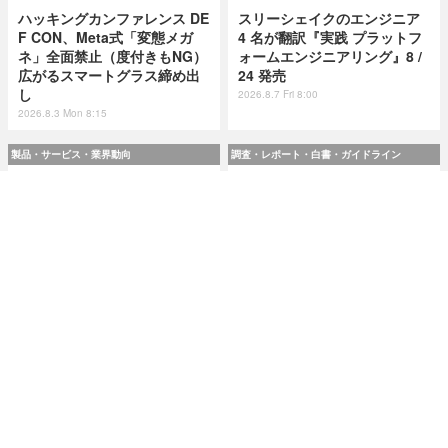
ハッキングカンファレンス DE
スリーシェイクのエンジニア
F CON、Meta式「変態メガ
4 名が翻訳『実践 プラットフ
ネ」全面禁止（度付きもNG）
ォームエンジニアリング』8 /
広がるスマートグラス締め出
24 発売
し
2026.8.7 Fri 8:00
2026.8.3 Mon 8:15
製品・サービス・業界動向
調査・レポート・白書・ガイドライン
スリーシェイクのエンジニア
令和8(2026)年上半期の特殊詐
4 名が翻訳『実践 プラットフ
欺、被害総額1,816億円 ～ 投
ォームエンジニアリング』8 /
資詐欺（797.9億）やニセ警察
24 発売
詐欺（507.9億）など手口別被
害額
2026.8.7 Fri 8:00
2026.8.7 Fri 8:00
研修・セミナー・カンファレンス
特集
人事異動から退職処理までの
今日もどこかで情報漏えい 第
実務を体験 ～「Okta」ハンズ
51回「2026年7月の情報漏え
オンワークショップ 9月11日
い」三重県、陸自インシデン
大阪で開催
トを他山の石として USB メモ
リ 1 万個チェック
2026.8.7 Fri 8:10
2026.8.7 Fri 8:15