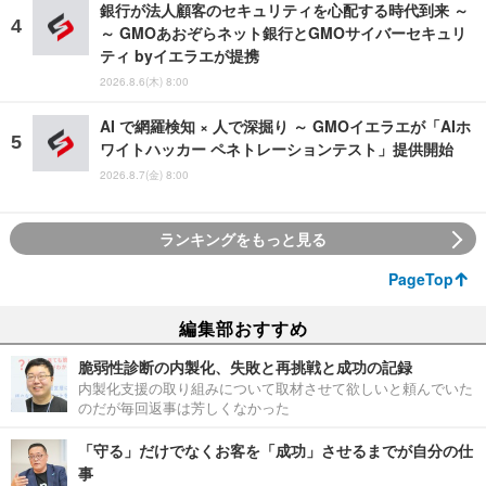
銀行が法人顧客のセキュリティを心配する時代到来 ～
～ GMOあおぞらネット銀行とGMOサイバーセキュリ
ティ byイエラエが提携
2026.8.6(木) 8:00
AI で網羅検知 × 人で深掘り ～ GMOイエラエが「AIホ
ワイトハッカー ペネトレーションテスト」提供開始
2026.8.7(金) 8:00
ランキングをもっと見る
PageTop
編集部おすすめ
脆弱性診断の内製化、失敗と再挑戦と成功の記録
内製化支援の取り組みについて取材させて欲しいと頼んでいた
のだが毎回返事は芳しくなかった
「守る」だけでなくお客を「成功」させるまでが自分の仕
事