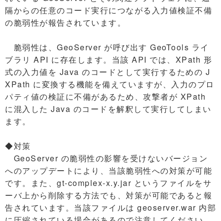
隔からの任意のコード実行につながる入力値検証不備
の脆弱性が報告されています。
脆弱性は、GeoServer が呼び出す GeoTools ライ
ブラリ API に存在します。当該 API では、XPath 形
式の入力値を Java のコードとして実行するための J
XPath に変換する機能を備えていますが、入力のプロ
パティ値の検証に不備があるため、攻撃者が XPath
に混入した Java のコードを解釈して実行してしまい
ます。
◆対策
GeoServer の脆弱性の影響を受けないバージョン
へのアップデートにより、当該脆弱性への対策が可能
です。また、gt-complex-x.y.jar というファイルをサ
ーバ上から削除する方法でも、対策が可能であると報
告されています。当該ファイルは geoserver.war 内部
に圧縮されている場合があるので注意してください。