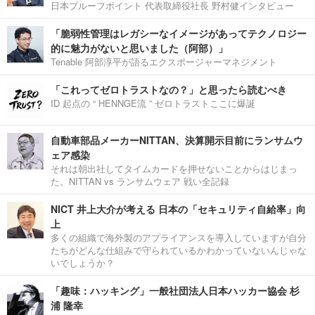
日本プルーフポイント 代表取締役社長 野村健インタビュー
「脆弱性管理はレガシーなイメージがあってテクノロジー
的に魅力がないと思いました（阿部）」
Tenable 阿部淳平が語るエクスポージャーマネジメント
「これってゼロトラストなの？」と思ったら読むべき
ID 起点の “ HENNGE流 ” ゼロトラストここに爆誕
自動車部品メーカーNITTAN、決算開示目前にランサムウ
ェア感染
それは朝出社してタイムカードを押せないことからはじまっ
た。NITTAN vs ランサムウェア 戦い全記録
NICT 井上大介が考える 日本の「セキュリティ自給率」向
上
多くの組織で海外製のアプライアンスを導入していますが自分
たちがどんな仕組みで守られているかわかっていないんじゃな
いでしょうか？
「趣味：ハッキング」一般社団法人日本ハッカー協会 杉
浦 隆幸