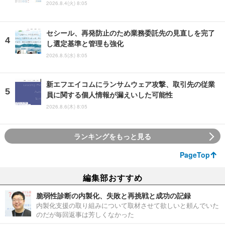
2026.8.4(火) 8:05
セシール、再発防止のため業務委託先の見直しを完了
し選定基準と管理も強化
2026.8.5(水) 8:05
新エフエイコムにランサムウェア攻撃、取引先の従業
員に関する個人情報が漏えいした可能性
2026.8.6(木) 8:05
ランキングをもっと見る
PageTop
編集部おすすめ
脆弱性診断の内製化、失敗と再挑戦と成功の記録
内製化支援の取り組みについて取材させて欲しいと頼んでいた
のだが毎回返事は芳しくなかった