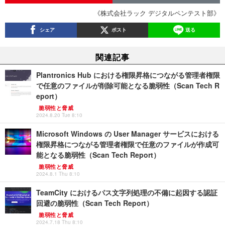
《株式会社ラック デジタルペンテスト部》
シェア
ポスト
送る
関連記事
Plantronics Hub における権限昇格につながる管理者権限
で任意のファイルが削除可能となる脆弱性（Scan Tech R
eport）
脆弱性と脅威
2024.8.20 Tue 8:10
Microsoft Windows の User Manager サービスにおける
権限昇格につながる管理者権限で任意のファイルが作成可
能となる脆弱性（Scan Tech Report）
脆弱性と脅威
2024.8.1 Thu 8:10
TeamCity におけるパス文字列処理の不備に起因する認証
回避の脆弱性（Scan Tech Report）
脆弱性と脅威
2024.7.18 Thu 8:10