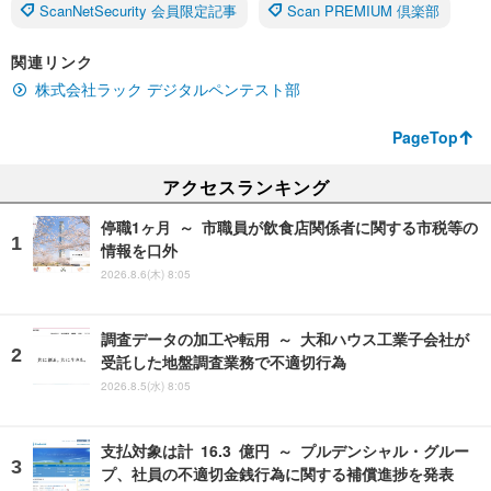
ScanNetSecurity 会員限定記事
Scan PREMIUM 倶楽部
関連リンク
株式会社ラック デジタルペンテスト部
PageTop
アクセスランキング
停職1ヶ月 ～ 市職員が飲食店関係者に関する市税等の
情報を口外
2026.8.6(木) 8:05
調査データの加工や転用 ～ 大和ハウス工業子会社が
受託した地盤調査業務で不適切行為
2026.8.5(水) 8:05
支払対象は計 16.3 億円 ～ プルデンシャル・グルー
プ、社員の不適切金銭行為に関する補償進捗を発表