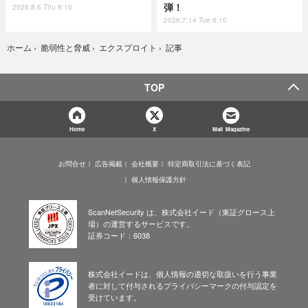
弾！
2026.8.6 Thu 8:10
2026.7.14 Tue 8:10
記事
ホーム
›
脆弱性と脅威
›
エクスプロイト
›
TOP
Home
X
Mail Magazine
お問合せ
広告掲載
会社概要
特定商取引法に基づく表記
個人情報保護方針
ScanNetSecurity は、株式会社イード（東証グロース上
場）の運営するサービスです。
証券コード：6038
株式会社イードは、個人情報の適切な取扱いを行う事業
者に対して付与されるプライバシーマークの付与認定を
受けています。