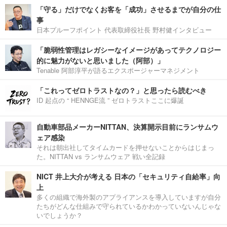
「守る」だけでなくお客を「成功」させるまでが自分の仕
事
日本プルーフポイント 代表取締役社長 野村健インタビュー
「脆弱性管理はレガシーなイメージがあってテクノロジー
的に魅力がないと思いました（阿部）」
Tenable 阿部淳平が語るエクスポージャーマネジメント
「これってゼロトラストなの？」と思ったら読むべき
ID 起点の “ HENNGE流 ” ゼロトラストここに爆誕
自動車部品メーカーNITTAN、決算開示目前にランサムウ
ェア感染
それは朝出社してタイムカードを押せないことからはじまっ
た。NITTAN vs ランサムウェア 戦い全記録
NICT 井上大介が考える 日本の「セキュリティ自給率」向
上
多くの組織で海外製のアプライアンスを導入していますが自分
たちがどんな仕組みで守られているかわかっていないんじゃな
いでしょうか？