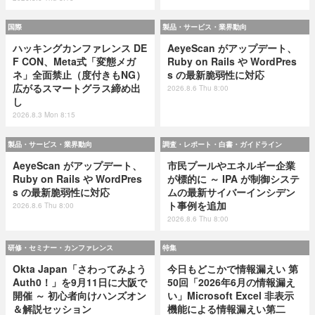
国際
製品・サービス・業界動向
ハッキングカンファレンス DE
AeyeScan がアップデート、
F CON、Meta式「変態メガ
Ruby on Rails や WordPres
ネ」全面禁止（度付きもNG）
s の最新脆弱性に対応
広がるスマートグラス締め出
2026.8.6 Thu 8:00
し
2026.8.3 Mon 8:15
製品・サービス・業界動向
調査・レポート・白書・ガイドライン
AeyeScan がアップデート、
市民プールやエネルギー企業
Ruby on Rails や WordPres
が標的に ～ IPA が制御システ
s の最新脆弱性に対応
ムの最新サイバーインシデン
ト事例を追加
2026.8.6 Thu 8:00
2026.8.6 Thu 8:00
研修・セミナー・カンファレンス
特集
Okta Japan「さわってみよう
今日もどこかで情報漏えい 第
Auth0！」を9月11日に大阪で
50回「2026年6月の情報漏え
開催 ～ 初心者向けハンズオン
い」Microsoft Excel 非表示
＆解説セッション
機能による情報漏えい第二