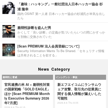
「趣味：ハッキング」一般社団法人日本ハッカー協会 杉
浦 隆幸
国内 OSINT 第一人者 日本ハッカー協会の杉浦氏が本気を出し
たら
脆弱性診断を盗んだ男
かくして「良い診断」の定義が気づいたらいつの間にかすっか
り別物に交換されていた
[Scan PREMIUM 法人会員登録について]
Security Information Wants To Be Shared.「セキュリティ情報
は共有されることを欲する」
News Category
脆弱性と脅威
インシデント・事故
官民連携の米 AI × 脆弱性対策
新エフエイコムにランサムウ
の国家戦略「GOLD EAGLE」
ェア攻撃、取引先の従業員に
ほか [Scan PREMIUM Month
関する個人情報が漏えいした
ly Executive Summary 2026
可能性
年7月度]
2026.8.6 Thu 8:05
2026.8.6 Thu 8:15