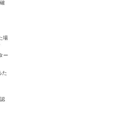
確
た場
リター
るた
認