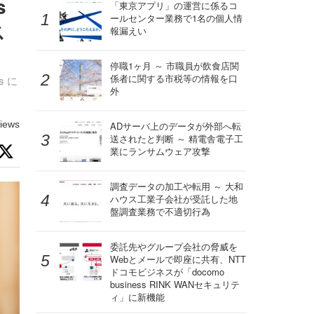
s
「東京アプリ」の運営に係るコ
ールセンター業務で1名の個人情
ス
報漏えい
停職1ヶ月 ～ 市職員が飲食店関
係者に関する市税等の情報を口
s に
外
iews
ADサーバ上のデータが外部へ転
送されたと判断 ～ 精電舎電子工
業にランサムウェア攻撃
調査データの加工や転用 ～ 大和
ハウス工業子会社が受託した地
盤調査業務で不適切行為
委託先やグループ会社の脅威を
Webとメールで即座に共有、NTT
ドコモビジネスが「docomo
business RINK WANセキュリテ
ィ」に新機能