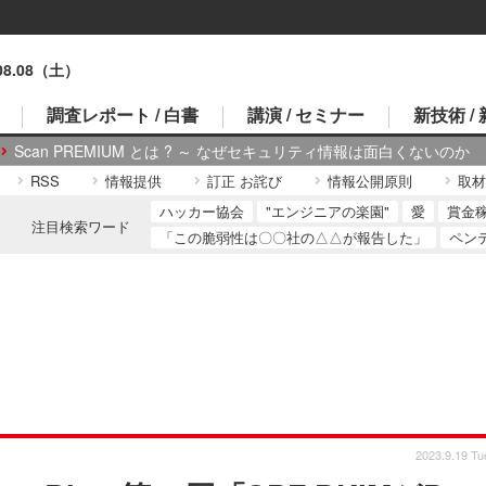
.08.08（土）
調査レポート / 白書
講演 / セミナー
新技術 /
Scan PREMIUM とは ? ～ なぜセキュリティ情報は面白くないのか
RSS
情報提供
訂正 お詫び
情報公開原則
取材
ハッカー協会
"エンジニアの楽園"
愛
賞金
注目検索ワード
「この脆弱性は〇〇社の△△が報告した」
ペン
2023.9.19 Tu