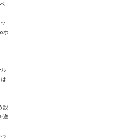
ベ
ェッ
oホ
ール
とは
よう設
を送
ヘッ