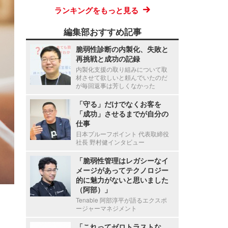
ランキングをもっと見る
編集部おすすめ記事
脆弱性診断の内製化、失敗と
再挑戦と成功の記録
内製化支援の取り組みについて取
材させて欲しいと頼んでいたのだ
が毎回返事は芳しくなかった
「守る」だけでなくお客を
「成功」させるまでが自分の
仕事
日本プルーフポイント 代表取締役
社長 野村健インタビュー
「脆弱性管理はレガシーなイ
メージがあってテクノロジー
的に魅力がないと思いました
（阿部）」
Tenable 阿部淳平が語るエクスポ
ージャーマネジメント
「これってゼロトラストな