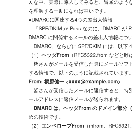
んな中、実際に導入してみると、冒頭のような
を理解する一助になれば幸いです。
●DMARCに関連する4つの差出人情報
「SPF/DKIM が Pass なのに、DMAR
DMARC に関係するメールの差出人情報につ
DMARC、ならびに SPF/DKIM には、以
（1）
（RFC5322.from な
ヘッダFrom
皆さんがメールを受信した際にメールソフト
する情報で、以下のように記載されています
From: 桐原健一 <xxxx@example.com>
皆さんが受信したメールに返信すると、特別な
ールアドレスに返信メールが送られます。
DMARC は、ヘッダFrom のドメイン部分
めの技術です。
（2）
（mfrom、RFC53
エンベロープFrom