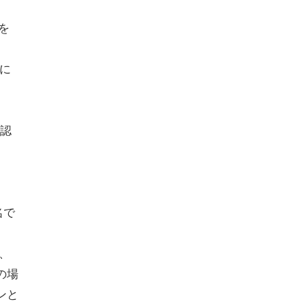
を
後に
認
名で
、
の場
ンと