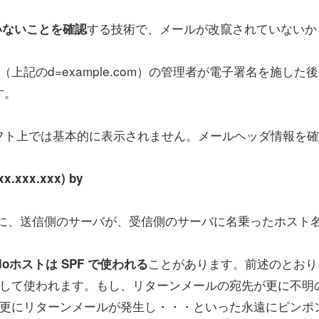
する技術で、メールが改竄されていないか
いないことを確認
記のd=example.com）の管理者が電子署名を施した
す。
ト上では基本的に表示されません。メールヘッダ情報を確
x.xxx.xxx) by
送時に、送信側のサーバが、受信側のサーバに名乗ったホスト
ことがあります。前述のとおり
ehloホストは SPF で使われる
先として使われます。もし、リターンメールの宛先が更に不明
と、更にリターンメールが発生し・・・といった永遠にピンポ