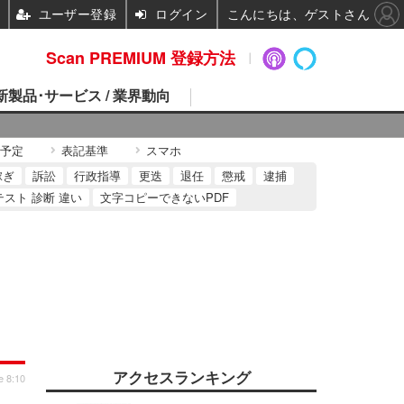
ユーザー登録
ログイン
こんにちは、ゲストさん
Scan PREMIUM 登録方法
 新製品･サービス / 業界動向
予定
表記基準
スマホ
稼ぎ
訴訟
行政指導
更迭
退任
懲戒
逮捕
テスト 診断 違い
文字コピーできないPDF
アクセスランキング
e 8:10