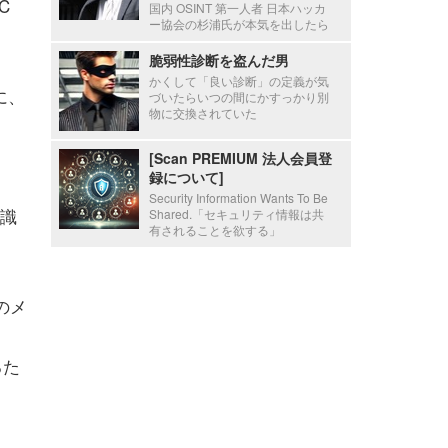
C
国内 OSINT 第一人者 日本ハッカ
ー協会の杉浦氏が本気を出したら
脆弱性診断を盗んだ男
かくして「良い診断」の定義が気
に、
づいたらいつの間にかすっかり別
物に交換されていた
[Scan PREMIUM 法人会員登
録について]
Security Information Wants To Be
識
Shared.「セキュリティ情報は共
有されることを欲する」
のメ
るた