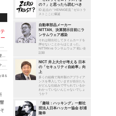
の？」と思ったら読むべき
ID 起点の “ HENNGE流 ” ゼロトラ
ストここに爆誕
自動車部品メーカー
NITTAN、決算開示目前にラ
リテ
ンサムウェア感染
ニー
それは朝出社してタイムカードを
押せないことからはじまった。
TwoFive、2026年上半期のフィッシングトレンドを公開 ～ Azure の悪用拡大
NITTAN vs ランサムウェア 戦い全
記録
TwoFive、事例から学ぶ Microsoft 365 の設定管理・脅威検知ウェビナーを7月30日に開催
NICT 井上大介が考える 日本
DMARC解析サービス「DMARC/25 Analyze」、クラウド安全性の国際規格「ISO/IEC 27017」認証を取得
の「セキュリティ自給率」向
上
を送る
多くの組織で海外製のアプライア
ンスを導入していますが自分たち
がどんな仕組みで守られているか
わかっていないんじゃないでしょ
析
うか？
響
「趣味：ハッキング」一般社
団法人日本ハッカー協会 杉浦
そ
隆幸