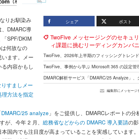
かなりお馴染み
シェア
ポスト
、DMARC導
TwoFive メッセージングのセキュ
PF/DKIM
ィ課題に挑むリーディングカンパ
ないのは何故なの
思います。メー
いる内容かもし
なりすましメー
編集部にメッセージ
処理方法を指定
「
DMARC/25 analyze
」をご提供し、DMARCレポートの分
すが、今年 2 月、
総務省などからの DMARC 導入要請
の影
日本国内でも注目度が高まっていることを実感しています。