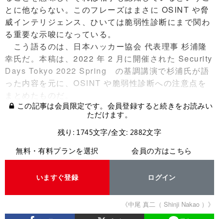
とに他ならない。このフレーズはまさに OSINT や脅
威インテリジェンス、ひいては脆弱性診断にまで関わ
る重要な示唆になっている。
こう語るのは、日本ハッカー協会 代表理事 杉浦隆
幸氏だ。本稿は、2022 年 2 月に開催された Security
Days Tokyo 2022 Spring の基調講演で杉浦氏が語
った内容を元に、OSINT や脆弱性診断への注意点を
まとめたものだ。
この記事は会員限定です。会員登録すると続きをお読みい
ただけます。
残り: 1745文字/全文: 2882文字
無料・有料プランを選択
会員の方はこちら
いますぐ登録
ログイン
《中尾 真二（ Shinji Nakao ）》