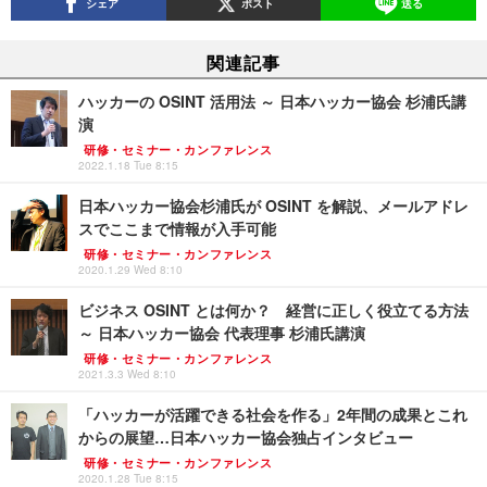
シェア
ポスト
送る
関連記事
ハッカーの OSINT 活用法 ～ 日本ハッカー協会 杉浦氏講
演
研修・セミナー・カンファレンス
2022.1.18 Tue 8:15
日本ハッカー協会杉浦氏が OSINT を解説、メールアドレ
スでここまで情報が入手可能
研修・セミナー・カンファレンス
2020.1.29 Wed 8:10
ビジネス OSINT とは何か？ 経営に正しく役立てる方法
～ 日本ハッカー協会 代表理事 杉浦氏講演
研修・セミナー・カンファレンス
2021.3.3 Wed 8:10
「ハッカーが活躍できる社会を作る」2年間の成果とこれ
からの展望…日本ハッカー協会独占インタビュー
研修・セミナー・カンファレンス
2020.1.28 Tue 8:15