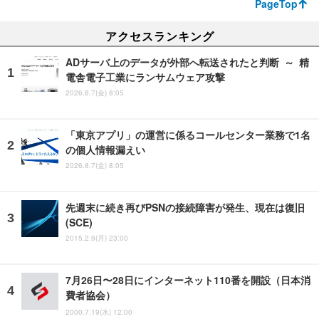
PageTop
アクセスランキング
ADサーバ上のデータが外部へ転送されたと判断 ～ 精
電舎電子工業にランサムウェア攻撃
2026.8.7(金) 8:05
「東京アプリ」の運営に係るコールセンター業務で1名
の個人情報漏えい
2026.8.7(金) 8:05
先週末に続き再びPSNの接続障害が発生、現在は復旧
(SCE)
2015.2.9(月) 23:00
7月26日〜28日にインターネット110番を開設（日本消
費者協会）
2000.7.19(水) 12:00