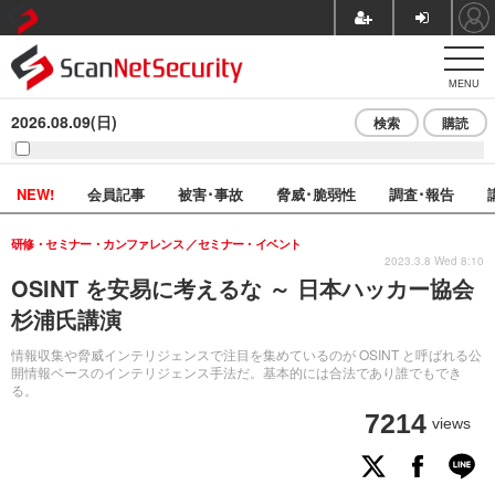
MENU
2026.08.09(日)
検索
購読
NEW!
会員記事
被害･事故
脅威･脆弱性
調査･報告
研修・セミナー・カンファレンス
セミナー・イベント
2023.3.8 Wed 8:10
OSINT を安易に考えるな ～ 日本ハッカー協会
杉浦氏講演
情報収集や脅威インテリジェンスで注目を集めているのが OSINT と呼ばれる公
開情報ベースのインテリジェンス手法だ。基本的には合法であり誰でもでき
る。
7214
views