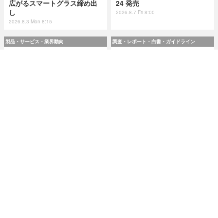
広がるスマートグラス締め出
24 発売
し
2026.8.7 Fri 8:00
2026.8.3 Mon 8:15
製品・サービス・業界動向
調査・レポート・白書・ガイドライン
スリーシェイクのエンジニア
令和8(2026)年上半期の特殊詐
4 名が翻訳『実践 プラットフ
欺、被害総額1,816億円 ～ 投
ォームエンジニアリング』8 /
資詐欺（797.9億）やニセ警察
24 発売
詐欺（507.9億）など手口別被
害額
2026.8.7 Fri 8:00
2026.8.7 Fri 8:00
研修・セミナー・カンファレンス
特集
人事異動から退職処理までの
今日もどこかで情報漏えい 第
実務を体験 ～「Okta」ハンズ
51回「2026年7月の情報漏え
オンワークショップ 9月11日
い」三重県、陸自インシデン
大阪で開催
トを他山の石として USB メモ
リ 1 万個チェック
2026.8.7 Fri 8:10
2026.8.7 Fri 8:15
記事
ホーム
›
研修・セミナー・カンファレンス
›
セミナー・イベント
›