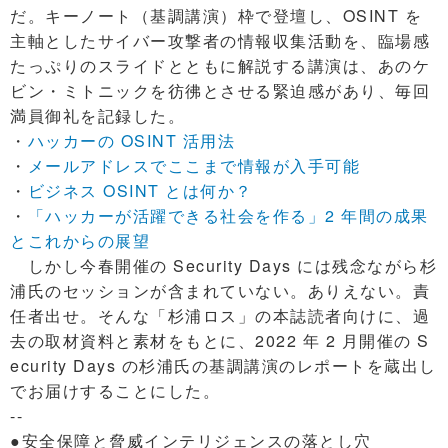
だ。キーノート（基調講演）枠で登壇し、OSINT を
主軸としたサイバー攻撃者の情報収集活動を、臨場感
たっぷりのスライドとともに解説する講演は、あのケ
ビン・ミトニックを彷彿とさせる緊迫感があり、毎回
満員御礼を記録した。
・
ハッカーの OSINT 活用法
・
メールアドレスでここまで情報が入手可能
・
ビジネス OSINT とは何か？
・
「ハッカーが活躍できる社会を作る」2 年間の成果
とこれからの展望
しかし今春開催の Security Days には残念ながら杉
浦氏のセッションが含まれていない。ありえない。責
任者出せ。そんな「杉浦ロス」の本誌読者向けに、過
去の取材資料と素材をもとに、2022 年 2 月開催の S
ecurity Days の杉浦氏の基調講演のレポートを蔵出し
でお届けすることにした。
--
●安全保障と脅威インテリジェンスの落とし穴