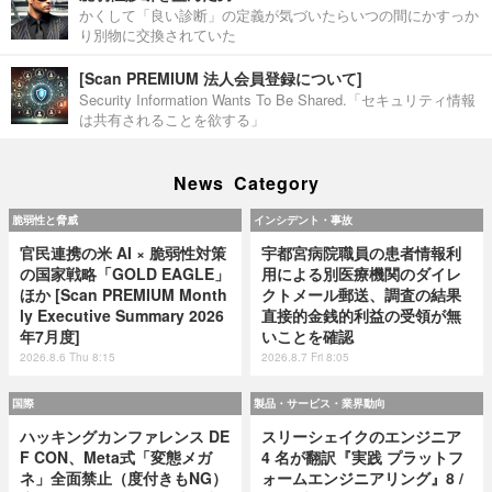
かくして「良い診断」の定義が気づいたらいつの間にかすっか
り別物に交換されていた
[Scan PREMIUM 法人会員登録について]
Security Information Wants To Be Shared.「セキュリティ情報
は共有されることを欲する」
News Category
脆弱性と脅威
インシデント・事故
官民連携の米 AI × 脆弱性対策
宇都宮病院職員の患者情報利
の国家戦略「GOLD EAGLE」
用による別医療機関のダイレ
ほか [Scan PREMIUM Month
クトメール郵送、調査の結果
ly Executive Summary 2026
直接的金銭的利益の受領が無
年7月度]
いことを確認
2026.8.6 Thu 8:15
2026.8.7 Fri 8:05
国際
製品・サービス・業界動向
ハッキングカンファレンス DE
スリーシェイクのエンジニア
F CON、Meta式「変態メガ
4 名が翻訳『実践 プラットフ
ネ」全面禁止（度付きもNG）
ォームエンジニアリング』8 /