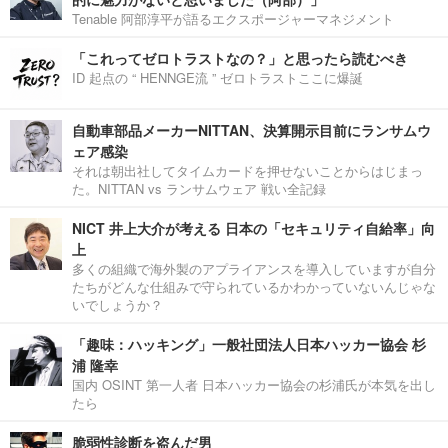
Tenable 阿部淳平が語るエクスポージャーマネジメント
「これってゼロトラストなの？」と思ったら読むべき
ID 起点の “ HENNGE流 ” ゼロトラストここに爆誕
自動車部品メーカーNITTAN、決算開示目前にランサムウ
ェア感染
それは朝出社してタイムカードを押せないことからはじまっ
た。NITTAN vs ランサムウェア 戦い全記録
NICT 井上大介が考える 日本の「セキュリティ自給率」向
上
多くの組織で海外製のアプライアンスを導入していますが自分
たちがどんな仕組みで守られているかわかっていないんじゃな
いでしょうか？
「趣味：ハッキング」一般社団法人日本ハッカー協会 杉
浦 隆幸
国内 OSINT 第一人者 日本ハッカー協会の杉浦氏が本気を出し
たら
脆弱性診断を盗んだ男