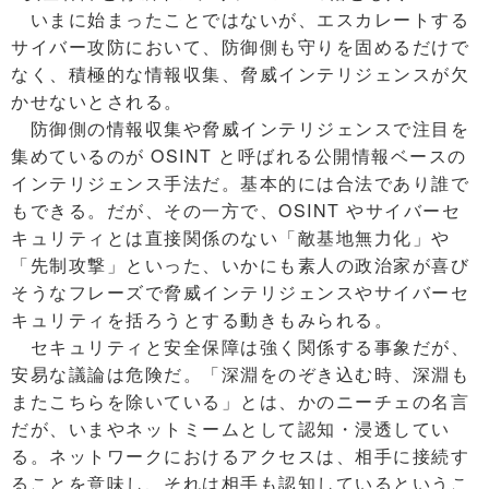
いまに始まったことではないが、エスカレートする
サイバー攻防において、防御側も守りを固めるだけで
なく、積極的な情報収集、脅威インテリジェンスが欠
かせないとされる。
防御側の情報収集や脅威インテリジェンスで注目を
集めているのが OSINT と呼ばれる公開情報ベースの
インテリジェンス手法だ。基本的には合法であり誰で
もできる。だが、その一方で、OSINT やサイバーセ
キュリティとは直接関係のない「敵基地無力化」や
「先制攻撃」といった、いかにも素人の政治家が喜び
そうなフレーズで脅威インテリジェンスやサイバーセ
キュリティを括ろうとする動きもみられる。
セキュリティと安全保障は強く関係する事象だが、
安易な議論は危険だ。「深淵をのぞき込む時、深淵も
またこちらを除いている」とは、かのニーチェの名言
だが、いまやネットミームとして認知・浸透してい
る。ネットワークにおけるアクセスは、相手に接続す
ることを意味し、それは相手も認知しているというこ