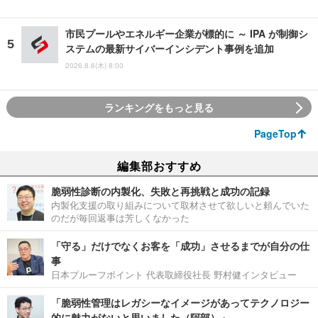
市民プールやエネルギー企業が標的に ～ IPA が制御シ
ステムの最新サイバーインシデント事例を追加
2026.8.6(木) 8:00
ランキングをもっと見る
PageTop
編集部おすすめ
脆弱性診断の内製化、失敗と再挑戦と成功の記録
内製化支援の取り組みについて取材させて欲しいと頼んでいた
のだが毎回返事は芳しくなかった
「守る」だけでなくお客を「成功」させるまでが自分の仕
事
日本プルーフポイント 代表取締役社長 野村健インタビュー
「脆弱性管理はレガシーなイメージがあってテクノロジー
的に魅力がないと思いました（阿部）」