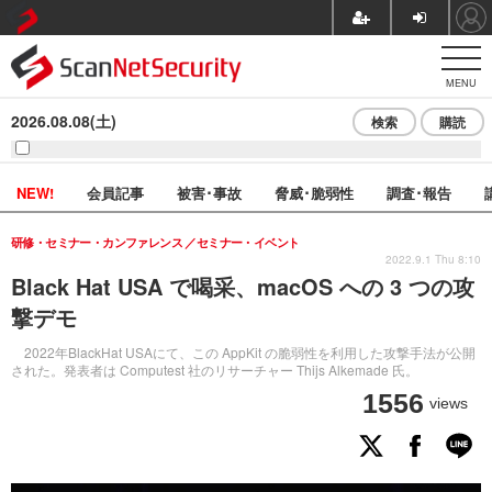
MENU
2026.08.08(土)
検索
購読
NEW!
会員記事
被害･事故
脅威･脆弱性
調査･報告
研修・セミナー・カンファレンス
セミナー・イベント
2022.9.1 Thu 8:10
Black Hat USA で喝采、macOS への 3 つの攻
撃デモ
2022年BlackHat USAにて、この AppKit の脆弱性を利用した攻撃手法が公開
された。発表者は Computest 社のリサーチャー Thijs Alkemade 氏。
1556
views