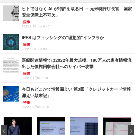
ヒトではなく AI が特許を取る日 ～ 元米特許庁長官「国家
安全保障上不可欠」
国際
2022.8.30 Tue 8:10
IPFS はフィッシングの“理想的”インフラか
国際
2022.8.23 Tue 8:10
医療関連情報では2022年最大規模、190万人の患者情報流
出した債権回収会社へのサイバー攻撃
国際
2022.8.4 Thu 8:10
今日もどこかで情報漏えい 第3回「クレジットカード情報
漏えい顛末記」
特集
2022.8.3 Wed 8:10
‹