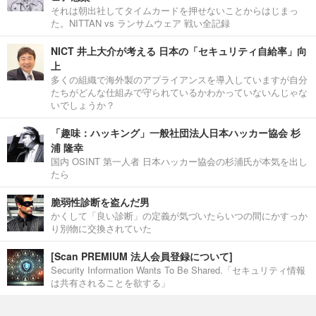
それは朝出社してタイムカードを押せないことからはじまっ
た。NITTAN vs ランサムウェア 戦い全記録
NICT 井上大介が考える 日本の「セキュリティ自給率」向
上
多くの組織で海外製のアプライアンスを導入していますが自分
たちがどんな仕組みで守られているかわかっていないんじゃな
いでしょうか？
「趣味：ハッキング」一般社団法人日本ハッカー協会 杉
浦 隆幸
国内 OSINT 第一人者 日本ハッカー協会の杉浦氏が本気を出し
たら
脆弱性診断を盗んだ男
かくして「良い診断」の定義が気づいたらいつの間にかすっか
り別物に交換されていた
[Scan PREMIUM 法人会員登録について]
Security Information Wants To Be Shared.「セキュリティ情報
は共有されることを欲する」