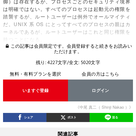
御）は存在するが、プロセスごとのセキュリティ境界
は明確ではない。すべてのプロセスは起動元の権限を
踏襲するが、ルートユーザーは例外でオールマイティ
だ。UNIX 系 OS にとってすべてのプロセスの親はカ
ーネルであるが、ルートユーザーはこれと同じ権限を
持つことになる。
この記事は会員限定です。会員登録すると続きをお読みい
ただけます。
残り: 4227文字/全文: 5020文字
無料・有料プランを選択
会員の方はこちら
いますぐ登録
ログイン
《中尾 真二（ Shinji Nakao ）》
シェア
ポスト
送る
関連記事