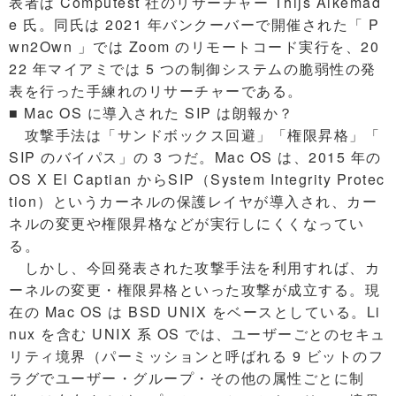
表者は Computest 社のリサーチャー Thijs Alkemad
e 氏。同氏は 2021 年バンクーバーで開催された「 P
wn2Own 」では Zoom のリモートコード実行を、20
22 年マイアミでは 5 つの制御システムの脆弱性の発
表を行った手練れのリサーチャーである。
■ Mac OS に導入された SIP は朗報か？
攻撃手法は「サンドボックス回避」「権限昇格」「
SIP のバイパス」の 3 つだ。Mac OS は、2015 年の
OS X El Captian からSIP（System Integrity Protec
tion）というカーネルの保護レイヤが導入され、カー
ネルの変更や権限昇格などが実行しにくくなってい
る。
しかし、今回発表された攻撃手法を利用すれば、カ
ーネルの変更・権限昇格といった攻撃が成立する。現
在の Mac OS は BSD UNIX をベースとしている。Li
nux を含む UNIX 系 OS では、ユーザーごとのセキュ
リティ境界（パーミッションと呼ばれる 9 ビットのフ
ラグでユーザー・グループ・その他の属性ごとに制