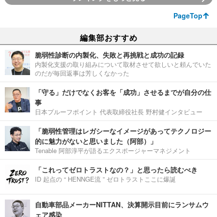
PageTop
編集部おすすめ
脆弱性診断の内製化、失敗と再挑戦と成功の記録
内製化支援の取り組みについて取材させて欲しいと頼んでいた
のだが毎回返事は芳しくなかった
「守る」だけでなくお客を「成功」させるまでが自分の仕
事
日本プルーフポイント 代表取締役社長 野村健インタビュー
「脆弱性管理はレガシーなイメージがあってテクノロジー
的に魅力がないと思いました（阿部）」
Tenable 阿部淳平が語るエクスポージャーマネジメント
「これってゼロトラストなの？」と思ったら読むべき
ID 起点の “ HENNGE流 ” ゼロトラストここに爆誕
自動車部品メーカーNITTAN、決算開示目前にランサムウ
ェア感染