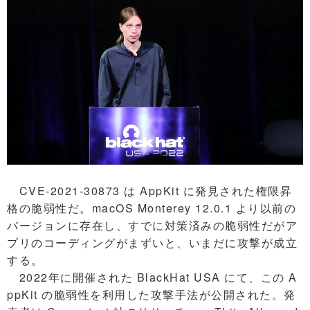
CVE-2021-30873 は AppKit に発見された権限昇
格の脆弱性だ。macOS Monterey 12.0.1 より以前の
バージョンに存在し、すでに対策済みの脆弱性だがア
プリのコーディングがまずいと、いまだに攻撃が成立
する。
2022年に開催された BlackHat USA にて、この A
ppKit の脆弱性を利用した攻撃手法が公開された。発