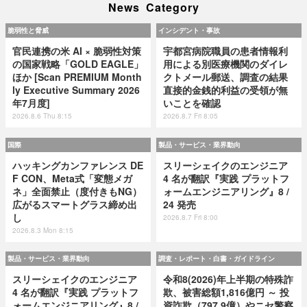
News Category
脆弱性と脅威
インシデント・事故
官民連携の米 AI × 脆弱性対策
宇都宮病院職員の患者情報利
の国家戦略「GOLD EAGLE」
用による別医療機関のダイレ
ほか [Scan PREMIUM Month
クトメール郵送、調査の結果
ly Executive Summary 2026
直接的金銭的利益の受領が無
年7月度]
いことを確認
2026.8.6 Thu 8:15
2026.8.7 Fri 8:05
国際
製品・サービス・業界動向
ハッキングカンファレンス DE
スリーシェイクのエンジニア
F CON、Meta式「変態メガ
4 名が翻訳『実践 プラットフ
ネ」全面禁止（度付きもNG）
ォームエンジニアリング』8 /
広がるスマートグラス締め出
24 発売
し
2026.8.7 Fri 8:00
2026.8.3 Mon 8:15
製品・サービス・業界動向
調査・レポート・白書・ガイドライン
スリーシェイクのエンジニア
令和8(2026)年上半期の特殊詐
4 名が翻訳『実践 プラットフ
欺、被害総額1,816億円 ～ 投
ォームエンジニアリング』8 /
資詐欺（797.9億）やニセ警察