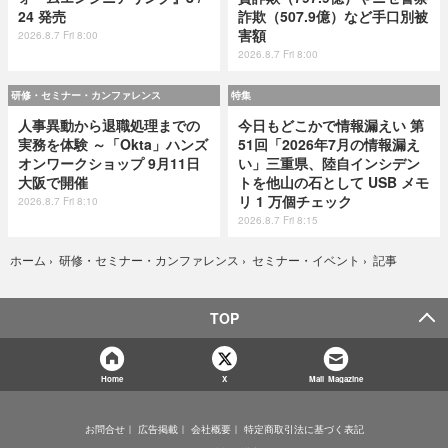
24 発売
詐欺（507.9億）など手口別被
害額
2026.8.7 Fri 8:00
2026.8.7 Fri 8:00
研修・セミナー・カンファレンス
特集
人事異動から退職処理までの
今日もどこかで情報漏えい 第
実務を体験 ～「Okta」ハンズ
51回「2026年7月の情報漏え
オンワークショップ 9月11日
い」三重県、陸自インシデン
大阪で開催
トを他山の石として USB メモ
リ 1 万個チェック
2026.8.7 Fri 8:10
2026.8.7 Fri 8:15
記事
ホーム
›
研修・セミナー・カンファレンス
›
セミナー・イベント
›
TOP
Home
X
Mail Magazine
お問合せ
広告掲載
会社概要
特定商取引法に基づく表記