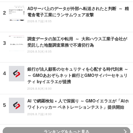
ADサーバ上のデータが外部へ転送されたと判断 ～ 精
電舎電子工業にランサムウェア攻撃
2026.8.7(金) 8:05
調査データの加工や転用 ～ 大和ハウス工業子会社が
受託した地盤調査業務で不適切行為
2026.8.5(水) 8:05
銀行が法人顧客のセキュリティを心配する時代到来 ～
～ GMOあおぞらネット銀行とGMOサイバーセキュリ
ティ byイエラエが提携
2026.8.6(木) 8:00
AI で網羅検知 × 人で深掘り ～ GMOイエラエが「AIホ
ワイトハッカー ペネトレーションテスト」提供開始
2026.8.7(金) 8:00
ランキングをもっと見る