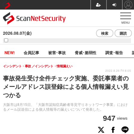
MENU
2026.08.07(金)
検索
購読
NEW!
会員記事
被害･事故
脅威･脆弱性
調査･報告
インシデント・事故
インシデント・情報漏えい
2022.8.26 Fri 8:05
事故発生受け全件チェック実施、委託事業者の
メールアドレス誤登録による個人情報漏えい見
つかる
大阪市は8月15日、「大阪市認知症高齢者等見守りネットワーク事業」におけ
るメール誤送信による個人情報等の漏えいについて発表した。
947
views