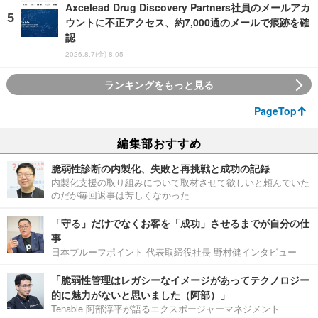
Axcelead Drug Discovery Partners社員のメールアカ
ウントに不正アクセス、約7,000通のメールで痕跡を確
認
2026.8.7(金) 8:05
ランキングをもっと見る
PageTop
編集部おすすめ
脆弱性診断の内製化、失敗と再挑戦と成功の記録
内製化支援の取り組みについて取材させて欲しいと頼んでいた
のだが毎回返事は芳しくなかった
「守る」だけでなくお客を「成功」させるまでが自分の仕
事
日本プルーフポイント 代表取締役社長 野村健インタビュー
「脆弱性管理はレガシーなイメージがあってテクノロジー
的に魅力がないと思いました（阿部）」
Tenable 阿部淳平が語るエクスポージャーマネジメント