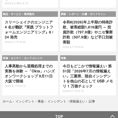
2026.8.3 Mon 8:15
製品・サービス・業界動向
調査・レポート・白書・ガイドライン
スリーシェイクのエンジニア
令和8(2026)年上半期の特殊詐
4 名が翻訳『実践 プラットフ
欺、被害総額1,816億円 ～ 投
ォームエンジニアリング』8 /
資詐欺（797.9億）やニセ警察
24 発売
詐欺（507.9億）など手口別被
害額
2026.8.7 Fri 8:00
2026.8.7 Fri 8:00
研修・セミナー・カンファレンス
特集
人事異動から退職処理までの
今日もどこかで情報漏えい 第
実務を体験 ～「Okta」ハンズ
51回「2026年7月の情報漏え
オンワークショップ 9月11日
い」三重県、陸自インシデン
大阪で開催
トを他山の石として USB メモ
リ 1 万個チェック
2026.8.7 Fri 8:10
2026.8.7 Fri 8:15
記事
ホーム
›
インシデント・事故
›
インシデント・情報漏えい
›
TOP