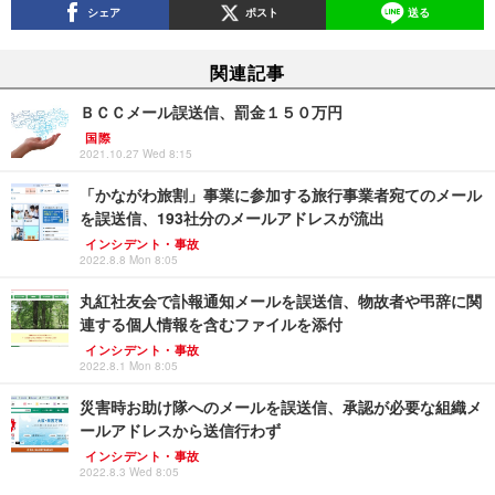
シェア
ポスト
送る
関連記事
ＢＣＣメール誤送信、罰金１５０万円
国際
2021.10.27 Wed 8:15
「かながわ旅割」事業に参加する旅行事業者宛てのメール
を誤送信、193社分のメールアドレスが流出
インシデント・事故
2022.8.8 Mon 8:05
丸紅社友会で訃報通知メールを誤送信、物故者や弔辞に関
連する個人情報を含むファイルを添付
インシデント・事故
2022.8.1 Mon 8:05
災害時お助け隊へのメールを誤送信、承認が必要な組織メ
ールアドレスから送信行わず
インシデント・事故
2022.8.3 Wed 8:05