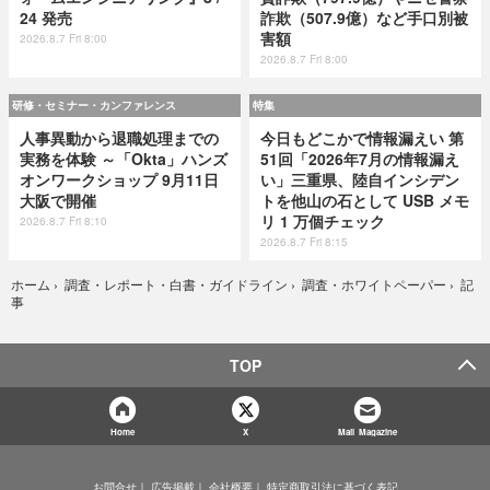
24 発売
詐欺（507.9億）など手口別被
害額
2026.8.7 Fri 8:00
2026.8.7 Fri 8:00
研修・セミナー・カンファレンス
特集
人事異動から退職処理までの
今日もどこかで情報漏えい 第
実務を体験 ～「Okta」ハンズ
51回「2026年7月の情報漏え
オンワークショップ 9月11日
い」三重県、陸自インシデン
大阪で開催
トを他山の石として USB メモ
リ 1 万個チェック
2026.8.7 Fri 8:10
2026.8.7 Fri 8:15
記
ホーム
›
調査・レポート・白書・ガイドライン
›
調査・ホワイトペーパー
›
事
TOP
Home
X
Mail Magazine
お問合せ
広告掲載
会社概要
特定商取引法に基づく表記