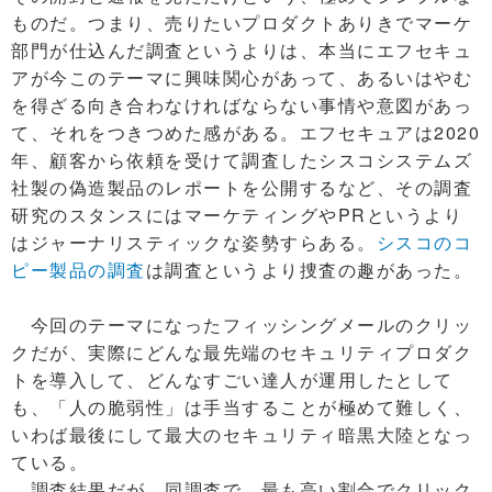
ものだ。つまり、売りたいプロダクトありきでマーケ
部門が仕込んだ調査というよりは、本当にエフセキュ
アが今このテーマに興味関心があって、あるいはやむ
を得ざる向き合わなければならない事情や意図があっ
て、それをつきつめた感がある。エフセキュアは2020
年、顧客から依頼を受けて調査したシスコシステムズ
社製の偽造製品のレポートを公開するなど、その調査
研究のスタンスにはマーケティングやPRというより
はジャーナリスティックな姿勢すらある。
シスコのコ
ピー製品の調査
は調査というより捜査の趣があった。
今回のテーマになったフィッシングメールのクリッ
クだが、実際にどんな最先端のセキュリティプロダク
トを導入して、どんなすごい達人が運用したとして
も、「人の脆弱性」は手当することが極めて難しく、
いわば最後にして最大のセキュリティ暗黒大陸となっ
ている。
調査結果だが、同調査で、最も高い割合でクリック