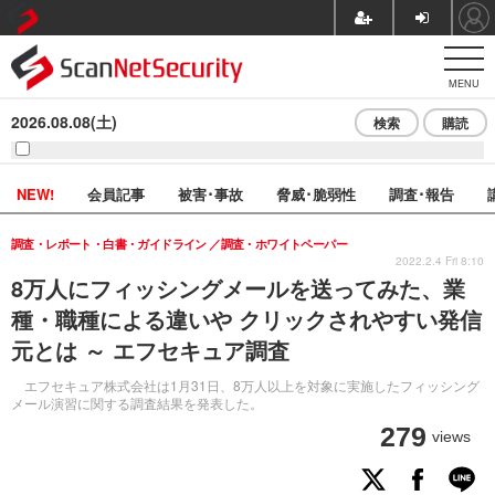
MENU
2026.08.08(土)
検索
購読
NEW!
会員記事
被害･事故
脅威･脆弱性
調査･報告
調査・レポート・白書・ガイドライン
調査・ホワイトペーパー
2022.2.4 Fri 8:10
8万人にフィッシングメールを送ってみた、業
種・職種による違いや クリックされやすい発信
元とは ～ エフセキュア調査
エフセキュア株式会社は1月31日、8万人以上を対象に実施したフィッシング
メール演習に関する調査結果を発表した。
279
views