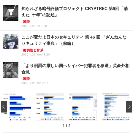
知られざる暗号評価プロジェクト CRYPTREC 第9回「消
えた“十年”の記述」
国際
2022.1.28 Fri 8:10
ここが変だよ日本のセキュリティ 第 46 回 「ざんねんな
セキュリティ事典」（前編）
脆弱性と脅威
2022.1.26 Wed 8:20
「より刑罰の厳しい国へサイバー犯罪者を移送」英豪外相
合意
国際
2022.1.25 Tue 8:15
‹
1
/
2