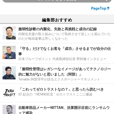
PageTop
編集部おすすめ
脆弱性診断の内製化、失敗と再挑戦と成功の記録
内製化支援の取り組みについて取材させて欲しいと頼んでいた
のだが毎回返事は芳しくなかった
「守る」だけでなくお客を「成功」させるまでが自分の仕
事
日本プルーフポイント 代表取締役社長 野村健インタビュー
「脆弱性管理はレガシーなイメージがあってテクノロジー
的に魅力がないと思いました（阿部）」
Tenable 阿部淳平が語るエクスポージャーマネジメント
「これってゼロトラストなの？」と思ったら読むべき
ID 起点の “ HENNGE流 ” ゼロトラストここに爆誕
自動車部品メーカーNITTAN、決算開示目前にランサムウ
ェア感染