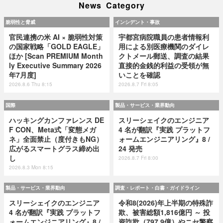
News Category
脆弱性と脅威
インシデント・事故
官民連携の米 AI × 脆弱性対策
宇都宮病院職員の患者情報利
の国家戦略「GOLD EAGLE」
用による別医療機関のダイレ
ほか [Scan PREMIUM Month
クトメール郵送、調査の結果
ly Executive Summary 2026
直接的金銭的利益の受領が無
年7月度]
いことを確認
2026.8.6 Thu 8:15
2026.8.7 Fri 8:05
国際
製品・サービス・業界動向
ハッキングカンファレンス DE
スリーシェイクのエンジニア
F CON、Meta式「変態メガ
4 名が翻訳『実践 プラットフ
ネ」全面禁止（度付きもNG）
ォームエンジニアリング』8 /
広がるスマートグラス締め出
24 発売
し
2026.8.7 Fri 8:00
2026.8.3 Mon 8:15
製品・サービス・業界動向
調査・レポート・白書・ガイドライン
スリーシェイクのエンジニア
令和8(2026)年上半期の特殊詐
4 名が翻訳『実践 プラットフ
欺、被害総額1,816億円 ～ 投
ォームエンジニアリング』8 /
資詐欺（797.9億）やニセ警察