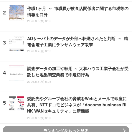
停職1ヶ月 ～ 市職員が飲食店関係者に関する市税等の
情報を口外
2026.8.6(木) 8:05
ADサーバ上のデータが外部へ転送されたと判断 ～ 精
電舎電子工業にランサムウェア攻撃
2026.8.7(金) 8:05
調査データの加工や転用 ～ 大和ハウス工業子会社が受
託した地盤調査業務で不適切行為
2026.8.5(水) 8:05
委託先やグループ会社の脅威をWebとメールで即座に
共有、NTTドコモビジネスが「docomo business RI
NK WANセキュリティ」に新機能
2026.8.5(水) 8:00
ランキングをもっと見る