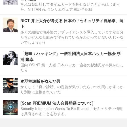
それは朝出社してタイムカードを押せないことからはじまっ
た。NITTAN vs ランサムウェア 戦い全記録
NICT 井上大介が考える 日本の「セキュリティ自給率」向
上
多くの組織で海外製のアプライアンスを導入していますが自分
たちがどんな仕組みで守られているかわかっていないんじゃな
いでしょうか？
「趣味：ハッキング」一般社団法人日本ハッカー協会 杉
浦 隆幸
国内 OSINT 第一人者 日本ハッカー協会の杉浦氏が本気を出し
たら
脆弱性診断を盗んだ男
かくして「良い診断」の定義が気づいたらいつの間にかすっか
り別物に交換されていた
[Scan PREMIUM 法人会員登録について]
Security Information Wants To Be Shared.「セキュリティ情報
は共有されることを欲する」