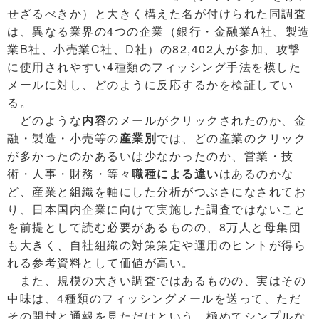
せざるべきか）と大きく構えた名が付けられた同調査
は、異なる業界の4つの企業（銀行・金融業A社、製造
業B社、小売業C社、D社）の82,402人が参加、攻撃
に使用されやすい4種類のフィッシング手法を模した
メールに対し、どのように反応するかを検証してい
る。
どのような
内容
のメールがクリックされたのか、金
融・製造・小売等の
産業別
では、どの産業のクリック
が多かったのかあるいは少なかったのか、営業・技
術・人事・財務・等々
職種による違い
はあるのかな
ど、産業と組織を軸にした分析がつぶさになされてお
り、日本国内企業に向けて実施した調査ではないこと
を前提として読む必要があるものの、8万人と母集団
も大きく、自社組織の対策策定や運用のヒントが得ら
れる参考資料として価値が高い。
また、規模の大きい調査ではあるものの、実はその
中味は、4種類のフィッシングメールを送って、ただ
その開封と通報を見ただけという、極めてシンプルな