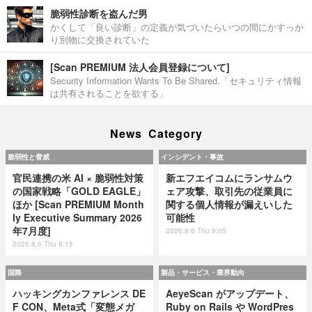
脆弱性診断を盗んだ男
かくして「良い診断」の定義が気づいたらいつの間にかすっか
り別物に交換されていた
[Scan PREMIUM 法人会員登録について]
Security Information Wants To Be Shared.「セキュリティ情報
は共有されることを欲する」
News Category
脆弱性と脅威
インシデント・事故
官民連携の米 AI × 脆弱性対策
新エフエイコムにランサムウ
の国家戦略「GOLD EAGLE」
ェア攻撃、取引先の従業員に
ほか [Scan PREMIUM Month
関する個人情報が漏えいした
ly Executive Summary 2026
可能性
年7月度]
2026.8.6 Thu 8:05
2026.8.6 Thu 8:15
国際
製品・サービス・業界動向
ハッキングカンファレンス DE
AeyeScan がアップデート、
F CON、Meta式「変態メガ
Ruby on Rails や WordPres