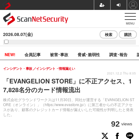
MENU
2026.08.07(金)
検索
購読
NEW!
会員記事
被害･事故
脅威･脆弱性
調査･報告
インシデント・事故
インシデント・情報漏えい
2021.12.2 Thu 8:05
「EVANGELION STORE」に不正アクセス、1
7,828名分のカード情報流出
株式会社グラウンドワークスは11月30日、同社が運営する「EVANGELION ST
ORE（オンライン）」（https://www.evastore.jp/）に第三者からの不正アクセ
スがあり、顧客のクレジットカード情報が漏えいした可能性が判明したと発表
した。
92
views