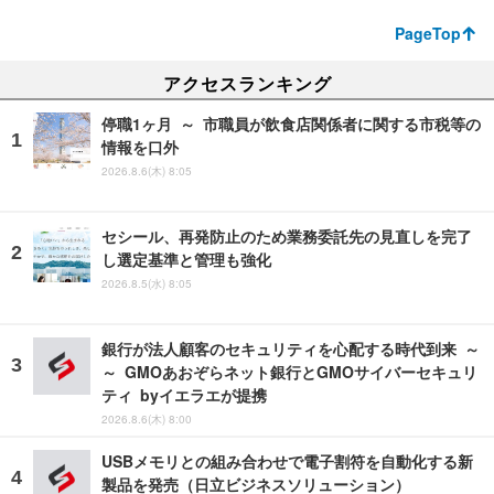
PageTop
アクセスランキング
停職1ヶ月 ～ 市職員が飲食店関係者に関する市税等の
情報を口外
2026.8.6(木) 8:05
セシール、再発防止のため業務委託先の見直しを完了
し選定基準と管理も強化
2026.8.5(水) 8:05
銀行が法人顧客のセキュリティを心配する時代到来 ～
～ GMOあおぞらネット銀行とGMOサイバーセキュリ
ティ byイエラエが提携
2026.8.6(木) 8:00
USBメモリとの組み合わせで電子割符を自動化する新
製品を発売（日立ビジネスソリューション）