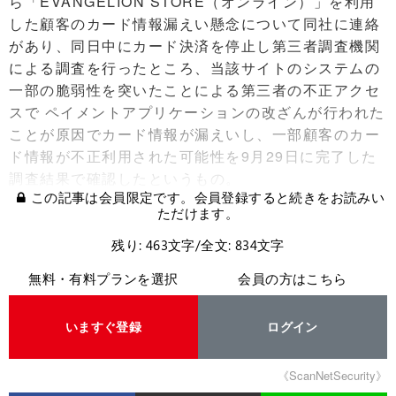
ら「EVANGELION STORE（オンライン）」を利用
した顧客のカード情報漏えい懸念について同社に連絡
があり、同日中にカード決済を停止し第三者調査機関
による調査を行ったところ、当該サイトのシステムの
一部の脆弱性を突いたことによる第三者の不正アクセ
スで ペイメントアプリケーションの改ざんが行われた
ことが原因でカード情報が漏えいし、一部顧客のカー
ド情報が不正利用された可能性を9月29日に完了した
調査結果で確認したというもの。
この記事は会員限定です。会員登録すると続きをお読みい
ただけます。
残り: 463文字/全文: 834文字
無料・有料プランを選択
会員の方はこちら
いますぐ登録
ログイン
《ScanNetSecurity》