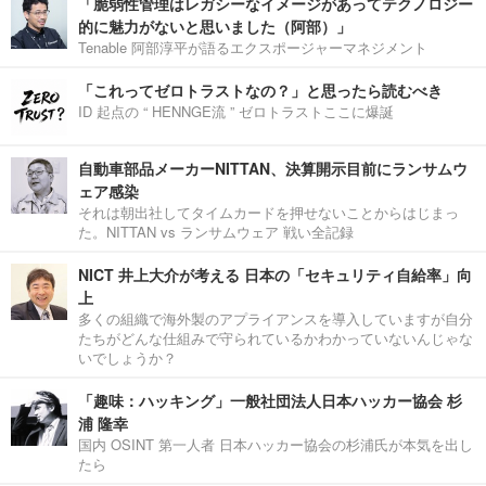
「脆弱性管理はレガシーなイメージがあってテクノロジー
的に魅力がないと思いました（阿部）」
Tenable 阿部淳平が語るエクスポージャーマネジメント
「これってゼロトラストなの？」と思ったら読むべき
ID 起点の “ HENNGE流 ” ゼロトラストここに爆誕
自動車部品メーカーNITTAN、決算開示目前にランサムウ
ェア感染
それは朝出社してタイムカードを押せないことからはじまっ
た。NITTAN vs ランサムウェア 戦い全記録
NICT 井上大介が考える 日本の「セキュリティ自給率」向
上
多くの組織で海外製のアプライアンスを導入していますが自分
たちがどんな仕組みで守られているかわかっていないんじゃな
いでしょうか？
「趣味：ハッキング」一般社団法人日本ハッカー協会 杉
浦 隆幸
国内 OSINT 第一人者 日本ハッカー協会の杉浦氏が本気を出し
たら