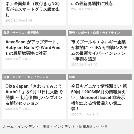
ネ」全面禁止（度付きもNG）
s の最新脆弱性に対応
広がるスマートグラス締め出
2026.8.6 Thu 8:00
し
2026.8.3 Mon 8:15
製品・サービス・業界動向
調査・レポート・白書・ガイドライン
AeyeScan がアップデート、
市民プールやエネルギー企業
Ruby on Rails や WordPres
が標的に ～ IPA が制御システ
s の最新脆弱性に対応
ムの最新サイバーインシデン
ト事例を追加
2026.8.6 Thu 8:00
2026.8.6 Thu 8:00
研修・セミナー・カンファレンス
特集
Okta Japan「さわってみよう
今日もどこかで情報漏えい 第
Auth0！」を9月11日に大阪で
50回「2026年6月の情報漏え
開催 ～ 初心者向けハンズオン
い」Microsoft Excel 非表示
＆解説セッション
機能による情報漏えい第二
弾！
2026.8.6 Thu 8:10
2026.7.14 Tue 8:10
記事
ホーム
›
インシデント・事故
›
インシデント・情報漏えい
›