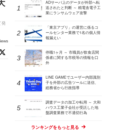
大
ADサーバ上のデータが外部へ転
送されたと判断 ～ 精電舎電子工
業にランサムウェア攻撃
て発
「東京アプリ」の運営に係るコ
ールセンター業務で1名の個人情
報漏えい
iews
停職1ヶ月 ～ 市職員が飲食店関
係者に関する市税等の情報を口
外
LINE GAMEでユーザー内部識別
子を外部の広告ツールに送信、
総務省から行政指導
調査データの加工や転用 ～ 大和
ハウス工業子会社が受託した地
盤調査業務で不適切行為
ランキングをもっと見る