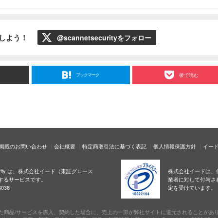
ローしよう！
@scannetsecurityをフォロー
ブックマーク
後で読む
掲載のお問い合わせ
会社概要
特定商取引法に基づく表記
個人情報保護方針
イー
ecurity は、株式会社イード（東証グロース
株式会社イードは、
するサービスです。
業者に対して付与さ
038
定を受けています。
た商品/サービスを購入、契約した場合に、売上の一部が弊社サイトに還元されることがあ