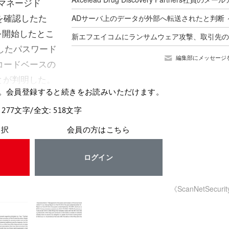
マネージド
動を確認したた
を開始したとこ
したパスワード
編集部にメッセージ
ーコードベースの
とが判明した。
。会員登録すると続きをお読みいただけます。
 277文字/全文: 518文字
選択
会員の方はこちら
ログイン
《ScanNetSecuri