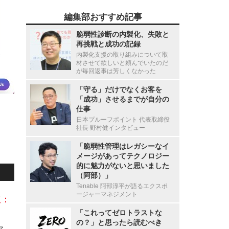
編集部おすすめ記事
脆弱性診断の内製化、失敗と
再挑戦と成功の記録
内製化支援の取り組みについて取
材させて欲しいと頼んでいたのだ
が毎回返事は芳しくなかった
「守る」だけでなくお客を
「成功」させるまでが自分の
仕事
日本プルーフポイント 代表取締役
社長 野村健インタビュー
「脆弱性管理はレガシーなイ
メージがあってテクノロジー
的に魅力がないと思いました
（阿部）」
Tenable 阿部淳平が語るエクスポ
ージャーマネジメント
覧：
「これってゼロトラストな
の？」と思ったら読むべき
Axcelead Drug Discovery Partners社員のメールアカウントに不正アクセス、約7,000通のメールで痕跡を確認