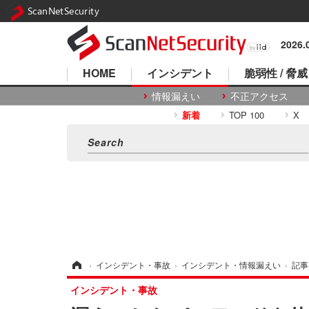
ScanNetSecurity
2026
HOME
インシデント
脆弱性 / 脅威
情報漏えい
不正アクセス
新着
TOP 100
X
ホーム
›
インシデント・事故
›
インシデント・情報漏えい
›
記事
インシデント・事故