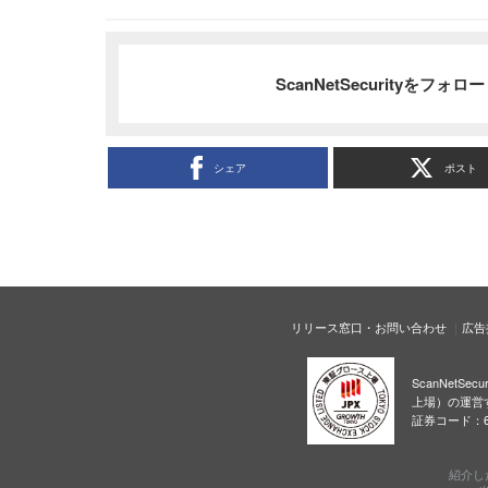
ScanNetSecurityをフォ
シェア
ポスト
リリース窓口・お問い合わせ
広告
ScanNetS
上場）の運営
証券コード：6
紹介し