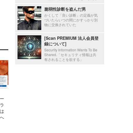
脆弱性診断を盗んだ男
かくして「良い診断」の定義が気
づいたらいつの間にかすっかり別
物に交換されていた
[Scan PREMIUM 法人会員登
録について]
Security Information Wants To Be
Shared.「セキュリティ情報は共
有されることを欲する」
ー
ラ
は
へ