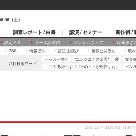
.08.08（土）
調査レポート / 白書
講演 / セミナー
新技術 /
設定ミス
メール誤送信
ランサムウェア
Web改ざ
RSS
情報提供
訂正 お詫び
情報公開原則
取材
ハッカー協会
"エンジニアの楽園"
愛
賞金
注目検索ワード
「この脆弱性は〇〇社の△△が報告した」
ペン
2021.12.3 Fri 23:53
2021.11.30 Tu