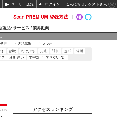
ユーザー登録
ログイン
こんにちは、ゲストさん
Scan PREMIUM 登録方法
 新製品･サービス / 業界動向
ん
予定
表記基準
スマホ
稼ぎ
訴訟
行政指導
更迭
退任
懲戒
逮捕
テスト 診断 違い
文字コピーできないPDF
アクセスランキング
e 8:05