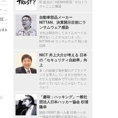
ID 起点の “ HENNGE流 ” ゼロトラ
ストここに爆誕
ADサーバ上のデータが外部へ転送されたと判断 ～ 精電舎電子工業にランサムウェア攻撃
自動車部品メーカー
新エフエイコムにランサムウェア攻撃、取引先の従業員に関する個人情報が漏えいした可能性
NITTAN、決算開示目前にラ
ンサムウェア感染
を送る
それは朝出社してタイムカードを
押せないことからはじまった。
NITTAN vs ランサムウェア 戦い全
記録
NICT 井上大介が考える 日本
の「セキュリティ自給率」向
上
多くの組織で海外製のアプライア
ンスを導入していますが自分たち
がどんな仕組みで守られているか
わかっていないんじゃないでしょ
うか？
「趣味：ハッキング」一般社
ty》
団法人日本ハッカー協会 杉浦
隆幸
国内 OSINT 第一人者 日本ハッカ
ー協会の杉浦氏が本気を出したら