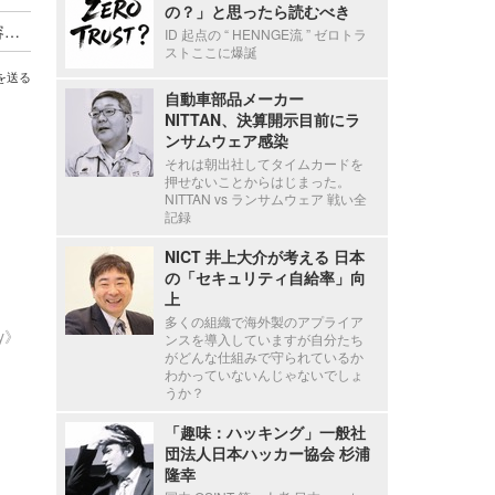
の？」と思ったら読むべき
個人情報を無断で持ち出し 不正競争防止法違反容疑で逮捕
ID 起点の “ HENNGE流 ” ゼロトラ
ストここに爆誕
を送る
自動車部品メーカー
NITTAN、決算開示目前にラ
ンサムウェア感染
それは朝出社してタイムカードを
押せないことからはじまった。
NITTAN vs ランサムウェア 戦い全
記録
NICT 井上大介が考える 日本
の「セキュリティ自給率」向
上
多くの組織で海外製のアプライア
ty》
ンスを導入していますが自分たち
がどんな仕組みで守られているか
わかっていないんじゃないでしょ
うか？
「趣味：ハッキング」一般社
団法人日本ハッカー協会 杉浦
隆幸