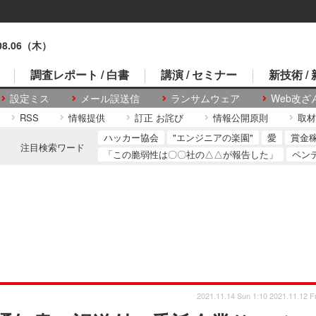
.08.06（木）
調査レポート / 白書
講演 / セミナー
新技術 /
設定ミス
メール誤送信
ランサムウェア
Web改ざ
RSS
情報提供
訂正 お詫び
情報公開原則
取材
ハッカー協会
"エンジニアの楽園"
愛
賞金
注目検索ワード
「この脆弱性は〇〇社の△△が報告した」
ペン
2021.11.14 Sun 1:10
2021.11.12 Fr