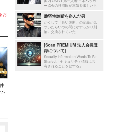
国内 OSINT 第一人者 日本ハッカ
ー協会の杉浦氏が本気を出したら
るお
脆弱性診断を盗んだ男
かくして「良い診断」の定義が気
づいたらいつの間にかすっかり別
物に交換されていた
[Scan PREMIUM 法人会員登
録について]
Security Information Wants To Be
Shared.「セキュリティ情報は共
有されることを欲する」
件
ーム