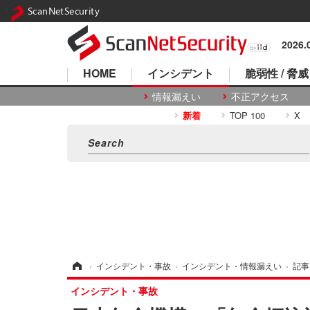
ScanNetSecurity
2026
HOME
インシデント
脆弱性 / 脅威
情報漏えい
不正アクセス
新着
TOP 100
X
ホーム
›
インシデント・事故
›
インシデント・情報漏えい
›
記事
インシデント・事故