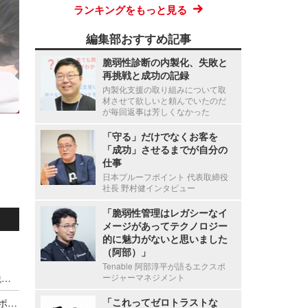
ランキングをもっと見る
編集部おすすめ記事
脆弱性診断の内製化、失敗と
再挑戦と成功の記録
内製化支援の取り組みについて取
材させて欲しいと頼んでいたのだ
が毎回返事は芳しくなかった
「守る」だけでなくお客を
「成功」させるまでが自分の
仕事
日本プルーフポイント 代表取締役
社長 野村健インタビュー
「脆弱性管理はレガシーなイ
メージがあってテクノロジー
的に魅力がないと思いました
（阿部）」
Tenable 阿部淳平が語るエクスポ
停職1ヶ月 ～ 市職員が飲食店関係者に関する市税等の情報を口外
ージャーマネジメント
「これってゼロトラストな
海外貨物検査と契約する有機JAS認証審査員がサポート詐欺被害