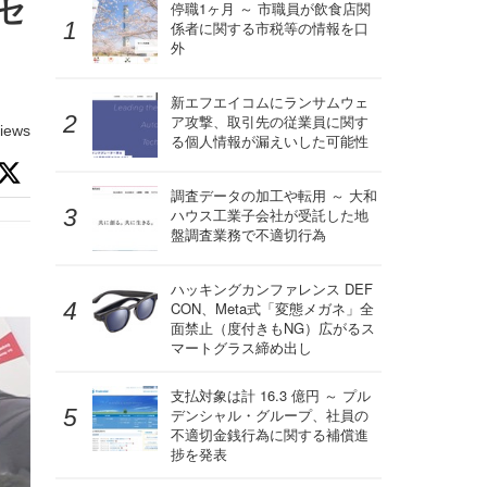
セ
停職1ヶ月 ～ 市職員が飲食店関
係者に関する市税等の情報を口
外
新エフエイコムにランサムウェ
ア攻撃、取引先の従業員に関す
iews
る個人情報が漏えいした可能性
調査データの加工や転用 ～ 大和
ハウス工業子会社が受託した地
盤調査業務で不適切行為
ハッキングカンファレンス DEF
CON、Meta式「変態メガネ」全
面禁止（度付きもNG）広がるス
マートグラス締め出し
支払対象は計 16.3 億円 ～ プル
デンシャル・グループ、社員の
不適切金銭行為に関する補償進
捗を発表