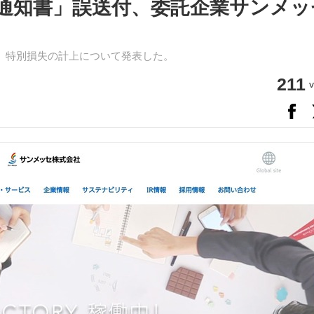
通知書」誤送付、委託企業サンメッ
日、特別損失の計上について発表した。
211
v