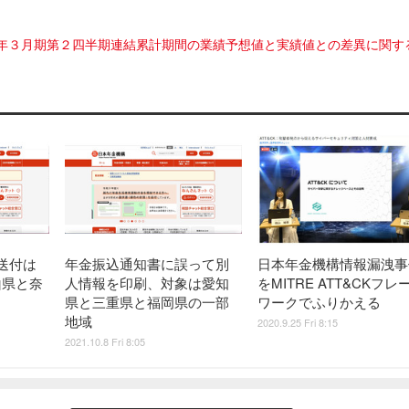
2年３月期第２四半期連結累計期間の業績予想値と実績値との差異に関す
送付は
年金振込通知書に誤って別
日本年金機構情報漏洩事
歌山県と奈
人情報を印刷、対象は愛知
をMITRE ATT&CKフレ
県と三重県と福岡県の一部
ワークでふりかえる
地域
2020.9.25 Fri 8:15
2021.10.8 Fri 8:05