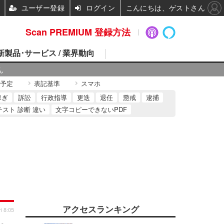
ユーザー登録
ログイン
こんにちは、ゲストさん
Scan PREMIUM 登録方法
 新製品･サービス / 業界動向
ん
予定
表記基準
スマホ
稼ぎ
訴訟
行政指導
更迭
退任
懲戒
逮捕
テスト 診断 違い
文字コピーできないPDF
アクセスランキング
i 8:05