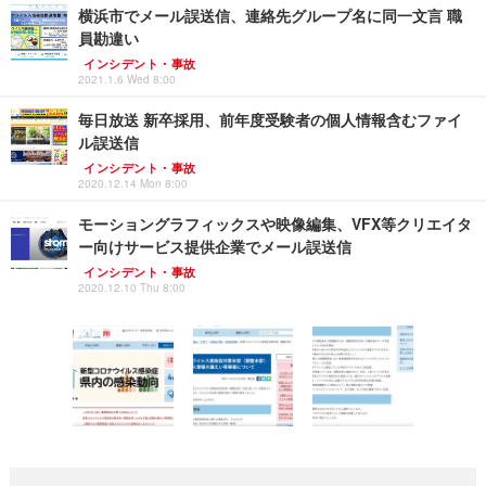
横浜市でメール誤送信、連絡先グループ名に同一文言 職
員勘違い
インシデント・事故
2021.1.6 Wed 8:00
毎日放送 新卒採用、前年度受験者の個人情報含むファイ
ル誤送信
インシデント・事故
2020.12.14 Mon 8:00
モーショングラフィックスや映像編集、VFX等クリエイタ
ー向けサービス提供企業でメール誤送信
インシデント・事故
2020.12.10 Thu 8:00