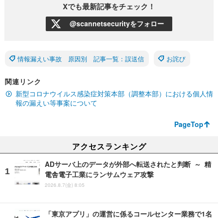
Xでも最新記事をチェック！
@scannetsecurityをフォロー
情報漏えい事故 原因別 記事一覧：誤送信
お詫び
関連リンク
新型コロナウイルス感染症対策本部（調整本部）における個人情
報の漏えい等事案について
PageTop
アクセスランキング
ADサーバ上のデータが外部へ転送されたと判断 ～ 精
電舎電子工業にランサムウェア攻撃
2026.8.7(金) 8:05
「東京アプリ」の運営に係るコールセンター業務で1名