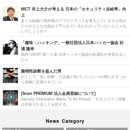
NICT 井上大介が考える 日本の「セキュリティ自給率」向
上
多くの組織で海外製のアプライアンスを導入していますが自分
たちがどんな仕組みで守られているかわかっていないんじゃな
いでしょうか？
「趣味：ハッキング」一般社団法人日本ハッカー協会 杉
浦 隆幸
国内 OSINT 第一人者 日本ハッカー協会の杉浦氏が本気を出し
たら
脆弱性診断を盗んだ男
かくして「良い診断」の定義が気づいたらいつの間にかすっか
り別物に交換されていた
[Scan PREMIUM 法人会員登録について]
Security Information Wants To Be Shared.「セキュリティ情報
は共有されることを欲する」
News Category