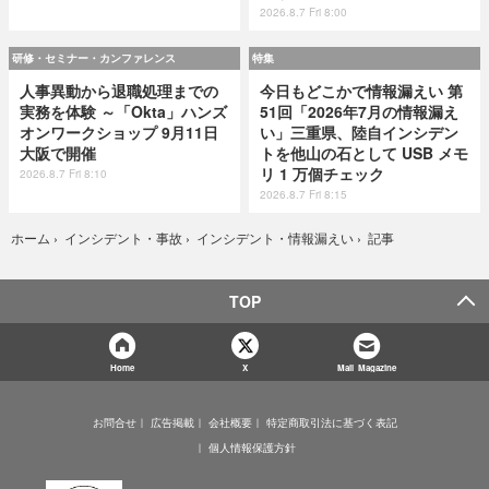
2026.8.7 Fri 8:00
研修・セミナー・カンファレンス
特集
人事異動から退職処理までの
今日もどこかで情報漏えい 第
実務を体験 ～「Okta」ハンズ
51回「2026年7月の情報漏え
オンワークショップ 9月11日
い」三重県、陸自インシデン
大阪で開催
トを他山の石として USB メモ
リ 1 万個チェック
2026.8.7 Fri 8:10
2026.8.7 Fri 8:15
記事
ホーム
›
インシデント・事故
›
インシデント・情報漏えい
›
TOP
Home
X
Mail Magazine
お問合せ
広告掲載
会社概要
特定商取引法に基づく表記
個人情報保護方針