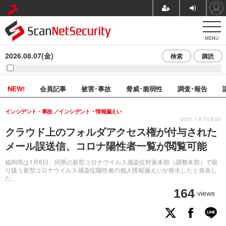
MENU
2026.08.07(金)
検索
購読
NEW!
会員記事
被害･事故
脅威･脆弱性
調査･報告
インシデント・事故
インシデント・情報漏えい
2021.1.8 Fri 8:00
クラウド上のフォルダアクセス権が付与された
メール誤送信、コロナ陽性者一覧が閲覧可能
福岡県は1月6日、同県の新型コロナウイルス感染症対策本部（調整本部）で取
り扱う新型コロナウイルス感染症陽性者の個人情報漏えいが発生したと発表し
た。
164
views