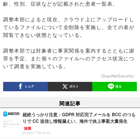
齢、性別、症状などが記載された患者一覧表。
調整本部によると現在、クラウド上にアップロードし
ているファイルについて全削除を実施し、全ての者が
閲覧できない状態となっている。
調整本部では対象者に事実関係を案内するとともに謝
罪を予定、また個々のファイルへのアクセス状況につ
いて調査を実施している。
《ScanNetSecurity》
シェア
ポスト
送る
関連記事
超絶うっかり注意：GDPR 対応完了メールを BCC のつも
りで CC 送信し情報漏えい、海外で炎上事案大量発生
国際
2018.6.7 Thu 8:30