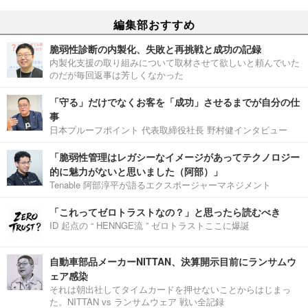
編集部おすすめ
脆弱性診断の内製化、失敗と再挑戦と成功の記録
内製化支援の取り組みについて取材させて欲しいと頼んでいた
のだが毎回返事は芳しくなかった
「守る」だけでなくお客を「成功」させるまでが自分の仕
事
日本プルーフポイント 代表取締役社長 野村健インタビュー
「脆弱性管理はレガシーなイメージがあってテクノロジー
的に魅力がないと思いました（阿部）」
Tenable 阿部淳平が語るエクスポージャーマネジメント
「これってゼロトラストなの？」と思ったら読むべき
ID 起点の “ HENNGE流 ” ゼロトラストここに爆誕
自動車部品メーカーNITTAN、決算開示目前にランサムウ
ェア感染
それは朝出社してタイムカードを押せないことからはじまっ
た。NITTAN vs ランサムウェア 戦い全記録