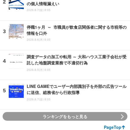
の個人情報漏えい
2026.8.7(金) 8:05
停職1ヶ月 ～ 市職員が飲食店関係者に関する市税等の
情報を口外
2026.8.6(木) 8:05
調査データの加工や転用 ～ 大和ハウス工業子会社が受
託した地盤調査業務で不適切行為
2026.8.5(水) 8:05
LINE GAMEでユーザー内部識別子を外部の広告ツール
に送信、総務省から行政指導
2026.8.7(金) 8:05
ランキングをもっと見る
PageTop