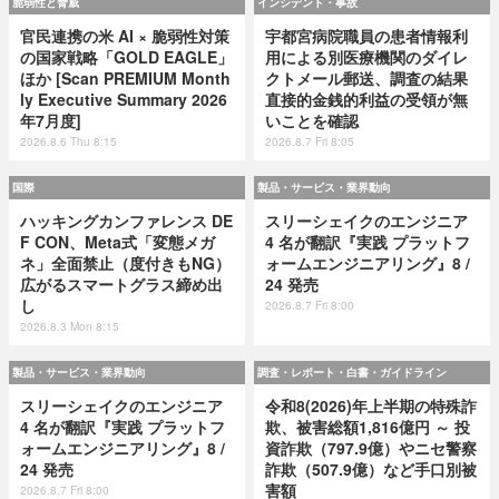
脆弱性と脅威
インシデント・事故
官民連携の米 AI × 脆弱性対策
宇都宮病院職員の患者情報利
の国家戦略「GOLD EAGLE」
用による別医療機関のダイレ
ほか [Scan PREMIUM Month
クトメール郵送、調査の結果
ly Executive Summary 2026
直接的金銭的利益の受領が無
年7月度]
いことを確認
2026.8.6 Thu 8:15
2026.8.7 Fri 8:05
国際
製品・サービス・業界動向
ハッキングカンファレンス DE
スリーシェイクのエンジニア
F CON、Meta式「変態メガ
4 名が翻訳『実践 プラットフ
ネ」全面禁止（度付きもNG）
ォームエンジニアリング』8 /
広がるスマートグラス締め出
24 発売
し
2026.8.7 Fri 8:00
2026.8.3 Mon 8:15
製品・サービス・業界動向
調査・レポート・白書・ガイドライン
スリーシェイクのエンジニア
令和8(2026)年上半期の特殊詐
4 名が翻訳『実践 プラットフ
欺、被害総額1,816億円 ～ 投
ォームエンジニアリング』8 /
資詐欺（797.9億）やニセ警察
24 発売
詐欺（507.9億）など手口別被
害額
2026.8.7 Fri 8:00