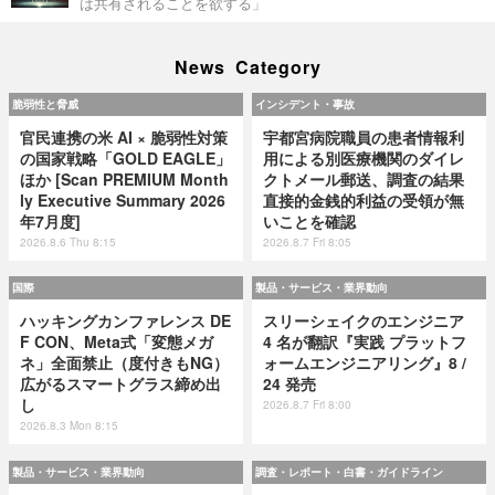
は共有されることを欲する」
News Category
脆弱性と脅威
インシデント・事故
官民連携の米 AI × 脆弱性対策
宇都宮病院職員の患者情報利
の国家戦略「GOLD EAGLE」
用による別医療機関のダイレ
ほか [Scan PREMIUM Month
クトメール郵送、調査の結果
ly Executive Summary 2026
直接的金銭的利益の受領が無
年7月度]
いことを確認
2026.8.6 Thu 8:15
2026.8.7 Fri 8:05
国際
製品・サービス・業界動向
ハッキングカンファレンス DE
スリーシェイクのエンジニア
F CON、Meta式「変態メガ
4 名が翻訳『実践 プラットフ
ネ」全面禁止（度付きもNG）
ォームエンジニアリング』8 /
広がるスマートグラス締め出
24 発売
し
2026.8.7 Fri 8:00
2026.8.3 Mon 8:15
製品・サービス・業界動向
調査・レポート・白書・ガイドライン