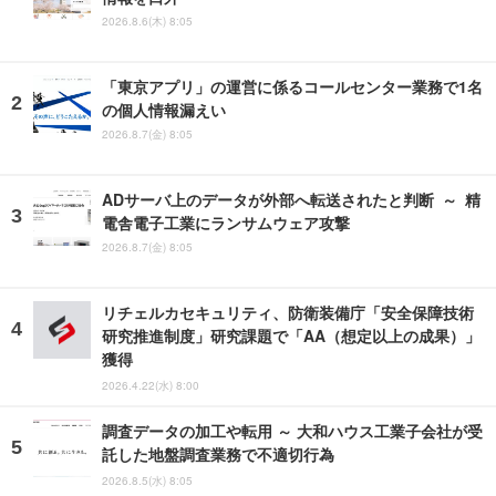
2026.8.6(木) 8:05
「東京アプリ」の運営に係るコールセンター業務で1名
の個人情報漏えい
2026.8.7(金) 8:05
ADサーバ上のデータが外部へ転送されたと判断 ～ 精
電舎電子工業にランサムウェア攻撃
2026.8.7(金) 8:05
リチェルカセキュリティ、防衛装備庁「安全保障技術
研究推進制度」研究課題で「AA（想定以上の成果）」
獲得
2026.4.22(水) 8:00
調査データの加工や転用 ～ 大和ハウス工業子会社が受
託した地盤調査業務で不適切行為
2026.8.5(水) 8:05