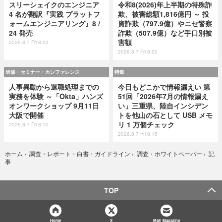
スリーシェイクのエンジニア
令和8(2026)年上半期の特殊詐
4 名が翻訳『実践 プラットフ
欺、被害総額1,816億円 ～ 投
ォームエンジニアリング』8 /
資詐欺（797.9億）やニセ警察
24 発売
詐欺（507.9億）など手口別被
害額
2026.8.7 Fri 8:00
2026.8.7 Fri 8:00
研修・セミナー・カンファレンス
特集
人事異動から退職処理までの
今日もどこかで情報漏えい 第
実務を体験 ～「Okta」ハンズ
51回「2026年7月の情報漏え
オンワークショップ 9月11日
い」三重県、陸自インシデン
大阪で開催
トを他山の石として USB メモ
リ 1 万個チェック
2026.8.7 Fri 8:10
2026.8.7 Fri 8:15
記
ホーム
›
調査・レポート・白書・ガイドライン
›
調査・ホワイトペーパー
›
事
TOP
Home
X
Mail Magazine