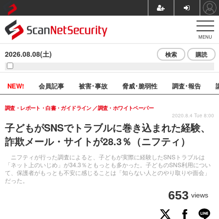
MENU
2026.08.08(土)
検索
購読
NEW!
会員記事
被害･事故
脅威･脆弱性
調査･報告
調査・レポート・白書・ガイドライン
調査・ホワイトペーパー
2020.8.4 Tue 8:00
子どもがSNSでトラブルに巻き込まれた経験、
詐欺メール・サイトが28.3％（ニフティ）
ニフティが行った調査によると、子どもが実際に経験したSNSトラブルは
「ネット上のいじめ」が34.3％ともっとも多かった。子どものSNS利用につい
て、保護者がもっとも不安に感じることは「知らない人とのやり取りや面会」
だった。
653
views