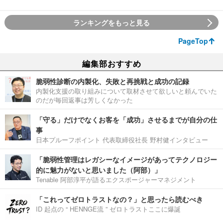
ランキングをもっと見る
PageTop
編集部おすすめ
脆弱性診断の内製化、失敗と再挑戦と成功の記録
内製化支援の取り組みについて取材させて欲しいと頼んでいた
のだが毎回返事は芳しくなかった
「守る」だけでなくお客を「成功」させるまでが自分の仕
事
日本プルーフポイント 代表取締役社長 野村健インタビュー
「脆弱性管理はレガシーなイメージがあってテクノロジー
的に魅力がないと思いました（阿部）」
Tenable 阿部淳平が語るエクスポージャーマネジメント
「これってゼロトラストなの？」と思ったら読むべき
ID 起点の “ HENNGE流 ” ゼロトラストここに爆誕