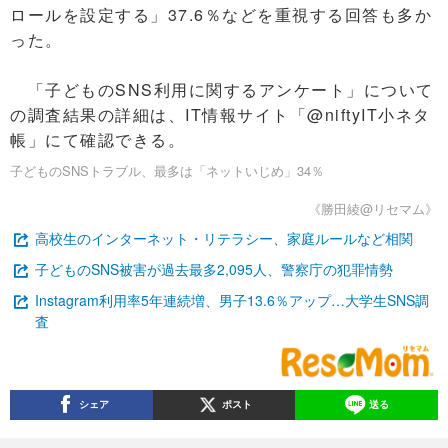
ロールを設定する」37.6％などを重視する回答も多か
った。
「子どものSNS利用に関するアンケート」について
の調査結果の詳細は、IT情報サイト「@niftyIT小ネタ
帳」にて確認できる。
子どものSNSトラブル、最多は「ネットいじめ」34％
《勝田綾@リセマム》
高校生のインターネット・リテラシー、家庭ルールなど相関
子どものSNS被害が過去最多2,095人、警察庁の犯罪情勢
Instagram利用率5年連続増、男子13.6％アップ…大学生SNS調
査
シェア
ポスト
送る