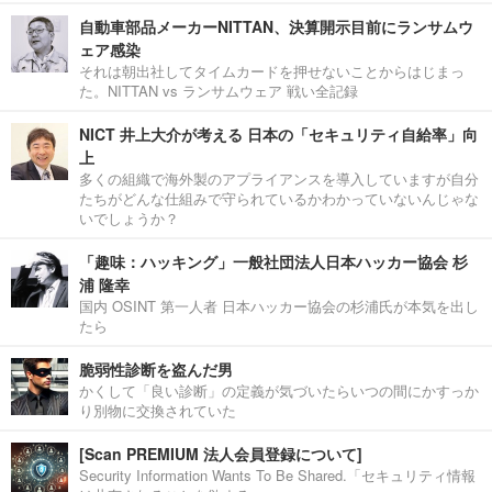
自動車部品メーカーNITTAN、決算開示目前にランサムウ
ェア感染
それは朝出社してタイムカードを押せないことからはじまっ
た。NITTAN vs ランサムウェア 戦い全記録
NICT 井上大介が考える 日本の「セキュリティ自給率」向
上
多くの組織で海外製のアプライアンスを導入していますが自分
たちがどんな仕組みで守られているかわかっていないんじゃな
いでしょうか？
「趣味：ハッキング」一般社団法人日本ハッカー協会 杉
浦 隆幸
国内 OSINT 第一人者 日本ハッカー協会の杉浦氏が本気を出し
たら
脆弱性診断を盗んだ男
かくして「良い診断」の定義が気づいたらいつの間にかすっか
り別物に交換されていた
[Scan PREMIUM 法人会員登録について]
Security Information Wants To Be Shared.「セキュリティ情報