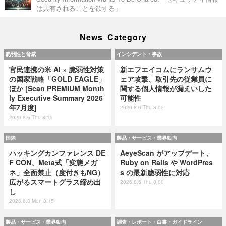
は共有されることを欲する」
News Category
脆弱性と脅威
インシデント・事故
官民連携の米 AI × 脆弱性対策
新エフエイコムにランサムウ
の国家戦略「GOLD EAGLE」
ェア攻撃、取引先の従業員に
ほか [Scan PREMIUM Month
関する個人情報が漏えいした
ly Executive Summary 2026
可能性
年7月度]
2026.8.6 Thu 8:05
2026.8.6 Thu 8:15
国際
製品・サービス・業界動向
ハッキングカンファレンス DE
AeyeScan がアップデート、
F CON、Meta式「変態メガ
Ruby on Rails や WordPres
ネ」全面禁止（度付きもNG）
s の最新脆弱性に対応
広がるスマートグラス締め出
2026.8.6 Thu 8:00
し
2026.8.3 Mon 8:15
製品・サービス・業界動向
調査・レポート・白書・ガイドライン