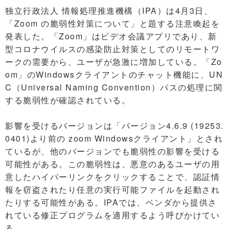
独立行政法人 情報処理推進機構（IPA）は4月3日、
「Zoom の脆弱性対策について」と題する注意喚起を
発表した。「Zoom」はビデオ会議アプリであり、新
型コロナウイルスの感染防止対策としてのリモートワ
ークの需要から、ユーザが急激に増加している。「Zo
om」のWindowsクライアントのチャット機能に、UN
C（Universal Naming Convention）パスの処理に関
する脆弱性が確認されている。
影響を受けるバージョンは「バージョン4.6.9 (19253.
0401)より前の zoom Windowsクライアント」とされ
ているが、他のバージョンでも脆弱性の影響を受ける
可能性がある。この脆弱性は、悪意のあるユーザの用
意したハイパーリンクをクリックすることで、認証情
報を窃盗されたり任意の実行可能ファイルを起動され
たりする可能性がある。IPAでは、ベンダから提供さ
れている修正プログラムを適用するよう呼びかけてい
る。