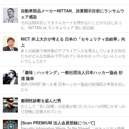
自動車部品メーカーNITTAN、決算開示目前にランサムウ
ェア感染
それは朝出社してタイムカードを押せないことからはじまっ
た。NITTAN vs ランサムウェア 戦い全記録
NICT 井上大介が考える 日本の「セキュリティ自給率」向
上
多くの組織で海外製のアプライアンスを導入していますが自分
たちがどんな仕組みで守られているかわかっていないんじゃな
いでしょうか？
「趣味：ハッキング」一般社団法人日本ハッカー協会 杉
浦 隆幸
国内 OSINT 第一人者 日本ハッカー協会の杉浦氏が本気を出し
たら
脆弱性診断を盗んだ男
かくして「良い診断」の定義が気づいたらいつの間にかすっか
り別物に交換されていた
[Scan PREMIUM 法人会員登録について]
Security Information Wants To Be Shared.「セキュリティ情報