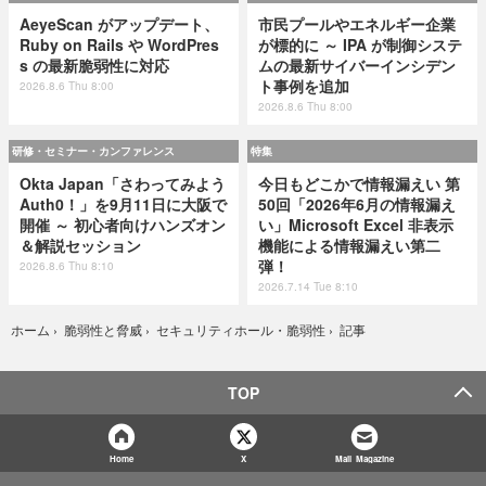
AeyeScan がアップデート、
市民プールやエネルギー企業
Ruby on Rails や WordPres
が標的に ～ IPA が制御システ
s の最新脆弱性に対応
ムの最新サイバーインシデン
ト事例を追加
2026.8.6 Thu 8:00
2026.8.6 Thu 8:00
研修・セミナー・カンファレンス
特集
Okta Japan「さわってみよう
今日もどこかで情報漏えい 第
Auth0！」を9月11日に大阪で
50回「2026年6月の情報漏え
開催 ～ 初心者向けハンズオン
い」Microsoft Excel 非表示
＆解説セッション
機能による情報漏えい第二
弾！
2026.8.6 Thu 8:10
2026.7.14 Tue 8:10
記事
ホーム
›
脆弱性と脅威
›
セキュリティホール・脆弱性
›
TOP
Home
X
Mail Magazine