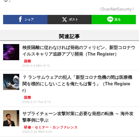
《ScanNetSecurity》
シェア
ポスト
送る
関連記事
検疫隔離に従わなければ発砲のフィリピン、新型コロナウ
イルスキャリア追跡アプリ開発（The Register）
国際
2020.4.6 Mon 8:10
？ ランサムウェアの犯人「新型コロナ危機の間は医療機
関を標的にしないことを俺たちは誓う」（The Registe
r）
国際
2020.3.31 Tue 8:10
サプライチェーン攻撃対策に必要な発想の転換 ～ 海外攻
撃事例に学ぶ
研修・セミナー・カンファレンス
2020.3.25 Wed 9:05