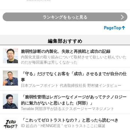
ランキングをもっと見る
PageTop
編集部おすすめ
脆弱性診断の内製化、失敗と再挑戦と成功の記録
内製化支援の取り組みについて取材させて欲しいと頼んでいた
のだが毎回返事は芳しくなかった
「守る」だけでなくお客を「成功」させるまでが自分の仕
事
日本プルーフポイント 代表取締役社長 野村健インタビュー
「脆弱性管理はレガシーなイメージがあってテクノロジー
的に魅力がないと思いました（阿部）」
Tenable 阿部淳平が語るエクスポージャーマネジメント
「これってゼロトラストなの？」と思ったら読むべき
ID 起点の “ HENNGE流 ” ゼロトラストここに爆誕