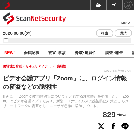
MENU
2026.08.06(木)
検索
購読
NEW!
会員記事
被害･事故
脅威･脆弱性
調査･報告
脆弱性と脅威
セキュリティホール・脆弱性
2020.4.6 Mon 8:05
ビデオ会議アプリ「Zoom」に、ログイン情報
の窃盗などの脆弱性
IPAは、「Zoom の脆弱性対策について」と題する注意喚起を発表した。「Zoo
m」はビデオ会議アプリであり、新型コロナウイルスの感染防止対策としての
リモートワークの需要から、ユーザが急激に増加している。
829
views