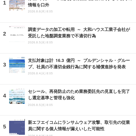
情報を口外
2026.8.6(木) 8:05
調査データの加工や転用 ～ 大和ハウス工業子会社が
受託した地盤調査業務で不適切行為
2026.8.5(水) 8:05
支払対象は計 16.3 億円 ～ プルデンシャル・グルー
プ、社員の不適切金銭行為に関する補償進捗を発表
2026.8.4(火) 8:05
セシール、再発防止のため業務委託先の見直しを完了
し選定基準と管理も強化
2026.8.5(水) 8:05
新エフエイコムにランサムウェア攻撃、取引先の従業
員に関する個人情報が漏えいした可能性
2026.8.6(木) 8:05