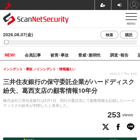
MENU
2026.08.07(金)
検索
購読
NEW!
会員記事
被害･事故
脅威･脆弱性
調査･報告
インシデント・事故
インシデント・情報漏えい
2020.5.7 Thu 9:00
三井住友銀行の保守委託企業がハードディスク
紛失、葛西支店の顧客情報10年分
株式会社三井住友銀行は5月1日、同行の委託先にて顧客情報を記録したハード
ディスクの紛失が判明したと発表した。
253
views