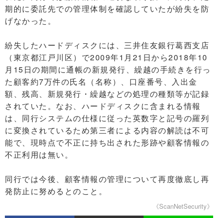
期的に委託先での管理体制を確認していたが紛失を防
げなかった。
紛失したハードディスクには、三井住友銀行葛西支店
（東京都江戸川区）で2009年1月21日から2018年10
月15日の期間に通帳の新規発行、繰越の手続きを行っ
た顧客約7万件の氏名（名称）、口座番号、入出金
額、残高、新規発行・繰越などの処理の種類等が記録
されていた。なお、ハードディスクに含まれる情報
は、同行システムの仕様に従った英数字と記号の羅列
に変換されているため第三者による内容の解読は不可
能で、現時点で不正に持ち出された形跡や顧客情報の
不正利用は無い。
同行では今後、顧客情報の管理について再度徹底し再
発防止に努めるとのこと。
《ScanNetSecurity》