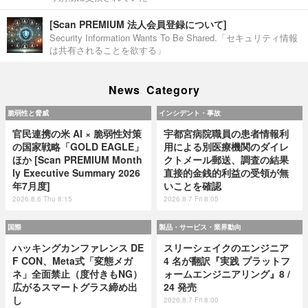
[Scan PREMIUM 法人会員登録について]
Security Information Wants To Be Shared.「セキュリティ情報
は共有されることを欲する」
News Category
脆弱性と脅威
インシデント・事故
官民連携の米 AI × 脆弱性対策
宇都宮病院職員の患者情報利
の国家戦略「GOLD EAGLE」
用による別医療機関のダイレ
ほか [Scan PREMIUM Month
クトメール郵送、調査の結果
ly Executive Summary 2026
直接的金銭的利益の受領が無
年7月度]
いことを確認
2026.8.6 Thu 8:15
2026.8.7 Fri 8:05
国際
製品・サービス・業界動向
ハッキングカンファレンス DE
スリーシェイクのエンジニア
F CON、Meta式「変態メガ
4 名が翻訳『実践 プラットフ
ネ」全面禁止（度付きもNG）
ォームエンジニアリング』8 /
広がるスマートグラス締め出
24 発売
し
2026.8.7 Fri 8:00