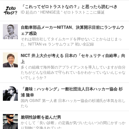
「これってゼロトラストなの？」と思ったら読むべき
ID 起点の “ HENNGE流 ” ゼロトラストここに爆誕
自動車部品メーカーNITTAN、決算開示目前にランサムウ
ェア感染
それは朝出社してタイムカードを押せないことからはじまっ
た。NITTAN vs ランサムウェア 戦い全記録
NICT 井上大介が考える 日本の「セキュリティ自給率」向
上
多くの組織で海外製のアプライアンスを導入していますが自分
たちがどんな仕組みで守られているかわかっていないんじゃな
いでしょうか？
「趣味：ハッキング」一般社団法人日本ハッカー協会 杉
浦 隆幸
国内 OSINT 第一人者 日本ハッカー協会の杉浦氏が本気を出し
たら
脆弱性診断を盗んだ男
かくして「良い診断」の定義が気づいたらいつの間にかすっか
り別物に交換されていた