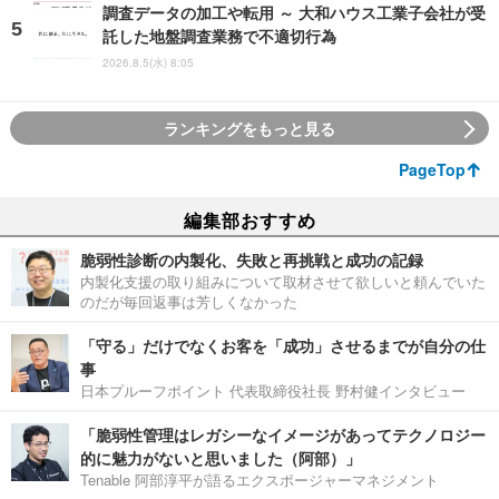
調査データの加工や転用 ～ 大和ハウス工業子会社が受
託した地盤調査業務で不適切行為
2026.8.5(水) 8:05
ランキングをもっと見る
PageTop
編集部おすすめ
脆弱性診断の内製化、失敗と再挑戦と成功の記録
内製化支援の取り組みについて取材させて欲しいと頼んでいた
のだが毎回返事は芳しくなかった
「守る」だけでなくお客を「成功」させるまでが自分の仕
事
日本プルーフポイント 代表取締役社長 野村健インタビュー
「脆弱性管理はレガシーなイメージがあってテクノロジー
的に魅力がないと思いました（阿部）」
Tenable 阿部淳平が語るエクスポージャーマネジメント