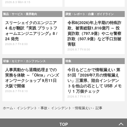
2026.8.3 Mon 8:15
製品・サービス・業界動向
調査・レポート・白書・ガイドライン
スリーシェイクのエンジニア
令和8(2026)年上半期の特殊詐
4 名が翻訳『実践 プラットフ
欺、被害総額1,816億円 ～ 投
ォームエンジニアリング』8 /
資詐欺（797.9億）やニセ警察
24 発売
詐欺（507.9億）など手口別被
害額
2026.8.7 Fri 8:00
2026.8.7 Fri 8:00
研修・セミナー・カンファレンス
特集
人事異動から退職処理までの
今日もどこかで情報漏えい 第
実務を体験 ～「Okta」ハンズ
51回「2026年7月の情報漏え
オンワークショップ 9月11日
い」三重県、陸自インシデン
大阪で開催
トを他山の石として USB メモ
リ 1 万個チェック
2026.8.7 Fri 8:10
2026.8.7 Fri 8:15
記事
ホーム
›
インシデント・事故
›
インシデント・情報漏えい
›
TOP