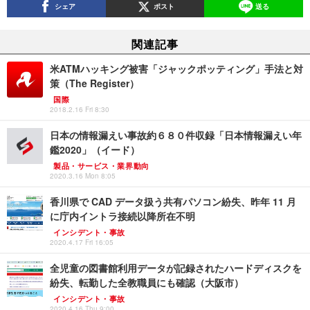
シェア
ポスト
送る
関連記事
米ATMハッキング被害「ジャックポッティング」手法と対
策（The Register）
国際
2018.2.16 Fri 8:30
日本の情報漏えい事故約６８０件収録「日本情報漏えい年
鑑2020」（イード）
製品・サービス・業界動向
2020.3.16 Mon 8:05
香川県で CAD データ扱う共有パソコン紛失、昨年 11 月
に庁内イントラ接続以降所在不明
インシデント・事故
2020.4.17 Fri 16:05
全児童の図書館利用データが記録されたハードディスクを
紛失、転勤した全教職員にも確認（大阪市）
インシデント・事故
2020.4.16 Thu 9:00