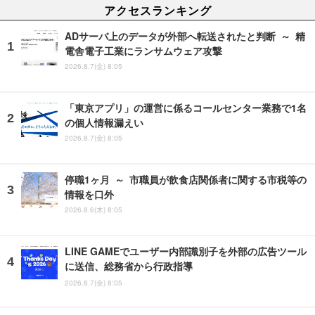
アクセスランキング
ADサーバ上のデータが外部へ転送されたと判断 ～ 精
電舎電子工業にランサムウェア攻撃
2026.8.7(金) 8:05
「東京アプリ」の運営に係るコールセンター業務で1名
の個人情報漏えい
2026.8.7(金) 8:05
停職1ヶ月 ～ 市職員が飲食店関係者に関する市税等の
情報を口外
2026.8.6(木) 8:05
LINE GAMEでユーザー内部識別子を外部の広告ツール
に送信、総務省から行政指導
2026.8.7(金) 8:05