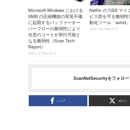
Microsoft Windows における
Netflix の OSS 
SMB の圧縮機能の実装不備
ビス群を守る脆弱性
に起因するバッファーオー
動化ツール「astrid
バーフローの脆弱性により
2020.4.22 Wed 8:15
任意のコードが実行可能と
なる脆弱性（Scan Tech
Report）
2020.4.27 Mon 8:15
ScanNetSecurityをフォ
シェア
ポスト