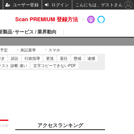
ユーザー登録
ログイン
こんにちは、ゲストさん
Scan PREMIUM 登録方法
 新製品･サービス / 業界動向
予定
表記基準
スマホ
稼ぎ
訴訟
行政指導
更迭
退任
懲戒
逮捕
テスト 診断 違い
文字コピーできないPDF
アクセスランキング
e 9:30