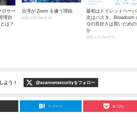
マイクロサー
台湾が Zoom を嫌う理由
最初はトイレットペーパ
管理自
次はパスタ、Broadcom
2020.4.22 Wed 8:15
」とは？
Ｑの良好さは買いだめの
か
2020.4.14 Tue 8:10
ローしよう！
@scannetsecurityをフォロー
ブックマーク
後で読む