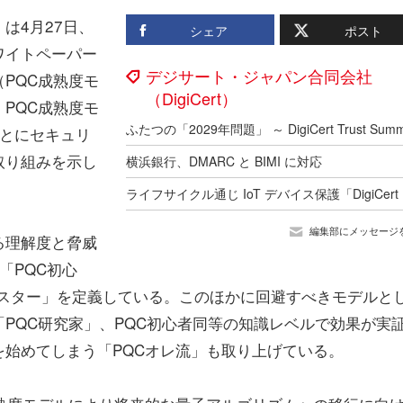
は4月27日、
シェア
ポスト
ワイトペーパー
デジサート・ジャパン合同会社
PQC成熟度モ
（DigiCert）
PQC成熟度モ
ごとにセキュリ
取り組みを示し
横浜銀行、DMARC と BIMI に対応
編集部にメッセージ
る理解度と脅威
「PQC初心
Cマスター」を定義している。このほかに回避すべきモデルと
PQC研究家」、PQC初心者同等の知識レベルで効果が実
始めてしまう「PQCオレ流」も取り上げている。