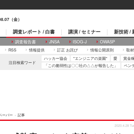
.08.07（金）
調査レポート / 白書
講演 / セミナー
新技術 /
調査報告書
JNSA
ISOG-J
OWASP
RSS
情報提供
訂正 お詫び
情報公開原則
取材
ハッカー協会
"エンジニアの楽園"
愛
賞金
注目検索ワード
「この脆弱性は〇〇社の△△が報告した」
ペン
ペーパー
›
記事
2020.4.28 Tu