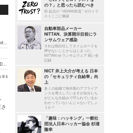
の？」と思ったら読むべき
ID 起点の “ HENNGE流 ” ゼロトラ
ストここに爆誕
自動車部品メーカー
NITTAN、決算開示目前にラ
ンサムウェア感染
ふたつの「2029年問題」 ～ DigiCert Trust Summit Roadshow Tokyo 2025 レポート
それは朝出社してタイムカードを
押せないことからはじまった。
NITTAN vs ランサムウェア 戦い全
記録
ライフサイクル通じ IoT デバイス保護「DigiCert Device Trust Manager」
NICT 井上大介が考える 日本
の「セキュリティ自給率」向
を送る
上
多くの組織で海外製のアプライア
ンスを導入していますが自分たち
し
がどんな仕組みで守られているか
わかっていないんじゃないでしょ
証さ
うか？
「趣味：ハッキング」一般社
団法人日本ハッカー協会 杉浦
隆幸