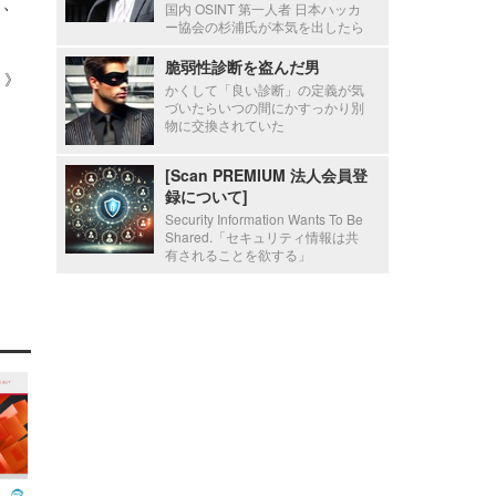
け、
国内 OSINT 第一人者 日本ハッカ
ー協会の杉浦氏が本気を出したら
脆弱性診断を盗んだ男
 ）》
かくして「良い診断」の定義が気
づいたらいつの間にかすっかり別
物に交換されていた
[Scan PREMIUM 法人会員登
録について]
Security Information Wants To Be
Shared.「セキュリティ情報は共
有されることを欲する」