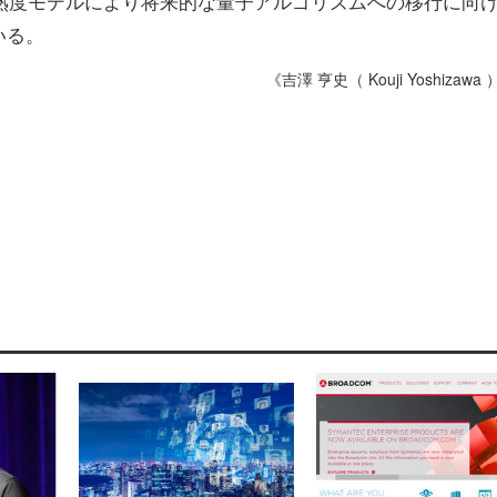
熟度モデルにより将来的な量子アルゴリズムへの移行に向
いる。
《吉澤 亨史（ Kouji Yoshizawa