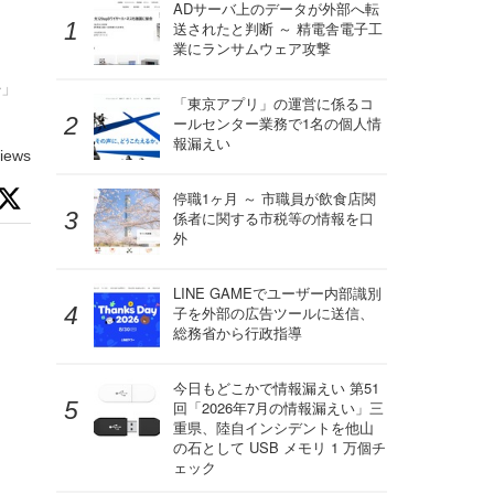
ADサーバ上のデータが外部へ転
送されたと判断 ～ 精電舎電子工
業にランサムウェア攻撃
ル」
「東京アプリ」の運営に係るコ
ールセンター業務で1名の個人情
報漏えい
iews
停職1ヶ月 ～ 市職員が飲食店関
係者に関する市税等の情報を口
外
LINE GAMEでユーザー内部識別
子を外部の広告ツールに送信、
総務省から行政指導
今日もどこかで情報漏えい 第51
回「2026年7月の情報漏えい」三
重県、陸自インシデントを他山
の石として USB メモリ 1 万個チ
ェック