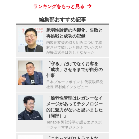
ランキングをもっと見る
編集部おすすめ記事
脆弱性診断の内製化、失敗と
再挑戦と成功の記録
内製化支援の取り組みについて取
材させて欲しいと頼んでいたのだ
が毎回返事は芳しくなかった
「守る」だけでなくお客を
「成功」させるまでが自分の
仕事
日本プルーフポイント 代表取締役
社長 野村健インタビュー
「脆弱性管理はレガシーなイ
メージがあってテクノロジー
的に魅力がないと思いました
（阿部）」
Tenable 阿部淳平が語るエクスポ
ージャーマネジメント
「これってゼロトラストな