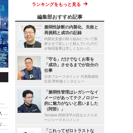
ランキングをもっと見る
編集部おすすめ記事
脆弱性診断の内製化、失敗と
再挑戦と成功の記録
内製化支援の取り組みについて取
材させて欲しいと頼んでいたのだ
が毎回返事は芳しくなかった
「守る」だけでなくお客を
「成功」させるまでが自分の
仕事
日本プルーフポイント 代表取締役
社長 野村健インタビュー
「脆弱性管理はレガシーなイ
メージがあってテクノロジー
ハッキングカンファレンス DEF CON、Meta式「変態メガネ」全面禁止（度付きもNG）広がるスマートグラス締め出し
的に魅力がないと思いました
（阿部）」
Google がサイバー犯罪集団の独自分類体系を導入 ～ Microsoft と CrowdStrike が推進した業界統一規則はいずこへ
Tenable 阿部淳平が語るエクスポ
ージャーマネジメント
最低賃金実現に並ぶ歴史的改革か ～ オーストラリア首相が AI 企業に消費する以上の発電とコンテンツ盗用停止を突きつける
「これってゼロトラストな