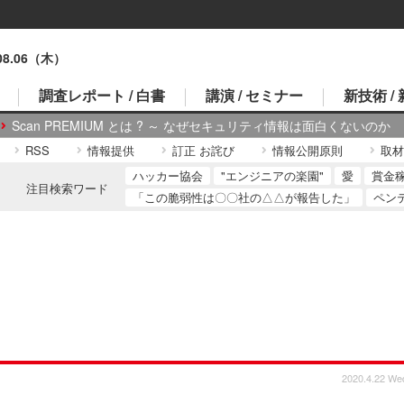
.08.06（木）
調査レポート / 白書
講演 / セミナー
新技術 /
Scan PREMIUM とは ? ～ なぜセキュリティ情報は面白くないのか
RSS
情報提供
訂正 お詫び
情報公開原則
取材
ハッカー協会
"エンジニアの楽園"
愛
賞金
注目検索ワード
「この脆弱性は〇〇社の△△が報告した」
ペン
2020.4.22 We