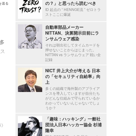
の？」と思ったら読むべき
を送る
ID 起点の “ HENNGE流 ” ゼロトラ
ストここに爆誕
自動車部品メーカー
NITTAN、決算開示目前にラ
ンサムウェア感染
る多
それは朝出社してタイムカードを
ス
押せないことからはじまった。
NITTAN vs ランサムウェア 戦い全
記録
NICT 井上大介が考える 日本
の「セキュリティ自給率」向
上
多くの組織で海外製のアプライア
ンスを導入していますが自分たち
がどんな仕組みで守られているか
わかっていないんじゃないでしょ
うか？
「趣味：ハッキング」一般社
団法人日本ハッカー協会 杉浦
事》
隆幸