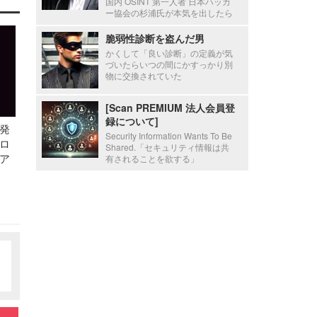
国内 OSINT 第一人者 日本ハッカ
ー協会の杉浦氏が本気を出したら
脆弱性診断を盗んだ男
かくして「良い診断」の定義が気
づいたらいつの間にかすっかり別
物に交換されていた
[Scan PREMIUM 法人会員登
録について]
発
Security Information Wants To Be
ロ
Shared.「セキュリティ情報は共
ア
有されることを欲する」
）