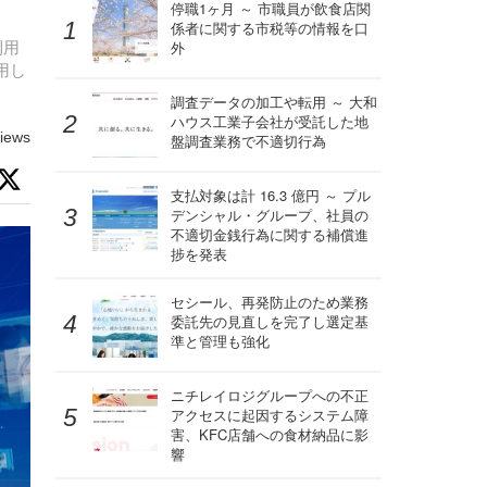
停職1ヶ月 ～ 市職員が飲食店関
係者に関する市税等の情報を口
利用
外
用し
調査データの加工や転用 ～ 大和
ハウス工業子会社が受託した地
iews
盤調査業務で不適切行為
支払対象は計 16.3 億円 ～ プル
デンシャル・グループ、社員の
不適切金銭行為に関する補償進
捗を発表
セシール、再発防止のため業務
委託先の見直しを完了し選定基
準と管理も強化
ニチレイロジグループへの不正
アクセスに起因するシステム障
害、KFC店舗への食材納品に影
響