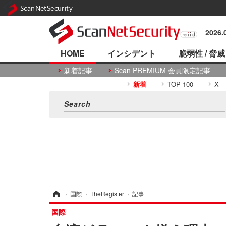
ScanNetSecurity
2026
HOME
インシデント
脆弱性 / 脅威
新着記事
Scan PREMIUM 会員限定記事
新着
TOP 100
X
ホーム
›
国際
›
TheRegister
›
記事
国際