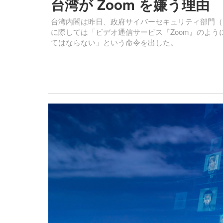
台湾が Zoom を嫌う理由
台湾内閣は昨日、政府サイバーセキュリティ部門（
に際しては「ビデオ通信サービス『Zoom』のよ
てはならない」という命令を出した。