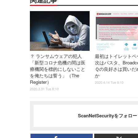
？ ランサムウェアの犯人
最初はトイレットペ
「新型コロナ危機の間は医
次はパスタ、Broadc
療機関を標的にしないこと
Ｑの良好さは買いだ
を俺たちは誓う」（The
か
Register）
2020.4.14 Tue 8:10
2020.3.31 Tue 8:10
ScanNetSecurityをフォ