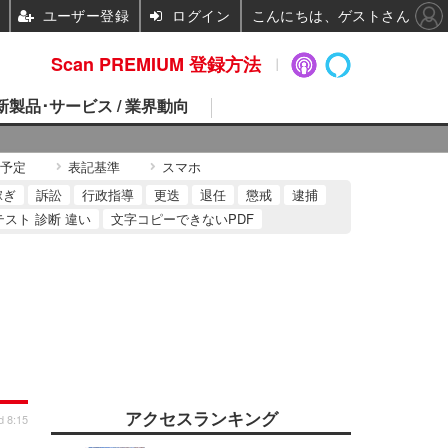
ユーザー登録
ログイン
こんにちは、ゲストさん
Scan PREMIUM 登録方法
 新製品･サービス / 業界動向
予定
表記基準
スマホ
稼ぎ
訴訟
行政指導
更迭
退任
懲戒
逮捕
テスト 診断 違い
文字コピーできないPDF
アクセスランキング
d 8:15