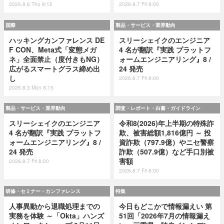
2026.8.6 Thu 8:15
2026.8.7 Fri 8:05
国際
製品・サービス・業界動向
ハッキングカンファレンス DE
スリーシェイクのエンジニア
F CON、Meta式「変態メガ
4 名が翻訳『実践 プラットフ
ネ」全面禁止（度付きもNG）
ォームエンジニアリング』8 /
広がるスマートグラス締め出
24 発売
し
2026.8.7 Fri 8:00
2026.8.3 Mon 8:15
製品・サービス・業界動向
調査・レポート・白書・ガイドライン
スリーシェイクのエンジニア
令和8(2026)年上半期の特殊詐
4 名が翻訳『実践 プラットフ
欺、被害総額1,816億円 ～ 投
ォームエンジニアリング』8 /
資詐欺（797.9億）やニセ警察
24 発売
詐欺（507.9億）など手口別被
害額
2026.8.7 Fri 8:00
2026.8.7 Fri 8:00
研修・セミナー・カンファレンス
特集
人事異動から退職処理までの
今日もどこかで情報漏えい 第
実務を体験 ～「Okta」ハンズ
51回「2026年7月の情報漏え