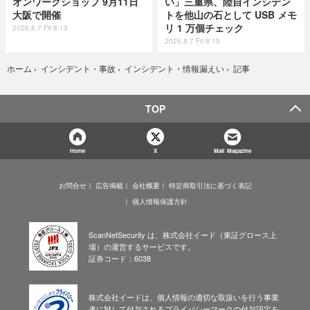
オンワークショップ 9月11日
い」三重県、陸自インシデン
大阪で開催
トを他山の石として USB メモ
リ 1 万個チェック
2026.8.7 Fri 8:10
2026.8.7 Fri 8:15
記事
ホーム
›
インシデント・事故
›
インシデント・情報漏えい
›
TOP
Home
X
Mail Magazine
お問合せ
広告掲載
会社概要
特定商取引法に基づく表記
個人情報保護方針
ScanNetSecurity は、株式会社イード（東証グロース上
場）の運営するサービスです。
証券コード：6038
株式会社イードは、個人情報の適切な取扱いを行う事業
者に対して付与されるプライバシーマークの付与認定を