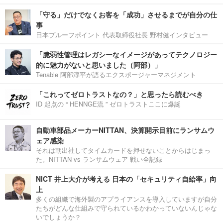
「守る」だけでなくお客を「成功」させるまでが自分の仕
事
日本プルーフポイント 代表取締役社長 野村健インタビュー
「脆弱性管理はレガシーなイメージがあってテクノロジー
的に魅力がないと思いました（阿部）」
Tenable 阿部淳平が語るエクスポージャーマネジメント
「これってゼロトラストなの？」と思ったら読むべき
ID 起点の “ HENNGE流 ” ゼロトラストここに爆誕
自動車部品メーカーNITTAN、決算開示目前にランサムウ
ェア感染
それは朝出社してタイムカードを押せないことからはじまっ
た。NITTAN vs ランサムウェア 戦い全記録
NICT 井上大介が考える 日本の「セキュリティ自給率」向
上
多くの組織で海外製のアプライアンスを導入していますが自分
たちがどんな仕組みで守られているかわかっていないんじゃな
いでしょうか？