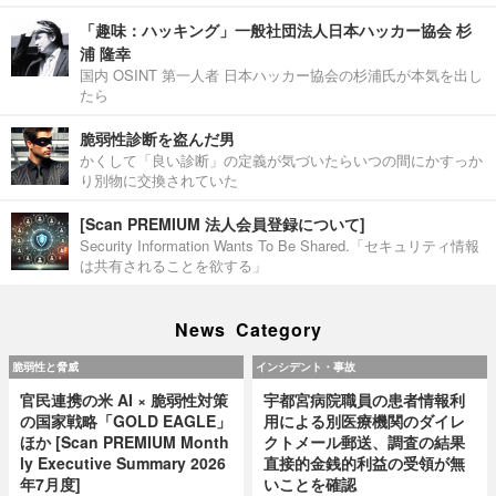
「趣味：ハッキング」一般社団法人日本ハッカー協会 杉
浦 隆幸
国内 OSINT 第一人者 日本ハッカー協会の杉浦氏が本気を出し
たら
脆弱性診断を盗んだ男
かくして「良い診断」の定義が気づいたらいつの間にかすっか
り別物に交換されていた
[Scan PREMIUM 法人会員登録について]
Security Information Wants To Be Shared.「セキュリティ情報
は共有されることを欲する」
News Category
脆弱性と脅威
インシデント・事故
官民連携の米 AI × 脆弱性対策
宇都宮病院職員の患者情報利
の国家戦略「GOLD EAGLE」
用による別医療機関のダイレ
ほか [Scan PREMIUM Month
クトメール郵送、調査の結果
ly Executive Summary 2026
直接的金銭的利益の受領が無
年7月度]
いことを確認