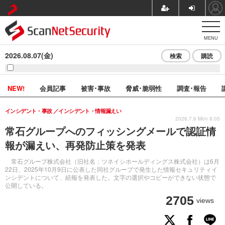
MENU
2026.08.07(金)
検索
購読
NEW!
会員記事
被害･事故
脅威･脆弱性
調査･報告
インシデント・事故
インシデント・情報漏えい
2026.7.6 Mon 8:05
常石グループへのフィッシングメールで認証情
報が漏えい、再発防止策を発表
常石グループ株式会社（旧社名：ツネイシホールディングス株式会社）は6月
22日、2025年10月9日に公表した同社グループで発生した情報セキュリティイ
ンシデントについて、続報を発表した。文字の選択やコピーができない状態で
公開している。
2705
views