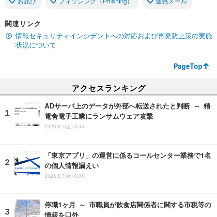
お詫び
フィッシング（Phishing）
迷惑メール
関連リンク
情報セキュリティインシデントへの対応および再発防止策の実施
状況について
PageTop
アクセスランキング
ADサーバ上のデータが外部へ転送されたと判断 ～ 精
電舎電子工業にランサムウェア攻撃
2026.8.7(金) 8:05
「東京アプリ」の運営に係るコールセンター業務で1名
の個人情報漏えい
2026.8.7(金) 8:05
停職1ヶ月 ～ 市職員が飲食店関係者に関する市税等の
情報を口外