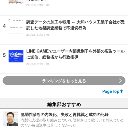
2026.8.6(木) 8:05
調査データの加工や転用 ～ 大和ハウス工業子会社が受
託した地盤調査業務で不適切行為
2026.8.5(水) 8:05
LINE GAMEでユーザー内部識別子を外部の広告ツール
に送信、総務省から行政指導
2026.8.7(金) 8:05
ランキングをもっと見る
PageTop
編集部おすすめ
脆弱性診断の内製化、失敗と再挑戦と成功の記録
内製化支援の取り組みについて取材させて欲しいと頼んでいた
のだが毎回返事は芳しくなかった