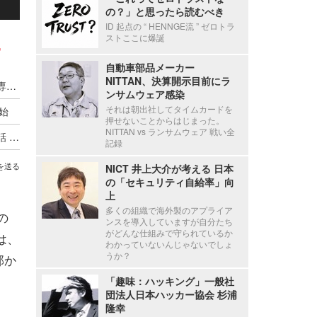
の？」と思ったら読むべき
ID 起点の “ HENNGE流 ” ゼロトラ
ストここに爆誕
,
自動車部品メーカー
NITTAN、決算開示目前にラ
McAfee と FireEye 統合、専門家 5,000人有する専業会社誕生
ンサムウェア感染
それは朝出社してタイムカードを
開始
押せないことからはじまった。
NITTAN vs ランサムウェア 戦い全
FireEye Blog 第2回「ランサム攻撃者と交渉する話 ― 身代金はどこまで値切れるか？」
記録
を送る
NICT 井上大介が考える 日本
の「セキュリティ自給率」向
上
多くの組織で海外製のアプライア
の
ンスを導入していますが自分たち
がどんな仕組みで守られているか
は、
わかっていないんじゃないでしょ
うか？
部か
「趣味：ハッキング」一般社
団法人日本ハッカー協会 杉浦
隆幸