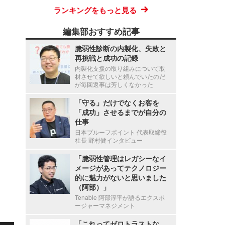
ランキングをもっと見る
編集部おすすめ記事
脆弱性診断の内製化、失敗と
再挑戦と成功の記録
内製化支援の取り組みについて取
材させて欲しいと頼んでいたのだ
が毎回返事は芳しくなかった
「守る」だけでなくお客を
「成功」させるまでが自分の
仕事
日本プルーフポイント 代表取締役
社長 野村健インタビュー
「脆弱性管理はレガシーなイ
メージがあってテクノロジー
的に魅力がないと思いました
（阿部）」
Tenable 阿部淳平が語るエクスポ
ージャーマネジメント
「これってゼロトラストな