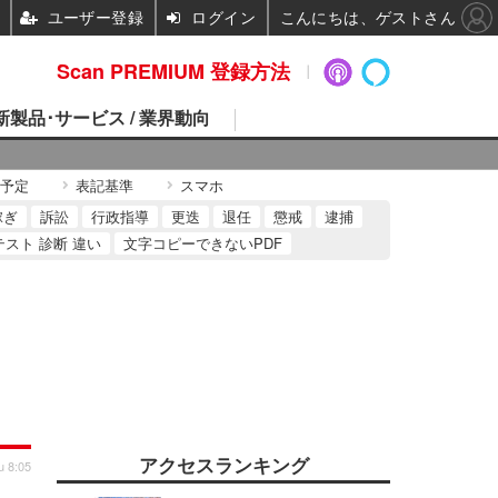
ユーザー登録
ログイン
こんにちは、ゲストさん
Scan PREMIUM 登録方法
 新製品･サービス / 業界動向
予定
表記基準
スマホ
稼ぎ
訴訟
行政指導
更迭
退任
懲戒
逮捕
テスト 診断 違い
文字コピーできないPDF
アクセスランキング
u 8:05