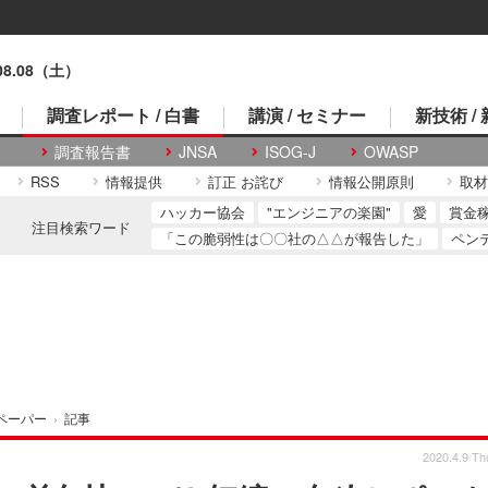
.08.08（土）
調査レポート / 白書
講演 / セミナー
新技術 /
調査報告書
JNSA
ISOG-J
OWASP
RSS
情報提供
訂正 お詫び
情報公開原則
取材
ハッカー協会
"エンジニアの楽園"
愛
賞金
注目検索ワード
「この脆弱性は〇〇社の△△が報告した」
ペン
ペーパー
›
記事
2020.4.9 Th