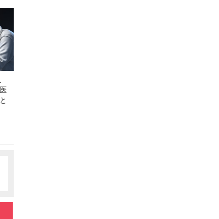
人
医
と