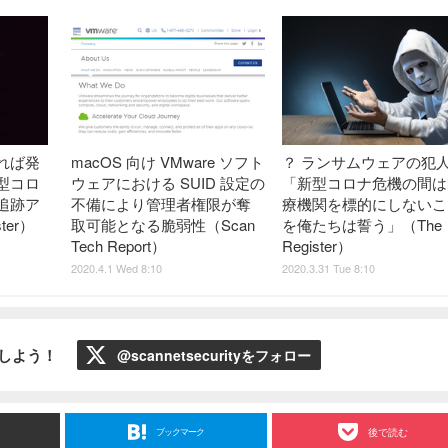
れば発
macOS 向け VMware ソフト
？ ランサムウェアの犯
型コロ
ウェアにおける SUID 設定の
「新型コロナ危機の間は
追跡ア
不備により管理者権限が奪
療機関を標的にしないこ
ter）
取可能となる脆弱性（Scan
を俺たちは誓う」（The
Tech Report）
Register）
2020.4.1 Wed 8:10
2020.3.31 Tue 8:10
ローしよう！
@scannetsecurityをフォロー
ブックマーク
後で読む