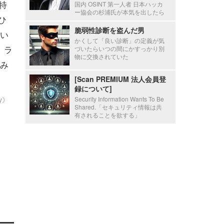
特
国内 OSINT 第一人者 日本ハッカ
ー協会の杉浦氏が本気を出したら
ひ
脆弱性診断を盗んだ男
い
かくして「良い診断」の定義が気
、ラ
づいたらいつの間にかすっかり別
物に交換されていた
み
[Scan PREMIUM 法人会員登
録について]
ty》
Security Information Wants To Be
Shared.「セキュリティ情報は共
有されることを欲する」