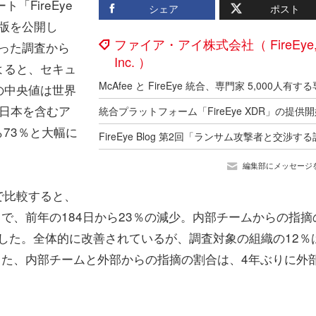
「FireEye
シェア
ポスト
本語版を公開し
ファイア・アイ株式会社（ FireEye
で行った調査から
Inc. ）
よると、セキュ
の中央値は世界
。日本を含むア
統合プラットフォーム「FireEye XDR」の提供
ら73％と大幅に
編集部にメッセージ
で比較すると、
で、前年の184日から23％の減少。内部チームからの指摘
減少した。全体的に改善されているが、調査対象の組織の12％
また、内部チームと外部からの指摘の割合は、4年ぶりに外