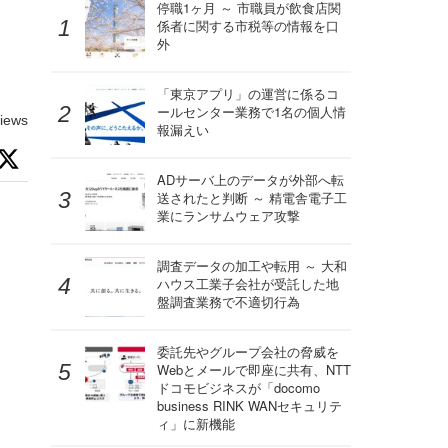
ト
停職1ヶ月 ～ 市職員が飲食店関
係者に関する市税等の情報を口
外
「東京アプリ」の運営に係るコ
ールセンター業務で1名の個人情
iews
報漏えい
ADサーバ上のデータが外部へ転
送されたと判断 ～ 精電舎電子工
業にランサムウェア攻撃
調査データの加工や転用 ～ 大和
ハウス工業子会社が受託した地
盤調査業務で不適切行為
委託先やグループ会社の脅威を
Webとメールで即座に共有、NTT
ドコモビジネスが「docomo
business RINK WANセキュリテ
ィ」に新機能