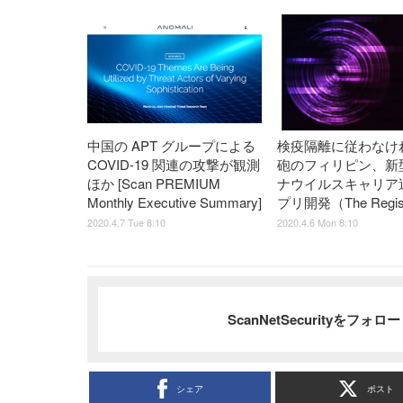
中国の APT グループによる
検疫隔離に従わなけ
COVID-19 関連の攻撃が観測
砲のフィリピン、新
ほか [Scan PREMIUM
ナウイルスキャリア
Monthly Executive Summary]
プリ開発（The Regis
2020.4.7 Tue 8:10
2020.4.6 Mon 8:10
ScanNetSecurityをフォ
シェア
ポスト