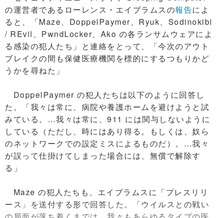
の運営者であるローレンス・エイブラムスの
報告
によ
ると、「Maze、DoppelPaymer、Ryuk、Sodinokibi
/ REvil、PwndLocker、Ako の各ランサムウェアによ
る感染の犯人たち」と連絡をとって、「今次のアウト
ブレイクの間も保健医療機関を標的にするつもりかど
うかを尋ねた」
DoppelPaymer の犯人たちは以下のように回答し
た。「我々は常に、病院や養護ホームを避けようと試
みている。…我々は常に、911 には関与しないように
している（ただし、時にはあり得る。もしくは、奴ら
のネットワークでの設定ミスによるものだ）。…我々
が誤って仕掛けてしまった場合には、無償で解除す
る」
Maze の犯人たちも、エイブラムスに「プレスリリ
ース」を送付する形で回答した。「ウイルスとの戦い
の局面が落ち着くまでは、我々もあらゆるタイプの医