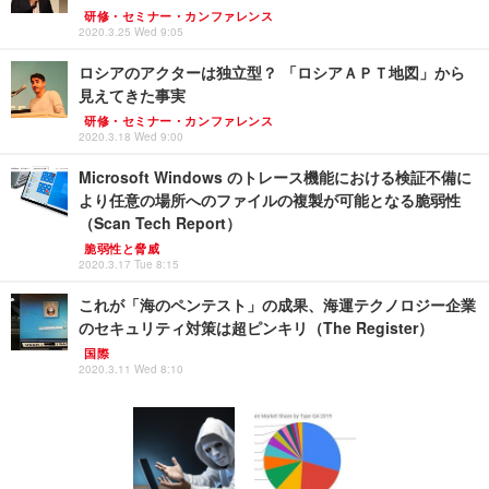
研修・セミナー・カンファレンス
2020.3.25 Wed 9:05
ロシアのアクターは独立型？ 「ロシアＡＰＴ地図」から
見えてきた事実
研修・セミナー・カンファレンス
2020.3.18 Wed 9:00
Microsoft Windows のトレース機能における検証不備に
より任意の場所へのファイルの複製が可能となる脆弱性
（Scan Tech Report）
脆弱性と脅威
2020.3.17 Tue 8:15
これが「海のペンテスト」の成果、海運テクノロジー企業
のセキュリティ対策は超ピンキリ（The Register）
国際
2020.3.11 Wed 8:10