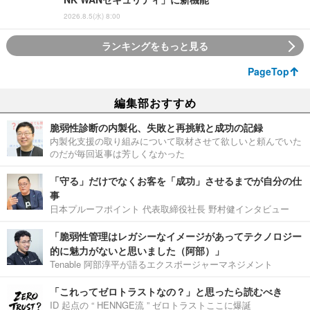
2026.8.5(水) 8:00
ランキングをもっと見る
PageTop
編集部おすすめ
脆弱性診断の内製化、失敗と再挑戦と成功の記録
内製化支援の取り組みについて取材させて欲しいと頼んでいた
のだが毎回返事は芳しくなかった
「守る」だけでなくお客を「成功」させるまでが自分の仕
事
日本プルーフポイント 代表取締役社長 野村健インタビュー
「脆弱性管理はレガシーなイメージがあってテクノロジー
的に魅力がないと思いました（阿部）」
Tenable 阿部淳平が語るエクスポージャーマネジメント
「これってゼロトラストなの？」と思ったら読むべき
ID 起点の “ HENNGE流 ” ゼロトラストここに爆誕