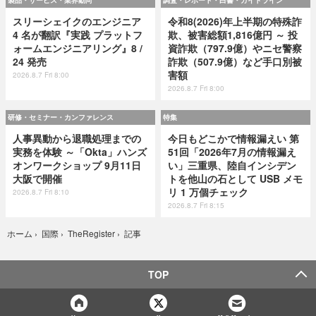
スリーシェイクのエンジニア
令和8(2026)年上半期の特殊詐
4 名が翻訳『実践 プラットフ
欺、被害総額1,816億円 ～ 投
ォームエンジニアリング』8 /
資詐欺（797.9億）やニセ警察
24 発売
詐欺（507.9億）など手口別被
害額
2026.8.7 Fri 8:00
2026.8.7 Fri 8:00
研修・セミナー・カンファレンス
特集
人事異動から退職処理までの
今日もどこかで情報漏えい 第
実務を体験 ～「Okta」ハンズ
51回「2026年7月の情報漏え
オンワークショップ 9月11日
い」三重県、陸自インシデン
大阪で開催
トを他山の石として USB メモ
リ 1 万個チェック
2026.8.7 Fri 8:10
2026.8.7 Fri 8:15
記事
ホーム
›
国際
›
TheRegister
›
TOP