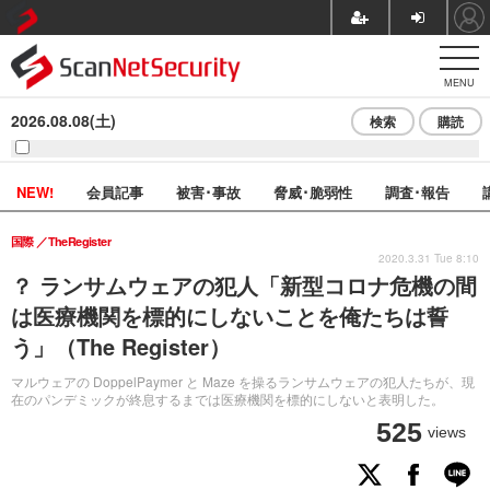
MENU
2026.08.08(土)
検索
購読
NEW!
会員記事
被害･事故
脅威･脆弱性
調査･報告
国際
TheRegister
2020.3.31 Tue 8:10
？ ランサムウェアの犯人「新型コロナ危機の間
は医療機関を標的にしないことを俺たちは誓
う」（The Register）
マルウェアの DoppelPaymer と Maze を操るランサムウェアの犯人たちが、現
在のパンデミックが終息するまでは医療機関を標的にしないと表明した。
525
views