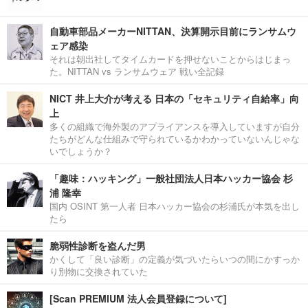
自動車部品メーカーNITTAN、決算開示目前にランサムウ
ェア感染
それは朝出社してタイムカードを押せないことからはじまっ
た。NITTAN vs ランサムウェア 戦い全記録
NICT 井上大介が考える 日本の「セキュリティ自給率」向
上
多くの組織で海外製のアプライアンスを導入していますが自分
たちがどんな仕組みで守られているかわかっていないんじゃな
いでしょうか？
「趣味：ハッキング」一般社団法人日本ハッカー協会 杉
浦 隆幸
国内 OSINT 第一人者 日本ハッカー協会の杉浦氏が本気を出し
たら
脆弱性診断を盗んだ男
かくして「良い診断」の定義が気づいたらいつの間にかすっか
り別物に交換されていた
[Scan PREMIUM 法人会員登録について]