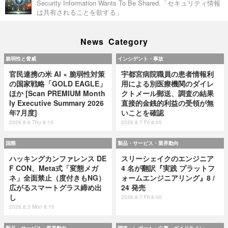
Security Information Wants To Be Shared.「セキュリティ情報
は共有されることを欲する」
News Category
脆弱性と脅威
インシデント・事故
官民連携の米 AI × 脆弱性対策
宇都宮病院職員の患者情報利
の国家戦略「GOLD EAGLE」
用による別医療機関のダイレ
ほか [Scan PREMIUM Month
クトメール郵送、調査の結果
ly Executive Summary 2026
直接的金銭的利益の受領が無
年7月度]
いことを確認
2026.8.6 Thu 8:15
2026.8.7 Fri 8:05
国際
製品・サービス・業界動向
ハッキングカンファレンス DE
スリーシェイクのエンジニア
F CON、Meta式「変態メガ
4 名が翻訳『実践 プラットフ
ネ」全面禁止（度付きもNG）
ォームエンジニアリング』8 /
広がるスマートグラス締め出
24 発売
し
2026.8.7 Fri 8:00
2026.8.3 Mon 8:15
製品・サービス・業界動向
調査・レポート・白書・ガイドライン