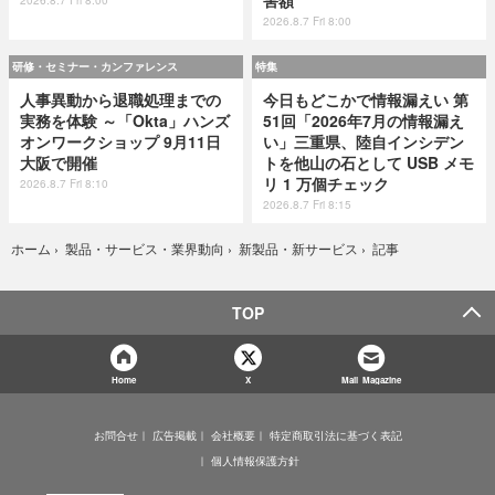
2026.8.7 Fri 8:00
研修・セミナー・カンファレンス
特集
人事異動から退職処理までの
今日もどこかで情報漏えい 第
実務を体験 ～「Okta」ハンズ
51回「2026年7月の情報漏え
オンワークショップ 9月11日
い」三重県、陸自インシデン
大阪で開催
トを他山の石として USB メモ
リ 1 万個チェック
2026.8.7 Fri 8:10
2026.8.7 Fri 8:15
記事
ホーム
›
製品・サービス・業界動向
›
新製品・新サービス
›
TOP
Home
X
Mail Magazine
お問合せ
広告掲載
会社概要
特定商取引法に基づく表記
個人情報保護方針