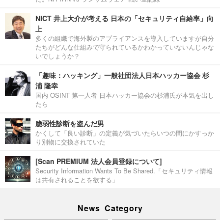
NICT 井上大介が考える 日本の「セキュリティ自給率」向
上
多くの組織で海外製のアプライアンスを導入していますが自分
たちがどんな仕組みで守られているかわかっていないんじゃな
いでしょうか？
「趣味：ハッキング」一般社団法人日本ハッカー協会 杉
浦 隆幸
国内 OSINT 第一人者 日本ハッカー協会の杉浦氏が本気を出し
たら
脆弱性診断を盗んだ男
かくして「良い診断」の定義が気づいたらいつの間にかすっか
り別物に交換されていた
[Scan PREMIUM 法人会員登録について]
Security Information Wants To Be Shared.「セキュリティ情報
は共有されることを欲する」
News Category