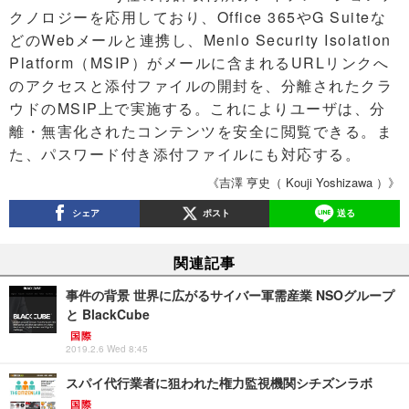
クノロジーを応用しており、Office 365やG Suiteな
どのWebメールと連携し、Menlo Security Isolation
Platform（MSIP）がメールに含まれるURLリンクへ
のアクセスと添付ファイルの開封を、分離されたクラ
ウドのMSIP上で実施する。これによりユーザは、分
離・無害化されたコンテンツを安全に閲覧できる。ま
た、パスワード付き添付ファイルにも対応する。
《吉澤 亨史（ Kouji Yoshizawa ）》
シェア
ポスト
送る
関連記事
事件の背景 世界に広がるサイバー軍需産業 NSOグループ
と BlackCube
国際
2019.2.6 Wed 8:45
スパイ代行業者に狙われた権力監視機関シチズンラボ
国際