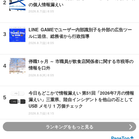
の個人情報漏えい
2026.8.7(金) 8:05
LINE GAMEでユーザー内部識別子を外部の広告ツー
ルに送信、総務省から行政指導
2026.8.7(金) 8:05
停職1ヶ月 ～ 市職員が飲食店関係者に関する市税等の
情報を口外
2026.8.6(木) 8:05
今日もどこかで情報漏えい 第51回「2026年7月の情報
漏えい」三重県、陸自インシデントを他山の石として
USB メモリ 1 万個チェック
2026.8.7(金) 8:15
ランキングをもっと見る
PageTop