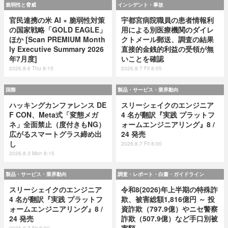
脆弱性と脅威
インシデント・事故
官民連携の米 AI × 脆弱性対策
宇都宮病院職員の患者情報利
の国家戦略「GOLD EAGLE」
用による別医療機関のダイレ
ほか [Scan PREMIUM Month
クトメール郵送、調査の結果
ly Executive Summary 2026
直接的金銭的利益の受領が無
年7月度]
いことを確認
2026.8.6 Thu 8:15
2026.8.7 Fri 8:05
国際
製品・サービス・業界動向
ハッキングカンファレンス DE
スリーシェイクのエンジニア
F CON、Meta式「変態メガ
4 名が翻訳『実践 プラットフ
ネ」全面禁止（度付きもNG）
ォームエンジニアリング』8 /
広がるスマートグラス締め出
24 発売
し
2026.8.7 Fri 8:00
2026.8.3 Mon 8:15
製品・サービス・業界動向
調査・レポート・白書・ガイドライン
スリーシェイクのエンジニア
令和8(2026)年上半期の特殊詐
4 名が翻訳『実践 プラットフ
欺、被害総額1,816億円 ～ 投
ォームエンジニアリング』8 /
資詐欺（797.9億）やニセ警察
24 発売
詐欺（507.9億）など手口別被
害額
2026.8.7 Fri 8:00