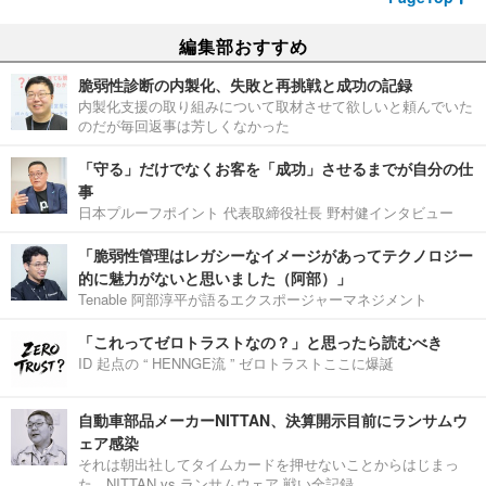
編集部おすすめ
脆弱性診断の内製化、失敗と再挑戦と成功の記録
内製化支援の取り組みについて取材させて欲しいと頼んでいた
のだが毎回返事は芳しくなかった
「守る」だけでなくお客を「成功」させるまでが自分の仕
事
日本プルーフポイント 代表取締役社長 野村健インタビュー
「脆弱性管理はレガシーなイメージがあってテクノロジー
的に魅力がないと思いました（阿部）」
Tenable 阿部淳平が語るエクスポージャーマネジメント
「これってゼロトラストなの？」と思ったら読むべき
ID 起点の “ HENNGE流 ” ゼロトラストここに爆誕
自動車部品メーカーNITTAN、決算開示目前にランサムウ
ェア感染
それは朝出社してタイムカードを押せないことからはじまっ
た。NITTAN vs ランサムウェア 戦い全記録