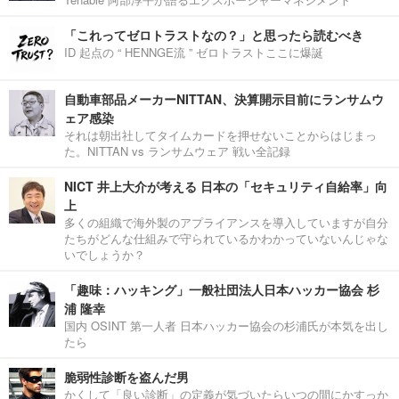
「これってゼロトラストなの？」と思ったら読むべき
ID 起点の “ HENNGE流 ” ゼロトラストここに爆誕
自動車部品メーカーNITTAN、決算開示目前にランサムウ
ェア感染
それは朝出社してタイムカードを押せないことからはじまっ
た。NITTAN vs ランサムウェア 戦い全記録
NICT 井上大介が考える 日本の「セキュリティ自給率」向
上
多くの組織で海外製のアプライアンスを導入していますが自分
たちがどんな仕組みで守られているかわかっていないんじゃな
いでしょうか？
「趣味：ハッキング」一般社団法人日本ハッカー協会 杉
浦 隆幸
国内 OSINT 第一人者 日本ハッカー協会の杉浦氏が本気を出し
たら
脆弱性診断を盗んだ男
かくして「良い診断」の定義が気づいたらいつの間にかすっか