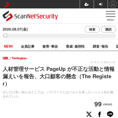
MENU
2026.08.07(金)
検索
購読
NEW!
会員記事
被害･事故
脅威･脆弱性
調査･報告
国際
TheRegister
2018.6.13 Wed 8:30
人材管理サービス PageUp が不正な活動と情報
漏えいを報告、大口顧客の懸念（The Registe
r）
少しだけ良い知らせとしては、パスワードにはソルトを使ったハッシュ化が施
されていた。
99
views