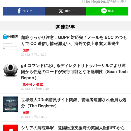
《The Register誌特約記事》
シェア
ポスト
送る
関連記事
超絶うっかり注意：GDPR 対応完了メールを BCC のつも
りで CC 送信し情報漏えい、海外で炎上事案大量発生
国際
2018.6.7 Thu 8:30
git コマンドにおけるディレクトリトラバーサルにより遠
隔から任意のコードが実行可能となる脆弱性（Scan Tech
Report）
脆弱性と脅威
2018.6.11 Mon 8:30
世界最大DDoS請負サイト閉鎖、管理者逮捕され会員も処
分（The Register）
国際
2018.5.9 Wed 8:30
シリアの病院爆撃、遠隔医療支援時の英国人医師PCから