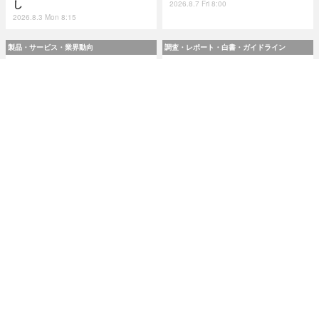
し
2026.8.7 Fri 8:00
2026.8.3 Mon 8:15
製品・サービス・業界動向
調査・レポート・白書・ガイドライン
スリーシェイクのエンジニア
令和8(2026)年上半期の特殊詐
4 名が翻訳『実践 プラットフ
欺、被害総額1,816億円 ～ 投
ォームエンジニアリング』8 /
資詐欺（797.9億）やニセ警察
24 発売
詐欺（507.9億）など手口別被
害額
2026.8.7 Fri 8:00
2026.8.7 Fri 8:00
研修・セミナー・カンファレンス
特集
人事異動から退職処理までの
今日もどこかで情報漏えい 第
実務を体験 ～「Okta」ハンズ
51回「2026年7月の情報漏え
オンワークショップ 9月11日
い」三重県、陸自インシデン
大阪で開催
トを他山の石として USB メモ
リ 1 万個チェック
2026.8.7 Fri 8:10
2026.8.7 Fri 8:15
記事
ホーム
›
国際
›
TheRegister
›