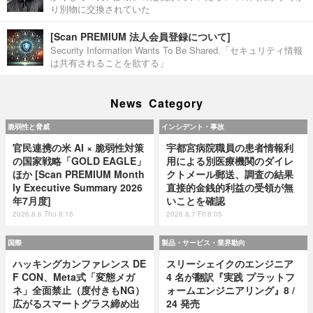
り別物に交換されていた
[Scan PREMIUM 法人会員登録について]
Security Information Wants To Be Shared.「セキュリティ情報
は共有されることを欲する」
News Category
脆弱性と脅威
インシデント・事故
官民連携の米 AI × 脆弱性対策
宇都宮病院職員の患者情報利
の国家戦略「GOLD EAGLE」
用による別医療機関のダイレ
ほか [Scan PREMIUM Month
クトメール郵送、調査の結果
ly Executive Summary 2026
直接的金銭的利益の受領が無
年7月度]
いことを確認
2026.8.6 Thu 8:15
2026.8.7 Fri 8:05
国際
製品・サービス・業界動向
ハッキングカンファレンス DE
スリーシェイクのエンジニア
F CON、Meta式「変態メガ
4 名が翻訳『実践 プラットフ
ネ」全面禁止（度付きもNG）
ォームエンジニアリング』8 /
広がるスマートグラス締め出
24 発売