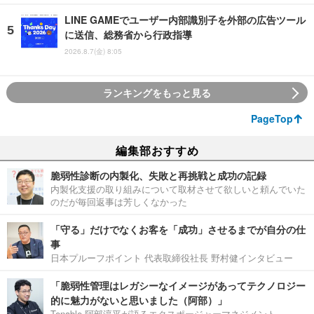
LINE GAMEでユーザー内部識別子を外部の広告ツール
に送信、総務省から行政指導
2026.8.7(金) 8:05
ランキングをもっと見る
PageTop
編集部おすすめ
脆弱性診断の内製化、失敗と再挑戦と成功の記録
内製化支援の取り組みについて取材させて欲しいと頼んでいた
のだが毎回返事は芳しくなかった
「守る」だけでなくお客を「成功」させるまでが自分の仕
事
日本プルーフポイント 代表取締役社長 野村健インタビュー
「脆弱性管理はレガシーなイメージがあってテクノロジー
的に魅力がないと思いました（阿部）」
Tenable 阿部淳平が語るエクスポージャーマネジメント