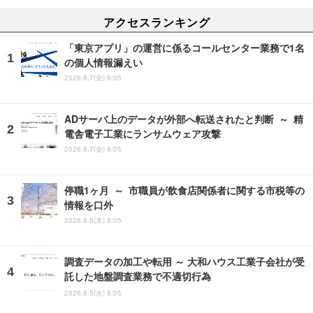
アクセスランキング
「東京アプリ」の運営に係るコールセンター業務で1名
の個人情報漏えい
2026.8.7(金) 8:05
ADサーバ上のデータが外部へ転送されたと判断 ～ 精
電舎電子工業にランサムウェア攻撃
2026.8.7(金) 8:05
停職1ヶ月 ～ 市職員が飲食店関係者に関する市税等の
情報を口外
2026.8.6(木) 8:05
調査データの加工や転用 ～ 大和ハウス工業子会社が受
託した地盤調査業務で不適切行為
2026.8.5(水) 8:05