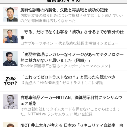
脆弱性診断の内製化、失敗と再挑戦と成功の記録
内製化支援の取り組みについて取材させて欲しいと頼んでいた
のだが毎回返事は芳しくなかった
「守る」だけでなくお客を「成功」させるまでが自分の仕
事
日本プルーフポイント 代表取締役社長 野村健インタビュー
「脆弱性管理はレガシーなイメージがあってテクノロジー
的に魅力がないと思いました（阿部）」
Tenable 阿部淳平が語るエクスポージャーマネジメント
「これってゼロトラストなの？」と思ったら読むべき
ID 起点の “ HENNGE流 ” ゼロトラストここに爆誕
自動車部品メーカーNITTAN、決算開示目前にランサムウ
ェア感染
それは朝出社してタイムカードを押せないことからはじまっ
た。NITTAN vs ランサムウェア 戦い全記録
NICT 井上大介が考える 日本の「セキュリティ自給率」向