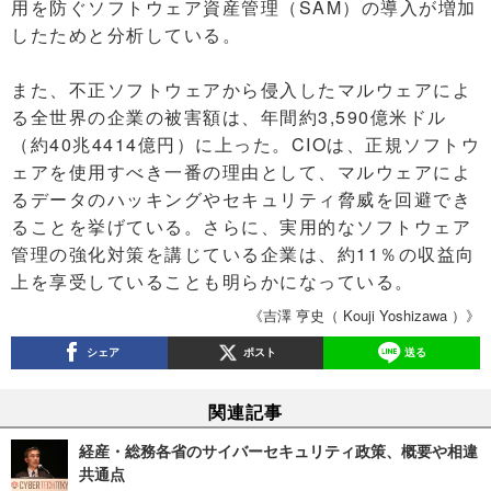
用を防ぐソフトウェア資産管理（SAM）の導入が増加
したためと分析している。
また、不正ソフトウェアから侵入したマルウェアによ
る全世界の企業の被害額は、年間約3,590億米ドル
（約40兆4414億円）に上った。CIOは、正規ソフトウ
ェアを使用すべき一番の理由として、マルウェアによ
るデータのハッキングやセキュリティ脅威を回避でき
ることを挙げている。さらに、実用的なソフトウェア
管理の強化対策を講じている企業は、約11％の収益向
上を享受していることも明らかになっている。
《吉澤 亨史（ Kouji Yoshizawa ）》
シェア
ポスト
送る
関連記事
経産・総務各省のサイバーセキュリティ政策、概要や相違
共通点