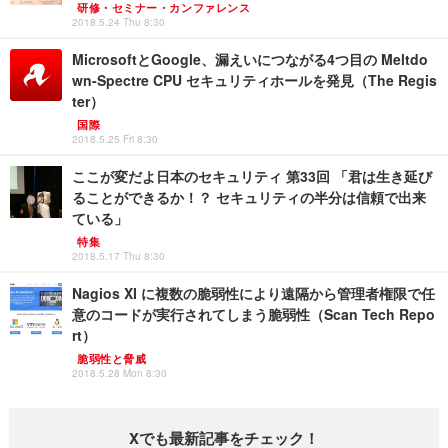
研修・セミナー・カンファレンス
2018.5.24 Thu 8:30
MicrosoftとGoogle、漏えいにつながる4つ目の Meltdo
wn-Spectre CPU セキュリティホールを発見（The Regis
ter）
国際
2018.5.25 Fri 8:30
ここが変だよ日本のセキュリティ 第33回 「君は生き延び
ることができるか！？ セキュリティの半分は信頼で出来
ている」
特集
2018.5.17 Thu 8:30
Nagios XI に複数の脆弱性により遠隔から管理者権限で任
意のコードが実行されてしまう脆弱性（Scan Tech Repo
rt）
脆弱性と脅威
2018.5.28 Mon 8:30
Xでも最新記事をチェック！