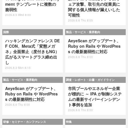
ment テンプレートに複数の
ェア攻撃、取引先の従業員に
脆弱性
関する個人情報が漏えいした
可能性
2026.8.5 Wed 8:00
2026.8.6 Thu 8:05
国際
製品・サービス・業界動向
ハッキングカンファレンス DE
AeyeScan がアップデート、
F CON、Meta式「変態メガ
Ruby on Rails や WordPres
ネ」全面禁止（度付きもNG）
s の最新脆弱性に対応
広がるスマートグラス締め出
2026.8.6 Thu 8:00
し
2026.8.3 Mon 8:15
製品・サービス・業界動向
調査・レポート・白書・ガイドライン
AeyeScan がアップデート、
市民プールやエネルギー企業
Ruby on Rails や WordPres
が標的に ～ IPA が制御システ
s の最新脆弱性に対応
ムの最新サイバーインシデン
ト事例を追加
2026.8.6 Thu 8:00
2026.8.6 Thu 8:00
研修・セミナー・カンファレンス
特集