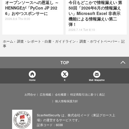
オープンソースへの恩返し ～
今日もどこかで情報漏えい 第
HENNGEが「PyCon JP 202
50回「2026年6月の情報漏え
6」おやつスポンサーに
い」Microsoft Excel 非表示
機能による情報漏えい第二
2026.8.6 Thu 8:00
弾！
2026.7.14 Tue 8:10
記
ホーム
›
調査・レポート・白書・ガイドライン
›
調査・ホワイトペーパー
›
事
TOP
Home
X
Mail Magazine
お問合せ
広告掲載
会社概要
特定商取引法に基づく表記
個人情報保護方針
ScanNetSecurity は、株式会社イード（東証グロース上
場）の運営するサービスです。
証券コード：6038