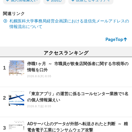
関連リンク
札幌医科大学事務局経営企画課における送信先メールアドレスの
情報流出について
PageTop
アクセスランキング
停職1ヶ月 ～ 市職員が飲食店関係者に関する市税等の
情報を口外
2026.8.6(木) 8:05
「東京アプリ」の運営に係るコールセンター業務で1名
の個人情報漏えい
2026.8.7(金) 8:05
ADサーバ上のデータが外部へ転送されたと判断 ～ 精
電舎電子工業にランサムウェア攻撃