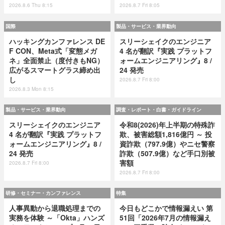
2026.8.6 Thu 8:15
2026.8.7 Fri 8:05
国際
製品・サービス・業界動向
ハッキングカンファレンス DE
スリーシェイクのエンジニア
F CON、Meta式「変態メガ
4 名が翻訳『実践 プラットフ
ネ」全面禁止（度付きもNG）
ォームエンジニアリング』8 /
広がるスマートグラス締め出
24 発売
し
2026.8.7 Fri 8:00
2026.8.3 Mon 8:15
製品・サービス・業界動向
調査・レポート・白書・ガイドライン
スリーシェイクのエンジニア
令和8(2026)年上半期の特殊詐
4 名が翻訳『実践 プラットフ
欺、被害総額1,816億円 ～ 投
ォームエンジニアリング』8 /
資詐欺（797.9億）やニセ警察
24 発売
詐欺（507.9億）など手口別被
害額
2026.8.7 Fri 8:00
2026.8.7 Fri 8:00
研修・セミナー・カンファレンス
特集
人事異動から退職処理までの
今日もどこかで情報漏えい 第
実務を体験 ～「Okta」ハンズ
51回「2026年7月の情報漏え