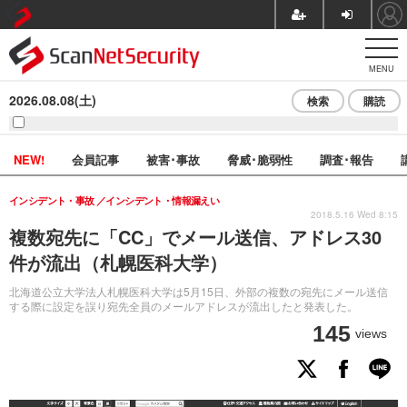
MENU
2026.08.08(土)
検索
購読
NEW!
会員記事
被害･事故
脅威･脆弱性
調査･報告
インシデント・事故
インシデント・情報漏えい
2018.5.16 Wed 8:15
複数宛先に「CC」でメール送信、アドレス30
件が流出（札幌医科大学）
北海道公立大学法人札幌医科大学は5月15日、外部の複数の宛先にメール送信
する際に設定を誤り宛先全員のメールアドレスが流出したと発表した。
145
views