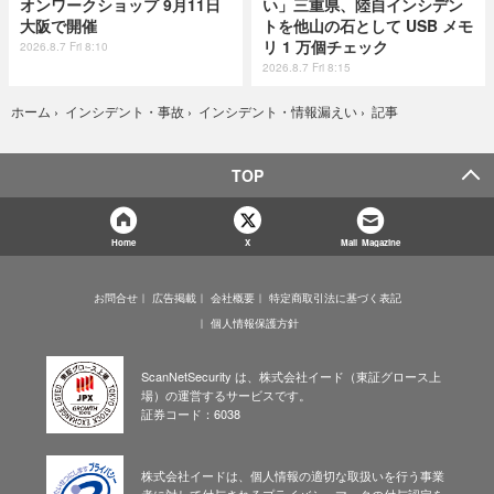
オンワークショップ 9月11日
い」三重県、陸自インシデン
大阪で開催
トを他山の石として USB メモ
リ 1 万個チェック
2026.8.7 Fri 8:10
2026.8.7 Fri 8:15
記事
ホーム
›
インシデント・事故
›
インシデント・情報漏えい
›
TOP
Home
X
Mail Magazine
お問合せ
広告掲載
会社概要
特定商取引法に基づく表記
個人情報保護方針
ScanNetSecurity は、株式会社イード（東証グロース上
場）の運営するサービスです。
証券コード：6038
株式会社イードは、個人情報の適切な取扱いを行う事業
者に対して付与されるプライバシーマークの付与認定を