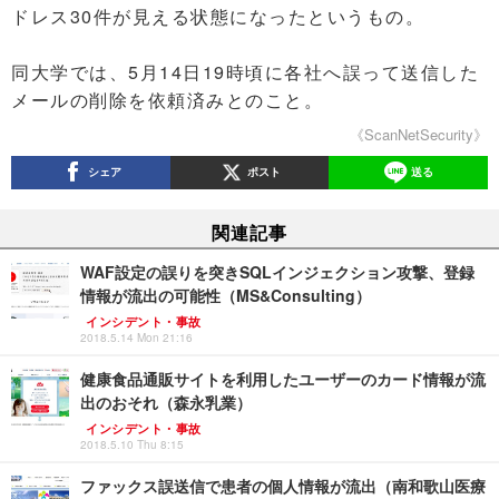
ドレス30件が見える状態になったというもの。
同大学では、5月14日19時頃に各社へ誤って送信した
メールの削除を依頼済みとのこと。
《ScanNetSecurity》
シェア
ポスト
送る
関連記事
WAF設定の誤りを突きSQLインジェクション攻撃、登録
情報が流出の可能性（MS&Consulting）
インシデント・事故
2018.5.14 Mon 21:16
健康食品通販サイトを利用したユーザーのカード情報が流
出のおそれ（森永乳業）
インシデント・事故
2018.5.10 Thu 8:15
ファックス誤送信で患者の個人情報が流出（南和歌山医療