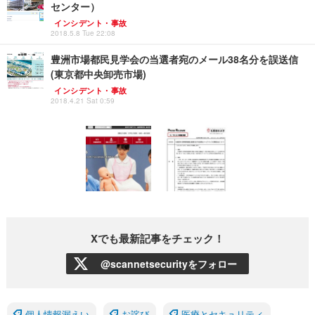
センター）
インシデント・事故
2018.5.8 Tue 22:08
豊洲市場都民見学会の当選者宛のメール38名分を誤送信
(東京都中央卸売市場)
インシデント・事故
2018.4.21 Sat 0:59
Xでも最新記事をチェック！
@scannetsecurityをフォロー
個人情報漏えい
お詫び
医療とセキュリティ