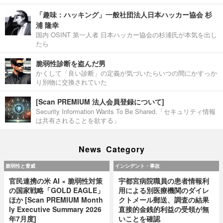
「趣味：ハッキング」一般社団法人日本ハッカー協会 杉
浦 隆幸
国内 OSINT 第一人者 日本ハッカー協会の杉浦氏が本気を出し
たら
脆弱性診断を盗んだ男
かくして「良い診断」の定義が気づいたらいつの間にかすっか
り別物に交換されていた
[Scan PREMIUM 法人会員登録について]
Security Information Wants To Be Shared.「セキュリティ情報
は共有されることを欲する」
News Category
脆弱性と脅威
インシデント・事故
官民連携の米 AI × 脆弱性対策
宇都宮病院職員の患者情報利
の国家戦略「GOLD EAGLE」
用による別医療機関のダイレ
ほか [Scan PREMIUM Month
クトメール郵送、調査の結果
ly Executive Summary 2026
直接的金銭的利益の受領が無
年7月度]
いことを確認