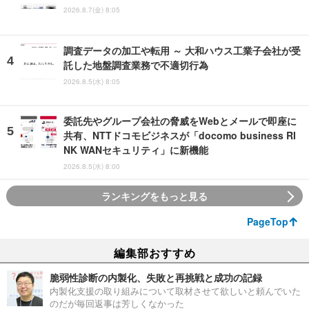
2026.8.7(金) 8:05
調査データの加工や転用 ～ 大和ハウス工業子会社が受
託した地盤調査業務で不適切行為
2026.8.5(水) 8:05
委託先やグループ会社の脅威をWebとメールで即座に
共有、NTTドコモビジネスが「docomo business RI
NK WANセキュリティ」に新機能
2026.8.5(水) 8:00
ランキングをもっと見る
PageTop
編集部おすすめ
脆弱性診断の内製化、失敗と再挑戦と成功の記録
内製化支援の取り組みについて取材させて欲しいと頼んでいた
のだが毎回返事は芳しくなかった