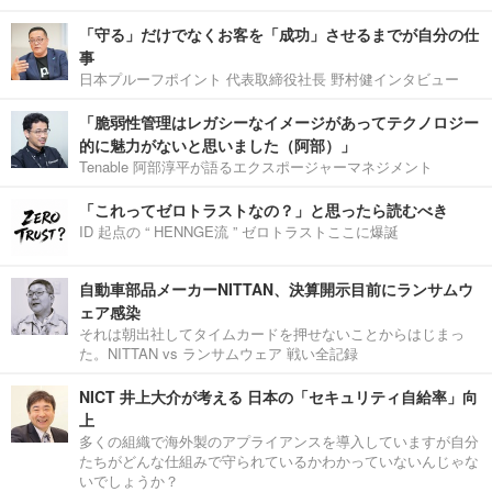
「守る」だけでなくお客を「成功」させるまでが自分の仕
事
日本プルーフポイント 代表取締役社長 野村健インタビュー
「脆弱性管理はレガシーなイメージがあってテクノロジー
的に魅力がないと思いました（阿部）」
Tenable 阿部淳平が語るエクスポージャーマネジメント
「これってゼロトラストなの？」と思ったら読むべき
ID 起点の “ HENNGE流 ” ゼロトラストここに爆誕
自動車部品メーカーNITTAN、決算開示目前にランサムウ
ェア感染
それは朝出社してタイムカードを押せないことからはじまっ
た。NITTAN vs ランサムウェア 戦い全記録
NICT 井上大介が考える 日本の「セキュリティ自給率」向
上
多くの組織で海外製のアプライアンスを導入していますが自分
たちがどんな仕組みで守られているかわかっていないんじゃな
いでしょうか？