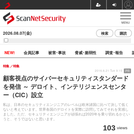
MENU
2026.08.07(金)
検索
購読
NEW!
会員記事
被害･事故
脅威･脆弱性
調査･報告
特集
特集
2016.6.21 Tue 9:15
PR
顧客視点のサイバーセキュリティスタンダード
を発信 ～ デロイト、インテリジェンスセンタ
ー（CIC）設立
私は、日本のセキュリティエンジニアのレベルは欧米諸国に比べて決して低く
ないと考えています。世界各国のデロイトを実際に訪問してみてそれを実感し
ました。ただ、セキュリティエンジニアが頑張れば2020年を乗り切れるかとい
うと、そうではないと思います。
103
views