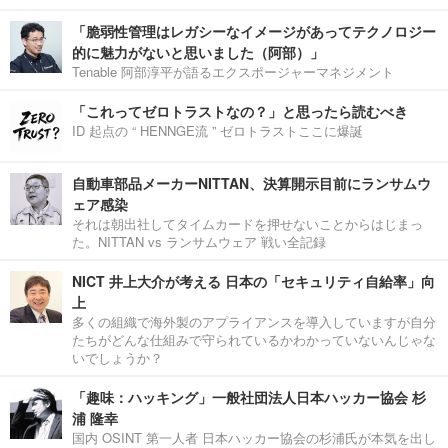
「脆弱性管理はレガシーなイメージがあってテクノロジー
的に魅力がないと思いました（阿部）」
Tenable 阿部淳平が語るエクスポージャーマネジメント
「これってゼロトラストなの？」と思ったら読むべき
ID 起点の “ HENNGE流 ” ゼロトラストここに爆誕
自動車部品メーカーNITTAN、決算開示目前にランサムウ
ェア感染
それは朝出社してタイムカードを押せないことからはじまっ
た。NITTAN vs ランサムウェア 戦い全記録
NICT 井上大介が考える 日本の「セキュリティ自給率」向
上
多くの組織で海外製のアプライアンスを導入していますが自分
たちがどんな仕組みで守られているかわかっていないんじゃな
いでしょうか？
「趣味：ハッキング」一般社団法人日本ハッカー協会 杉
浦 隆幸
国内 OSINT 第一人者 日本ハッカー協会の杉浦氏が本気を出し