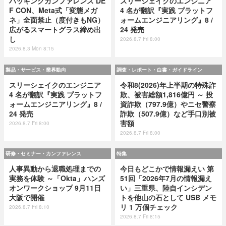
ハッキングカンファレンス DE
スリーシェイクのエンジニア
F CON、Meta式「変態メガ
4 名が翻訳『実践 プラットフ
ネ」全面禁止（度付きもNG）
ォームエンジニアリング』8 /
広がるスマートグラス締め出
24 発売
し
2026.8.7 Fri 8:00
2026.8.3 Mon 8:15
製品・サービス・業界動向
調査・レポート・白書・ガイドライン
スリーシェイクのエンジニア
令和8(2026)年上半期の特殊詐
4 名が翻訳『実践 プラットフ
欺、被害総額1,816億円 ～ 投
ォームエンジニアリング』8 /
資詐欺（797.9億）やニセ警察
24 発売
詐欺（507.9億）など手口別被
害額
2026.8.7 Fri 8:00
2026.8.7 Fri 8:00
研修・セミナー・カンファレンス
特集
人事異動から退職処理までの
今日もどこかで情報漏えい 第
実務を体験 ～「Okta」ハンズ
51回「2026年7月の情報漏え
オンワークショップ 9月11日
い」三重県、陸自インシデン
大阪で開催
トを他山の石として USB メモ
リ 1 万個チェック
2026.8.7 Fri 8:10
2026.8.7 Fri 8:15