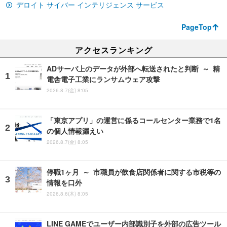
デロイト サイバー インテリジェンス サービス
PageTop
アクセスランキング
ADサーバ上のデータが外部へ転送されたと判断 ～ 精
電舎電子工業にランサムウェア攻撃
2026.8.7(金) 8:05
「東京アプリ」の運営に係るコールセンター業務で1名
の個人情報漏えい
2026.8.7(金) 8:05
停職1ヶ月 ～ 市職員が飲食店関係者に関する市税等の
情報を口外
2026.8.6(木) 8:05
LINE GAMEでユーザー内部識別子を外部の広告ツール