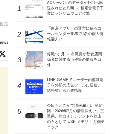
ADサーバ上のデータが外部へ転
送されたと判断 ～ 精電舎電子工
業にランサムウェア攻撃
販売
「東京アプリ」の運営に係るコ
ールセンター業務で1名の個人情
報漏えい
iews
停職1ヶ月 ～ 市職員が飲食店関
係者に関する市税等の情報を口
外
LINE GAMEでユーザー内部識別
子を外部の広告ツールに送信、
総務省から行政指導
今日もどこかで情報漏えい 第51
回「2026年7月の情報漏えい」三
重県、陸自インシデントを他山
の石として USB メモリ 1 万個チ
ェック