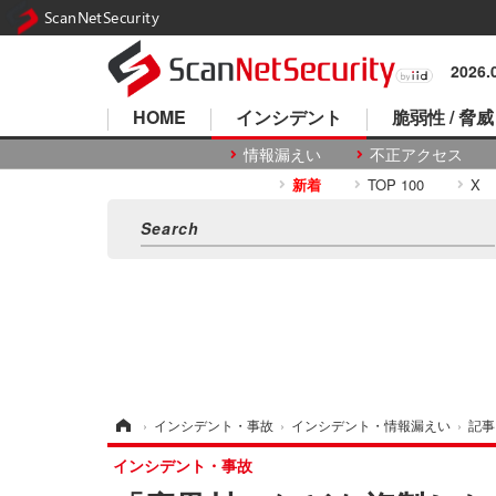
ScanNetSecurity
2026
HOME
インシデント
脆弱性 / 脅威
情報漏えい
不正アクセス
新着
TOP 100
X
ホーム
›
インシデント・事故
›
インシデント・情報漏えい
›
記事
インシデント・事故