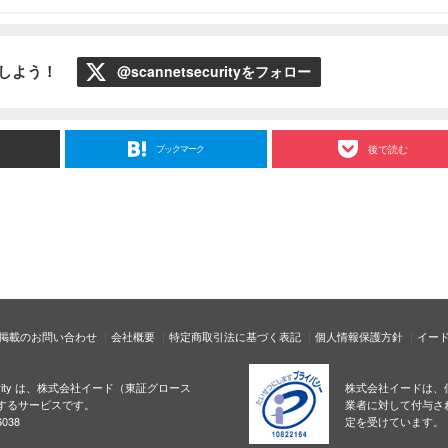
ローしよう！
@scannetsecurityをフォロー
ブックマーク
後で読む
掲載のお問い合わせ
会社概要
特定商取引法に基づく表記
個人情報保護方針
イー
ecurity は、株式会社イード（東証グロース
株式会社イードは、
するサービスです。
業者に対して付与さ
038
定を受けています。