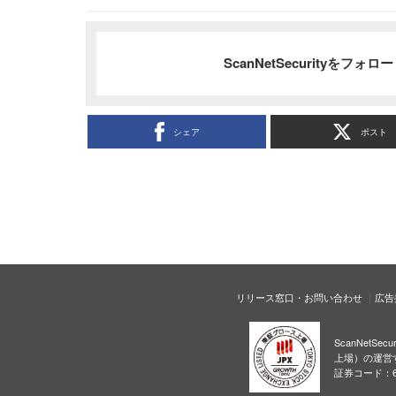
ScanNetSecurityをフォ
シェア
ポスト
リリース窓口・お問い合わせ
広告
ScanNetS
上場）の運営
証券コード：6