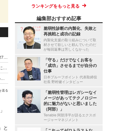
ランキングをもっと見る
編集部おすすめ記事
脆弱性診断の内製化、失敗と
再挑戦と成功の記録
内製化支援の取り組みについて取
材させて欲しいと頼んでいたのだ
が毎回返事は芳しくなかった
「漫画村」に関する民事訴訟、17 億 3,664 万 2,277 円の損害賠償金の支払を命じる判決確定
「守る」だけでなくお客を
「成功」させるまでが自分の
ACCS、「海賊版ソフト利用に法的措置」メールに注意呼びかけ
仕事
日本プルーフポイント 代表取締役
「漫画村」運営者に総額19億円の損害賠償を求め提訴、17作品で19億2,960万2,532円に
社長 野村健インタビュー
を送る
「脆弱性管理はレガシーなイ
メージがあってテクノロジー
的に魅力がないと思いました
（阿部）」
」
Tenable 阿部淳平が語るエクスポ
ージャーマネジメント
」と
「これってゼロトラストな