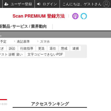
ユーザー登録
ログイン
こんにちは、ゲストさん
Scan PREMIUM 登録方法
 新製品･サービス / 業界動向
ん
予定
表記基準
スマホ
稼ぎ
訴訟
行政指導
更迭
退任
懲戒
逮捕
テスト 診断 違い
文字コピーできないPDF
アクセスランキング
i 8:00