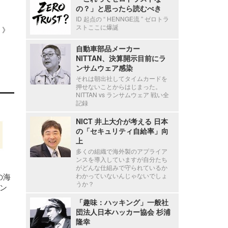
の？」と思ったら読むべき
ID 起点の “ HENNGE流 ” ゼロトラ
ストここに爆誕
 ）》
自動車部品メーカー
NITTAN、決算開示目前にラ
ンサムウェア感染
それは朝出社してタイムカードを
押せないことからはじまった。
NITTAN vs ランサムウェア 戦い全
記録
NICT 井上大介が考える 日本
の「セキュリティ自給率」向
上
多くの組織で海外製のアプライア
ンスを導入していますが自分たち
がどんな仕組みで守られているか
わかっていないんじゃないでしょ
の海
うか？
ン
「趣味：ハッキング」一般社
団法人日本ハッカー協会 杉浦
隆幸