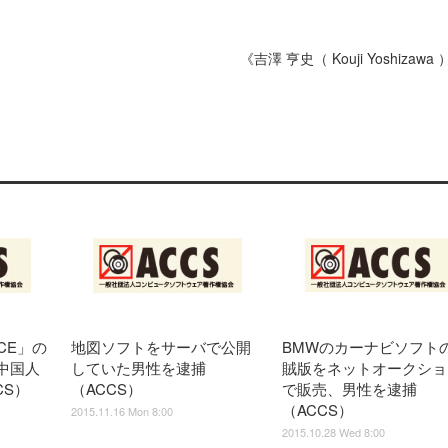
《吉澤 亨史（ Kouji Yoshizawa
ECE」の
地図ソフトをサーバで公開
BMWのカーナビソフト
中国人
していた男性を逮捕
賊版をネットオークショ
CS）
（ACCS）
で販売、男性を逮捕
（ACCS）
2015.11.16 Mon 8:00
2015.10.28 Wed 8:00