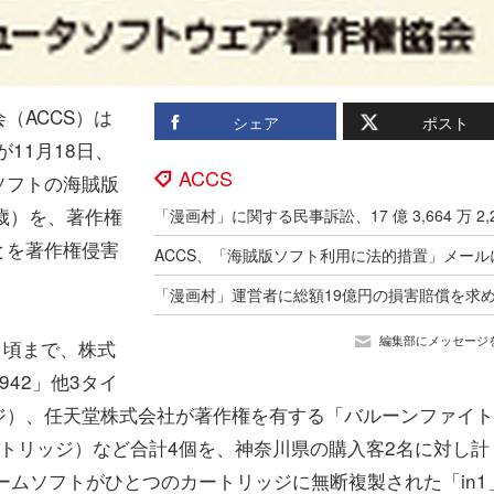
（ACCS）は
シェア
ポスト
11月18日、
ACCS
ソフトの海賊版
歳）を、著作権
とを著作権侵害
編集部にメッセージ
2日頃まで、株式
42」他3タイ
ジ）、任天堂株式会社が著作権を有する「バルーンファイト
トリッジ）など合計4個を、神奈川県の購入客2名に対し計
ゲームソフトがひとつのカートリッジに無断複製された「in1