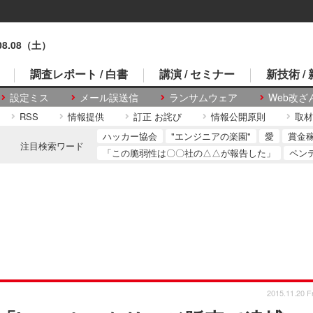
.08.08（土）
調査レポート / 白書
講演 / セミナー
新技術 /
設定ミス
メール誤送信
ランサムウェア
Web改ざ
RSS
情報提供
訂正 お詫び
情報公開原則
取材
ハッカー協会
"エンジニアの楽園"
愛
賞金
注目検索ワード
「この脆弱性は〇〇社の△△が報告した」
ペン
2015.11.20 Fr