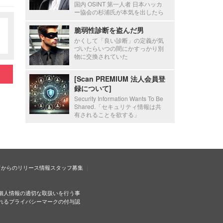
国内 OSINT 第一人者 日本ハッカ
ー協会の杉浦氏が本気を出したら
脆弱性診断を盗んだ男
かくして「良い診断」の定義が気
づいたらいつの間にかすっかり別
物に交換されていた
[Scan PREMIUM 法人会員登
録について]
Security Information Wants To Be
Shared.「セキュリティ情報は共
有されることを欲する」
ドからのリリース情報
スタッフ募集
個人情報の適切な取扱いを行う事
れるプライバシーマークの付与認