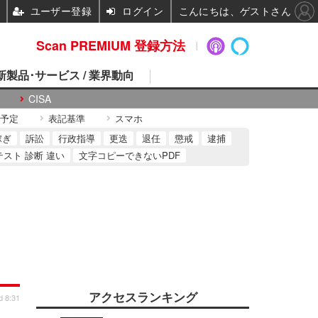
ユーザー登録
ログイン
こんにちは、ゲストさん
Scan PREMIUM 登録方法
 新製品･サービス / 業界動向
CISA
予定
表記基準
スマホ
稼ぎ
訴訟
行政指導
更迭
退任
懲戒
逮捕
テスト 診断 違い
文字コピーできないPDF
アクセスランキング
d 8:31