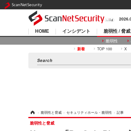
ScanNetSecurity
2026
HOME
インシデント
脆弱性 / 脅威
脆弱性
新着
TOP 100
X
ホーム
›
脆弱性と脅威
›
セキュリティホール・脆弱性
›
記事
脆弱性と脅威