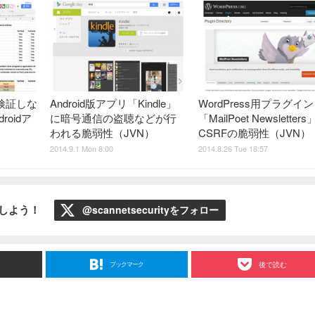
検証しな
Android版アプリ「Kindle」
WordPress用プラグイン
oidア
に暗号通信の盗聴などが行
「MailPoet Newsletter
われる脆弱性（JVN）
CSRFの脆弱性（JVN）
2014.9.1 Mon 8:00
2014.8.26 Tue 18:57
ローしよう！
@scannetsecurityをフォロー
ブックマーク
後で読む