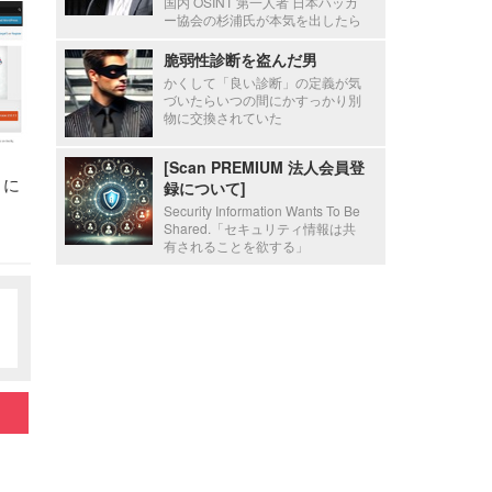
国内 OSINT 第一人者 日本ハッカ
ー協会の杉浦氏が本気を出したら
脆弱性診断を盗んだ男
かくして「良い診断」の定義が気
づいたらいつの間にかすっかり別
物に交換されていた
[Scan PREMIUM 法人会員登
s」に
録について]
Security Information Wants To Be
Shared.「セキュリティ情報は共
有されることを欲する」