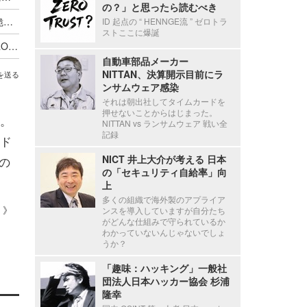
の？」と思ったら読むべき
BaserCMS に CSVファイルインジェクションの脆弱性
ID 起点の “ HENNGE流 ” ゼロトラ
ストここに爆誕
ロボット掃除機 DEEBOT PRO M1、DEEBOT PRO K1VAC およびスマートフォンアプリ ECOVACS PRO に複数の脆弱性
自動車部品メーカー
NITTAN、決算開示目前にラ
を送る
ンサムウェア感染
それは朝出社してタイムカードを
押せないことからはじまった。
。
NITTAN vs ランサムウェア 戦い全
記録
ド
NICT 井上大介が考える 日本
の
の「セキュリティ自給率」向
上
多くの組織で海外製のアプライア
 ）》
ンスを導入していますが自分たち
がどんな仕組みで守られているか
わかっていないんじゃないでしょ
うか？
「趣味：ハッキング」一般社
団法人日本ハッカー協会 杉浦
隆幸