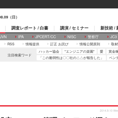
.08.09（日）
調査レポート / 白書
講演 / セミナー
新技術 /
JVN
IPA
JPCERT/CC
NISC
警察庁
JC3
RSS
情報提供
訂正 お詫び
情報公開原則
取材
ハッカー協会
"エンジニアの楽園"
愛
賞金
注目検索ワード
「この脆弱性は〇〇社の△△が報告した」
ペン
2014.9.10 We