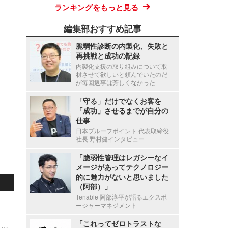
ランキングをもっと見る
編集部おすすめ記事
脆弱性診断の内製化、失敗と
再挑戦と成功の記録
内製化支援の取り組みについて取
材させて欲しいと頼んでいたのだ
が毎回返事は芳しくなかった
「守る」だけでなくお客を
「成功」させるまでが自分の
仕事
日本プルーフポイント 代表取締役
社長 野村健インタビュー
「脆弱性管理はレガシーなイ
メージがあってテクノロジー
的に魅力がないと思いました
（阿部）」
Tenable 阿部淳平が語るエクスポ
ージャーマネジメント
「これってゼロトラストな
VPS.org の one-click deployment テンプレートに複数の脆弱性