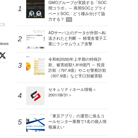
GMOグループが実践する「SOC
間コラボ」～ 商用SOCとプライ
ベートSOC、どう棲み分けて協
力する？
PR
パス
ADサーバ上のデータが外部へ転
送されたと判断 ～ 精電舎電子工
業にランサムウェア攻撃
iews
令和8(2026)年上半期の特殊詐
欺、被害総額1,816億円 ～ 投資
詐欺（797.9億）やニセ警察詐欺
（507.9億）など手口別被害額
セキュリティホール情報＜
2001/08/31＞
「東京アプリ」の運営に係るコ
ールセンター業務で1名の個人情
報漏えい