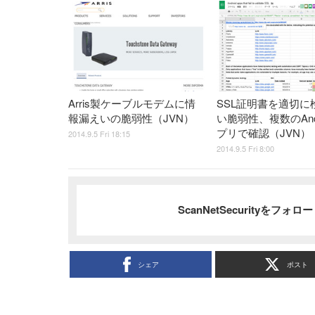
Arris製ケーブルモデムに情
SSL証明書を適切に
報漏えいの脆弱性（JVN）
い脆弱性、複数のAndr
プリで確認（JVN）
2014.9.5 Fri 18:15
2014.9.5 Fri 8:00
ScanNetSecurityをフォ
シェア
ポスト