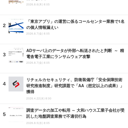
2026.8.6(木) 8:05
「東京アプリ」の運営に係るコールセンター業務で1名
の個人情報漏えい
2026.8.7(金) 8:05
ADサーバ上のデータが外部へ転送されたと判断 ～ 精
電舎電子工業にランサムウェア攻撃
2026.8.7(金) 8:05
リチェルカセキュリティ、防衛装備庁「安全保障技術
研究推進制度」研究課題で「AA（想定以上の成果）」
獲得
2026.4.22(水) 8:00
調査データの加工や転用 ～ 大和ハウス工業子会社が受
託した地盤調査業務で不適切行為
2026.8.5(水) 8:05