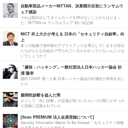
自動車部品メーカーNITTAN、決算開示目前にランサムウ
ェア感染
それは朝出社してタイムカードを押せないことからはじまっ
た。NITTAN vs ランサムウェア 戦い全記録
NICT 井上大介が考える 日本の「セキュリティ自給率」向
上
多くの組織で海外製のアプライアンスを導入していますが自分
たちがどんな仕組みで守られているかわかっていないんじゃな
いでしょうか？
「趣味：ハッキング」一般社団法人日本ハッカー協会 杉
浦 隆幸
国内 OSINT 第一人者 日本ハッカー協会の杉浦氏が本気を出し
たら
脆弱性診断を盗んだ男
かくして「良い診断」の定義が気づいたらいつの間にかすっか
り別物に交換されていた
[Scan PREMIUM 法人会員登録について]
Security Information Wants To Be Shared.「セキュリティ情報
は共有されることを欲する」