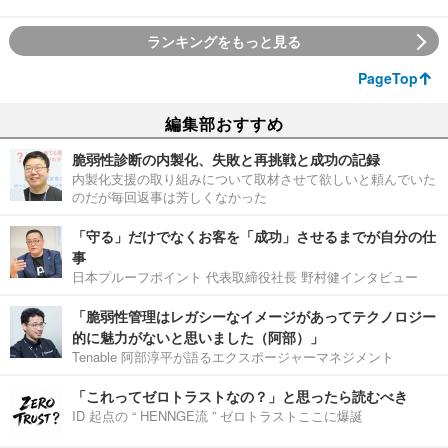
ランキングをもっと見る
PageTop
編集部おすすめ
脆弱性診断の内製化、失敗と再挑戦と成功の記録
内製化支援の取り組みについて取材させて欲しいと頼んでいた
のだが毎回返事は芳しくなかった
「守る」だけでなくお客を「成功」させるまでが自分の仕
事
日本プルーフポイント 代表取締役社長 野村健インタビュー
「脆弱性管理はレガシーなイメージがあってテクノロジー
的に魅力がないと思いました（阿部）」
Tenable 阿部淳平が語るエクスポージャーマネジメント
「これってゼロトラストなの？」と思ったら読むべき
ID 起点の “ HENNGE流 ” ゼロトラストここに爆誕