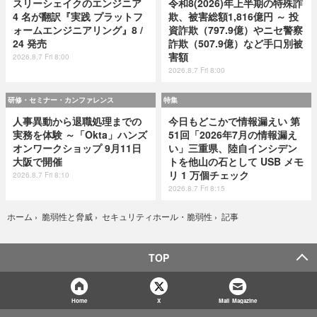
スリーシェイクのエンジニア
令和8(2026)年上半期の特殊詐
4 名が翻訳『実践 プラットフ
欺、被害総額1,816億円 ～ 投
ォームエンジニアリング』8 /
資詐欺（797.9億）やニセ警察
24 発売
詐欺（507.9億）など手口別被
害額
2026.8.7 Fri 8:00
2026.8.7 Fri 8:00
研修・セミナー・カンファレンス
特集
人事異動から退職処理までの
今日もどこかで情報漏えい 第
実務を体験 ～「Okta」ハンズ
51回「2026年7月の情報漏え
オンワークショップ 9月11日
い」三重県、陸自インシデン
大阪で開催
トを他山の石として USB メモ
リ 1 万個チェック
2026.8.7 Fri 8:10
2026.8.7 Fri 8:15
記事
ホーム
›
脆弱性と脅威
›
セキュリティホール・脆弱性
›
TOP
Home
X
Mail Magazine