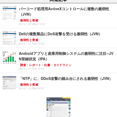
バーコード処理用ActiveXコントロールに複数の脆弱性
（JVN）
脆弱性と脅威
2014.1.22 Wed 15:57
Dellの複数製品にDoS攻撃を受ける脆弱性（JVN）
脆弱性と脅威
2014.1.21 Tue 15:04
Androidアプリと産業用制御システムの脆弱性に注目--JV
N登録状況（IPA）
調査・レポート・白書・ガイドライン
2014.1.21 Tue 15:04
「NTP」に、DDoS攻撃の踏み台にされる脆弱性（JVN）
脆弱性と脅威
2014.1.15 Wed 8:00