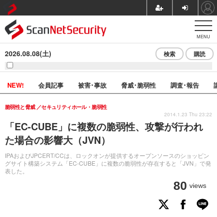
MENU
2026.08.08(土)
検索
購読
NEW!
会員記事
被害･事故
脅威･脆弱性
調査･報告
脆弱性と脅威
セキュリティホール・脆弱性
2014.1.23 Thu 23:22
「EC-CUBE」に複数の脆弱性、攻撃が行われ
た場合の影響大（JVN）
IPAおよびJPCERT/CCは、ロックオンが提供するオープンソースのショッピン
グサイト構築システム「EC-CUBE」に複数の脆弱性が存在すると「JVN」で発
表した。
80
views