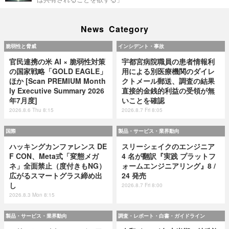
News Category
脆弱性と脅威
インシデント・事故
官民連携の米 AI × 脆弱性対策
宇都宮病院職員の患者情報利
の国家戦略「GOLD EAGLE」
用による別医療機関のダイレ
ほか [Scan PREMIUM Month
クトメール郵送、調査の結果
ly Executive Summary 2026
直接的金銭的利益の受領が無
年7月度]
いことを確認
2026.8.6 Thu 8:15
2026.8.7 Fri 8:05
国際
製品・サービス・業界動向
ハッキングカンファレンス DE
スリーシェイクのエンジニア
F CON、Meta式「変態メガ
4 名が翻訳『実践 プラットフ
ネ」全面禁止（度付きもNG）
ォームエンジニアリング』8 /
広がるスマートグラス締め出
24 発売
し
2026.8.7 Fri 8:00
2026.8.3 Mon 8:15
製品・サービス・業界動向
調査・レポート・白書・ガイドライン