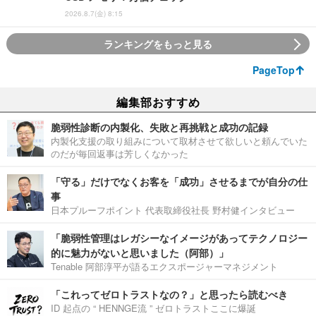
2026.8.7(金) 8:15
ランキングをもっと見る
PageTop
編集部おすすめ
脆弱性診断の内製化、失敗と再挑戦と成功の記録
内製化支援の取り組みについて取材させて欲しいと頼んでいた
のだが毎回返事は芳しくなかった
「守る」だけでなくお客を「成功」させるまでが自分の仕
事
日本プルーフポイント 代表取締役社長 野村健インタビュー
「脆弱性管理はレガシーなイメージがあってテクノロジー
的に魅力がないと思いました（阿部）」
Tenable 阿部淳平が語るエクスポージャーマネジメント
「これってゼロトラストなの？」と思ったら読むべき
ID 起点の “ HENNGE流 ” ゼロトラストここに爆誕