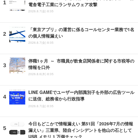
電舎電子工業にランサムウェア攻撃
2026.8.7(金) 8:05
「東京アプリ」の運営に係るコールセンター業務で1名
の個人情報漏えい
2026.8.7(金) 8:05
停職1ヶ月 ～ 市職員が飲食店関係者に関する市税等の
情報を口外
2026.8.6(木) 8:05
LINE GAMEでユーザー内部識別子を外部の広告ツール
に送信、総務省から行政指導
2026.8.7(金) 8:05
今日もどこかで情報漏えい 第51回「2026年7月の情報
漏えい」三重県、陸自インシデントを他山の石として
USB メモリ 1 万個チェック