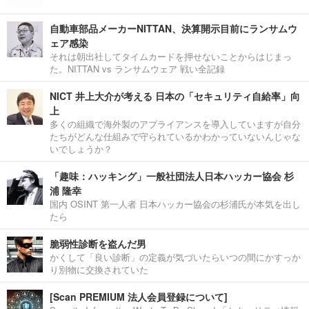
自動車部品メーカーNITTAN、決算開示目前にランサムウ
ェア感染
それは朝出社してタイムカードを押せないことからはじまっ
た。NITTAN vs ランサムウェア 戦い全記録
NICT 井上大介が考える 日本の「セキュリティ自給率」向
上
多くの組織で海外製のアプライアンスを導入していますが自分
たちがどんな仕組みで守られているかわかっていないんじゃな
いでしょうか？
「趣味：ハッキング」一般社団法人日本ハッカー協会 杉
浦 隆幸
国内 OSINT 第一人者 日本ハッカー協会の杉浦氏が本気を出し
たら
脆弱性診断を盗んだ男
かくして「良い診断」の定義が気づいたらいつの間にかすっか
り別物に交換されていた
[Scan PREMIUM 法人会員登録について]