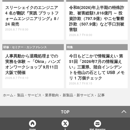
スリーシェイクのエンジニア
令和8(2026)年上半期の特殊詐
4 名が翻訳『実践 プラットフ
欺、被害総額1,816億円 ～ 投
ォームエンジニアリング』8 /
資詐欺（797.9億）やニセ警察
24 発売
詐欺（507.9億）など手口別被
害額
2026.8.7 Fri 8:00
2026.8.7 Fri 8:00
研修・セミナー・カンファレンス
特集
人事異動から退職処理までの
今日もどこかで情報漏えい 第
実務を体験 ～「Okta」ハンズ
51回「2026年7月の情報漏え
オンワークショップ 9月11日
い」三重県、陸自インシデン
大阪で開催
トを他山の石として USB メモ
リ 1 万個チェック
2026.8.7 Fri 8:10
2026.8.7 Fri 8:15
記事
ホーム
›
製品・サービス・業界動向
›
新製品・新サービス
›
TOP
Home
X
Mail Magazine