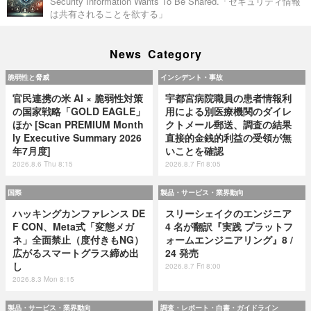
Security Information Wants To Be Shared.「セキュリティ情報
は共有されることを欲する」
News Category
脆弱性と脅威
インシデント・事故
官民連携の米 AI × 脆弱性対策
宇都宮病院職員の患者情報利
の国家戦略「GOLD EAGLE」
用による別医療機関のダイレ
ほか [Scan PREMIUM Month
クトメール郵送、調査の結果
ly Executive Summary 2026
直接的金銭的利益の受領が無
年7月度]
いことを確認
2026.8.6 Thu 8:15
2026.8.7 Fri 8:05
国際
製品・サービス・業界動向
ハッキングカンファレンス DE
スリーシェイクのエンジニア
F CON、Meta式「変態メガ
4 名が翻訳『実践 プラットフ
ネ」全面禁止（度付きもNG）
ォームエンジニアリング』8 /
広がるスマートグラス締め出
24 発売
し
2026.8.7 Fri 8:00
2026.8.3 Mon 8:15
製品・サービス・業界動向
調査・レポート・白書・ガイドライン