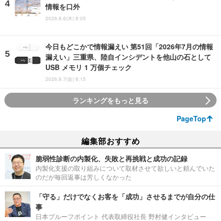
情報を口外
2026.8.6(木) 8:05
今日もどこかで情報漏えい 第51回「2026年7月の情報
漏えい」三重県、陸自インシデントを他山の石として
USB メモリ 1 万個チェック
2026.8.7(金) 8:15
ランキングをもっと見る
PageTop
編集部おすすめ
脆弱性診断の内製化、失敗と再挑戦と成功の記録
内製化支援の取り組みについて取材させて欲しいと頼んでいた
のだが毎回返事は芳しくなかった
「守る」だけでなくお客を「成功」させるまでが自分の仕
事
日本プルーフポイント 代表取締役社長 野村健インタビュー