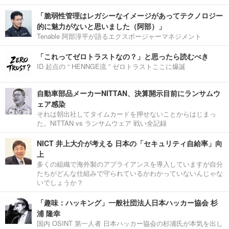
「脆弱性管理はレガシーなイメージがあってテクノロジー
的に魅力がないと思いました（阿部）」
Tenable 阿部淳平が語るエクスポージャーマネジメント
「これってゼロトラストなの？」と思ったら読むべき
ID 起点の “ HENNGE流 ” ゼロトラストここに爆誕
自動車部品メーカーNITTAN、決算開示目前にランサムウ
ェア感染
それは朝出社してタイムカードを押せないことからはじまっ
た。NITTAN vs ランサムウェア 戦い全記録
NICT 井上大介が考える 日本の「セキュリティ自給率」向
上
多くの組織で海外製のアプライアンスを導入していますが自分
たちがどんな仕組みで守られているかわかっていないんじゃな
いでしょうか？
「趣味：ハッキング」一般社団法人日本ハッカー協会 杉
浦 隆幸
国内 OSINT 第一人者 日本ハッカー協会の杉浦氏が本気を出し