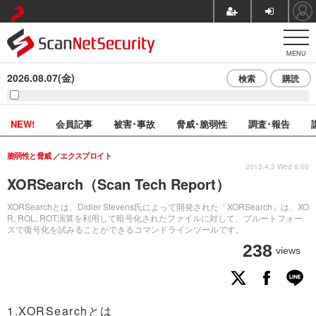
MENU
2026.08.07(金)
検索
購読
NEW!
会員記事
被害･事故
脅威･脆弱性
調査･報告
脆弱性と脅威
エクスプロイト
2013.4.3 Wed 8:00
XORSearch（Scan Tech Report）
XORSearchとは、Didier Stevens氏によって開発された「XORSearch」は、XO
R, ROL, ROT演算を利用して暗号化されたファイルに対して、ブルートフォー
スで復号化を試みることができるコマンドラインツールです。
238
views
1.XORSearchとは