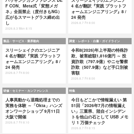
ハッキングカンファレンス DE
スリーシェイクのエンジニア
F CON、Meta式「変態メガ
4 名が翻訳『実践 プラットフ
ネ」全面禁止（度付きもNG）
ォームエンジニアリング』8 /
広がるスマートグラス締め出
24 発売
し
2026.8.7 Fri 8:00
2026.8.3 Mon 8:15
製品・サービス・業界動向
調査・レポート・白書・ガイドライン
スリーシェイクのエンジニア
令和8(2026)年上半期の特殊詐
4 名が翻訳『実践 プラットフ
欺、被害総額1,816億円 ～ 投
ォームエンジニアリング』8 /
資詐欺（797.9億）やニセ警察
24 発売
詐欺（507.9億）など手口別被
害額
2026.8.7 Fri 8:00
2026.8.7 Fri 8:00
研修・セミナー・カンファレンス
特集
人事異動から退職処理までの
今日もどこかで情報漏えい 第
実務を体験 ～「Okta」ハンズ
51回「2026年7月の情報漏え
オンワークショップ 9月11日
い」三重県、陸自インシデン
大阪で開催
トを他山の石として USB メモ
リ 1 万個チェック
2026.8.7 Fri 8:10
2026.8.7 Fri 8:15