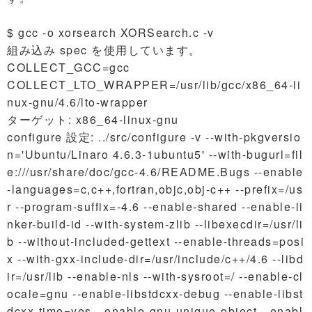
$ gcc -o xorsearch XORSearch.c -v
組み込み spec を使用しています。
COLLECT_GCC=gcc
COLLECT_LTO_WRAPPER=/usr/lib/gcc/x86_64-li
nux-gnu/4.6/lto-wrapper
ターゲット: x86_64-linux-gnu
configure 設定: ../src/configure -v --with-pkgversio
n='Ubuntu/Linaro 4.6.3-1ubuntu5' --with-bugurl=fil
e:///usr/share/doc/gcc-4.6/README.Bugs --enable
-languages=c,c++,fortran,objc,obj-c++ --prefix=/us
r --program-suffix=-4.6 --enable-shared --enable-li
nker-build-id --with-system-zlib --libexecdir=/usr/li
b --without-included-gettext --enable-threads=posi
x --with-gxx-include-dir=/usr/include/c++/4.6 --libd
ir=/usr/lib --enable-nls --with-sysroot=/ --enable-cl
ocale=gnu --enable-libstdcxx-debug --enable-libst
dcxx-time=yes --enable-gnu-unique-object --enabl