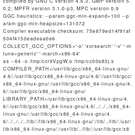
compiled by GNU C version 4.6.3, GMP version 5.
0.2, MPFR version 3.1.0-p3, MPC version 0.9
GGC heuristics: --param ggc-min-expand=100 --p
aram ggc-min-heapsize=131072
Compiler executable checksum: 75e879ed14f91af
504f4150eadeaa0e6
COLLECT_GCC_OPTIONS='-o' 'xorsearch' '-v' '-m
tune=generic' '-march=x86-64'
as --64 -o /tmp/ccr9VpgW.o /tmp/cc00s83j.s
COMPILER_PATH=/usr/lib/gcc/x86_64-linux-gnu/
4.6/:/usr/lib/gcc/x86_64-linux-gnu/4.6/:/usr/lib/gcc/
x86_64-linux-gnu/:/usr/lib/gcc/x86_64-linux-gnu/4.
6/:/usr/lib/gcc/x86_64-linux-gnu/
LIBRARY_PATH=/usr/lib/gcc/x86_64-linux-gnu/4.
6/:/usr/lib/gcc/x86_64-linux-gnu/4.6/../../../x86_64-
linux-gnu/:/usr/lib/gcc/x86_64-linux-gnu/4.
6/../../../../lib/:/lib/x86_64-linux-gnu/:/lib/../lib/:/usr/
lib/x86_64-linux-gnu/:/usr/lib/../lib/:/usr/lib/gcc/x8