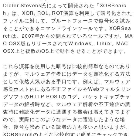
Didier Stevens氏によって開発された「XORSearc
h」は、XOR, ROL, ROT演算を利用して暗号化された
ファイルに対して、ブルートフォースで復号化を試み
ることができるコマンドラインツールです。XORSea
rchは、2007年から公開されているツールですが、MA
C OSX版もリリースされてWindows、Linux、MAC
OSX上と複数のOS上で動作させることができます。
これら演算を使用した暗号は比較的簡単なものであり
ますが、マルウェア作者にはデータを難読化する方法
として依然人気がある手口です。例えば、マルウェア
感染ホスト内にある不正ファイルやWebフィルタリン
グソフトのHTTP POSTのログ、パケットキャプチャ
データの解析時など、マルウェア解析や不正通信の調
査時に難読化データに遭遇する機会は増えてきてます
ので、実際にこのようなデータに遭遇したような場
合、復号を諦めている読者の方も多いと思いますが、
XORSearchのような比較的すぐ簡単にチェックでき