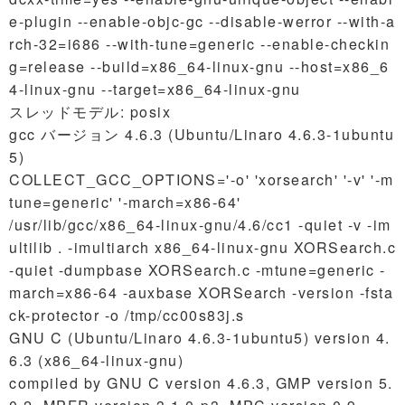
e-plugin --enable-objc-gc --disable-werror --with-a
rch-32=i686 --with-tune=generic --enable-checkin
g=release --build=x86_64-linux-gnu --host=x86_6
4-linux-gnu --target=x86_64-linux-gnu
スレッドモデル: posix
gcc バージョン 4.6.3 (Ubuntu/Linaro 4.6.3-1ubuntu
5)
COLLECT_GCC_OPTIONS='-o' 'xorsearch' '-v' '-m
tune=generic' '-march=x86-64'
/usr/lib/gcc/x86_64-linux-gnu/4.6/cc1 -quiet -v -im
ultilib . -imultiarch x86_64-linux-gnu XORSearch.c
-quiet -dumpbase XORSearch.c -mtune=generic -
march=x86-64 -auxbase XORSearch -version -fsta
ck-protector -o /tmp/cc00s83j.s
GNU C (Ubuntu/Linaro 4.6.3-1ubuntu5) version 4.
6.3 (x86_64-linux-gnu)
compiled by GNU C version 4.6.3, GMP version 5.