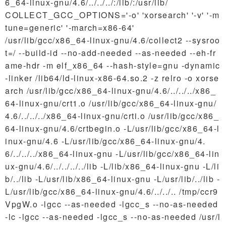
6_64-linux-gnu/4.6/../../../:/lib/:/usr/lib/
COLLECT_GCC_OPTIONS='-o' 'xorsearch' '-v' '-m
tune=generic' '-march=x86-64'
/usr/lib/gcc/x86_64-linux-gnu/4.6/collect2 --sysroo
t=/ --build-id --no-add-needed --as-needed --eh-fr
ame-hdr -m elf_x86_64 --hash-style=gnu -dynamic
-linker /lib64/ld-linux-x86-64.so.2 -z relro -o xorse
arch /usr/lib/gcc/x86_64-linux-gnu/4.6/../../../x86_
64-linux-gnu/crt1.o /usr/lib/gcc/x86_64-linux-gnu/
4.6/../../../x86_64-linux-gnu/crti.o /usr/lib/gcc/x86_
64-linux-gnu/4.6/crtbegin.o -L/usr/lib/gcc/x86_64-l
inux-gnu/4.6 -L/usr/lib/gcc/x86_64-linux-gnu/4.
6/../../../x86_64-linux-gnu -L/usr/lib/gcc/x86_64-lin
ux-gnu/4.6/../../../../lib -L/lib/x86_64-linux-gnu -L/li
b/../lib -L/usr/lib/x86_64-linux-gnu -L/usr/lib/../lib -
L/usr/lib/gcc/x86_64-linux-gnu/4.6/../../.. /tmp/ccr9
VpgW.o -lgcc --as-needed -lgcc_s --no-as-needed
-lc -lgcc --as-needed -lgcc_s --no-as-needed /usr/l