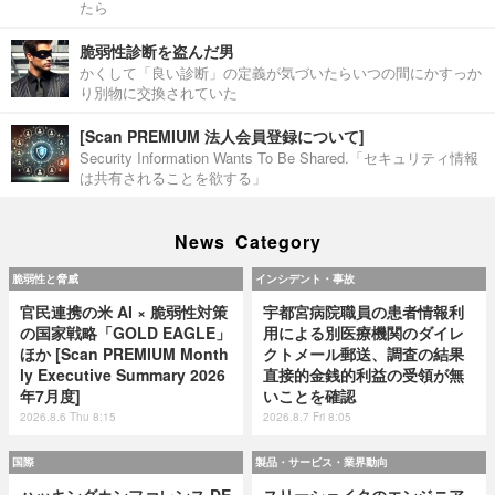
たら
脆弱性診断を盗んだ男
かくして「良い診断」の定義が気づいたらいつの間にかすっか
り別物に交換されていた
[Scan PREMIUM 法人会員登録について]
Security Information Wants To Be Shared.「セキュリティ情報
は共有されることを欲する」
News Category
脆弱性と脅威
インシデント・事故
官民連携の米 AI × 脆弱性対策
宇都宮病院職員の患者情報利
の国家戦略「GOLD EAGLE」
用による別医療機関のダイレ
ほか [Scan PREMIUM Month
クトメール郵送、調査の結果
ly Executive Summary 2026
直接的金銭的利益の受領が無
年7月度]
いことを確認
2026.8.6 Thu 8:15
2026.8.7 Fri 8:05
国際
製品・サービス・業界動向