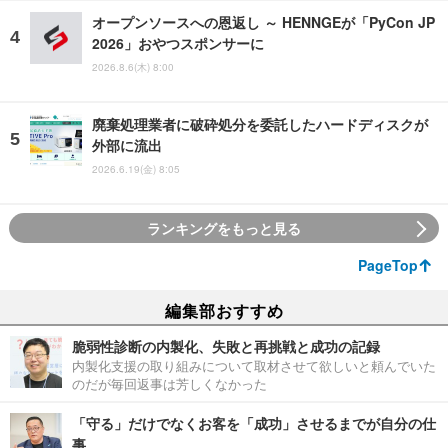
オープンソースへの恩返し ～ HENNGEが「PyCon JP
2026」おやつスポンサーに
2026.8.6(木) 8:00
廃棄処理業者に破砕処分を委託したハードディスクが
外部に流出
2026.6.19(金) 8:05
ランキングをもっと見る
PageTop
編集部おすすめ
脆弱性診断の内製化、失敗と再挑戦と成功の記録
内製化支援の取り組みについて取材させて欲しいと頼んでいた
のだが毎回返事は芳しくなかった
「守る」だけでなくお客を「成功」させるまでが自分の仕
事