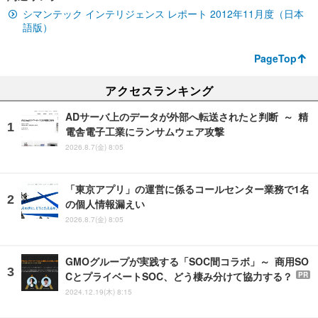
シマンテック インテリジェンス レポート 2012年11月度（日本
語版）
PageTop
アクセスランキング
ADサーバ上のデータが外部へ転送されたと判断 ～ 精
電舎電子工業にランサムウェア攻撃
2026.8.7(金) 8:05
「東京アプリ」の運営に係るコールセンター業務で1名
の個人情報漏えい
2026.8.7(金) 8:05
GMOグループが実践する「SOC間コラボ」～ 商用SO
CとプライベートSOC、どう棲み分けて協力する？
PR
2024.12.19(木) 8:15