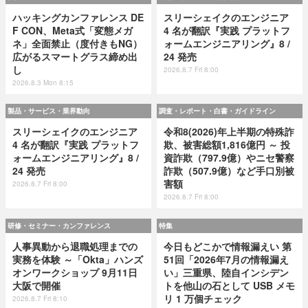
ハッキングカンファレンス DE
スリーシェイクのエンジニア
F CON、Meta式「変態メガ
4 名が翻訳『実践 プラットフ
ネ」全面禁止（度付きもNG）
ォームエンジニアリング』8 /
広がるスマートグラス締め出
24 発売
し
2026.8.7 Fri 8:00
2026.8.3 Mon 8:15
製品・サービス・業界動向
調査・レポート・白書・ガイドライン
スリーシェイクのエンジニア
令和8(2026)年上半期の特殊詐
4 名が翻訳『実践 プラットフ
欺、被害総額1,816億円 ～ 投
ォームエンジニアリング』8 /
資詐欺（797.9億）やニセ警察
24 発売
詐欺（507.9億）など手口別被
害額
2026.8.7 Fri 8:00
2026.8.7 Fri 8:00
研修・セミナー・カンファレンス
特集
人事異動から退職処理までの
今日もどこかで情報漏えい 第
実務を体験 ～「Okta」ハンズ
51回「2026年7月の情報漏え
オンワークショップ 9月11日
い」三重県、陸自インシデン
大阪で開催
トを他山の石として USB メモ
リ 1 万個チェック
2026.8.7 Fri 8:10