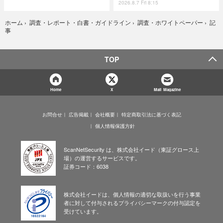
2026.8.7 Fri 8:15
記
ホーム
›
調査・レポート・白書・ガイドライン
›
調査・ホワイトペーパー
›
事
TOP
Home
X
Mail Magazine
お問合せ
広告掲載
会社概要
特定商取引法に基づく表記
個人情報保護方針
ScanNetSecurity は、株式会社イード（東証グロース上
場）の運営するサービスです。
証券コード：6038
株式会社イードは、個人情報の適切な取扱いを行う事業
者に対して付与されるプライバシーマークの付与認定を
受けています。