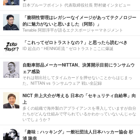
日本プルーフポイント 代表取締役社長 野村健インタビュー
「脆弱性管理はレガシーなイメージがあってテクノロジー
的に魅力がないと思いました（阿部）」
Tenable 阿部淳平が語るエクスポージャーマネジメント
「これってゼロトラストなの？」と思ったら読むべき
ID 起点の “ HENNGE流 ” ゼロトラストここに爆誕
自動車部品メーカーNITTAN、決算開示目前にランサムウ
ェア感染
それは朝出社してタイムカードを押せないことからはじまっ
た。NITTAN vs ランサムウェア 戦い全記録
NICT 井上大介が考える 日本の「セキュリティ自給率」向
上
多くの組織で海外製のアプライアンスを導入していますが自分
たちがどんな仕組みで守られているかわかっていないんじゃな
いでしょうか？
「趣味：ハッキング」一般社団法人日本ハッカー協会 杉
浦 隆幸