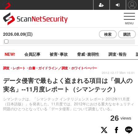
MENU
2026.08.09(日)
検索
購読
NEW!
会員記事
被害･事故
脅威･脆弱性
調査･報告
調査・レポート・白書・ガイドライン
調査・ホワイトペーパー
2012.12.17 Mon 16:01
データ侵害で最もよく盗まれる項目は「個人の
実名」--11月度レポート（シマンテック）
シマンテックは、「シマンテック インテリジェンス レポート 2012年11月度
（日本語版）」を発表した。11月度では、2012年における重大なセキュリティ
問題のひとつとなっている「データ侵害」について調査している。
26
views