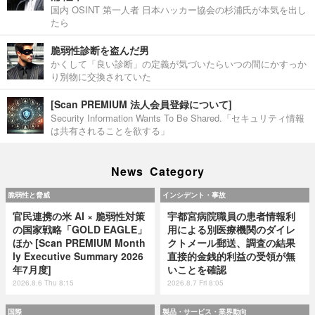
国内 OSINT 第一人者 日本ハッカー協会の杉浦氏が本気を出し
たら
脆弱性診断を盗んだ男
かくして「良い診断」の定義が気づいたらいつの間にかすっか
り別物に交換されていた
[Scan PREMIUM 法人会員登録について]
Security Information Wants To Be Shared.「セキュリティ情報
は共有されることを欲する」
News Category
脆弱性と脅威
インシデント・事故
官民連携の米 AI × 脆弱性対策
宇都宮病院職員の患者情報利
の国家戦略「GOLD EAGLE」
用による別医療機関のダイレ
ほか [Scan PREMIUM Month
クトメール郵送、調査の結果
ly Executive Summary 2026
直接的金銭的利益の受領が無
年7月度]
いことを確認
2026.8.6 Thu 8:15
2026.8.7 Fri 8:05
国際
製品・サービス・業界動向