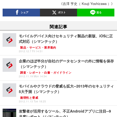
《吉澤 亨史（ Kouji Yoshizawa ）》
シェア
ポスト
送る
関連記事
モバイルデバイス向けセキュリティ製品の新版、iOSに正
式対応（シマンテック）
製品・サービス・業界動向
2012.12.7 Fri 14:51
企業のほぼ半分が自社のデータセンターの外に情報を保存
（シマンテック）
調査・レポート・白書・ガイドライン
2012.11.19 Mon 14:54
モバイルやクラウドの脅威も拡大--2013年のセキュリティ
5大予測（シマンテック）
脆弱性と脅威
2012.11.13 Tue 18:25
攻撃者が活用するツール、不正Androidアプリに注目--9
月度レポート（シマンテック）