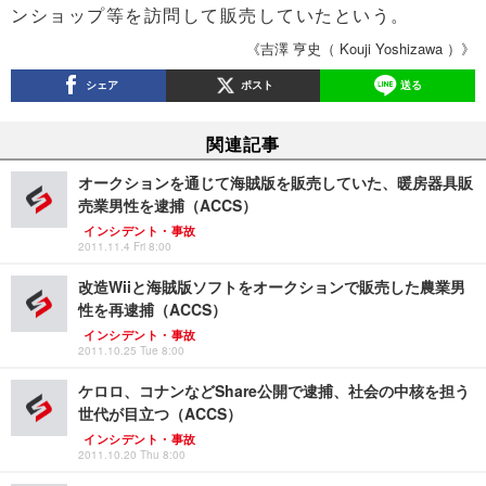
ンショップ等を訪問して販売していたという。
《吉澤 亨史（ Kouji Yoshizawa ）》
シェア
ポスト
送る
関連記事
オークションを通じて海賊版を販売していた、暖房器具販
売業男性を逮捕（ACCS）
インシデント・事故
2011.11.4 Fri 8:00
改造Wiiと海賊版ソフトをオークションで販売した農業男
性を再逮捕（ACCS）
インシデント・事故
2011.10.25 Tue 8:00
ケロロ、コナンなどShare公開で逮捕、社会の中核を担う
世代が目立つ（ACCS）
インシデント・事故
2011.10.20 Thu 8:00