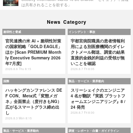
は共有されることを欲する」
News Category
脆弱性と脅威
インシデント・事故
官民連携の米 AI × 脆弱性対策
宇都宮病院職員の患者情報利
の国家戦略「GOLD EAGLE」
用による別医療機関のダイレ
ほか [Scan PREMIUM Month
クトメール郵送、調査の結果
ly Executive Summary 2026
直接的金銭的利益の受領が無
年7月度]
いことを確認
2026.8.6 Thu 8:15
2026.8.7 Fri 8:05
国際
製品・サービス・業界動向
ハッキングカンファレンス DE
スリーシェイクのエンジニア
F CON、Meta式「変態メガ
4 名が翻訳『実践 プラットフ
ネ」全面禁止（度付きもNG）
ォームエンジニアリング』8 /
広がるスマートグラス締め出
24 発売
し
2026.8.7 Fri 8:00
2026.8.3 Mon 8:15
製品・サービス・業界動向
調査・レポート・白書・ガイドライン