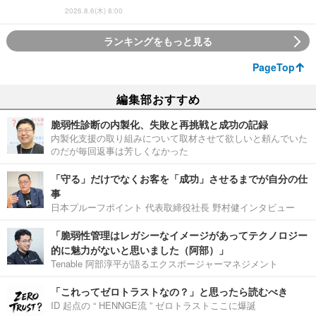
2026.8.6(木) 8:00
ランキングをもっと見る
PageTop
編集部おすすめ
脆弱性診断の内製化、失敗と再挑戦と成功の記録
内製化支援の取り組みについて取材させて欲しいと頼んでいた
のだが毎回返事は芳しくなかった
「守る」だけでなくお客を「成功」させるまでが自分の仕
事
日本プルーフポイント 代表取締役社長 野村健インタビュー
「脆弱性管理はレガシーなイメージがあってテクノロジー
的に魅力がないと思いました（阿部）」
Tenable 阿部淳平が語るエクスポージャーマネジメント
「これってゼロトラストなの？」と思ったら読むべき
ID 起点の “ HENNGE流 ” ゼロトラストここに爆誕