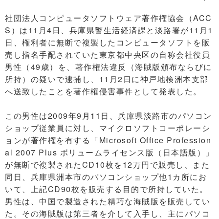
社団法人コンピュータソフトウェア著作権協会（ACC
S）は11月4日、兵庫県警生活経済課と淡路署が11月1
日、権利者に無断で複製したコンピュータソフトを販
売し指名手配されていた東京都中央区の自称会社役員
男性（49歳）を、著作権法違反（海賊版頒布ならびに
所持）の疑いで逮捕し、11月2日に神戸地検洲本支部
へ送致したことを著作権侵害事件として発表した。
この男性は2009年9月11日、兵庫県淡路市のパソコン
ショップ従業員に対し、マイクロソフトコーポレーシ
ョンが著作権を有する「Microsoft Office Profession
al 2007 Plus ボリュームライセンス版（日本語版）」
が無断で複製されたCD10枚を12万円で販売し、また
同日、兵庫県洲本市のパソコンショップ他1カ所にお
いて、上記CD90枚を販売する目的で所持していた。
男性は、中国で製造された精巧な海賊版を販売してい
た。その海賊版は第三者を介して入手し、主にパソコ