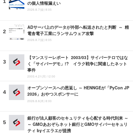
の個人情報漏えい
2026.8.7(金) 8:05
ADサーバ上のデータが外部へ転送されたと判断 ～ 精
電舎電子工業にランサムウェア攻撃
2026.8.7(金) 8:05
【マンスリーレポート 2003/03】サイバーテロではな
く「サイバーデモ」!? イラク戦争に関連したネット
事件
2003.4.21(月) 12:00
オープンソースへの恩返し ～ HENNGEが「PyCon JP
2026」おやつスポンサーに
2026.8.6(木) 8:00
銀行が法人顧客のセキュリティを心配する時代到来 ～
～ GMOあおぞらネット銀行とGMOサイバーセキュリ
ティ byイエラエが提携