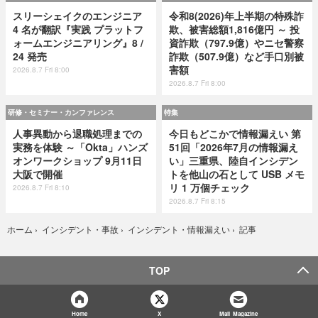
スリーシェイクのエンジニア
令和8(2026)年上半期の特殊詐
4 名が翻訳『実践 プラットフ
欺、被害総額1,816億円 ～ 投
ォームエンジニアリング』8 /
資詐欺（797.9億）やニセ警察
24 発売
詐欺（507.9億）など手口別被
害額
2026.8.7 Fri 8:00
2026.8.7 Fri 8:00
研修・セミナー・カンファレンス
特集
人事異動から退職処理までの
今日もどこかで情報漏えい 第
実務を体験 ～「Okta」ハンズ
51回「2026年7月の情報漏え
オンワークショップ 9月11日
い」三重県、陸自インシデン
大阪で開催
トを他山の石として USB メモ
リ 1 万個チェック
2026.8.7 Fri 8:10
2026.8.7 Fri 8:15
記事
ホーム
›
インシデント・事故
›
インシデント・情報漏えい
›
TOP
Home
X
Mail Magazine