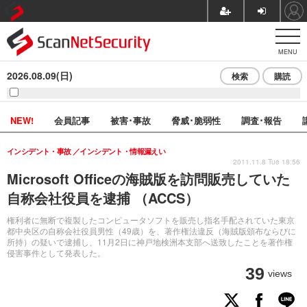
MENU
2026.08.09(日)
検索
購読
NEW!
会員記事
被害･事故
脅威･脆弱性
調査･報告
インシデント・事故
インシデント・情報漏えい
2011.11.8 Tue 18:56
Microsoft Officeの海賊版を訪問販売していた
自称会社役員を逮捕 （ACCS）
権利者に無断で複製したコンピュータソフトを販売し指名手配されていた東京
都中央区の自称会社役員男性（49歳）を、著作権法違反（海賊版頒布ならびに
所持）の疑いで逮捕し、11月2日に神戸地検洲本支部へ送致したことを著作権
侵害事件として発表した。
39
views