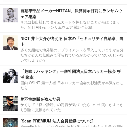
自動車部品メーカーNITTAN、決算開示目前にランサムウ
ェア感染
それは朝出社してタイムカードを押せないことからはじまっ
た。NITTAN vs ランサムウェア 戦い全記録
NICT 井上大介が考える 日本の「セキュリティ自給率」向
上
多くの組織で海外製のアプライアンスを導入していますが自分
たちがどんな仕組みで守られているかわかっていないんじゃな
いでしょうか？
「趣味：ハッキング」一般社団法人日本ハッカー協会 杉
浦 隆幸
国内 OSINT 第一人者 日本ハッカー協会の杉浦氏が本気を出し
たら
脆弱性診断を盗んだ男
かくして「良い診断」の定義が気づいたらいつの間にかすっか
り別物に交換されていた
[Scan PREMIUM 法人会員登録について]
Security Information Wants To Be Shared.「セキュリティ情報