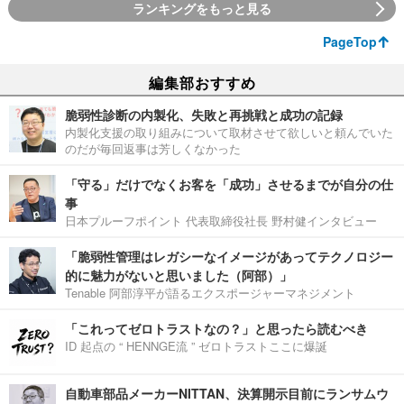
ランキングをもっと見る
PageTop
編集部おすすめ
脆弱性診断の内製化、失敗と再挑戦と成功の記録
内製化支援の取り組みについて取材させて欲しいと頼んでいた
のだが毎回返事は芳しくなかった
「守る」だけでなくお客を「成功」させるまでが自分の仕
事
日本プルーフポイント 代表取締役社長 野村健インタビュー
「脆弱性管理はレガシーなイメージがあってテクノロジー
的に魅力がないと思いました（阿部）」
Tenable 阿部淳平が語るエクスポージャーマネジメント
「これってゼロトラストなの？」と思ったら読むべき
ID 起点の “ HENNGE流 ” ゼロトラストここに爆誕
自動車部品メーカーNITTAN、決算開示目前にランサムウ