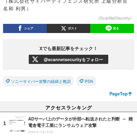
（株式会社サイバーディフェンス研究所 上級分析官
名和 利男）
《ScanNetSecurity》
シェア
ポスト
送る
Xでも最新記事をチェック！
@scannetsecurityをフォロー
ソニーサイバー攻撃の経緯と教訓
PSN
PageTop
アクセスランキング
ADサーバ上のデータが外部へ転送されたと判断 ～ 精
電舎電子工業にランサムウェア攻撃
2026.8.7(金) 8:05