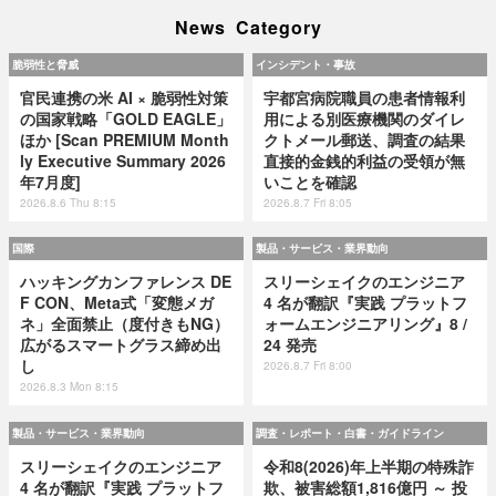
News Category
脆弱性と脅威
インシデント・事故
官民連携の米 AI × 脆弱性対策
宇都宮病院職員の患者情報利
の国家戦略「GOLD EAGLE」
用による別医療機関のダイレ
ほか [Scan PREMIUM Month
クトメール郵送、調査の結果
ly Executive Summary 2026
直接的金銭的利益の受領が無
年7月度]
いことを確認
2026.8.6 Thu 8:15
2026.8.7 Fri 8:05
国際
製品・サービス・業界動向
ハッキングカンファレンス DE
スリーシェイクのエンジニア
F CON、Meta式「変態メガ
4 名が翻訳『実践 プラットフ
ネ」全面禁止（度付きもNG）
ォームエンジニアリング』8 /
広がるスマートグラス締め出
24 発売
し
2026.8.7 Fri 8:00
2026.8.3 Mon 8:15
製品・サービス・業界動向
調査・レポート・白書・ガイドライン
スリーシェイクのエンジニア
令和8(2026)年上半期の特殊詐
4 名が翻訳『実践 プラットフ
欺、被害総額1,816億円 ～ 投