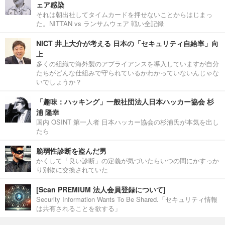
ェア感染
それは朝出社してタイムカードを押せないことからはじまっ
た。NITTAN vs ランサムウェア 戦い全記録
NICT 井上大介が考える 日本の「セキュリティ自給率」向
上
多くの組織で海外製のアプライアンスを導入していますが自分
たちがどんな仕組みで守られているかわかっていないんじゃな
いでしょうか？
「趣味：ハッキング」一般社団法人日本ハッカー協会 杉
浦 隆幸
国内 OSINT 第一人者 日本ハッカー協会の杉浦氏が本気を出し
たら
脆弱性診断を盗んだ男
かくして「良い診断」の定義が気づいたらいつの間にかすっか
り別物に交換されていた
[Scan PREMIUM 法人会員登録について]
Security Information Wants To Be Shared.「セキュリティ情報
は共有されることを欲する」