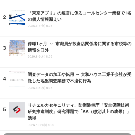
「東京アプリ」の運営に係るコールセンター業務で1名
の個人情報漏えい
2026.8.7(金) 8:05
停職1ヶ月 ～ 市職員が飲食店関係者に関する市税等の
情報を口外
2026.8.6(木) 8:05
調査データの加工や転用 ～ 大和ハウス工業子会社が受
託した地盤調査業務で不適切行為
2026.8.5(水) 8:05
リチェルカセキュリティ、防衛装備庁「安全保障技術
研究推進制度」研究課題で「AA（想定以上の成果）」
獲得
2026.4.22(水) 8:00