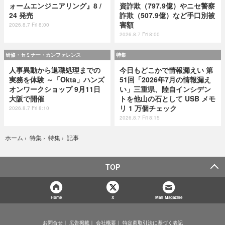
ォームエンジニアリング』8 /
資詐欺（797.9億）やニセ警察
24 発売
詐欺（507.9億）など手口別被
害額
2026.8.7 Fri 8:00
2026.8.7 Fri 8:00
研修・セミナー・カンファレンス
特集
人事異動から退職処理までの
今日もどこかで情報漏えい 第
実務を体験 ～「Okta」ハンズ
51回「2026年7月の情報漏え
オンワークショップ 9月11日
い」三重県、陸自インシデン
大阪で開催
トを他山の石として USB メモ
リ 1 万個チェック
2026.8.7 Fri 8:10
2026.8.7 Fri 8:15
記事
ホーム
›
特集
›
特集
›
TOP
Home
X
Mail Magazine
お問合せ
広告掲載
会社概要
特定商取引法に基づく表記