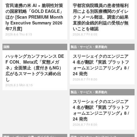
官民連携の米 AI × 脆弱性対策
宇都宮病院職員の患者情報利
の国家戦略「GOLD EAGLE」
用による別医療機関のダイレ
ほか [Scan PREMIUM Month
クトメール郵送、調査の結果
ly Executive Summary 2026
直接的金銭的利益の受領が無
年7月度]
いことを確認
2026.8.6 Thu 8:15
2026.8.7 Fri 8:05
国際
製品・サービス・業界動向
ハッキングカンファレンス DE
スリーシェイクのエンジニア
F CON、Meta式「変態メガ
4 名が翻訳『実践 プラットフ
ネ」全面禁止（度付きもNG）
ォームエンジニアリング』8 /
広がるスマートグラス締め出
24 発売
し
2026.8.7 Fri 8:00
2026.8.3 Mon 8:15
製品・サービス・業界動向
スリーシェイクのエンジニア
4 名が翻訳『実践 プラットフ
ォームエンジニアリング』8 /
24 発売
2026.8.7 Fri 8:00