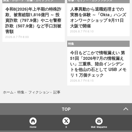
調査・レポート・白書・ガイドライン
研修・セミナー・カンファレンス
令和8(2026)年上半期の特殊詐
人事異動から退職処理までの
欺、被害総額1,816億円 ～ 投
実務を体験 ～「Okta」ハンズ
資詐欺（797.9億）やニセ警察
オンワークショップ 9月11日
詐欺（507.9億）など手口別被
大阪で開催
害額
2026.8.7 Fri 8:10
2026.8.7 Fri 8:00
特集
今日もどこかで情報漏えい 第
51回「2026年7月の情報漏え
い」三重県、陸自インシデン
トを他山の石として USB メモ
リ 1 万個チェック
2026.8.7 Fri 8:15
記事
ホーム
›
特集
›
フィクション
›
TOP
Home
X
Mail Magazine