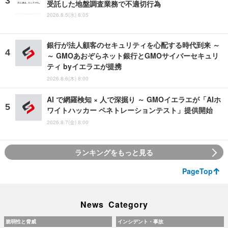
受託した地盤調査業務で不適切行為
2026.8.5(水) 8:05
銀行が法人顧客のセキュリティを心配する時代到来 ～
～ GMOあおぞらネット銀行とGMOサイバーセキュリ
ティ byイエラエが提携
2026.8.6(木) 8:00
AI で網羅検知 × 人で深掘り ～ GMOイエラエが「AIホ
ワイトハッカー ペネトレーションテスト」提供開始
2026.8.7(金) 8:00
ランキングをもっと見る
PageTop
News Category
脆弱性と脅威
インシデント・事故