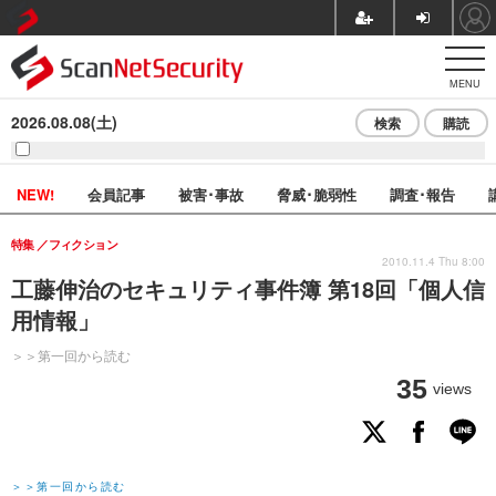
MENU
2026.08.08(土)
検索
購読
NEW!
会員記事
被害･事故
脅威･脆弱性
調査･報告
特集
フィクション
2010.11.4 Thu 8:00
工藤伸治のセキュリティ事件簿 第18回「個人信
用情報」
＞＞第一回から読む
35
views
＞＞第一回から読む