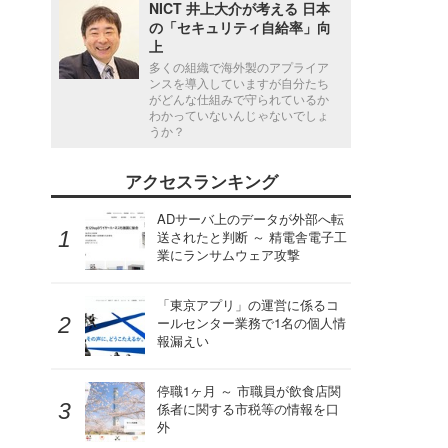
NICT 井上大介が考える 日本
の「セキュリティ自給率」向
上
多くの組織で海外製のアプライア
ンスを導入していますが自分たち
がどんな仕組みで守られているか
わかっていないんじゃないでしょ
うか？
アクセスランキング
ADサーバ上のデータが外部へ転
送されたと判断 ～ 精電舎電子工
業にランサムウェア攻撃
「東京アプリ」の運営に係るコ
ールセンター業務で1名の個人情
報漏えい
停職1ヶ月 ～ 市職員が飲食店関
係者に関する市税等の情報を口
外