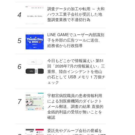
調査データの加工や転用 ～ 大和
ハウス工業子会社が受託した地
盤調査業務で不適切行為
LINE GAMEでユーザー内部識別
子を外部の広告ツールに送信、
総務省から行政指導
今日もどこかで情報漏えい 第51
回「2026年7月の情報漏えい」三
重県、陸自インシデントを他山
の石として USB メモリ 1 万個チ
ェック
宇都宮病院職員の患者情報利用
による別医療機関のダイレクト
メール郵送、調査の結果 直接的
金銭的利益の受領が無いことを
確認
委託先やグループ会社の脅威を