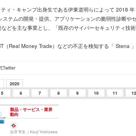
キュリティ・キャンプ出身生である伊東道明らによって 2018 年
システムの開発・提供、アプリケーションの脆弱性診断やセ
などを主な事業とし、「既存のサイバーセキュリティ技術を
Real Money Trade）などの不正を検知する「 Ste
Twitter
1
2020
5
6
7
8
9
10
11
1
製品・サービス・業界
動向
吉澤 亨史（ Kouji Yoshizawa