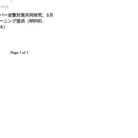
）
n 8:05
イバー攻撃対策共同研究、5月
ーニング提供（MBSD、
ack）
Page 1 of 1