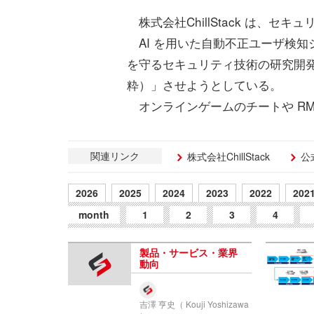
株式会社ChillStack は、セ
AI を用いた自動不正ユーザ検知
を守るセキュリティ技術の研究開発
粋）」させようとしている。
オンラインゲームのチートや RMT（
関連リンク
株式会社ChillStack
公式
2026
2025
2024
2023
2022
202
month
1
2
3
4
製品・サービス・業界
動向
吉澤 亨史（ Kouji Yoshizawa