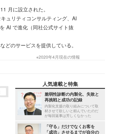
 11 月に設立された。
キュリティコンサルティング、AI
 AI で進化（同社公式サイト抜
na 」などのサービスを提供している。
※2020年4月現在の情報
人気連載と特集
2
脆弱性診断の内製化、失敗と
再挑戦と成功の記録
内製化支援の取り組みについて取
材させて欲しいと頼んでいたのだ
が毎回返事は芳しくなかった
「守る」だけでなくお客を
「成功」させるまでが自分の