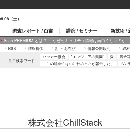
.08.08（土）
調査レポート / 白書
講演 / セミナー
新技術 /
Scan PREMIUM とは ? ～ なぜセキュリティ情報は面白くないのか
RSS
情報提供
訂正 お詫び
情報公開原則
取材
ハッカー協会
"エンジニアの楽園"
愛
賞金
注目検索ワード
「この脆弱性は〇〇社の△△が報告した」
ペン
株式会社ChillStack