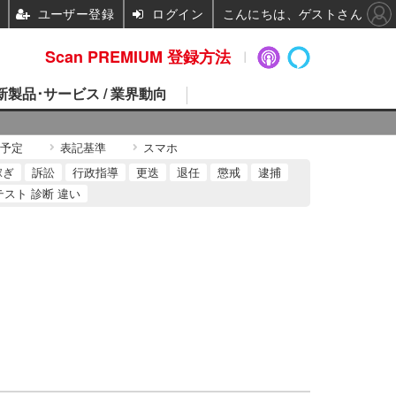
ユーザー登録
ログイン
こんにちは、ゲストさん
Scan PREMIUM 登録方法
 新製品･サービス / 業界動向
予定
表記基準
スマホ
稼ぎ
訴訟
行政指導
更迭
退任
懲戒
逮捕
テスト 診断 違い