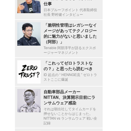
仕事
日本プルーフポイント 代表取締役
社長 野村健インタビュー
「脆弱性管理はレガシーなイ
メージがあってテクノロジー
的に魅力がないと思いました
（阿部）」
Tenable 阿部淳平が語るエクスポ
ージャーマネジメント
「これってゼロトラストな
の？」と思ったら読むべき
ID 起点の “ HENNGE流 ” ゼロトラ
ストここに爆誕
自動車部品メーカー
NITTAN、決算開示目前にラ
ンサムウェア感染
それは朝出社してタイムカードを
押せないことからはじまった。
NITTAN vs ランサムウェア 戦い全
記録