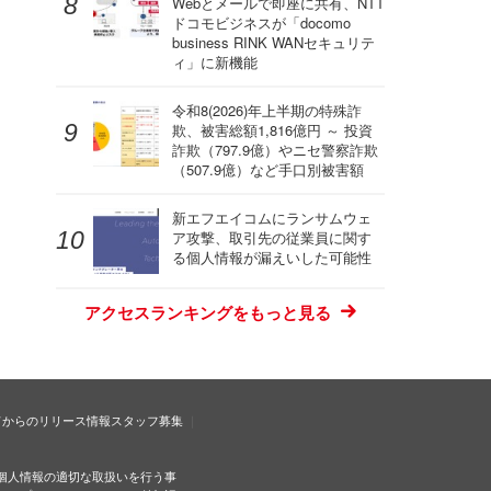
Webとメールで即座に共有、NTT
ドコモビジネスが「docomo
business RINK WANセキュリテ
ィ」に新機能
令和8(2026)年上半期の特殊詐
欺、被害総額1,816億円 ～ 投資
詐欺（797.9億）やニセ警察詐欺
（507.9億）など手口別被害額
新エフエイコムにランサムウェ
ア攻撃、取引先の従業員に関す
る個人情報が漏えいした可能性
アクセスランキングをもっと見る
ドからのリリース情報
スタッフ募集
個人情報の適切な取扱いを行う事