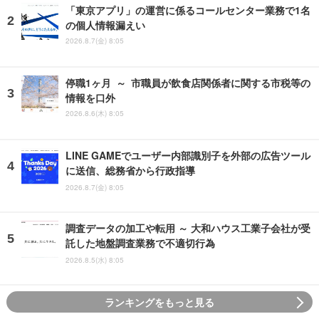
「東京アプリ」の運営に係るコールセンター業務で1名
の個人情報漏えい
2026.8.7(金) 8:05
停職1ヶ月 ～ 市職員が飲食店関係者に関する市税等の
情報を口外
2026.8.6(木) 8:05
LINE GAMEでユーザー内部識別子を外部の広告ツール
に送信、総務省から行政指導
2026.8.7(金) 8:05
調査データの加工や転用 ～ 大和ハウス工業子会社が受
託した地盤調査業務で不適切行為
2026.8.5(水) 8:05
ランキングをもっと見る