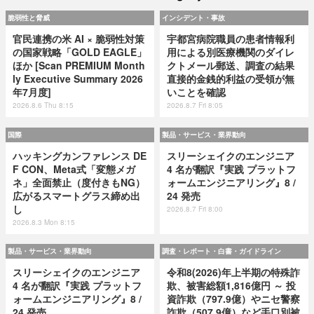
脆弱性と脅威
インシデント・事故
官民連携の米 AI × 脆弱性対策
宇都宮病院職員の患者情報利
の国家戦略「GOLD EAGLE」
用による別医療機関のダイレ
ほか [Scan PREMIUM Month
クトメール郵送、調査の結果
ly Executive Summary 2026
直接的金銭的利益の受領が無
年7月度]
いことを確認
2026.8.6 Thu 8:15
2026.8.7 Fri 8:05
国際
製品・サービス・業界動向
ハッキングカンファレンス DE
スリーシェイクのエンジニア
F CON、Meta式「変態メガ
4 名が翻訳『実践 プラットフ
ネ」全面禁止（度付きもNG）
ォームエンジニアリング』8 /
広がるスマートグラス締め出
24 発売
し
2026.8.7 Fri 8:00
2026.8.3 Mon 8:15
製品・サービス・業界動向
調査・レポート・白書・ガイドライン
スリーシェイクのエンジニア
令和8(2026)年上半期の特殊詐
4 名が翻訳『実践 プラットフ
欺、被害総額1,816億円 ～ 投
ォームエンジニアリング』8 /
資詐欺（797.9億）やニセ警察
24 発売
詐欺（507.9億）など手口別被