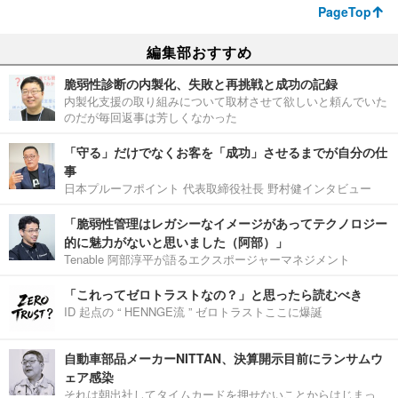
PageTop
編集部おすすめ
脆弱性診断の内製化、失敗と再挑戦と成功の記録
内製化支援の取り組みについて取材させて欲しいと頼んでいた
のだが毎回返事は芳しくなかった
「守る」だけでなくお客を「成功」させるまでが自分の仕
事
日本プルーフポイント 代表取締役社長 野村健インタビュー
「脆弱性管理はレガシーなイメージがあってテクノロジー
的に魅力がないと思いました（阿部）」
Tenable 阿部淳平が語るエクスポージャーマネジメント
「これってゼロトラストなの？」と思ったら読むべき
ID 起点の “ HENNGE流 ” ゼロトラストここに爆誕
自動車部品メーカーNITTAN、決算開示目前にランサムウ
ェア感染
それは朝出社してタイムカードを押せないことからはじまっ