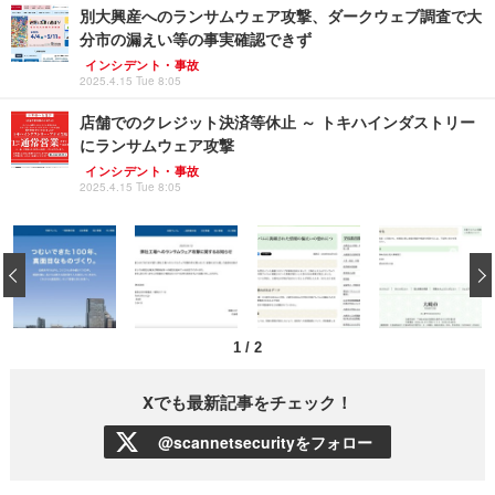
別大興産へのランサムウェア攻撃、ダークウェブ調査で大
分市の漏えい等の事実確認できず
インシデント・事故
2025.4.15 Tue 8:05
店舗でのクレジット決済等休止 ～ トキハインダストリー
にランサムウェア攻撃
インシデント・事故
2025.4.15 Tue 8:05
‹
1
/
2
Xでも最新記事をチェック！
@scannetsecurityをフォロー