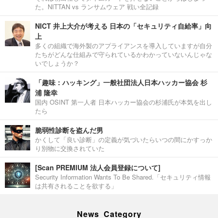
た。NITTAN vs ランサムウェア 戦い全記録
NICT 井上大介が考える 日本の「セキュリティ自給率」向
上
多くの組織で海外製のアプライアンスを導入していますが自分
たちがどんな仕組みで守られているかわかっていないんじゃな
いでしょうか？
「趣味：ハッキング」一般社団法人日本ハッカー協会 杉
浦 隆幸
国内 OSINT 第一人者 日本ハッカー協会の杉浦氏が本気を出し
たら
脆弱性診断を盗んだ男
かくして「良い診断」の定義が気づいたらいつの間にかすっか
り別物に交換されていた
[Scan PREMIUM 法人会員登録について]
Security Information Wants To Be Shared.「セキュリティ情報
は共有されることを欲する」
News Category