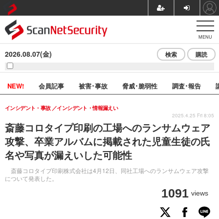
MENU
2026.08.07(金)
検索
購読
NEW!
会員記事
被害･事故
脅威･脆弱性
調査･報告
インシデント・事故
インシデント・情報漏えい
2025.4.25 Fri 8:05
斎藤コロタイプ印刷の工場へのランサムウェア
攻撃、卒業アルバムに掲載された児童生徒の氏
名や写真が漏えいした可能性
斎藤コロタイプ印刷株式会社は4月12日、同社工場へのランサムウェア攻撃
について発表した。
1091
views