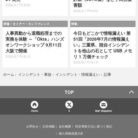
害額
2026.8.7 Fri 8:00
2026.8.7 Fri 8:00
研修・セミナー・カンファレンス
特集
人事異動から退職処理までの
今日もどこかで情報漏えい 第
実務を体験 ～「Okta」ハンズ
51回「2026年7月の情報漏え
オンワークショップ 9月11日
い」三重県、陸自インシデン
大阪で開催
トを他山の石として USB メモ
リ 1 万個チェック
2026.8.7 Fri 8:10
2026.8.7 Fri 8:15
記事
ホーム
›
インシデント・事故
›
インシデント・情報漏えい
›
TOP
Home
X
Mail Magazine
お問合せ
広告掲載
会社概要
特定商取引法に基づく表記
個人情報保護方針