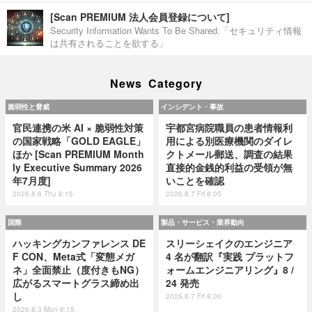
[Scan PREMIUM 法人会員登録について]
Security Information Wants To Be Shared.「セキュリティ情報
は共有されることを欲する」
News Category
脆弱性と脅威
インシデント・事故
官民連携の米 AI × 脆弱性対策
宇都宮病院職員の患者情報利
の国家戦略「GOLD EAGLE」
用による別医療機関のダイレ
ほか [Scan PREMIUM Month
クトメール郵送、調査の結果
ly Executive Summary 2026
直接的金銭的利益の受領が無
年7月度]
いことを確認
2026.8.6 Thu 8:15
2026.8.7 Fri 8:05
国際
製品・サービス・業界動向
ハッキングカンファレンス DE
スリーシェイクのエンジニア
F CON、Meta式「変態メガ
4 名が翻訳『実践 プラットフ
ネ」全面禁止（度付きもNG）
ォームエンジニアリング』8 /
広がるスマートグラス締め出
24 発売
し
2026.8.7 Fri 8:00
2026.8.3 Mon 8:15