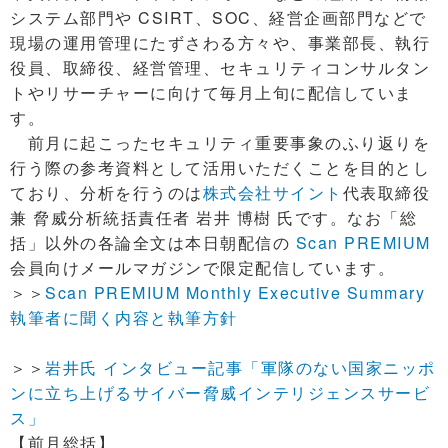
システム部門や CSIRT、SOC、経営企画部門などで
現場の運用管理にたずさわる方々や、事業部長、執行
役員、取締役、経営管理、セキュリティコンサルタン
トやリサーチャーに向けて毎月上旬に配信していま
す。
前月に起こったセキュリティ重要事象のふり返りを
行う際の参考資料として活用いただくことを目的とし
ており、分析を行うのは
株式会社サイント
代表取締役
兼 脅威分析統括責任者 岩井 博樹 氏です。なお「総
括」以外の各論全文は本日朝配信の
Scan PREMIUM
会員向けメールマガジンで限定配信しています。
＞＞
Scan PREMIUM Monthly Executive Summary
執筆者に聞く内容と執筆方針
＞＞
岩井氏 インタビュー記事「軍隊のない国家ニッポ
ンに立ち上げるサイバー脅威インテリジェンスサービ
ス」
【前月総括】