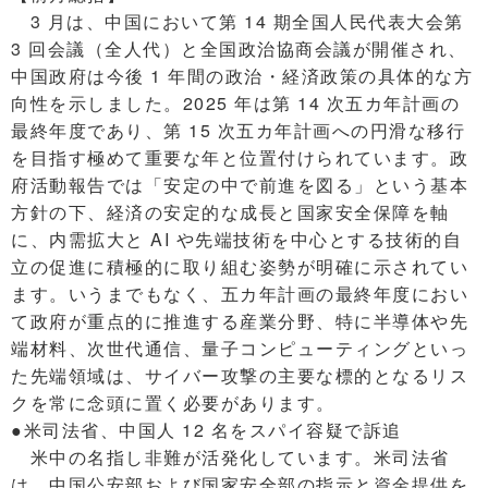
3 月は、中国において第 14 期全国人民代表大会第
3 回会議（全人代）と全国政治協商会議が開催され、
中国政府は今後 1 年間の政治・経済政策の具体的な方
向性を示しました。2025 年は第 14 次五カ年計画の
最終年度であり、第 15 次五カ年計画への円滑な移行
を目指す極めて重要な年と位置付けられています。政
府活動報告では「安定の中で前進を図る」という基本
方針の下、経済の安定的な成長と国家安全保障を軸
に、内需拡大と AI や先端技術を中心とする技術的自
立の促進に積極的に取り組む姿勢が明確に示されてい
ます。いうまでもなく、五カ年計画の最終年度におい
て政府が重点的に推進する産業分野、特に半導体や先
端材料、次世代通信、量子コンピューティングといっ
た先端領域は、サイバー攻撃の主要な標的となるリス
クを常に念頭に置く必要があります。
●米司法省、中国人 12 名をスパイ容疑で訴追
米中の名指し非難が活発化しています。米司法省
は、中国公安部および国家安全部の指示と資金提供を