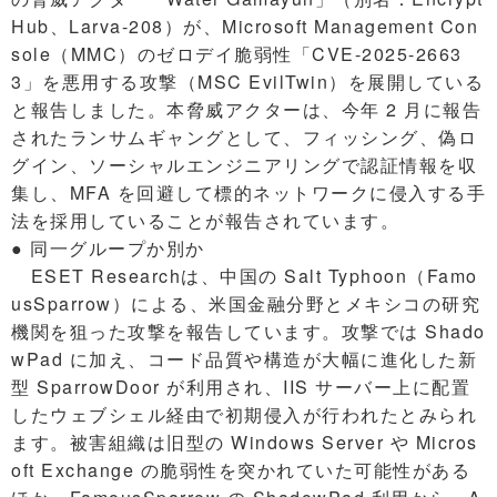
Hub、Larva-208）が、Microsoft Management Con
sole（MMC）のゼロデイ脆弱性「CVE-2025-2663
3」を悪用する攻撃（MSC EvilTwin）を展開している
と報告しました。本脅威アクターは、今年 2 月に報告
されたランサムギャングとして、フィッシング、偽ロ
グイン、ソーシャルエンジニアリングで認証情報を収
集し、MFA を回避して標的ネットワークに侵入する手
法を採用していることが報告されています。
● 同一グループか別か
ESET Researchは、中国の Salt Typhoon（Famo
usSparrow）による、米国金融分野とメキシコの研究
機関を狙った攻撃を報告しています。攻撃では Shado
wPad に加え、コード品質や構造が大幅に進化した新
型 SparrowDoor が利用され、IIS サーバー上に配置
したウェブシェル経由で初期侵入が行われたとみられ
ます。被害組織は旧型の Windows Server や Micros
oft Exchange の脆弱性を突かれていた可能性がある