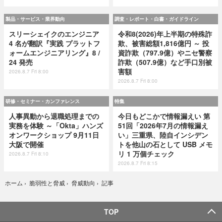
製品・サービス・業界動向
調査・レポート・白書・ガイドライン
スリーシェイクのエンジニア
令和8(2026)年上半期の特殊詐
4 名が翻訳『実践 プラットフ
欺、被害総額1,816億円 ～ 投
ォームエンジニアリング』8 /
資詐欺（797.9億）やニセ警察
24 発売
詐欺（507.9億）など手口別被
害額
2026.8.7 Fri 8:00
2026.8.7 Fri 8:00
研修・セミナー・カンファレンス
特集
人事異動から退職処理までの
今日もどこかで情報漏えい 第
実務を体験 ～「Okta」ハンズ
51回「2026年7月の情報漏え
オンワークショップ 9月11日
い」三重県、陸自インシデン
大阪で開催
トを他山の石として USB メモ
リ 1 万個チェック
2026.8.7 Fri 8:10
2026.8.7 Fri 8:15
記事
ホーム
›
脆弱性と脅威
›
脅威動向
›
TOP