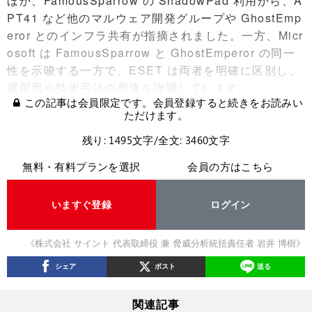
ほか、FamousSparrow の ShadowPad 利用から、A
PT41 など他のマルウェア開発グループや GhostEmp
eror とのインフラ共有が指摘されました。一方、Micr
osoft は FamousSparrow と GhostEmperor の同一
性を示唆する一方で、ESET は両者を明確に区別し、
運用面や技術手法の相違を強調しています。
この記事は会員限定です。会員登録すると続きをお読みい
ただけます。
残り: 1495文字/全文: 3460文字
無料・有料プランを選択
会員の方はこちら
いますぐ登録
ログイン
《株式会社 サイント 代表取締役 兼 脅威分析統括責任者 岩井 博樹》
シェア
ポスト
送る
関連記事