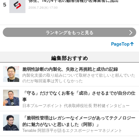
2006.7.26(水) 17:00
ランキングをもっと見る
PageTop
編集部おすすめ
脆弱性診断の内製化、失敗と再挑戦と成功の記録
内製化支援の取り組みについて取材させて欲しいと頼んでいた
のだが毎回返事は芳しくなかった
「守る」だけでなくお客を「成功」させるまでが自分の仕
事
日本プルーフポイント 代表取締役社長 野村健インタビュー
「脆弱性管理はレガシーなイメージがあってテクノロジー
的に魅力がないと思いました（阿部）」
Tenable 阿部淳平が語るエクスポージャーマネジメント