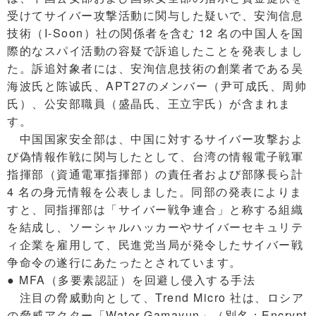
受けてサイバー攻撃活動に関与した疑いで、安洵信息
技術（I-Soon）社の関係者を含む 12 名の中国人を国
際的なスパイ活動の容疑で訴追したことを発表しまし
た。訴追対象者には、安洵信息技術の創業者である吴
海波氏と陈诚氏、APT27のメンバー（尹可成氏、周帅
氏）、公安部職員（盛晶氏、王立宇氏）が含まれま
す。
中国国家安全部は、中国に対するサイバー攻撃およ
び偽情報作戦に関与したとして、台湾の情報電子戦軍
指揮部（資通電軍指揮部）の責任者および部隊長ら計
4 名の身元情報を公表しました。同部の発表によりま
すと、同指揮部は「サイバー戦争連合」と称する組織
を結成し、ソーシャルハッカーやサイバーセキュリテ
ィ企業を雇用して、民進党当局が発令したサイバー戦
争命令の遂行にあたったとされています。
● MFA（多要素認証）を回避し侵入する手法
注目の脅威動向として、Trend Micro 社は、ロシア
の脅威アクター「Water Gamayun」（別名：Encrypt