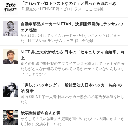
「これってゼロトラストなの？」と思ったら読むべき
ID 起点の “ HENNGE流 ” ゼロトラストここに爆誕
自動車部品メーカーNITTAN、決算開示目前にランサムウ
ェア感染
それは朝出社してタイムカードを押せないことからはじまっ
た。NITTAN vs ランサムウェア 戦い全記録
NICT 井上大介が考える 日本の「セキュリティ自給率」向
上
多くの組織で海外製のアプライアンスを導入していますが自分
たちがどんな仕組みで守られているかわかっていないんじゃな
いでしょうか？
「趣味：ハッキング」一般社団法人日本ハッカー協会 杉
浦 隆幸
国内 OSINT 第一人者 日本ハッカー協会の杉浦氏が本気を出し
たら
脆弱性診断を盗んだ男
かくして「良い診断」の定義が気づいたらいつの間にかすっか
り別物に交換されていた