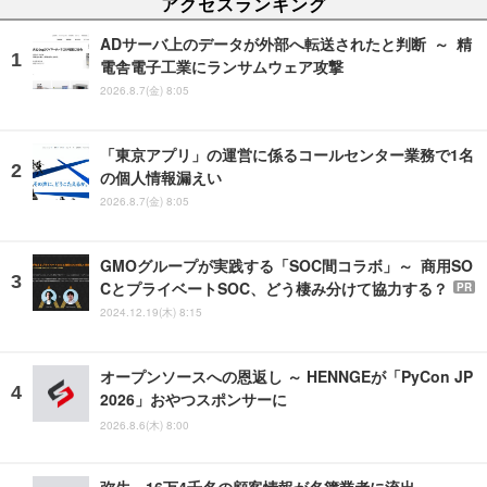
アクセスランキング
ADサーバ上のデータが外部へ転送されたと判断 ～ 精
電舎電子工業にランサムウェア攻撃
2026.8.7(金) 8:05
「東京アプリ」の運営に係るコールセンター業務で1名
の個人情報漏えい
2026.8.7(金) 8:05
GMOグループが実践する「SOC間コラボ」～ 商用SO
CとプライベートSOC、どう棲み分けて協力する？
PR
2024.12.19(木) 8:15
オープンソースへの恩返し ～ HENNGEが「PyCon JP
2026」おやつスポンサーに
2026.8.6(木) 8:00
弥生、16万4千名の顧客情報が名簿業者に流出