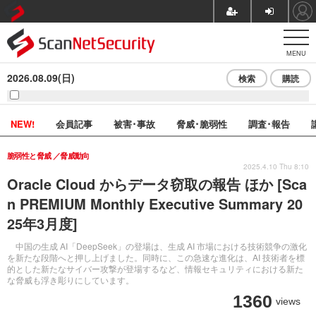
MENU
2026.08.09(日)
検索
購読
NEW!
会員記事
被害･事故
脅威･脆弱性
調査･報告
脆弱性と脅威
脅威動向
2025.4.10 Thu 8:10
Oracle Cloud からデータ窃取の報告 ほか [Sca
n PREMIUM Monthly Executive Summary 20
25年3月度]
中国の生成 AI「DeepSeek」の登場は、生成 AI 市場における技術競争の激化
を新たな段階へと押し上げました。同時に、この急速な進化は、AI 技術者を標
的とした新たなサイバー攻撃が登場するなど、情報セキュリティにおける新た
な脅威も浮き彫りにしています。
1360
views