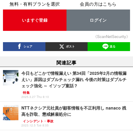
無料・有料プランを選択
会員の方はこちら
いますぐ登録
ログイン
《ScanNetSecurity》
シェア
ポスト
送る
関連記事
今日もどこかで情報漏えい 第34回「2025年2月の情報漏
えい」原因はダブルチェック漏れ 今後の対策はダブルチ
ェック強化 ～ イソップ童話？
特集
2025.3.27 Thu 8:10
NTTネクシア元社員が顧客情報を不正利用し nanaco 残
高を詐取、懲戒解雇処分に
インシデント・事故
2023.12.5 Tue 8:05