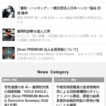
「趣味：ハッキング」一般社団法人日本ハッカー協会 杉
浦 隆幸
国内 OSINT 第一人者 日本ハッカー協会の杉浦氏が本気を出し
たら
脆弱性診断を盗んだ男
かくして「良い診断」の定義が気づいたらいつの間にかすっか
り別物に交換されていた
[Scan PREMIUM 法人会員登録について]
Security Information Wants To Be Shared.「セキュリティ情報
は共有されることを欲する」
News Category
脆弱性と脅威
インシデント・事故
官民連携の米 AI × 脆弱性対策
宇都宮病院職員の患者情報利
の国家戦略「GOLD EAGLE」
用による別医療機関のダイレ
ほか [Scan PREMIUM Month
クトメール郵送、調査の結果
ly Executive Summary 2026
直接的金銭的利益の受領が無
年7月度]
いことを確認