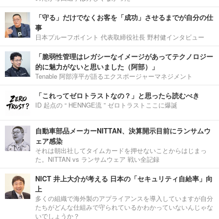
「守る」だけでなくお客を「成功」させるまでが自分の仕
事
日本プルーフポイント 代表取締役社長 野村健インタビュー
「脆弱性管理はレガシーなイメージがあってテクノロジー
的に魅力がないと思いました（阿部）」
Tenable 阿部淳平が語るエクスポージャーマネジメント
「これってゼロトラストなの？」と思ったら読むべき
ID 起点の “ HENNGE流 ” ゼロトラストここに爆誕
自動車部品メーカーNITTAN、決算開示目前にランサムウ
ェア感染
それは朝出社してタイムカードを押せないことからはじまっ
た。NITTAN vs ランサムウェア 戦い全記録
NICT 井上大介が考える 日本の「セキュリティ自給率」向
上
多くの組織で海外製のアプライアンスを導入していますが自分
たちがどんな仕組みで守られているかわかっていないんじゃな
いでしょうか？