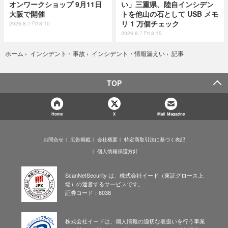
オンワークショップ 9月11日
い」三重県、陸自インシデン
大阪で開催
トを他山の石として USB メモ
リ 1 万個チェック
2026.8.7 Fri 8:10
2026.8.7 Fri 8:15
記事
ホーム
›
インシデント・事故
›
インシデント・情報漏えい
›
TOP
Home
X
Mail Magazine
お問合せ
広告掲載
会社概要
特定商取引法に基づく表記
個人情報保護方針
ScanNetSecurity は、株式会社イード（東証グロース上
場）の運営するサービスです。
証券コード：6038
株式会社イードは、個人情報の適切な取扱いを行う事業