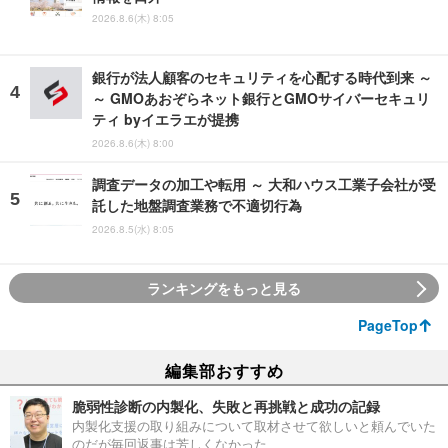
2026.8.6(木) 8:05
銀行が法人顧客のセキュリティを心配する時代到来 ～
～ GMOあおぞらネット銀行とGMOサイバーセキュリ
ティ byイエラエが提携
2026.8.6(木) 8:00
調査データの加工や転用 ～ 大和ハウス工業子会社が受
託した地盤調査業務で不適切行為
2026.8.5(水) 8:05
ランキングをもっと見る
PageTop
編集部おすすめ
脆弱性診断の内製化、失敗と再挑戦と成功の記録
内製化支援の取り組みについて取材させて欲しいと頼んでいた
のだが毎回返事は芳しくなかった