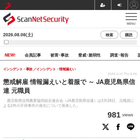
MENU
2026.08.08(土)
検索
購読
NEW!
会員記事
被害･事故
脅威･脆弱性
調査･報告
インシデント・事故
インシデント・情報漏えい
2025.4.10 Thu 8:05
懲戒解雇 情報漏えいと着服で ～ JA鹿児島県信
連 元職員
鹿児島県信用農業協同組合連合会（JA鹿児島県信連）は3月28日、元職員に
よる2件の不祥事件の発生について発表した。
981
views