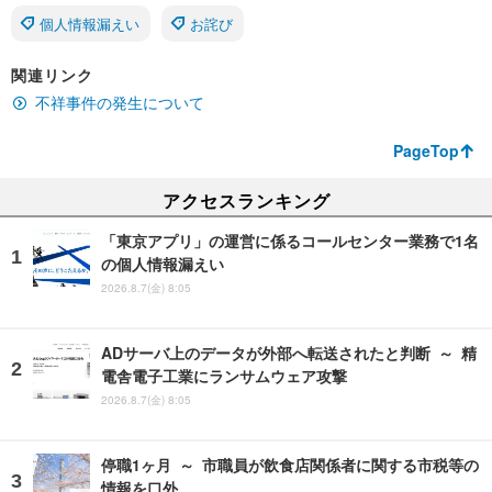
個人情報漏えい
お詫び
関連リンク
不祥事件の発生について
PageTop
アクセスランキング
「東京アプリ」の運営に係るコールセンター業務で1名
の個人情報漏えい
2026.8.7(金) 8:05
ADサーバ上のデータが外部へ転送されたと判断 ～ 精
電舎電子工業にランサムウェア攻撃
2026.8.7(金) 8:05
停職1ヶ月 ～ 市職員が飲食店関係者に関する市税等の
情報を口外