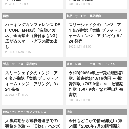
2026.8.6 Thu 8:15
2026.8.7 Fri 8:05
国際
製品・サービス・業界動向
ハッキングカンファレンス DE
スリーシェイクのエンジニア
F CON、Meta式「変態メガ
4 名が翻訳『実践 プラットフ
ネ」全面禁止（度付きもNG）
ォームエンジニアリング』8 /
広がるスマートグラス締め出
24 発売
し
2026.8.7 Fri 8:00
2026.8.3 Mon 8:15
製品・サービス・業界動向
調査・レポート・白書・ガイドライン
スリーシェイクのエンジニア
令和8(2026)年上半期の特殊詐
4 名が翻訳『実践 プラットフ
欺、被害総額1,816億円 ～ 投
ォームエンジニアリング』8 /
資詐欺（797.9億）やニセ警察
24 発売
詐欺（507.9億）など手口別被
害額
2026.8.7 Fri 8:00
2026.8.7 Fri 8:00
研修・セミナー・カンファレンス
特集
人事異動から退職処理までの
今日もどこかで情報漏えい 第
実務を体験 ～「Okta」ハンズ
51回「2026年7月の情報漏え