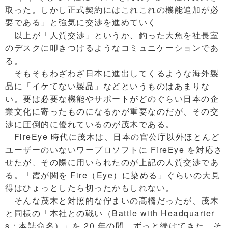
取った。しかし正式契約にはこれこれの機能追加が必
要である」と強気に交渉を進めていく
以上が「人質交渉」というか、釣った大魚を社長室
のデスクに叩きつけるようなコミュニケーションであ
る。
そもそもわざわざ日本に進出してくるような海外製
品に「イケてない製品」などというものはあまりな
い。要は必要な機能やサポートがどのぐらい日本の企
業文化に寄ったものになるかが重要なのだが、その交
渉に圧倒的に優れているのが茂木である。
FireEye 時代に茂木は、日本の官公庁以外ほとんど
ユーザーのいないワープロソフトに FireEye を対応さ
せたが、その際に用いられたのが上記の人質交渉であ
る。「霞が関を Fire（Eye）に染める」ぐらいの大見
得はひょっとしたら切ったかもしれない。
そんな茂木と対照的な佇まいの高橋だったが、茂木
と同様の「本社との戦い（Battle with Headquarter
s：本誌命名）」を 20 年の間、ずっと続けてきた。そ