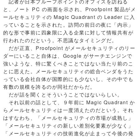
記者が日本プルーフポイントのオフィスを訪ねる
と、ノート PC の画面を示され、Proofpoint 製品がメ
ールセキュリティの Magic Quadrant の Leader に入
っていることを示された。訪問の前日の夜に「内示」
的な形で事前に四象限に入る企業に対して情報共有が
行われたのだという。不思議なタイミングだ。
だが正直、Proofpoint がメールセキュリティのリー
ダーにいること自体は、Google がサーチエンジンで
強いような、特に驚くべきことではない当たり前のこ
とに思えた。メールセキュリティの総合ベンダをうた
っている会社自体が国際的にも少ないし、その中でも
有数の規模を誇るのが同社だからだ。
だが話を聞くとそういうことではないらしい。
それ以前の話として、９年前に Magic Quadrant か
らメールセキュリティは一度消えたのだという。それ
はすなわち、「メールセキュリティの市場が成熟し」
「メールセキュリティの新しい差別化要素が少なく」
「メールセキュリティの技術進化が止まって今後の発