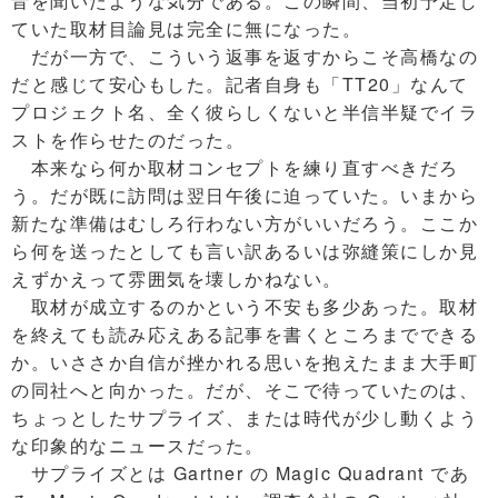
音を聞いたような気分である。この瞬間、当初予定し
ていた取材目論見は完全に無になった。
だが一方で、こういう返事を返すからこそ高橋なの
だと感じて安心もした。記者自身も「TT20」なんて
プロジェクト名、全く彼らしくないと半信半疑でイラ
ストを作らせたのだった。
本来なら何か取材コンセプトを練り直すべきだろ
う。だが既に訪問は翌日午後に迫っていた。いまから
新たな準備はむしろ行わない方がいいだろう。ここか
ら何を送ったとしても言い訳あるいは弥縫策にしか見
えずかえって雰囲気を壊しかねない。
取材が成立するのかという不安も多少あった。取材
を終えても読み応えある記事を書くところまでできる
か。いささか自信が挫かれる思いを抱えたまま大手町
の同社へと向かった。だが、そこで待っていたのは、
ちょっとしたサプライズ、または時代が少し動くよう
な印象的なニュースだった。
サプライズとは Gartner の Magic Quadrant であ