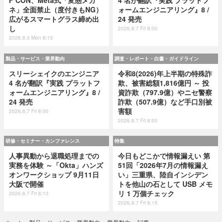
F CON、Meta式「変態メガ
4 名が翻訳『実践 プラットフ
ネ」全面禁止（度付きもNG）
ォームエンジニアリング』8 /
広がるスマートグラス締め出
24 発売
し
2026.8.7 Fri 8:00
2026.8.3 Mon 8:15
製品・サービス・業界動向
調査・レポート・白書・ガイドライン
スリーシェイクのエンジニア
令和8(2026)年上半期の特殊詐
4 名が翻訳『実践 プラットフ
欺、被害総額1,816億円 ～ 投
ォームエンジニアリング』8 /
資詐欺（797.9億）やニセ警察
24 発売
詐欺（507.9億）など手口別被
害額
2026.8.7 Fri 8:00
2026.8.7 Fri 8:00
研修・セミナー・カンファレンス
特集
人事異動から退職処理までの
今日もどこかで情報漏えい 第
実務を体験 ～「Okta」ハンズ
51回「2026年7月の情報漏え
オンワークショップ 9月11日
い」三重県、陸自インシデン
大阪で開催
トを他山の石として USB メモ
リ 1 万個チェック
2026.8.7 Fri 8:10
2026.8.7 Fri 8:15