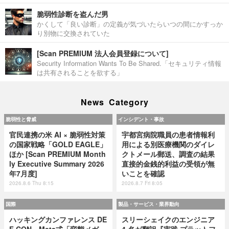
脆弱性診断を盗んだ男
かくして「良い診断」の定義が気づいたらいつの間にかすっか
り別物に交換されていた
[Scan PREMIUM 法人会員登録について]
Security Information Wants To Be Shared.「セキュリティ情報
は共有されることを欲する」
News Category
脆弱性と脅威
インシデント・事故
官民連携の米 AI × 脆弱性対策
宇都宮病院職員の患者情報利
の国家戦略「GOLD EAGLE」
用による別医療機関のダイレ
ほか [Scan PREMIUM Month
クトメール郵送、調査の結果
ly Executive Summary 2026
直接的金銭的利益の受領が無
年7月度]
いことを確認
2026.8.6 Thu 8:15
2026.8.7 Fri 8:05
国際
製品・サービス・業界動向
ハッキングカンファレンス DE
スリーシェイクのエンジニア