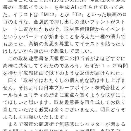
書の「表紙イラスト」を生成 AI に作らせて送ってみ
た。イラストは『MI:2』とか『T2』といった映画のロ
ゴのような、金属的で押し出しの強いフォントがスト
レートに置かれたもので、取材準備段階からイベント
というかパーティが始まることを考えた一種の演出で
もあった。高橋の意思を尊重してイラストを貼ったり
はしないから頭の中で想像してほしい。
この取材趣意書を広報窓口の担当者がよほどすぐに
高橋に共有してくれたのであろう。わずか 1 ～ 2 時間
を待たず広報経由で以下のような返信が届けられた。
曰く「取材ではわたくしの個人的な話は申し上げま
せん。それよりは日本プルーフポイント株式会社とメ
ールセキュリティの歴史に重点を置くような取材にし
てほしいと思います。取材趣意書を再作成してお送り
直していただく必要は全くございません。明日どうぞ
よろしくお願いいたします」
まるで深夜の商店街で無慈悲にシャッターが閉まる