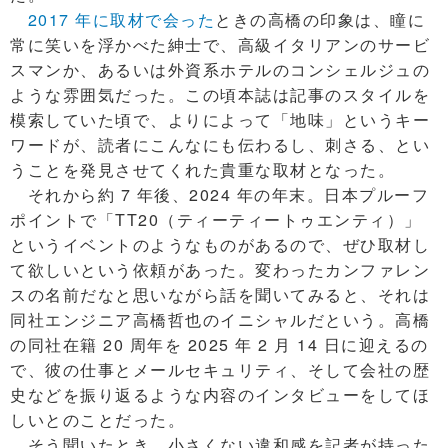
2017 年に取材で会った
ときの高橋の印象は、瞳に
常に笑いを浮かべた紳士で、高級イタリアンのサービ
スマンか、あるいは外資系ホテルのコンシェルジュの
ような雰囲気だった。この頃本誌は記事のスタイルを
模索していた頃で、よりによって「地味」というキー
ワードが、読者にこんなにも伝わるし、刺さる、とい
うことを発見させてくれた貴重な取材となった。
それから約 7 年後、2024 年の年末。日本プルーフ
ポイントで「TT20（ティーティートゥエンティ）」
というイベントのようなものがあるので、ぜひ取材し
て欲しいという依頼があった。変わったカンファレン
スの名前だなと思いながら話を聞いてみると、それは
同社エンジニア高橋哲也のイニシャルだという。高橋
の同社在籍 20 周年を 2025 年 2 月 14 日に迎えるの
で、彼の仕事とメールセキュリティ、そして会社の歴
史などを振り返るような内容のインタビューをしてほ
しいとのことだった。
そう聞いたとき、小さくない違和感を記者が持った