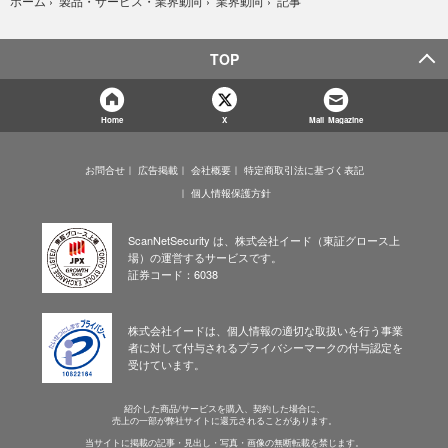
記事
ホーム
›
製品・サービス・業界動向
›
業界動向
›
TOP
Home
X
Mail Magazine
お問合せ
広告掲載
会社概要
特定商取引法に基づく表記
個人情報保護方針
ScanNetSecurity は、株式会社イード（東証グロース上
場）の運営するサービスです。
証券コード：6038
株式会社イードは、個人情報の適切な取扱いを行う事業
者に対して付与されるプライバシーマークの付与認定を
受けています。
紹介した商品/サービスを購入、契約した場合に、
売上の一部が弊社サイトに還元されることがあります。
当サイトに掲載の記事・見出し・写真・画像の無断転載を禁じます。