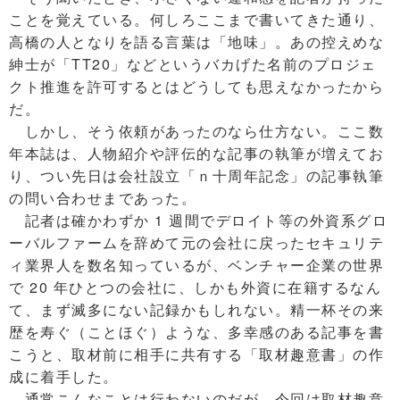
ことを覚えている。何しろここまで書いてきた通り、
高橋の人となりを語る言葉は「地味」。あの控えめな
紳士が「TT20」などというバカげた名前のプロジェ
クト推進を許可するとはどうしても思えなかったから
だ。
しかし、そう依頼があったのなら仕方ない。ここ数
年本誌は、人物紹介や評伝的な記事の執筆が増えてお
り、つい先日は会社設立「ｎ十周年記念」の記事執筆
の問い合わせまであった。
記者は確かわずか 1 週間でデロイト等の外資系グロ
ーバルファームを辞めて元の会社に戻ったセキュリテ
ィ業界人を数名知っているが、ベンチャー企業の世界
で 20 年ひとつの会社に、しかも外資に在籍するなん
て、まず滅多にない記録かもしれない。精一杯その来
歴を寿ぐ（ことほぐ）ような、多幸感のある記事を書
こうと、取材前に相手に共有する「取材趣意書」の作
成に着手した。
通常こんなことは行わないのだが、今回は取材趣意