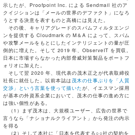
示したが、Proofpoint Inc. による Sendmail 社のア
クイジションは「メールの世界のデファクト」になろ
うとする決意を表すものと高橋には見えた。
その後、キャリアグレードのスパムフィルタエンジ
ンを提供する Cloudmark の M＆A によって、スパム
や攻撃メールをもとにしたインテリジェントの量が圧
倒的に増えた。そして 2019 年、ObserveIT を買収。
日本に市場すらなかった内部脅威対策製品をポートフ
ォリオに加えた。
そして翌 2020 年、現代表の茂木正之が代表取締役
社長に就任した。以前本誌は
茂木の仕事ぶりを「人質
交渉」という言葉を使って描いた
が、イエスマン採用
が基本の外資系企業において、茂木の仕事の進め方に
は強い個性がある。
（1）まず茂木は、大規模ユーザー、広告の世界で
言うなら「ナショナルクライアント」から発注の内示
を得る
（2）そして本社に「日本を代表する○○社の契約を