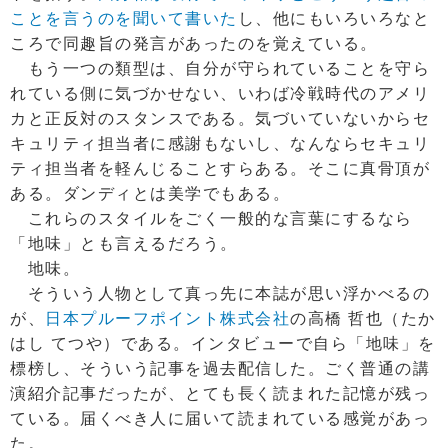
ことを言うのを聞いて書いた
し、他にもいろいろなと
ころで同趣旨の発言があったのを覚えている。
もう一つの類型は、自分が守られていることを守ら
れている側に気づかせない、いわば冷戦時代のアメリ
カと正反対のスタンスである。気づいていないからセ
キュリティ担当者に感謝もないし、なんならセキュリ
ティ担当者を軽んじることすらある。そこに真骨頂が
ある。ダンディとは美学でもある。
これらのスタイルをごく一般的な言葉にするなら
「地味」とも言えるだろう。
地味。
そういう人物として真っ先に本誌が思い浮かべるの
が、
日本プルーフポイント株式会社
の高橋 哲也（たか
はし てつや）である。インタビューで自ら「地味」を
標榜し、そういう記事を過去配信した。ごく普通の講
演紹介記事だったが、とても長く読まれた記憶が残っ
ている。届くべき人に届いて読まれている感覚があっ
た。