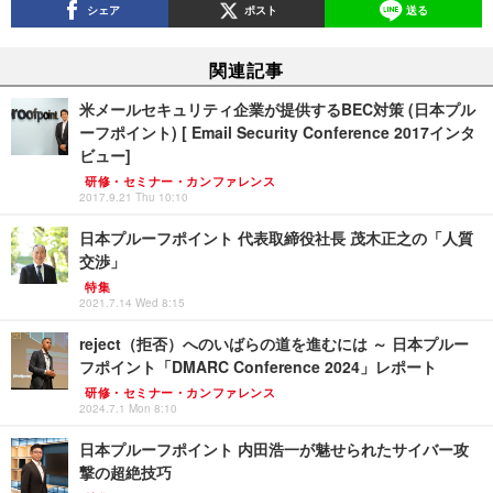
シェア
ポスト
送る
関連記事
米メールセキュリティ企業が提供するBEC対策 (日本プル
ーフポイント) [ Email Security Conference 2017インタ
ビュー]
研修・セミナー・カンファレンス
2017.9.21 Thu 10:10
日本プルーフポイント 代表取締役社長 茂木正之の「人質
交渉」
特集
2021.7.14 Wed 8:15
reject（拒否）へのいばらの道を進むには ～ 日本プルー
フポイント「DMARC Conference 2024」レポート
研修・セミナー・カンファレンス
2024.7.1 Mon 8:10
日本プルーフポイント 内田浩一が魅せられたサイバー攻
撃の超絶技巧