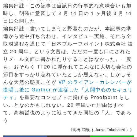
編集部註：この記事は当該日の行事的な意味合いも加
味し、明確に意図して 2 月 14 日の 1 ヶ月後 3 月 14
日に公開した
編集部註：書いてしまうと野暮なのだが、本記事の準
備から途中打ち合わせ、インタビュー実施、それら全
取材過程を通じて「日本プルーフポイント株式会社 設
立 20 周年」という文言は、ただの一度も口にされた
りメール文面に書かれたりすることはなかった。一度
も。おそらく TT20 に浮かれてこんなに大切な会社の
節目をすっかり忘れていたとしか思えない。しかしそ
んな天然の態度こそが
VP のライアン・カレンバーが
提唱し後に Gartner が追従した「人間中心のセキュリ
ティ」
を重要なコンセプトに掲げる Proofpoint らし
いことなのかもしれない。20 年続いた理由はすべ
て、高橋哲也のように戦ってきた同社の「人」であろ
う
《高橋 潤哉（ Junya Takahashi ）》