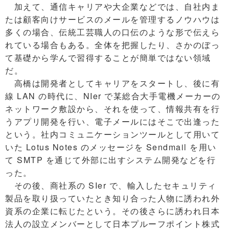
加えて、通信キャリアや大企業などでは、自社内ま
たは顧客向けサービスのメールを管理するノウハウは
多くの場合、伝統工芸職人の口伝のような形で伝えら
れている場合もある。全体を把握したり、さかのぼっ
て基礎から学んで習得することが簡単ではない領域
だ。
高橋は開発者としてキャリアをスタートし、後に有
線 LAN の時代に、NIer で某総合大手電機メーカーの
ネットワーク敷設から、それを使って、情報共有を行
うアプリ開発を行い、電子メールにはそこで出逢った
という。社内コミュニケーションツールとして用いて
いた Lotus Notes のメッセージを Sendmail を用い
て SMTP を通じて外部に出すシステム開発などを行
った。
その後、商社系の SIer で、輸入したセキュリティ
製品を取り扱っていたとき知り合った人物に誘われ外
資系の企業に転じたという。その後さらに誘われ日本
法人の設立メンバーとして日本プルーフポイント株式