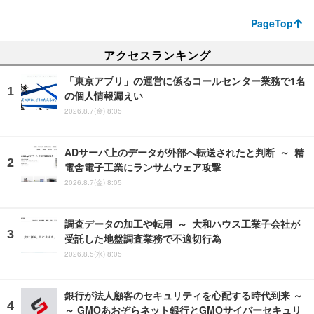
PageTop
アクセスランキング
「東京アプリ」の運営に係るコールセンター業務で1名
の個人情報漏えい
2026.8.7(金) 8:05
ADサーバ上のデータが外部へ転送されたと判断 ～ 精
電舎電子工業にランサムウェア攻撃
2026.8.7(金) 8:05
調査データの加工や転用 ～ 大和ハウス工業子会社が
受託した地盤調査業務で不適切行為
2026.8.5(水) 8:05
銀行が法人顧客のセキュリティを心配する時代到来 ～
～ GMOあおぞらネット銀行とGMOサイバーセキュリ