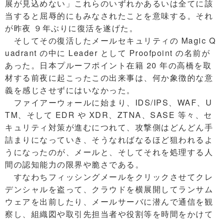
展が見込めない」これらのいずれかあるいは全てに該
当すると屈辱的にもみなされたことを意味する。それ
が昨夜 ９年ぶりに復活を遂げた。
そしてその復活したメールセキュリティの Magic Q
uadrant の中に Leader として Proofpoint の名前が
あった。日本プルーフポイント在籍 20 年の高橋を取
材する前夜に起こったこの出来事は、何か象徴的な意
義を感じさせずにはいなかった。
ファイアーウォールに始まり、IDS/IPS、WAF、U
TM、そして EDR や XDR、ZTNA、SASE 等々、セ
キュリティ対策が進むにつれて、攻撃側はどんどん手
詰まりになっていき、そうなればなるほど狙われるよ
うになったのが、メールと、そしてそれを処理する人
間の認知能力の限界や脆さである。
すなわちフィッシングメールをクリックさせてクレ
デンシャルを盗って、クラウドを横展開してランサム
ウェアを出前したり、メールサーバに潜んで通信を観
察し、組織図や取引先担当者や役割等を時間をかけて