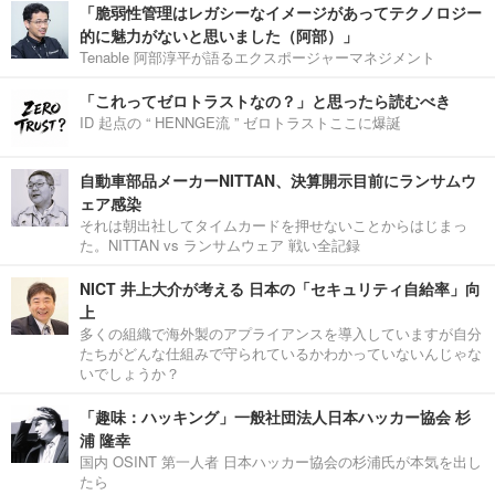
「脆弱性管理はレガシーなイメージがあってテクノロジー
的に魅力がないと思いました（阿部）」
Tenable 阿部淳平が語るエクスポージャーマネジメント
「これってゼロトラストなの？」と思ったら読むべき
ID 起点の “ HENNGE流 ” ゼロトラストここに爆誕
自動車部品メーカーNITTAN、決算開示目前にランサムウ
ェア感染
それは朝出社してタイムカードを押せないことからはじまっ
た。NITTAN vs ランサムウェア 戦い全記録
NICT 井上大介が考える 日本の「セキュリティ自給率」向
上
多くの組織で海外製のアプライアンスを導入していますが自分
たちがどんな仕組みで守られているかわかっていないんじゃな
いでしょうか？
「趣味：ハッキング」一般社団法人日本ハッカー協会 杉
浦 隆幸
国内 OSINT 第一人者 日本ハッカー協会の杉浦氏が本気を出し
たら