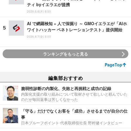
ティ byイエラエが提携
2026.8.6(木) 8:00
AI で網羅検知 × 人で深掘り ～ GMOイエラエが「AIホ
ワイトハッカー ペネトレーションテスト」提供開始
2026.8.7(金) 8:00
ランキングをもっと見る
PageTop
編集部おすすめ
脆弱性診断の内製化、失敗と再挑戦と成功の記録
内製化支援の取り組みについて取材させて欲しいと頼んでいた
のだが毎回返事は芳しくなかった
「守る」だけでなくお客を「成功」させるまでが自分の仕
事
日本プルーフポイント 代表取締役社長 野村健インタビュー