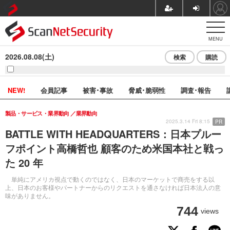
MENU
2026.08.08(土)
検索
購読
NEW!
会員記事
被害･事故
脅威･脆弱性
調査･報告
製品・サービス・業界動向
業界動向
2025.3.14 Fri 8:15
PR
BATTLE WITH HEADQUARTERS：日本プルー
フポイント高橋哲也 顧客のため米国本社と戦っ
た 20 年
単純にアメリカ視点で動くのではなく、日本のマーケットで商売をする以
上、日本のお客様やパートナーからのリクエストを通さなければ日本法人の意
味がありません。
744
views