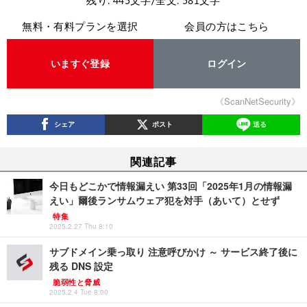
残り: 445文字/全文: 581文字
無料・有料プランを選択
会員の方はこちら
いますぐ登録
ログイン
《ScanNetSecurity》
シェア
ポスト
送る
関連記事
今日もどこかで情報漏えい 第33回「2025年1月の情報漏
えい」爾後ランサムウェア犯を対手（あいて）とせず
特集
2025.2.27 Thu 8:10
サブドメイン乗っ取り 注意呼びかけ ～ サービス終了後に
残る DNS 設定
脆弱性と脅威
2025.2.4 Tue 8:00