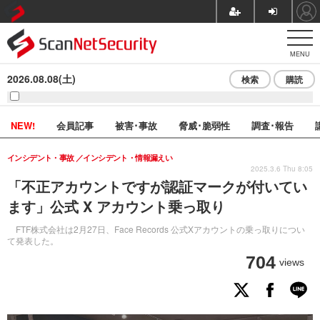
MENU
2026.08.08(土)
検索
購読
NEW!
会員記事
被害･事故
脅威･脆弱性
調査･報告
インシデント・事故
インシデント・情報漏えい
2025.3.6 Thu 8:05
「不正アカウントですが認証マークが付いてい
ます」公式 X アカウント乗っ取り
FTF株式会社は2月27日、Face Records 公式Xアカウントの乗っ取りについ
て発表した。
704
views