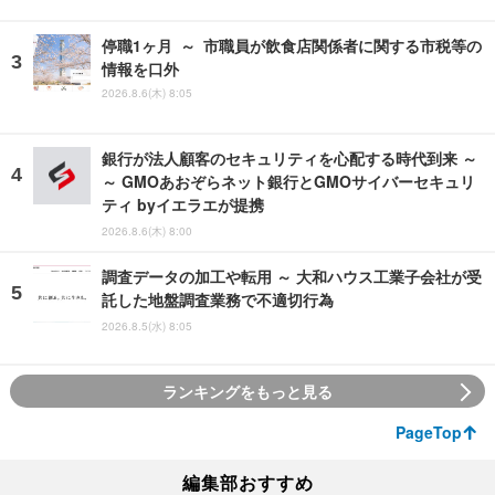
停職1ヶ月 ～ 市職員が飲食店関係者に関する市税等の
情報を口外
2026.8.6(木) 8:05
銀行が法人顧客のセキュリティを心配する時代到来 ～
～ GMOあおぞらネット銀行とGMOサイバーセキュリ
ティ byイエラエが提携
2026.8.6(木) 8:00
調査データの加工や転用 ～ 大和ハウス工業子会社が受
託した地盤調査業務で不適切行為
2026.8.5(水) 8:05
ランキングをもっと見る
PageTop
編集部おすすめ