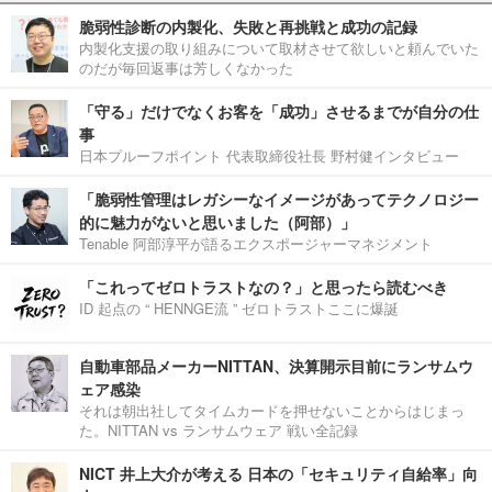
脆弱性診断の内製化、失敗と再挑戦と成功の記録
内製化支援の取り組みについて取材させて欲しいと頼んでいた
のだが毎回返事は芳しくなかった
「守る」だけでなくお客を「成功」させるまでが自分の仕
事
日本プルーフポイント 代表取締役社長 野村健インタビュー
「脆弱性管理はレガシーなイメージがあってテクノロジー
的に魅力がないと思いました（阿部）」
Tenable 阿部淳平が語るエクスポージャーマネジメント
「これってゼロトラストなの？」と思ったら読むべき
ID 起点の “ HENNGE流 ” ゼロトラストここに爆誕
自動車部品メーカーNITTAN、決算開示目前にランサムウ
ェア感染
それは朝出社してタイムカードを押せないことからはじまっ
た。NITTAN vs ランサムウェア 戦い全記録
NICT 井上大介が考える 日本の「セキュリティ自給率」向