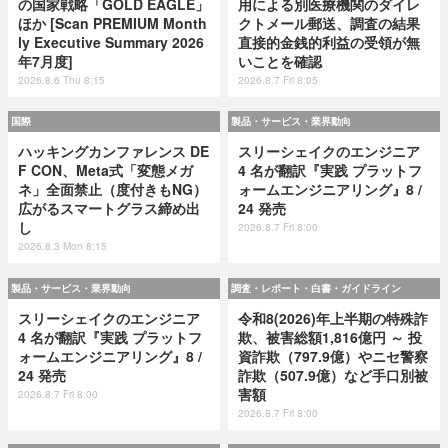
の国家戦略「GOLD EAGLE」
用による別医療機関のダイレ
ほか [Scan PREMIUM Month
クトメール郵送、調査の結果
ly Executive Summary 2026
直接的金銭的利益の受領が無
年7月度]
いことを確認
2026.8.6 Thu 8:15
2026.8.7 Fri 8:05
国際
製品・サービス・業界動向
ハッキングカンファレンス DE
スリーシェイクのエンジニア
F CON、Meta式「変態メガ
4 名が翻訳『実践 プラットフ
ネ」全面禁止（度付きもNG）
ォームエンジニアリング』8 /
広がるスマートグラス締め出
24 発売
し
2026.8.7 Fri 8:00
2026.8.3 Mon 8:15
製品・サービス・業界動向
調査・レポート・白書・ガイドライン
スリーシェイクのエンジニア
令和8(2026)年上半期の特殊詐
4 名が翻訳『実践 プラットフ
欺、被害総額1,816億円 ～ 投
ォームエンジニアリング』8 /
資詐欺（797.9億）やニセ警察
24 発売
詐欺（507.9億）など手口別被
害額
2026.8.7 Fri 8:00
2026.8.7 Fri 8:00