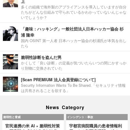
上
多くの組織で海外製のアプライアンスを導入していますが自分
たちがどんな仕組みで守られているかわかっていないんじゃな
いでしょうか？
「趣味：ハッキング」一般社団法人日本ハッカー協会 杉
浦 隆幸
国内 OSINT 第一人者 日本ハッカー協会の杉浦氏が本気を出し
たら
脆弱性診断を盗んだ男
かくして「良い診断」の定義が気づいたらいつの間にかすっか
り別物に交換されていた
[Scan PREMIUM 法人会員登録について]
Security Information Wants To Be Shared.「セキュリティ情報
は共有されることを欲する」
News Category
脆弱性と脅威
インシデント・事故
官民連携の米 AI × 脆弱性対策
宇都宮病院職員の患者情報利