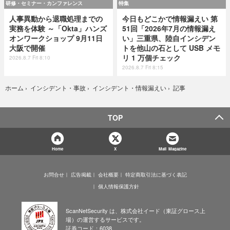
研修・セミナー・カンファレンス
特集
人事異動から退職処理までの
今日もどこかで情報漏えい 第
実務を体験 ～「Okta」ハンズ
51回「2026年7月の情報漏え
オンワークショップ 9月11日
い」三重県、陸自インシデン
大阪で開催
トを他山の石として USB メモ
リ 1 万個チェック
2026.8.7 Fri 8:10
2026.8.7 Fri 8:15
記事
ホーム
›
インシデント・事故
›
インシデント・情報漏えい
›
TOP
Home
X
Mail Magazine
お問合せ
広告掲載
会社概要
特定商取引法に基づく表記
個人情報保護方針
ScanNetSecurity は、株式会社イード（東証グロース上
場）の運営するサービスです。
証券コード：6038