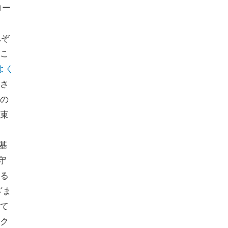
ロー
れぞ
こ
よく
さ
の
束
基
守
る
ざま
て
ク