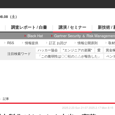
.08.08（土）
調査レポート / 白書
講演 / セミナー
新技術 /
Black Hat
Gartner Security ＆ Risk Managemen
RSS
情報提供
訂正 お詫び
情報公開原則
取材
ハッカー協会
"エンジニアの楽園"
愛
賞金
注目検索ワード
「この脆弱性は〇〇社の△△が報告した」
ペン
›
記事
2025.2.23 Sun 21:07
2025.2.17 Mon 8:15