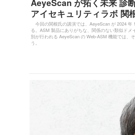
AeyeScan が拓く未来
アイセキュリティラボ 関根
今回の関根氏の講演では、AeyeScan が 2024 
る。ASM 製品にありがちな、関係のない類似ドメ
別が行われる AeyeScan の Web-ASM 
う。