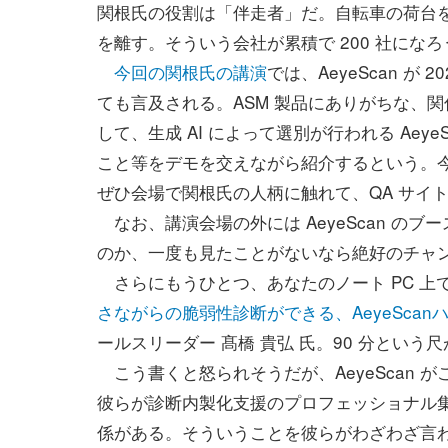
関根氏の役割は「伴走者」だ。自転車の荷台
を離す。そういう会社が累積で 200 社にな
今回の関根氏の講演
では、AeyeScan が 
ても言及される。ASM 製品にありがちな、
して、生成 AI によって選別が行われる Aeye
こと等をデモを交えながら紹介するという。今
ぜひ会場で関根氏の人柄に触れて、QA サイ
なお、講演会場の外には AeyeScan の
のか、一度も見たことがないなら絶好のチャ
さらにもうひとつ、あなたのノート PC 上で実
さながらの脆弱性診断ができる、AeyeScan
ールスリーダー 髙橋 貴弘 氏。90 分とい
こう書くと怒られそうだが、AeyeScan
彼らが診断内製化支援のプロフェッショナル
係がある。そういうことを彼らがわざわざ言