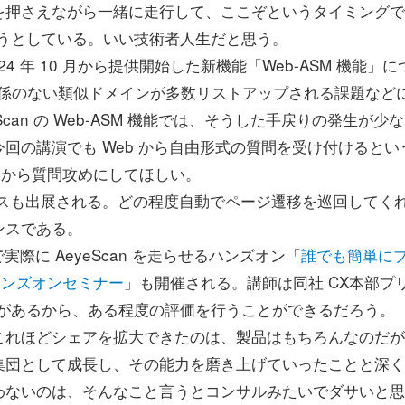
を押さえながら一緒に走行して、ここぞというタイミングで
ろうとしている。いい技術者人生だと思う。
2024 年 10 月から提供開始した新機能「Web-ASM 機能」
関係のない類似ドメインが多数リストアップされる課題など
Scan の Web-ASM 機能では、そうした手戻りの発生が少
回の講演でも Web から自由形式の質問を受け付けるとい
トから質問攻めにしてほしい。
ブースも出展される。どの程度自動でページ遷移を巡回してく
ンスである。
際に AeyeScan を走らせるハンズオン「
誰でも簡単に
ハンズオンセミナー
」も開催される。講師は同社 CX本部プ
う尺があるから、ある程度の評価を行うことができるだろう。
 がこれほどシェアを拡大できたのは、製品はもちろんなのだ
集団として成長し、その能力を磨き上げていったことと深く
わないのは、そんなこと言うとコンサルみたいでダサいと思