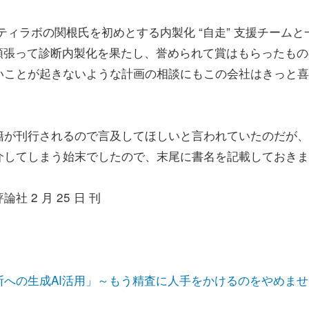
リティラボの関根氏を初めとする内製化 “自走” 支援チームと
か。頑張って診断内製化を果たし、誉められて賞はもらったも
いことが起きないような計画の相談にもこの会社はきっと喜
が刊行されるので言及してほしいと言われていたのだが、
介してしまう始末でしたので、末尾に書名を記載しておきま
社 2 月 25 日 刊
への生成AI活用」～もう精査に人手をかけるのをやめませ