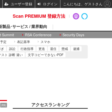
ユーザー登録
ログイン
こんにちは、ゲストさん
Scan PREMIUM 登録方法
 新製品･サービス / 業界動向
t Summit
RSA Conference
Security Days
予定
表記基準
スマホ
稼ぎ
訴訟
行政指導
更迭
退任
懲戒
逮捕
テスト 診断 違い
文字コピーできないPDF
アクセスランキング
PR