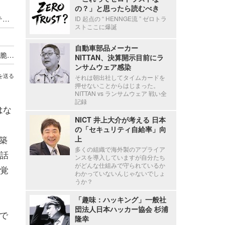
の？」と思ったら読むべき
EDR やレジリエンス…「侵入前提」のセキュリティに足りないものとは？ アカマイだからこそ語れる“予防”という忘れられた視点
ID 起点の “ HENNGE流 ” ゼロトラ
ストここに爆誕
自動車部品メーカー
各事業部門がＤＸ祭り開催、「てんやわんや」な脆弱性対応から抜け出すには ～ エーアイセキュリティラボが提唱する Web 資産トリアージと ASM 活用の実践
NITTAN、決算開示目前にラ
ンサムウェア感染
を送る
それは朝出社してタイムカードを
押せないことからはじまった。
NITTAN vs ランサムウェア 戦い全
記録
はな
NICT 井上大介が考える 日本
の「セキュリティ自給率」向
築
上
多くの組織で海外製のアプライア
話
ンスを導入していますが自分たち
がどんな仕組みで守られているか
覚
わかっていないんじゃないでしょ
うか？
「趣味：ハッキング」一般社
団法人日本ハッカー協会 杉浦
で
隆幸