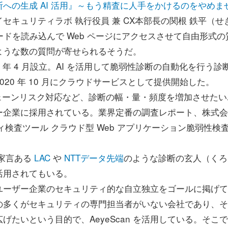
への生成 AI 活用』～もう精査に人手をかけるのをやめま
キュリティラボ 執行役員 兼 CX本部長の関根 鉄平（せ
ードを読み込んで Web ページにアクセスさせて自由形式の
のような数の質問が寄せられるそうだ。
19 年 4 月設立。AI を活用して脆弱性診断の自動化を行う診
2020 年 10 月にクラウドサービスとして提供開始した。
ライチェーンリスク対応など、診断の幅・量・頻度を増加させたい
ー企業に採用されている。業界定番の調査レポート、株式会
ティ検査ツール クラウド型 Web アプリケーション脆弱性検
一家言ある
LAC
や
NTTデータ先端
のような診断の玄人（くろ
活用されてもいる。
ーザー企業のセキュリティ的な自立独立をゴールに掲げて
企業の多くがセキュリティの専門担当者がいない会社であり、
たいという目的で、AeyeScan を活用している。そこ