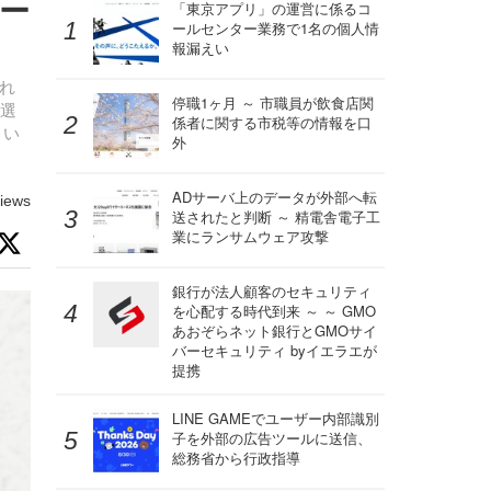
エー
「東京アプリ」の運営に係るコ
ールセンター業務で1名の個人情
報漏えい
され
停職1ヶ月 ～ 市職員が飲食店関
て選
係者に関する市税等の情報を口
とい
外
ADサーバ上のデータが外部へ転
iews
送されたと判断 ～ 精電舎電子工
業にランサムウェア攻撃
銀行が法人顧客のセキュリティ
を心配する時代到来 ～ ～ GMO
あおぞらネット銀行とGMOサイ
バーセキュリティ byイエラエが
提携
LINE GAMEでユーザー内部識別
子を外部の広告ツールに送信、
総務省から行政指導