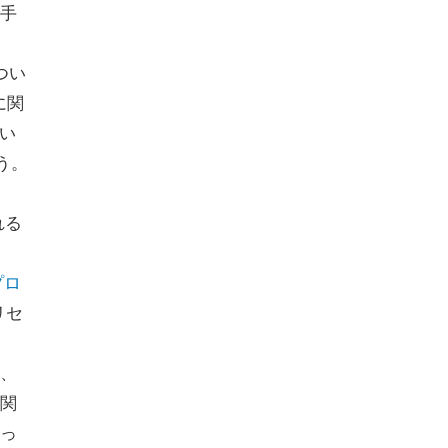
手
につい
に関
ない
う。
れる
プロ
リセ
が、
関
っ