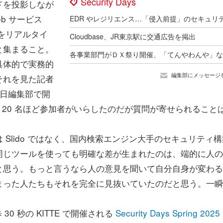
Security Days
ドを投影しなが
b サービス
問をリアルタイ
Cloudbase、JR東京駅に交通広告を掲出
と集まること。
具体的で実務的
編集部にメッセージ
それを見た記者
後日編集部で開
た。20 名ほど参加者がいらしたのだが質問が寄せられること
Slido ではなく、国内検索エンジン大手のセキュリティ構
同じツールを使っても明確な差が生まれたのは、端的に人の
と思う。もっと言うなら人の意見を聞いて自分自身が変わる
まった人たちもそれを完全に見抜いていたのだと思う。一瞬
 秒の KITTE で開催される
Security Days Spring 2025