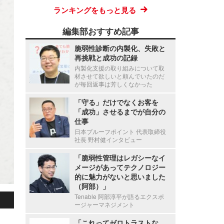
ランキングをもっと見る
編集部おすすめ記事
脆弱性診断の内製化、失敗と
再挑戦と成功の記録
内製化支援の取り組みについて取
材させて欲しいと頼んでいたのだ
が毎回返事は芳しくなかった
「守る」だけでなくお客を
「成功」させるまでが自分の
仕事
日本プルーフポイント 代表取締役
社長 野村健インタビュー
「脆弱性管理はレガシーなイ
メージがあってテクノロジー
的に魅力がないと思いました
（阿部）」
Tenable 阿部淳平が語るエクスポ
ージャーマネジメント
「これってゼロトラストな