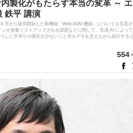
 診断内製化がもたらす本当の変革 ～ 
 鉄平 講演
年 10 月から提供開始した新機能「Web-ASM 機能」についても言及
インが多数リストアップされる課題などに関して、生成 AI によっ
機能では、そうした手戻りの発生が少ないこと等をデモを交えながら紹介する
554
v