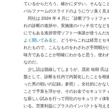
ているからだろう。確かにダサい。そんなこと
バルファームのスライドのようにウソ臭く見
同社は 2024 年 4 月に「診断プラット
れの診断の進捗や、実施後のパッチ当てなど
にでもある進捗管理ソフト一体誰が使うんだ
よく聞いてみると
、どうやらこれは経営とセ
れたもので、こんなものをわざわざ手間暇か
味方であることが明確にわかると思う。使わ
なのだ。
少し話は脱線してしまうが、茂岩 祐樹 氏は 
盤として、診断を社内で内製化したことを根拠と
った男の戦いの記録』参照）。全社的にかな
ことで予算を浮かせ、そのお金でセキュリティ部門
な新しい試みを行って同社のセキュリティ体
いる。営業利益にプラスのインパクトを与え