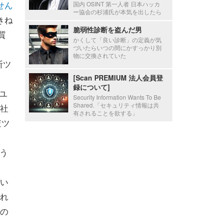
せん
国内 OSINT 第一人者 日本ハッカ
ー協会の杉浦氏が本気を出したら
きね
脆弱性診断を盗んだ男
質
かくして「良い診断」の定義が気
づいたらいつの間にかすっかり別
物に交換されていた
断ツ
[Scan PREMIUM 法人会員登
録について]
ユ
Security Information Wants To Be
Shared.「セキュリティ情報は共
社
有されることを欲する」
査ツ
う
い
それ
での