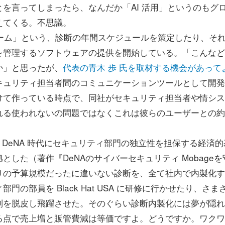
を言ってしまったら、なんだか「AI 活用」というのもグ
えてくる。不思議。
フォーム」という、診断の年間スケジュールを策定したり、そ
を管理するソフトウェアの提供を開始している。「こんなど
か」と思ったが、
代表の青木 歩 氏を取材する機会があって
キュリティ担当者間のコミュニケーションツールとして開発
けて作っている時点で、同社がセキュリティ担当者や情シス
れる使われないの問題ではなくこれは彼らのユーザーとの約
DeNA 時代にセキュリティ部門の独立性を担保する経済的
した（著作『DeNAのサイバーセキュリティ Mobageを
りの予算規模だったに違いない診断を、全て社内で内製化す
の部員を Black Hat USA に研修に行かせたり、さま
制を脱皮し飛躍させた。そのぐらい診断内製化には夢が隠れ
る点で売上増と販管費減は等価ですよ。どうですか。ワクワ