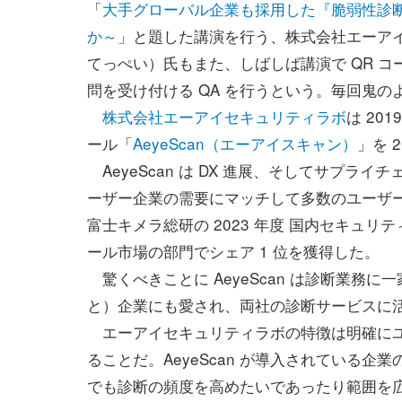
「
大手グローバル企業も採用した『脆弱性診断
か～
」と題した講演を行う、株式会社エーアイセ
てっぺい）氏もまた、しばしば講演で QR コ
問を受け付ける QA を行うという。毎回鬼
株式会社エーアイセキュリティラボ
は 20
ール「
AeyeScan（エーアイスキャン）
」を 
AeyeScan は DX 進展、そしてサプ
ーザー企業の需要にマッチして多数のユーザ
富士キメラ総研の 2023 年度 国内セキュリ
ール市場の部門でシェア 1 位を獲得した。
驚くべきことに AeyeScan は診断業務に
と）企業にも愛され、両社の診断サービスに
エーアイセキュリティラボの特徴は明確にユ
ることだ。AeyeScan が導入されている
でも診断の頻度を高めたいであったり範囲を広げ