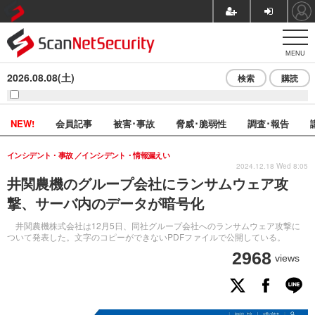
MENU
2026.08.08(土)
検索
購読
NEW!
会員記事
被害･事故
脅威･脆弱性
調査･報告
インシデント・事故
インシデント・情報漏えい
2024.12.18 Wed 8:05
井関農機のグループ会社にランサムウェア攻
撃、サーバ内のデータが暗号化
井関農機株式会社は12月5日、同社グループ会社へのランサムウェア攻撃に
ついて発表した。文字のコピーができないPDFファイルで公開している。
2968
views