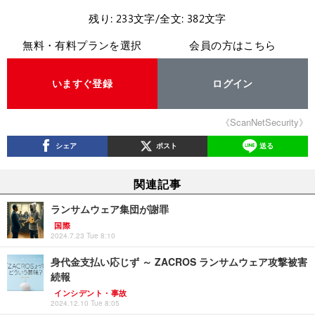
残り: 233文字/全文: 382文字
無料・有料プランを選択
会員の方はこちら
いますぐ登録
ログイン
《ScanNetSecurity》
シェア
ポスト
送る
関連記事
ランサムウェア集団が謝罪
国際
2024.7.23 Tue 8:10
身代金支払い応じず ～ ZACROS ランサムウェア攻撃被害
続報
インシデント・事故
2024.12.10 Tue 8:05