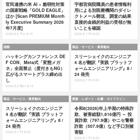
官民連携の米 AI × 脆弱性対策
宇都宮病院職員の患者情報利
の国家戦略「GOLD EAGLE」
用による別医療機関のダイレ
ほか [Scan PREMIUM Month
クトメール郵送、調査の結果
ly Executive Summary 2026
直接的金銭的利益の受領が無
年7月度]
いことを確認
2026.8.6 Thu 8:15
2026.8.7 Fri 8:05
国際
製品・サービス・業界動向
ハッキングカンファレンス DE
スリーシェイクのエンジニア
F CON、Meta式「変態メガ
4 名が翻訳『実践 プラットフ
ネ」全面禁止（度付きもNG）
ォームエンジニアリング』8 /
広がるスマートグラス締め出
24 発売
し
2026.8.7 Fri 8:00
2026.8.3 Mon 8:15
製品・サービス・業界動向
調査・レポート・白書・ガイドライン
スリーシェイクのエンジニア
令和8(2026)年上半期の特殊詐
4 名が翻訳『実践 プラットフ
欺、被害総額1,816億円 ～ 投
ォームエンジニアリング』8 /
資詐欺（797.9億）やニセ警察
24 発売
詐欺（507.9億）など手口別被
害額
2026.8.7 Fri 8:00
2026.8.7 Fri 8:00