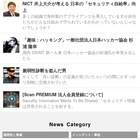
NICT 井上大介が考える 日本の「セキュリティ自給率」向
上
多くの組織で海外製のアプライアンスを導入していますが自分
たちがどんな仕組みで守られているかわかっていないんじゃな
いでしょうか？
「趣味：ハッキング」一般社団法人日本ハッカー協会 杉
浦 隆幸
国内 OSINT 第一人者 日本ハッカー協会の杉浦氏が本気を出し
たら
脆弱性診断を盗んだ男
かくして「良い診断」の定義が気づいたらいつの間にかすっか
り別物に交換されていた
[Scan PREMIUM 法人会員登録について]
Security Information Wants To Be Shared.「セキュリティ情報
は共有されることを欲する」
News Category
脆弱性と脅威
インシデント・事故