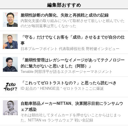
編集部おすすめ
脆弱性診断の内製化、失敗と再挑戦と成功の記録
内製化支援の取り組みについて取材させて欲しいと頼んでいた
のだが毎回返事は芳しくなかった
「守る」だけでなくお客を「成功」させるまでが自分の仕
事
日本プルーフポイント 代表取締役社長 野村健インタビュー
「脆弱性管理はレガシーなイメージがあってテクノロジー
的に魅力がないと思いました（阿部）」
Tenable 阿部淳平が語るエクスポージャーマネジメント
「これってゼロトラストなの？」と思ったら読むべき
ID 起点の “ HENNGE流 ” ゼロトラストここに爆誕
自動車部品メーカーNITTAN、決算開示目前にランサムウ
ェア感染
それは朝出社してタイムカードを押せないことからはじまっ
た。NITTAN vs ランサムウェア 戦い全記録