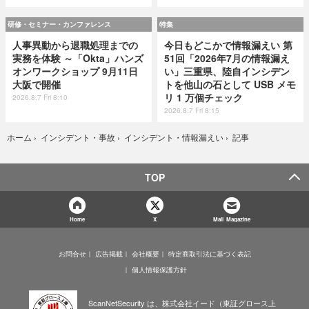
研修・セミナー・カンファレンス
特集
人事異動から退職処理までの
今日もどこかで情報漏えい 第
実務を体験 ～「Okta」ハンズ
51回「2026年7月の情報漏え
オンワークショップ 9月11日
い」三重県、陸自インシデン
大阪で開催
トを他山の石として USB メモ
リ 1 万個チェック
2026.8.7 Fri 8:10
2026.8.7 Fri 8:15
記事
ホーム
›
インシデント・事故
›
インシデント・情報漏えい
›
TOP
Home
X
Mail Magazine
お問合せ
広告掲載
会社概要
特定商取引法に基づく表記
個人情報保護方針
ScanNetSecurity は、株式会社イード（東証グロース上