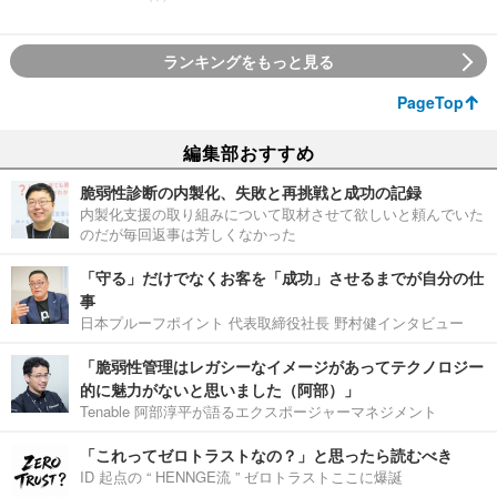
ランキングをもっと見る
PageTop
編集部おすすめ
脆弱性診断の内製化、失敗と再挑戦と成功の記録
内製化支援の取り組みについて取材させて欲しいと頼んでいた
のだが毎回返事は芳しくなかった
「守る」だけでなくお客を「成功」させるまでが自分の仕
事
日本プルーフポイント 代表取締役社長 野村健インタビュー
「脆弱性管理はレガシーなイメージがあってテクノロジー
的に魅力がないと思いました（阿部）」
Tenable 阿部淳平が語るエクスポージャーマネジメント
「これってゼロトラストなの？」と思ったら読むべき
ID 起点の “ HENNGE流 ” ゼロトラストここに爆誕