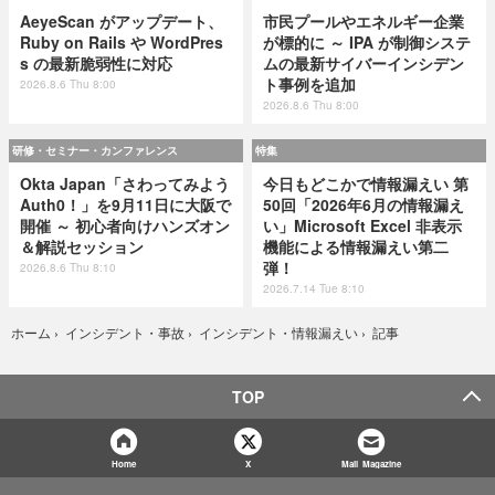
AeyeScan がアップデート、
市民プールやエネルギー企業
Ruby on Rails や WordPres
が標的に ～ IPA が制御システ
s の最新脆弱性に対応
ムの最新サイバーインシデン
ト事例を追加
2026.8.6 Thu 8:00
2026.8.6 Thu 8:00
研修・セミナー・カンファレンス
特集
Okta Japan「さわってみよう
今日もどこかで情報漏えい 第
Auth0！」を9月11日に大阪で
50回「2026年6月の情報漏え
開催 ～ 初心者向けハンズオン
い」Microsoft Excel 非表示
＆解説セッション
機能による情報漏えい第二
弾！
2026.8.6 Thu 8:10
2026.7.14 Tue 8:10
記事
ホーム
›
インシデント・事故
›
インシデント・情報漏えい
›
TOP
Home
X
Mail Magazine