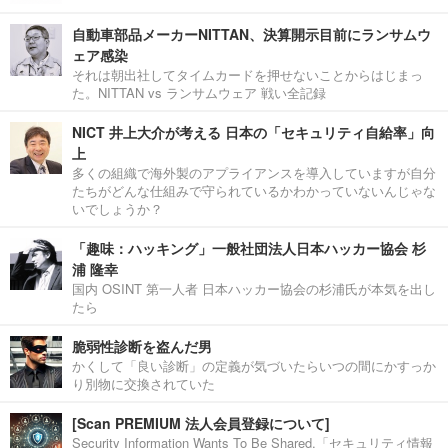
自動車部品メーカーNITTAN、決算開示目前にランサムウ
ェア感染
それは朝出社してタイムカードを押せないことからはじまっ
た。NITTAN vs ランサムウェア 戦い全記録
NICT 井上大介が考える 日本の「セキュリティ自給率」向
上
多くの組織で海外製のアプライアンスを導入していますが自分
たちがどんな仕組みで守られているかわかっていないんじゃな
いでしょうか？
「趣味：ハッキング」一般社団法人日本ハッカー協会 杉
浦 隆幸
国内 OSINT 第一人者 日本ハッカー協会の杉浦氏が本気を出し
たら
脆弱性診断を盗んだ男
かくして「良い診断」の定義が気づいたらいつの間にかすっか
り別物に交換されていた
[Scan PREMIUM 法人会員登録について]
Security Information Wants To Be Shared.「セキュリティ情報