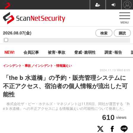
MENU
2026.08.07(金)
検索
購読
NEW!
会員記事
被害･事故
脅威･脆弱性
調査･報告
インシデント・事故
インシデント・情報漏えい
2024.11.13 Wed 8:05
「the b 水道橋」の予約・販売管理システムに
不正アクセス、宿泊者の個人情報が流出した可
能性
株式会社ザ・ビー・ホテルズ・マネジメントは11月6日、同社が運営する「th
e b 水道橋」への不正アクセスによる情報漏えいの可能性について発表した。
610
views