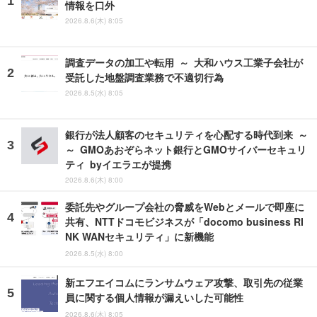
情報を口外
2026.8.6(木) 8:05
調査データの加工や転用 ～ 大和ハウス工業子会社が
受託した地盤調査業務で不適切行為
2026.8.5(水) 8:05
銀行が法人顧客のセキュリティを心配する時代到来 ～
～ GMOあおぞらネット銀行とGMOサイバーセキュリ
ティ byイエラエが提携
2026.8.6(木) 8:00
委託先やグループ会社の脅威をWebとメールで即座に
共有、NTTドコモビジネスが「docomo business RI
NK WANセキュリティ」に新機能
2026.8.5(水) 8:00
新エフエイコムにランサムウェア攻撃、取引先の従業
員に関する個人情報が漏えいした可能性
2026.8.6(木) 8:05