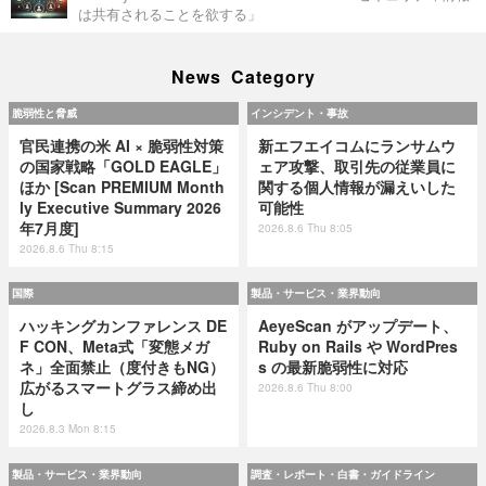
は共有されることを欲する」
News Category
脆弱性と脅威
インシデント・事故
官民連携の米 AI × 脆弱性対策
新エフエイコムにランサムウ
の国家戦略「GOLD EAGLE」
ェア攻撃、取引先の従業員に
ほか [Scan PREMIUM Month
関する個人情報が漏えいした
ly Executive Summary 2026
可能性
年7月度]
2026.8.6 Thu 8:05
2026.8.6 Thu 8:15
国際
製品・サービス・業界動向
ハッキングカンファレンス DE
AeyeScan がアップデート、
F CON、Meta式「変態メガ
Ruby on Rails や WordPres
ネ」全面禁止（度付きもNG）
s の最新脆弱性に対応
広がるスマートグラス締め出
2026.8.6 Thu 8:00
し
2026.8.3 Mon 8:15
製品・サービス・業界動向
調査・レポート・白書・ガイドライン