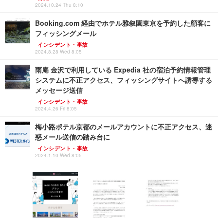
2024.10.24 Thu 8:10
Booking.com 経由でホテル雅叙園東京を予約した顧客に
フィッシングメール
インシデント・事故
2024.8.28 Wed 8:05
雨庵 金沢で利用している Expedia 社の宿泊予約情報管理
システムに不正アクセス、フィッシングサイトへ誘導する
メッセージ送信
インシデント・事故
2024.4.26 Fri 8:05
梅小路ポテル京都のメールアカウントに不正アクセス、迷
惑メール送信の踏み台に
インシデント・事故
2024.1.10 Wed 8:05