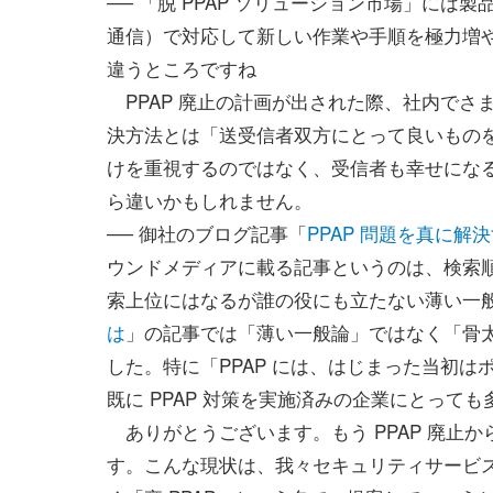
── 「脱 PPAP ソリューション市場」に
通信）で対応して新しい作業や手順を極力増
違うところですね
PPAP 廃止の計画が出された際、社内でさま
決方法とは「送受信者双方にとって良いものを
けを重視するのではなく、受信者も幸せにな
ら違いかもしれません。
── 御社のブログ記事「
PPAP 問題を真に解
ウンドメディアに載る記事というのは、検索
索上位にはなるが誰の役にも立たない薄い一
は
」の記事では「薄い一般論」ではなく「骨
した。特に「PPAP には、はじまった当初
既に PPAP 対策を実施済みの企業にとって
ありがとうございます。もう PPAP 廃止か
す。こんな現状は、我々セキュリティサービ