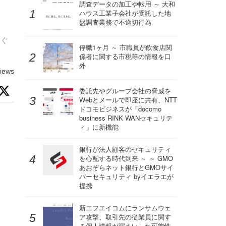
調査データの加工や転用 ～ 大和
ハウス工業子会社が受託した地
盤調査業務で不適切行為
つぐ
停職1ヶ月 ～ 市職員が飲食店関
係者に関する市税等の情報を口
外
iews
委託先やグループ会社の脅威を
Webとメールで即座に共有、NTT
ドコモビジネスが「docomo
business RINK WANセキュリテ
ィ」に新機能
銀行が法人顧客のセキュリティ
を心配する時代到来 ～ ～ GMO
あおぞらネット銀行とGMOサイ
バーセキュリティ byイエラエが
提携
新エフエイコムにランサムウェ
ア攻撃、取引先の従業員に関す
る個人情報が漏えいした可能性