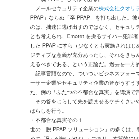
メールセキュリティ企業の
株式会社クオリ
PPAP」ならぬ「卒 PPAP」を打ち出した。
のは、拙速に逃げ出すのではなく、セキュリ
とも考えられ、Emotet を操るサイバー犯罪
した PPAP にすら（少なくとも実施されは
ジティブな意義が充分あったし、それをきちん
えるべきである、という正論だ。過去を一方
記事冒頭なので、ついついビジネスフォーマ
ーザー企業やセキュリティ企業の皆がうすう
た、例の「ふたつの不都合な真実」を講演で
その答をじらして先を読ませるケチくさいや
ばらしを行う。
・不都合な真実その 1
世の「脱 PPAP ソリューション」の多くは、
めの「P」が無いだけ）」であり、本質的には 