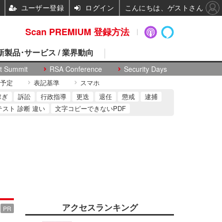
ユーザー登録
ログイン
こんにちは、ゲストさん
Scan PREMIUM 登録方法
 新製品･サービス / 業界動向
t Summit
RSA Conference
Security Days
予定
表記基準
スマホ
稼ぎ
訴訟
行政指導
更迭
退任
懲戒
逮捕
テスト 診断 違い
文字コピーできないPDF
アクセスランキング
PR