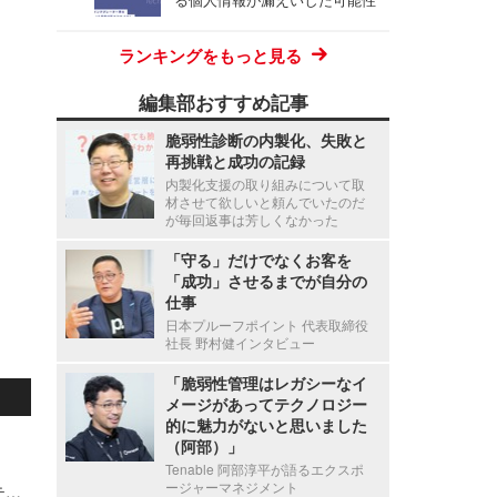
ランキングをもっと見る
編集部おすすめ記事
脆弱性診断の内製化、失敗と
再挑戦と成功の記録
内製化支援の取り組みについて取
材させて欲しいと頼んでいたのだ
が毎回返事は芳しくなかった
「守る」だけでなくお客を
「成功」させるまでが自分の
仕事
日本プルーフポイント 代表取締役
社長 野村健インタビュー
「脆弱性管理はレガシーなイ
メージがあってテクノロジー
的に魅力がないと思いました
（阿部）」
Tenable 阿部淳平が語るエクスポ
ージャーマネジメント
EDR やレジリエンス…「侵入前提」のセキュリティに足りないものとは？ アカマイだからこそ語れる“予防”という忘れられた視点