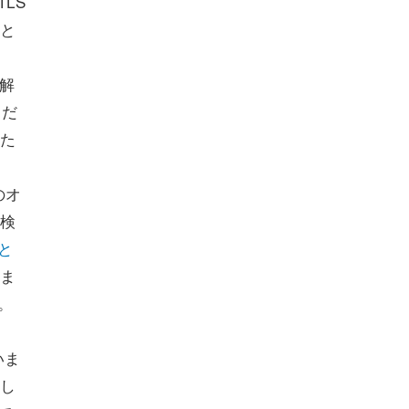
LS
と
の解
とだ
た
のオ
検
』と
ま
。
いま
し