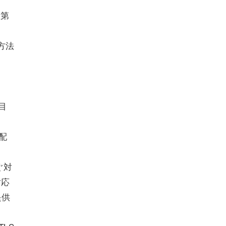
る第
方法
階目
配
ぐ対
対応
提供