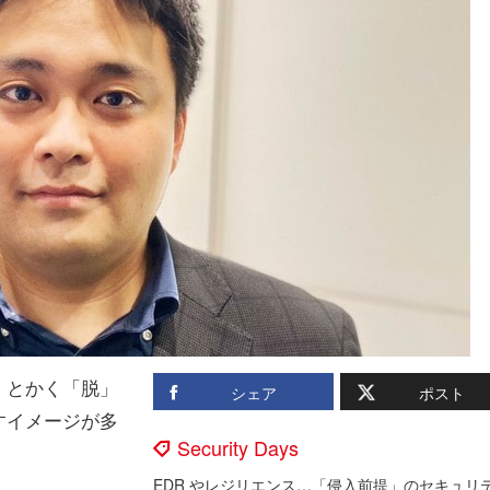
。とかく「脱」
シェア
ポスト
すイメージが多
Security Days