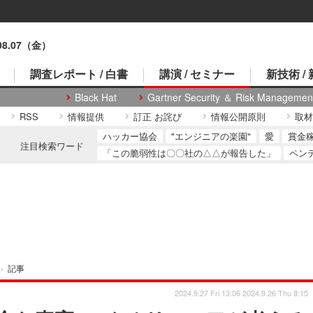
.08.07（金）
調査レポート / 白書
講演 / セミナー
新技術 /
Black Hat
Gartner Security ＆ Risk Managemen
RSS
情報提供
訂正 お詫び
情報公開原則
取材
ハッカー協会
"エンジニアの楽園"
愛
賞金
注目検索ワード
「この脆弱性は〇〇社の△△が報告した」
ペン
›
記事
2024.9.27 Fri 13:06
2024.9.26 Thu 8:15