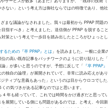
は製品やサービスが数多（あまた）ありますが、「既存の技術（T
やさない」という考え方は御社ならではの特徴であり、他社
ざまな議論がなされました。我々は最初から PPAP 問題
目指すべき」と考えました。送信側が PPAP を脱するこ
る対策という考えで一歩目を踏み出したところがひょっとし
決するための『卒 PPAP』とは
」を読みました。一般に企業
順位の高い既存記事をパッチワークのように切り貼りした「
般論」が多いと思うのですが、予想に反して「
『卒 PPAP
太の独自の論理」が展開されていて、非常に読み応えがあり
はポジティブな意義もあった」というのは目からウロコでした
も多くの気づきがある記事なのではと思います。
ら 4 年も経っていて、これでは時間をかけ過ぎだと思って
スを展開している側にも問題があるのでは、と考え、今回新