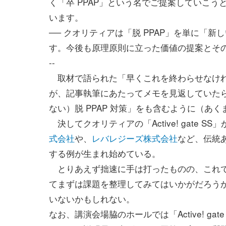
く「卒 PPAP」という名でご提案していこ
います。
── クオリティアは「脱 PPAP」を単に「
す。今後も原理原則に立った価値の提案とそ
--
取材で語られた「早くこれを終わらせなけれ
が、記事執筆にあたってメモを見返していたら
ない）脱 PPAP 対策」をも含むように（あ
決してクオリティアの「Active! gate
式会社
や、
レバレジーズ株式会社
など、伝統あ
する例が生まれ始めている。
とりあえず拙速に手は打ったものの、これで
てまずは課題を整理してみてはいかがだろう
いないかもしれない。
なお、講演会場脇のホールでは「Active! g