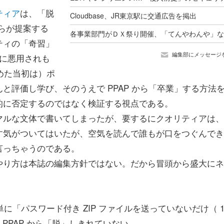
ティア
は、「脱
Cloudbase、JR東京駅に交通広告を掲出
彼らが提案する
ティの「奇習」
編集部にメッセージ
者に悪用されも
じめた当初は）ポ
と評価し学び、そのうえで PPAP から「卒業」する方法
的に否定するのではなく検証する視点である。
ルな文体で書いてしまったが、要するにクオリティアは、
す気がついてはいたが、空気を読んで誰もが口をつぐんでき
言っちゃうのである。
り方は本誌の編集方針ではない。だから冒頭から盛大にネ
単に「パスワード付き ZIP ファイルを送っていないだけ（ 1
PPAP から「脱」しきれていない