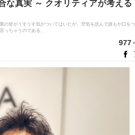
都合な真実 ～ クオリティアが考える
業の皆がうすうす気がついてはいたが、空気を読んで誰もが口を
言っちゃうのである。
977
v