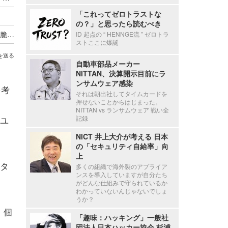
「これってゼロトラストな
の？」と思ったら読むべき
各事業部門がＤＸ祭り開催、「てんやわんや」な脆弱性対応から抜け出すには ～ エーアイセキュリティラボが提唱する Web 資産トリアージと ASM 活用の実践
ID 起点の “ HENNGE流 ” ゼロトラ
ストここに爆誕
を送る
自動車部品メーカー
NITTAN、決算開示目前にラ
ンサムウェア感染
を考
それは朝出社してタイムカードを
押せないことからはじまった。
NITTAN vs ランサムウェア 戦い全
ユ
記録
NICT 井上大介が考える 日本
の「セキュリティ自給率」向
上
タ
多くの組織で海外製のアプライア
ンスを導入していますが自分たち
がどんな仕組みで守られているか
わかっていないんじゃないでしょ
うか？
 個
「趣味：ハッキング」一般社
団法人日本ハッカー協会 杉浦