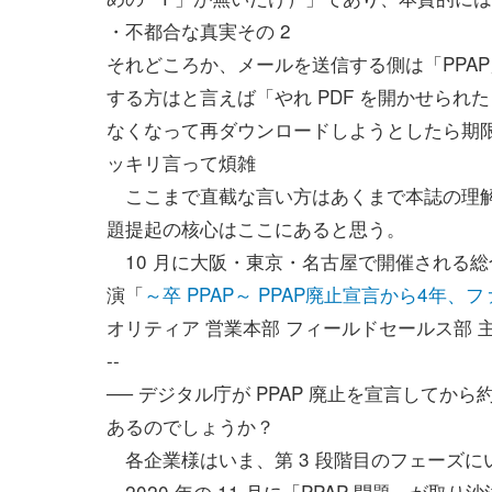
・不都合な真実その 2
それどころか、メールを送信する側は「PPA
する方はと言えば「やれ PDF を開かせられ
なくなって再ダウンロードしようとしたら期
ッキリ言って煩雑
ここまで直截な言い方はあくまで本誌の理解で
題提起の核心はここにあると思う。
10 月に大阪・東京・名古屋で開催される
演「
～卒 PPAP～ PPAP廃止宣言から4年
オリティア 営業本部 フィールドセールス部 
--
── デジタル庁が PPAP 廃止を宣言してか
あるのでしょうか？
各企業様はいま、第 3 段階目のフェーズに
2020 年の 11 月に「PPAP 問題」が取り