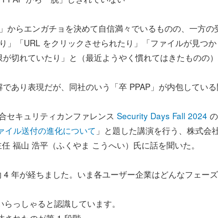
P」からエンガチョを決めて自信満々でいるものの、一方の
たり」「URL をクリックさせられたり」「ファイルが見つか
限が切れていたり」と（最近ようやく慣れてはきたものの）
あり表現だが、同社のいう「卒 PPAP」が内包している
総合セキュリティカンファレンス
Security Days Fall 2024
の
、ファイル送付の進化について
」と題した講演を行う、株式会
主任 福山 浩平（ふくやま こうへい）氏に話を聞いた。
ら約 4 年が経ちました。いま各ユーザー企業はどんなフェー
いらっしゃると認識しています。
沙汰されたのが第 1 段階。