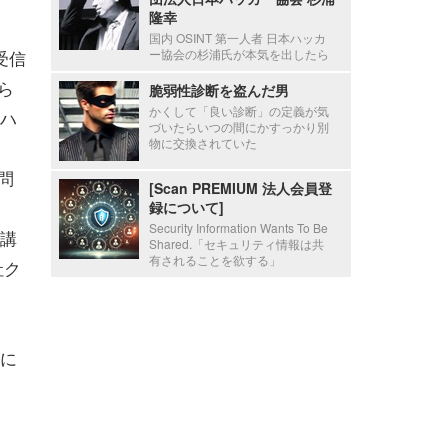
隆幸
国内 OSINT 第一人者 日本ハッカ
受信
ー協会の杉浦氏が本気を出したら
ら
脆弱性診断を盗んだ男
かくして「良い診断」の定義が気
ハ
づいたらいつの間にかすっかり別
物に交換されていた
問
[Scan PREMIUM 法人会員登
録について]
Security Information Wants To Be
講
Shared.「セキュリティ情報は共
有されることを欲する」
社ク
ズに