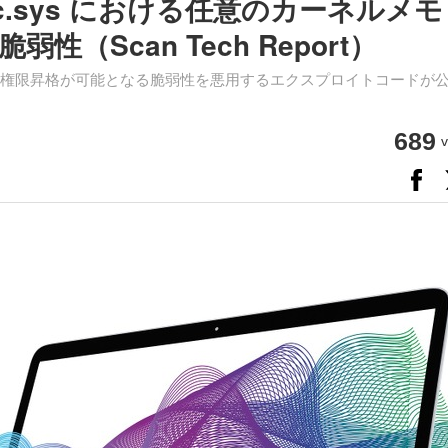
 の csc.sys における任意のカーネルメ
（Scan Tech Report）
ndows での権限昇格が可能となる脆弱性を悪用するエクスプロイトコードが
689
v