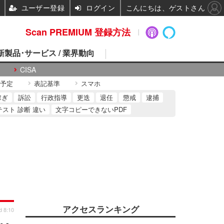
ユーザー登録
ログイン
こんにちは、ゲストさん
Scan PREMIUM 登録方法
 新製品･サービス / 業界動向
CISA
予定
表記基準
スマホ
稼ぎ
訴訟
行政指導
更迭
退任
懲戒
逮捕
テスト 診断 違い
文字コピーできないPDF
アクセスランキング
d 8:10