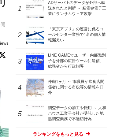
モリ
ADサーバ上のデータが外部へ転
送されたと判断 ～ 精電舎電子工
業にランサムウェア攻撃
公開
「東京アプリ」の運営に係るコ
ールセンター業務で1名の個人情
報漏えい
iews
LINE GAMEでユーザー内部識別
子を外部の広告ツールに送信、
総務省から行政指導
停職1ヶ月 ～ 市職員が飲食店関
係者に関する市税等の情報を口
外
調査データの加工や転用 ～ 大和
ハウス工業子会社が受託した地
盤調査業務で不適切行為
ランキングをもっと見る