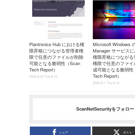
Plantronics Hub における権
Microsoft Windows 
限昇格につながる管理者権
Manager サービス
限で任意のファイルが削除
権限昇格につながる
可能となる脆弱性（Scan
権限で任意のファイ
Tech Report）
成可能となる脆弱性（
Tech Report）
2024.8.20 Tue 8:10
2024.8.1 Thu 8:10
ScanNetSecurityをフォ
シェア
ポスト