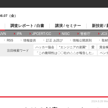
.08.07（金）
調査レポート / 白書
講演 / セミナー
新技術 /
JVN
IPA
JPCERT/CC
NISC
警察庁
JC3
RSS
情報提供
訂正 お詫び
情報公開原則
取材
ハッカー協会
"エンジニアの楽園"
愛
賞金
注目検索ワード
「この脆弱性は〇〇社の△△が報告した」
ペン
2024.8.28 We