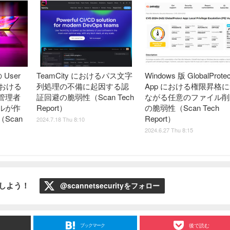
の User
TeamCity におけるパス文字
Windows 版 GlobalProtec
における
列処理の不備に起因する認
App における権限昇格
管理者
証回避の脆弱性（Scan Tech
ながる任意のファイル削
ルが作
Report）
の脆弱性（Scan Tech
Scan
Report）
2024.7.18 Thu 8:10
2024.6.27 Thu 8:15
ローしよう！
@scannetsecurityをフォロー
ブックマーク
後で読む