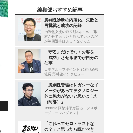
編集部おすすめ記事
脆弱性診断の内製化、失敗と
再挑戦と成功の記録
内製化支援の取り組みについて取
材させて欲しいと頼んでいたのだ
が毎回返事は芳しくなかった
「守る」だけでなくお客を
「成功」させるまでが自分の
仕事
日本プルーフポイント 代表取締役
社長 野村健インタビュー
「脆弱性管理はレガシーなイ
メージがあってテクノロジー
的に魅力がないと思いました
（阿部）」
Tenable 阿部淳平が語るエクスポ
ージャーマネジメント
「これってゼロトラストな
の？」と思ったら読むべき
Microsoft Windows OS における管理者権限の奪取につながる ATBroker.exe の特権動作での検証不備（Scan Tech Report）