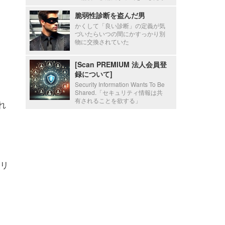
脆弱性診断を盗んだ男
かくして「良い診断」の定義が気
づいたらいつの間にかすっかり別
物に交換されていた
[Scan PREMIUM 法人会員登
録について]
Security Information Wants To Be
Shared.「セキュリティ情報は共
有されることを欲する」
れ
リ