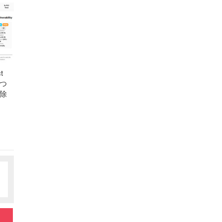
t
につ
除