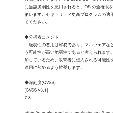
に当該脆弱性を悪用されると、OS の全権限
まいます。セキュリティ更新プログラムの適
てください。
◆分析者コメント
脆弱性の悪用は容易であり、マルウェアなど
う可能性が高い脆弱性であると考えられます
加しているため、攻撃者に侵入される可能性
適用に努めるよう推奨します。
◆深刻度(CVSS)
[CVSS v3.1]
7.8
https://nvd.nist.gov/vuln-metrics/cvss/v3-