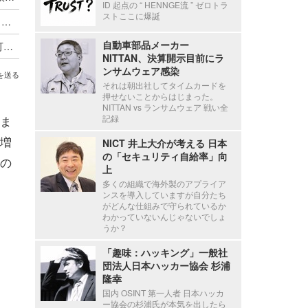
ID 起点の “ HENNGE流 ” ゼロトラ
ストここに爆誕
Nginx UI における認証されていない利用者がバックアップファイルのダウンロードが可能となる脆弱性（Scan Tech Report）
自動車部品メーカー
Wazuh における遠隔からの任意のコード実行が可能となるシリアライズデータの検証不備（Scan Tech Report）
NITTAN、決算開示目前にラ
ンサムウェア感染
を送る
それは朝出社してタイムカードを
押せないことからはじまった。
NITTAN vs ランサムウェア 戦い全
ま
記録
増
NICT 井上大介が考える 日本
の「セキュリティ自給率」向
の
上
多くの組織で海外製のアプライア
ンスを導入していますが自分たち
がどんな仕組みで守られているか
わかっていないんじゃないでしょ
うか？
「趣味：ハッキング」一般社
団法人日本ハッカー協会 杉浦
隆幸
国内 OSINT 第一人者 日本ハッカ
ー協会の杉浦氏が本気を出したら