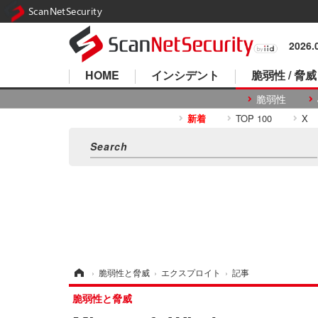
ScanNetSecurity
2026
HOME
インシデント
脆弱性 / 脅威
脆弱性
新着
TOP 100
X
ホーム
›
脆弱性と脅威
›
エクスプロイト
›
記事
脆弱性と脅威